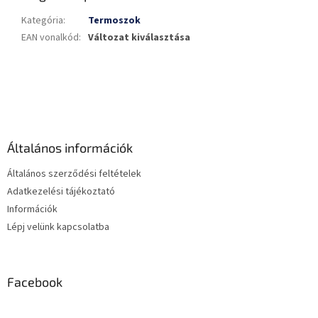
Kategória
:
Termoszok
EAN vonalkód
:
Változat kiválasztása
L
á
b
l
é
Általános információk
c
Általános szerződési feltételek
Adatkezelési tájékoztató
Információk
Lépj velünk kapcsolatba
Facebook