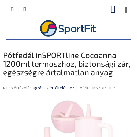
Ugrás
KOSÁR
a
fő
tartalomhoz
Pótfedél inSPORTline Cocoanna
1200ml termoszhoz, biztonsági zár,
egészségre ártalmatlan anyag
A
Nincs értékelés
Ugrás az értékeléshez
Márka:
inSPORTline
termék
átlagos
értékelése
5-
ből
0,0
csillag.