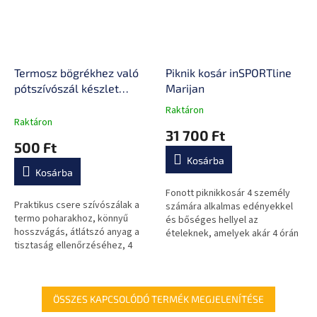
Termosz bögrékhez való
Piknik kosár inSPORTline
pótszívószál készlet
Marijan
tisztítókefével – 4 db.
Raktáron
A
Raktáron
termék
31 700 Ft
átlagos
500 Ft
értékelése
Kosárba
5-
Kosárba
ből
0,0
Fonott piknikkosár 4 személy
Praktikus csere szívószálak a
csillag.
számára alkalmas edényekkel
termo poharakhoz, könnyű
és bőséges hellyel az
hosszvágás, átlátszó anyag a
ételeknek, amelyek akár 4 órán
tisztaság ellenőrzéséhez, 4
keresztül is hidegen tarthatók.
darab egy csomagban és egy
tisztítókefe a könnyű
karbantartás...
ÖSSZES KAPCSOLÓDÓ TERMÉK MEGJELENÍTÉSE