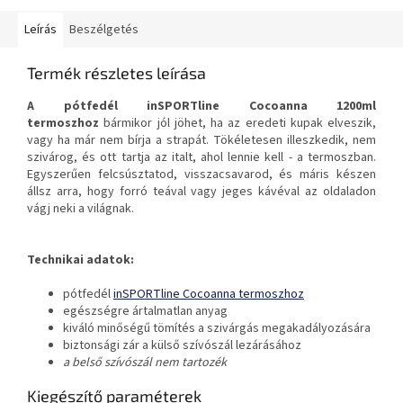
Leírás
Beszélgetés
Termék részletes leírása
A pótfedél
inSPORTline Cocoanna 1200ml
termoszhoz
bármikor jól jöhet, ha az eredeti kupak elveszik,
vagy ha már nem bírja a strapát. Tökéletesen illeszkedik, nem
szivárog, és ott tartja az italt, ahol lennie kell - a termoszban.
Egyszerűen felcsúsztatod, visszacsavarod, és máris készen
állsz arra, hogy forró teával vagy jeges kávéval az oldaladon
vágj neki a világnak.
Technikai adatok:
pótfedél
inSPORTline Cocoanna termoszhoz
egészségre ártalmatlan anyag
kiváló minőségű tömítés a szivárgás megakadályozására
biztonsági zár a külső szívószál lezárásához
a belső szívószál nem tartozék
Kiegészítő paraméterek