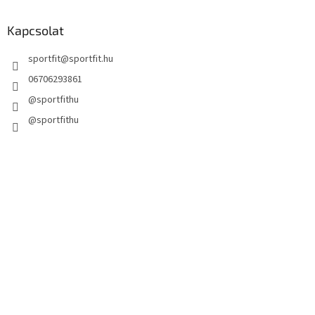
Kapcsolat
sportfit
@
sportfit.hu
06706293861
@sportfithu
@sportfithu