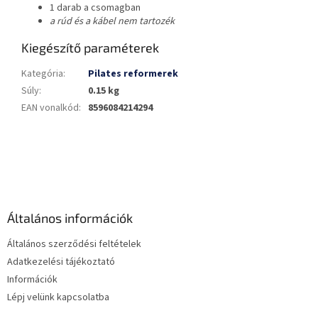
1 darab a csomagban
a rúd és a kábel nem tartozék
Kiegészítő paraméterek
Kategória
:
Pilates reformerek
Súly
:
0.15 kg
EAN vonalkód
:
8596084214294
L
á
b
l
é
Általános információk
c
Általános szerződési feltételek
Adatkezelési tájékoztató
Információk
Lépj velünk kapcsolatba