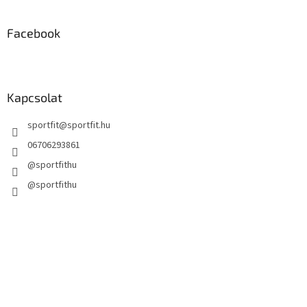
Facebook
Kapcsolat
sportfit
@
sportfit.hu
06706293861
@sportfithu
@sportfithu