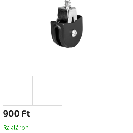
csillag.
900 Ft
Egységár:
Raktáron