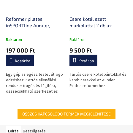
Reformer pilates
Csere kötél szett
inSPORTline Auraler,
markolattal 2 db az
kettős ellenállási
inSPORTline Auraler
rendszer, összecsukható
pilates reformerhez, gyors
Raktáron
Raktáron
acélszerkezet, görgők a
és egyszerű csere,
197 000 Ft
9 500 Ft
könnyű kezeléshez
egyszerű rögzítés,
megbízható tartás
Kosárba
Kosárba
Egy gép az egész testet átfogó
Tartós csere kötél pántokkal és
edzéshez. Kettős ellenállási
karabinerekkel az Auraler
rendszer (rugók és tágítók),
Pilates reformerhez.
összecsukható szerkezet és
masszív acélváz.
ÖSSZES KAPCSOLÓDÓ TERMÉK MEGJELENÍTÉSE
Leírás
Beszélgetés