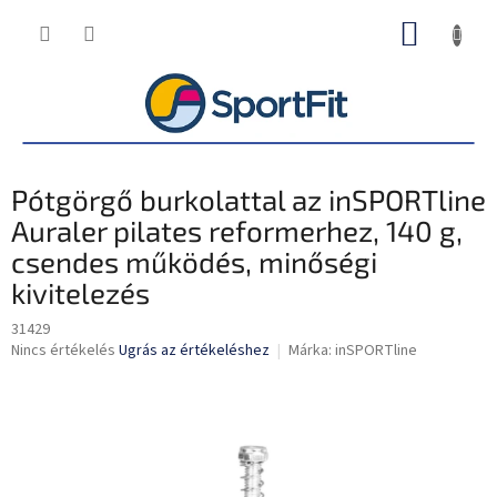
Ugrás
KOSÁR
a
fő
tartalomhoz
Pótgörgő burkolattal az inSPORTline
Auraler pilates reformerhez, 140 g,
csendes működés, minőségi
kivitelezés
31429
A
Nincs értékelés
Ugrás az értékeléshez
Márka:
inSPORTline
termék
átlagos
értékelése
5-
ből
0,0