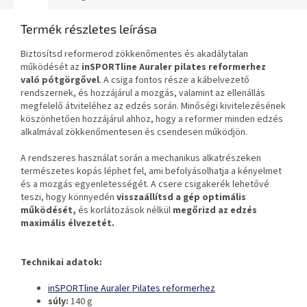
Termék részletes leírása
Biztosítsd reformerod zökkenőmentes és akadálytalan
működését az
inSPORTline Auraler
pilates reformerhez
való pótgörgővel
. A csiga fontos része a kábelvezető
rendszernek, és hozzájárul a mozgás, valamint az ellenállás
megfelelő átviteléhez az edzés során. Minőségi kivitelezésének
köszönhetően hozzájárul ahhoz, hogy a reformer minden edzés
alkalmával zökkenőmentesen és csendesen működjön.
A rendszeres használat során a mechanikus alkatrészeken
természetes kopás léphet fel, ami befolyásolhatja a kényelmet
és a mozgás egyenletességét. A csere csigakerék lehetővé
teszi, hogy könnyedén
visszaállítsd a gép optimális
működését,
és korlátozások nélkül
megőrizd az edzés
maximális élvezetét.
Technikai adatok:
inSPORTline Auraler Pilates reformerhez
súly:
140 g