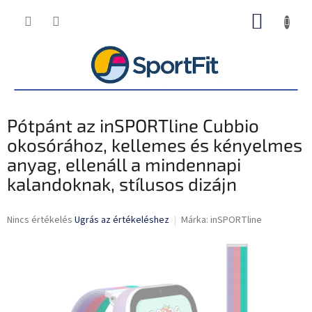
Ugrás
KOSÁR
a
fő
tartalomhoz
Pótpánt az inSPORTline Cubbio
okosórához, kellemes és kényelmes
anyag, ellenáll a mindennapi
kalandoknak, stílusos dizájn
A
Nincs értékelés
Ugrás az értékeléshez
Márka:
inSPORTline
termék
átlagos
értékelése
5-
ből
0,0