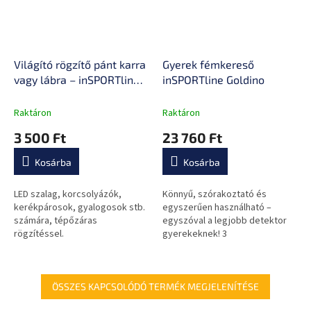
Világító rögzítő pánt karra
Gyerek fémkereső
vagy lábra – inSPORTline
inSPORTline Goldino
Lumiero
Raktáron
Raktáron
3 500 Ft
23 760 Ft
Kosárba
Kosárba
LED szalag, korcsolyázók,
Könnyű, szórakoztató és
kerékpárosok, gyalogosok stb.
egyszerűen használható –
számára, tépőzáras
egyszóval a legjobb detektor
rögzítéssel.
gyerekeknek! 3
megkülönböztető rendszer
használható és a detektor
hossza könnyen állítható!
ÖSSZES KAPCSOLÓDÓ TERMÉK MEGJELENÍTÉSE