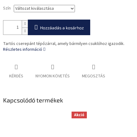
Szín
Hozzáadás a kosárhoz
Tartós cserepánt tépőzárral, amely bármilyen csuklóhoz igazodik.
Részletes információ
KÉRDÉS
NYOMON KÖVETÉS
MEGOSZTÁS
Kapcsolódó termékek
Akció