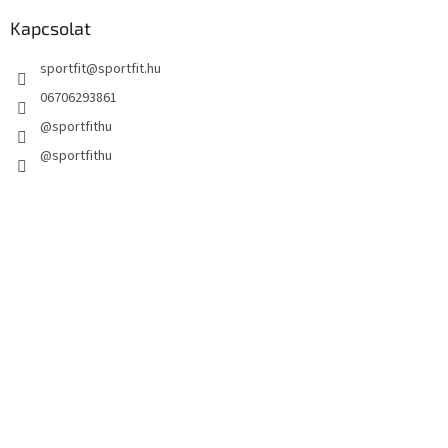
Kapcsolat
sportfit
@
sportfit.hu
06706293861
@sportfithu
@sportfithu