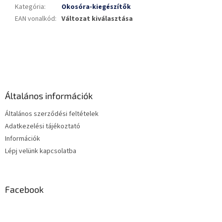
Kategória
:
Okosóra-kiegészítők
EAN vonalkód
:
Változat kiválasztása
L
á
b
l
é
Általános információk
c
Általános szerződési feltételek
Adatkezelési tájékoztató
Információk
Lépj velünk kapcsolatba
Facebook