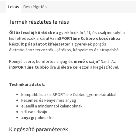
Leírás
Beszélgetés
Termék részletes leírása
Öltöztesd új köntösbe
a gyerkőcök óráját, és csalj mosolyt a
kis felfedezők arcára! Az
inSPORTline Cubbio
okosórához
készült pót
pántot
kifejezetten a gyerekek pörgős
életmódjához tervezték – játékos, kényelmes és strapabíró.
Könnyű csere, komfortos anyag és
menő dizájn
? Naná! Az
inSPORTline Cubbio
óra új életre kel ezzel a kiegészítővel.
Technikai adatok
:
kompatibilis az inSPORTline Cubbio gyermekórákkal
kellemes és kényelmes anyag
ellenáll a mindennapi kalandoknak
stílusos dizájn
anyag:
poliészter
Kiegészítő paraméterek