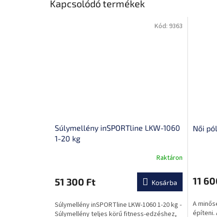
Kapcsolódó termékek
Kód:
9363
Súlymellény inSPORTline LKW-1060
Női pó
1-20 kg
Raktáron
11 60
51 300 Ft
Kosárba
A minősé
Súlymellény inSPORTline LKW-1060 1-20 kg -
építeni.
Súlymellény teljes körű fitness-edzéshez,