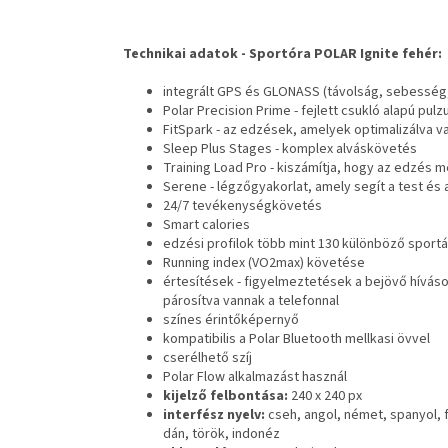
Technikai adatok - Sportóra POLAR Ignite fehér:
integrált GPS és GLONASS (távolság, sebesség
Polar Precision Prime - fejlett csukló alapú pu
FitSpark - az edzések, amelyek optimalizálva va
Sleep Plus Stages - komplex alváskövetés
Training Load Pro - kiszámítja, hogy az edzés 
Serene - légzőgyakorlat, amely segít a test é
24/7 tevékenységkövetés
Smart calories
edzési profilok több mint 130 különböző sport
Running index (VO2max) követése
értesítések - figyelmeztetések a bejövő híváso
párosítva vannak a telefonnal
színes érintőképernyő
kompatibilis a Polar Bluetooth mellkasi övvel
cserélhető szíj
Polar Flow alkalmazást használ
kijelző felbontása:
240 x 240 px
interfész nyelv:
cseh, angol, német, spanyol, fr
dán, török, indonéz