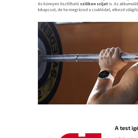
és könnyen tisztítható
szilikon
szíjat
is. Az akkumul
kikapcsol, de ha megrázod a csuklódat, elkezd világíta
A test i