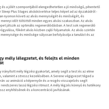
 és a jólét szempontjából elengedhetetlen a jó minőségű, pihentető
ar Sleep Plus Stages alváskövetése teljes képet ad az éjszakádról -
an nyomon követi az alvás mennyiségét és minőségét, és
mennyi időt töltöttél minden egyes alvási szakaszban. Az alvás
pet játszik az optimális regenerálódásban. A test sok regeneráló
ógyulása, főként alvás közben zajló folyamatok. Az alvás szintén
s mennyisége és minősége súlyosan befolyásolja a tanulást és az
gy mély lélegzetet, és felejts el minden
át
 irányított mély légzési gyakorlat, amely segít a test és az elme
, valamint a stressz kezelésében. A Serene végigvezet téged a
rán: az animáció a képernyőn és a rezgés-visszajelzés segít
a rendszeres lassú légzési ritmust. A mély légzés könnyű és hatékony
ssz enyhítésének és a koncentráció javításának.