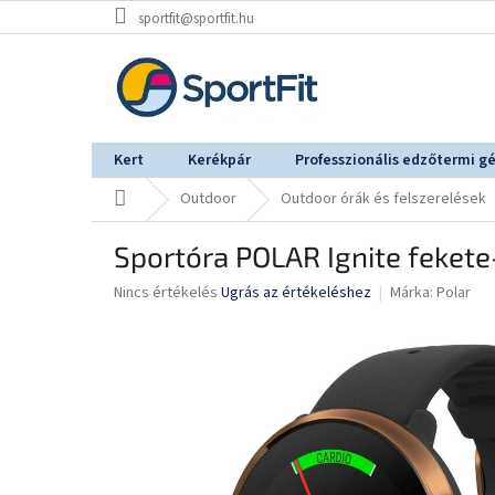
Ugrás
sportfit@sportfit.hu
a
fő
tartalomhoz
Kert
Kerékpár
Professzionális edzőtermi g
Kezdőlap
Outdoor
Outdoor órák és felszerelések
Sportóra POLAR Ignite feket
A
Nincs értékelés
Ugrás az értékeléshez
Márka:
Polar
termék
átlagos
értékelése
5-
ből
0,0
csillag.