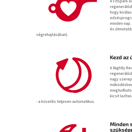
A FitSpark e
regenerálód
hogy kivála
edzésprogram
minden nap.
és útmutatá
végrehajtásában).
Kezd az 
A Nightly R
regenerálóds
nagy szerepe
működésben,
megtudhatod
kicsit lazít
- a követés teljesen automatikus.
Minden s
szükség