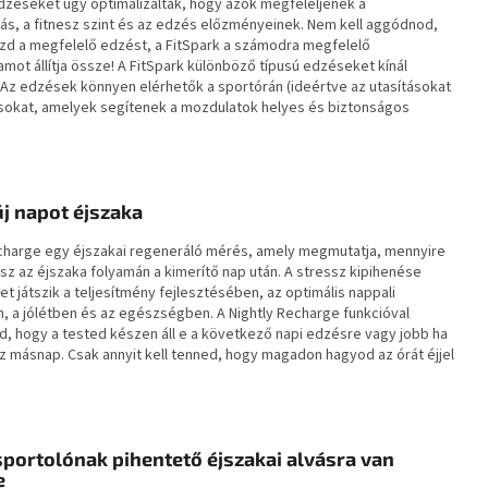
dzéseket úgy optimalizálták, hogy azok megfeleljenek a
ás, a fitnesz szint és az edzés előzményeinek. Nem kell aggódnod,
szd a megfelelő edzést, a FitSpark a számodra megfelelő
ot állítja össze! A FitSpark különböző típusú edzéseket kínál
 Az edzések könnyen elérhetők a sportórán (ideértve az utasításokat
sokat, amelyek segítenek a mozdulatok helyes és biztonságos
új napot éjszaka
echarge egy éjszakai regeneráló mérés, amely megmutatja, mennyire
z az éjszaka folyamán a kimerítő nap után. A stressz kipihenése
t játszik a teljesítmény fejlesztésében, az optimális nappali
 a jólétben és az egészségben. A Nightly Recharge funkcióval
, hogy a tested készen áll e a következő napi edzésre vagy jobb ha
asz másnap. Csak annyit kell tenned, hogy magadon hagyod az órát éjjel
portolónak pihentető éjszakai alvásra van
e