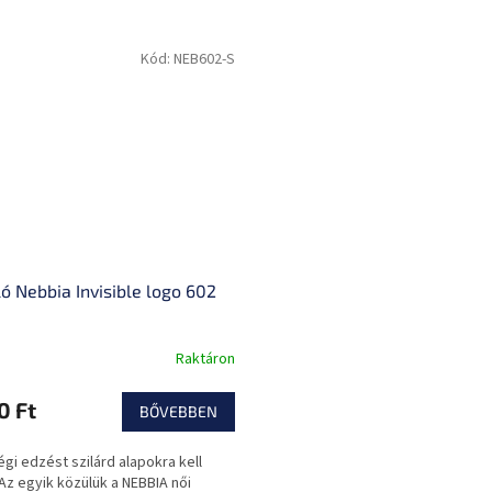
Kód:
NEB602-S
ló Nebbia Invisible logo 602
Raktáron
0 Ft
BŐVEBBEN
gi edzést szilárd alapokra kell
 Az egyik közülük a NEBBIA női