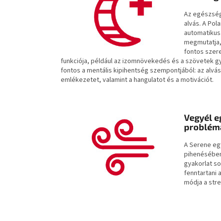
Az egészség
alvás. A Pol
automatikus
megmutatja, 
fontos szere
funkciója, például az izomnövekedés és a szövetek gy
fontos a mentális kipihentség szempontjából: az alvá
emlékezetet, valamint a hangulatot és a motivációt.
Vegyél e
problém
A Serene egy
pihenésében
gyakorlat so
fenntartani 
módja a stre