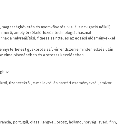
, magasságkövetés és nyomkövetés; vizuális navigáció nélkül)
lzusmérő, amely érzékelő-fúziós technológiát használ
nnak a helyreállítási, fitnesz szinttel és az edzési előzményekkel
mennyi terhelést gyakorol a szív-érrendszerre minden edzés után
s az elme pihenésében és a stressz kezelésében
ághoz
król, üzenetekről, e-mailekről és naptári eseményekről, amikor
ancia, portugál, olasz, lengyel, orosz, holland, norvég, svéd, finn,