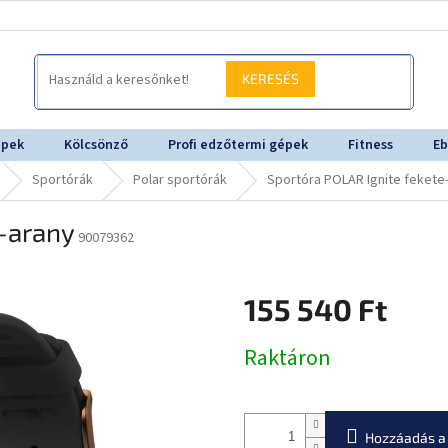
KERESÉS
épek
Kölcsönző
Profi edzőtermi gépek
Fitness
Eb
Sportórák
Polar sportórák
Sportóra POLAR Ignite fekete
e-arany
90079362
155 540 Ft
Egységár:
Raktáron
Hozzáadás a