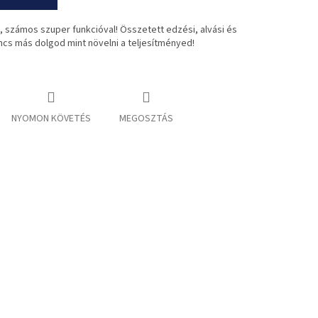
 számos szuper funkcióval! Összetett edzési, alvási és
ncs más dolgod mint növelni a teljesítményed!
NYOMON KÖVETÉS
MEGOSZTÁS