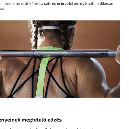
átor védelme érdekében a
színes érintőképernyő
automatikusan
ni.
gényeinek megfelelő edzés