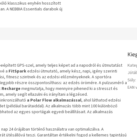
póló klasszikus enyhén hosszított
n. A NEBBIA Essentials darabok új
...
Kie
 beépített GPS-szel, amely teljes képet ad a napodról és útmutatást
Kate
ővé a
FitSpark
edzési útmutató, amely kész, napi, igény szerinti
Jótál
si, fitnesz szintnek és az edzési előzményeknek. A sportóra
Súly
:
legjobb részre összpontosíthass: az edzés örömére. A pulzusmérő a
EAN 
t Recharge
megmutatja, hogy mennyire pihened ki a stresszt és
 amely segít ellazulni és irányítani a légzésed.
inkronizálható
a Polar Flow alkalmazással
, ahol láthatod edzési
 (például barátaiddal). Az alkalmazás több mint 100 különböző
bhatod az egyes sportágak egyedi beállításait. Az alkalmazás
a nap 24 órájában történő használatra van optimalizálva. A
át ütésállóvá teszi. Garantáltan értékelni fogod a kellemes tapintású