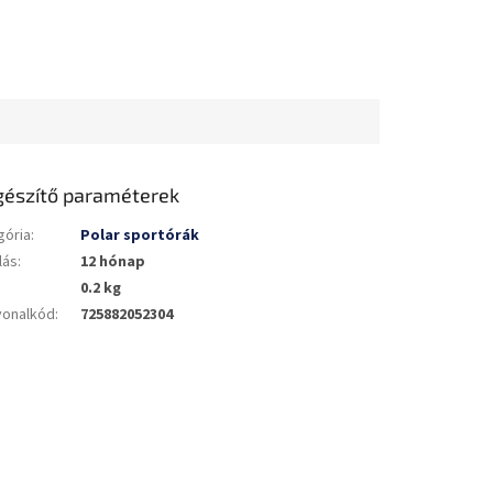
gészítő paraméterek
gória
:
Polar sportórák
lás
:
12 hónap
0.2 kg
vonalkód
:
725882052304