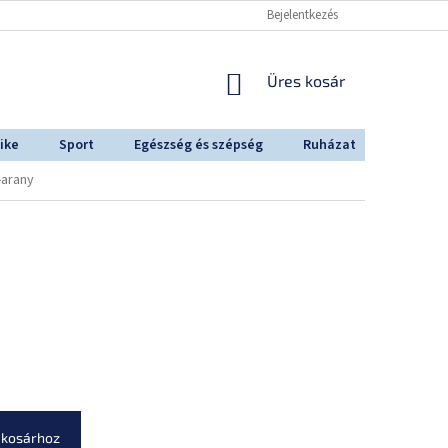
Bejelentkezés
KOSÁR
Üres kosár
ike
Sport
Egészség és szépség
Ruházat
Outdoo
-arany
 kosárhoz