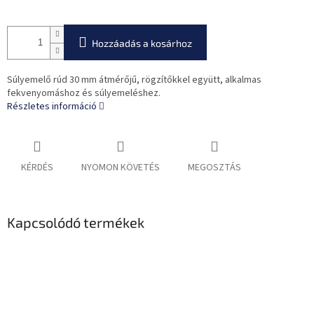
Hozzáadás a kosárhoz
Súlyemelő rúd 30 mm átmérőjű, rögzítőkkel együtt, alkalmas
fekvenyomáshoz és súlyemeléshez.
Részletes információ
KÉRDÉS
NYOMON KÖVETÉS
MEGOSZTÁS
Kapcsolódó termékek