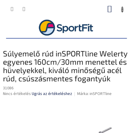
Ugrás
KOSÁR
a
fő
tartalomhoz
Súlyemelő rúd inSPORTline Welerty
egyenes 160cm/30mm menettel és
hüvelyekkel, kiváló minőségű acél
rúd, csúszásmentes fogantyúk
31086
A
Nincs értékelés
Ugrás az értékeléshez
Márka:
inSPORTline
termék
átlagos
értékelése
5-
ből
0,0