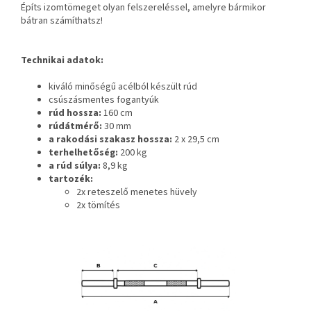
Építs izomtömeget olyan felszereléssel, amelyre bármikor
bátran számíthatsz!
Technikai adatok:
kiváló minőségű acélból készült rúd
csúszásmentes fogantyúk
rúd hossza:
160 cm
rúdátmérő:
30 mm
a rakodási szakasz hossza:
2 x 29,5 cm
terhelhetőség:
200 kg
a rúd súlya:
8,9 kg
tartozék:
2x reteszelő menetes hüvely
2x tömítés