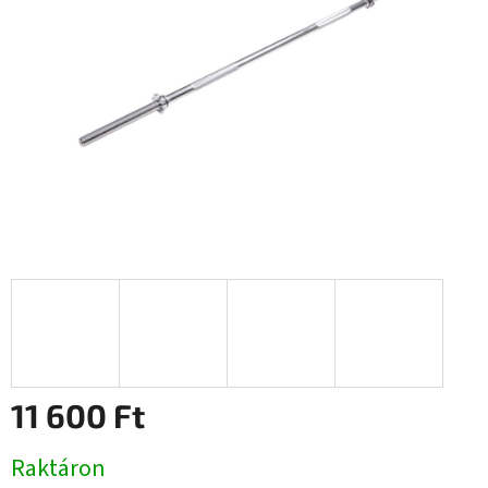
csillag.
11 600 Ft
Egységár:
Raktáron