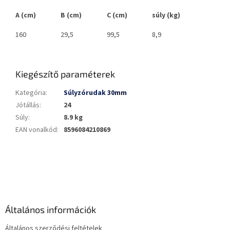
A (cm)
B (cm)
C (cm)
súly (kg)
160
29,5
99,5
8,9
Kiegészítő paraméterek
Kategória
:
Súlyzórudak 30mm
Jótállás
:
24
Súly
:
8.9 kg
EAN vonalkód
:
8596084210869
L
á
b
l
é
Általános információk
c
Általános szerződési feltételek