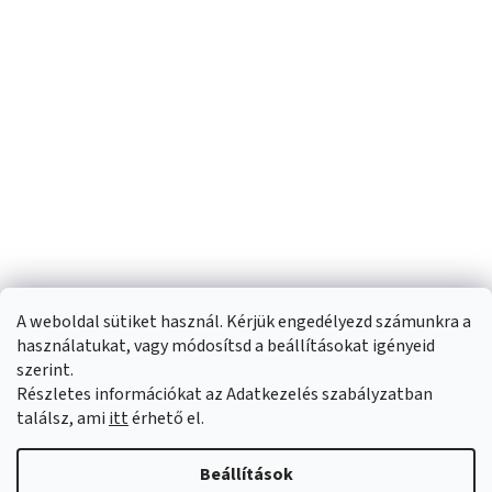
A weboldal sütiket használ. Kérjük engedélyezd számunkra a
használatukat, vagy módosítsd a beállításokat igényeid
szerint.
Részletes információkat az Adatkezelés szabályzatban
Shoptet készítette
találsz, ami
itt
érhető el.
Copyright 2026
Sportfit.hu
. Minden jog fenntartva.
Süti beállítások
Beállítások
szerkesztése