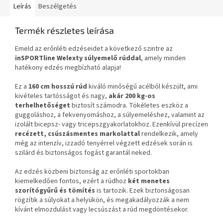
Leírás
Beszélgetés
Termék részletes leírása
Emeld az erőnléti edzéseidet a következő szintre az
inSPORTline Welexty súlyemelő rúddal
, amely minden
hatékony edzés megbízható alapja!
Ez a
160 cm hosszú rúd
kiváló minőségű acélból készült, ami
kivételes tartósságot és nagy,
akár 200 kg-os
terhelhetőséget
biztosít számodra. Tökéletes eszköz a
guggoláshoz, a fekvenyomáshoz, a súlyemeléshez, valamint az
izolált bicepsz- vagy tricepszgyakorlatokhoz. Ezenkívül precízen
recézett, csúszásmentes markolattal
rendelkezik, amely
még az intenzív, izzadó tenyérrel végzett edzések során is
szilárd és biztonságos fogást garantál neked.
Az edzés közbeni biztonság az erőnléti sportokban
kiemelkedően fontos, ezért a rúdhoz
két menetes
szorítógyűrű és tömítés
is tartozik. Ezek biztonságosan
rögzítik a súlyokat a helyükön, és megakadályozzák a nem
kívánt elmozdulást vagy lecsúszást a rúd megdöntésekor.