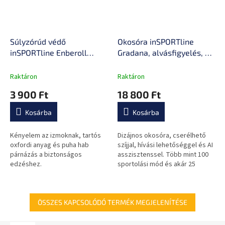
Súlyzórúd védő
Okosóra inSPORTline
inSPORTline Enberoll
Gradana, alvásfigyelés, AI
40x8 cm, tépőzáras
hangasszisztens,
rögzítés, habszivacs
értesítés,
Raktáron
Raktáron
anyag, Oxford szövet
légzőgyakorlatok
3 900 Ft
18 800 Ft
Kosárba
Kosárba
Kényelem az izmoknak, tartós
Dizájnos okosóra, cserélhető
oxfordi anyag és puha hab
szíjjal, hívási lehetőséggel és AI
párnázás a biztonságos
asszisztenssel. Több mint 100
edzéshez.
sportolási mód és akár 25
napos akkumulátor-üzemidő.
ÖSSZES KAPCSOLÓDÓ TERMÉK MEGJELENÍTÉSE