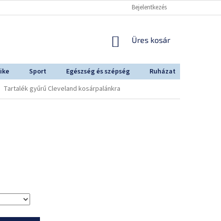
Bejelentkezés
KOSÁR
Üres kosár
ike
Sport
Egészség és szépség
Ruházat
Outdoo
Tartalék gyűrű Cleveland kosárpalánkra