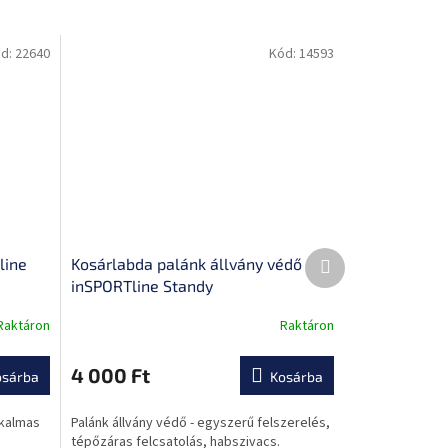
d:
22640
Kód:
14593
Következő
line
Kosárlabda palánk állvány védő
termék
inSPORTline Standy
Raktáron
Raktáron
A
termék
átlagos
4 000 Ft
osárba
Kosárba
értékelése
5-
lkalmas
Palánk állvány védő - egyszerű felszerelés,
ből
tépőzáras felcsatolás, habszivacs.
0,0