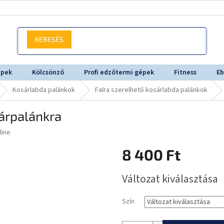
KERESÉS
épek
Kölcsönző
Profi edzőtermi gépek
Fitness
Eb
Kosárlabda palánkok
Falra szerelhető kosárlabda palánkok
árpalánkra
line
8 400 Ft
Egységár:
Változat kiválasztása
Szín