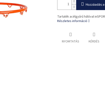
Hozzáadás a
Tartalék acélgyűrű hálóval inSPOR
Részletes információ
NYOMTATÁS
KÉRDÉS