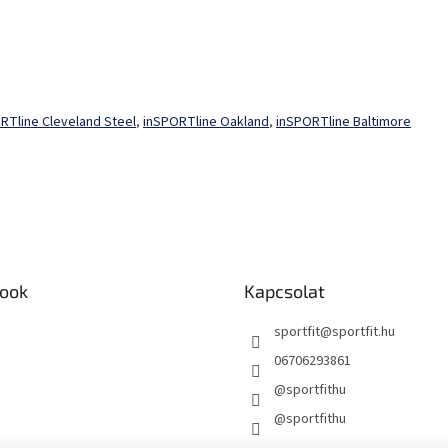
RTline Cleveland Steel
,
inSPORTline Oakland
,
inSPORTline Baltimore
ook
Kapcsolat
sportfit
@
sportfit.hu
06706293861
@sportfithu
@sportfithu