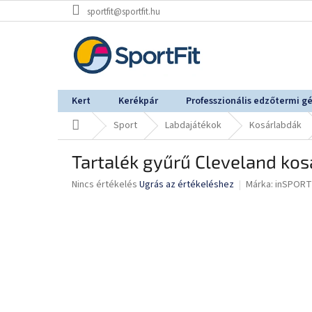
Ugrás
sportfit@sportfit.hu
a
fő
tartalomhoz
Kert
Kerékpár
Professzionális edzőtermi g
Kezdőlap
Sport
Labdajátékok
Kosárlabdák
Tartalék gyűrű Cleveland kos
A
Nincs értékelés
Ugrás az értékeléshez
Márka:
inSPORT
termék
átlagos
értékelése
5-
ből
0,0
csillag.