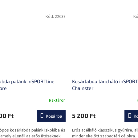
Kód:
22638
Kó
abda palánk inSPORTline
Kosárlabda láncháló inSPORT
ore
Chainster
Raktáron
00 Ft
5 200 Ft
Kosárba
K
ése
ópos kosárlabda palánk iskolába és
Erős acélháló klasszikus gyűrűre, a
 amely ellenáll az erős ütéseknek
mindenekelőtt szabadtéri célokra.