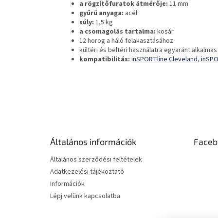
a rögzítőfuratok átmérője:
11 mm
gyűrű anyaga:
acél
súly:
1,5 kg
a csomagolás tartalma:
kosár
12 horog a háló felakasztásához
kültéri és beltéri használatra egyaránt alkalmas
kompatibilitás:
inSPORTline Cleveland
,
inSPO
L
á
b
l
é
Általános információk
Faceb
c
Általános szerződési feltételek
Adatkezelési tájékoztató
Információk
Lépj velünk kapcsolatba