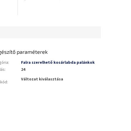
csillag.
gészítő paraméterek
gória
:
Falra szerelhető kosárlabda palánkok
lás
:
24
Változat kiválasztása
lkód
: