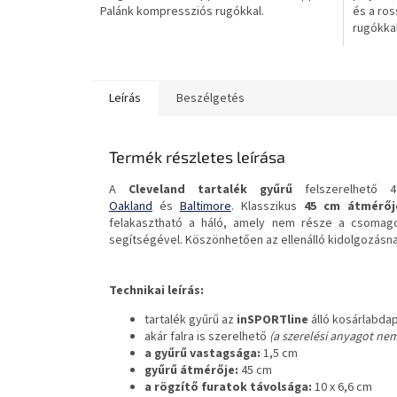
Palánk kompressziós rugókkal.
és a ros
csillag.
csillag.
rugókkal
Leírás
Beszélgetés
Termék részletes leírása
A
Cleveland tartalék gyűrű
felszerelhető
Oakland
és
Baltimore
. Klasszikus
45 cm átmérőj
felakasztható a háló, amely nem része a csomagol
segítségével. Köszönhetően az ellenálló kidolgozásnak
Technikai leírás:
tartalék gyűrű az
inSPORTline
álló kosárlabda
akár falra is szerelhető
(a szerelési anyagot ne
a gyűrű vastagsága:
1,5 cm
gyűrű átmérője:
45 cm
a rögzítő furatok távolsága:
10 x 6,6 cm