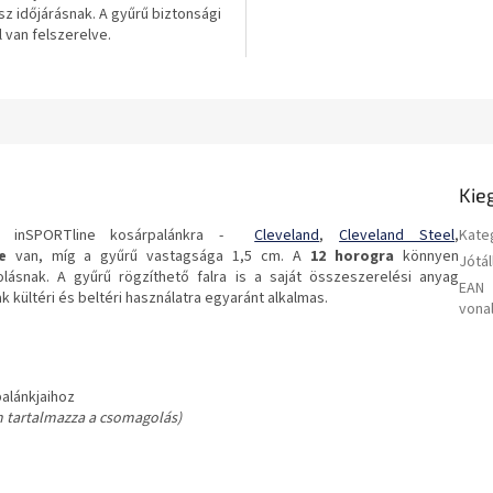
sz időjárásnak. A gyűrű biztonsági
 van felszerelve.
Kie
 4 inSPORTline kosárpalánkra -
Cleveland
,
Cleveland Steel
,
Kate
e
van, míg a gyűrű vastagsága 1,5 cm. A
12 horogra
könnyen
Jótál
ásnak. A gyűrű rögzíthető falra is a saját összeszerelési anyag
EAN
 kültéri és beltéri használatra egyaránt alkalmas.
vona
palánkjaihoz
m tartalmazza a csomagolás)