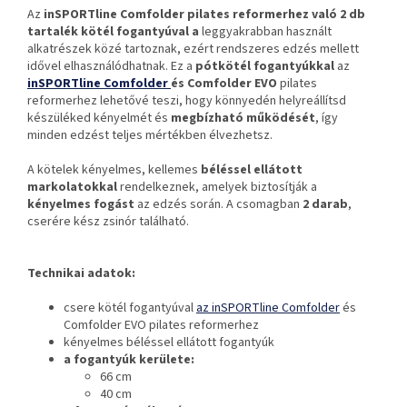
Az
inSPORTline Comfolder pilates reformerhez való 2 db
tartalék kötél fogantyúval a
leggyakrabban használt
alkatrészek közé tartoznak, ezért rendszeres edzés mellett
idővel elhasználódhatnak. Ez a
pótkötél fogantyúkkal
az
inSPORTline Comfolder
és Comfolder EVO
pilates
reformerhez lehetővé teszi, hogy könnyedén helyreállítsd
készüléked kényelmét és
megbízható működését
, így
minden edzést teljes mértékben élvezhetsz.
A kötelek kényelmes, kellemes
béléssel ellátott
markolatokkal
rendelkeznek, amelyek biztosítják a
kényelmes fogást
az edzés során. A csomagban
2 darab
,
cserére kész zsinór található.
Technikai adatok:
csere kötél fogantyúval
az inSPORTline Comfolder
és
Comfolder EVO pilates reformerhez
kényelmes béléssel ellátott fogantyúk
a fogantyúk kerülete:
66 cm
40 cm