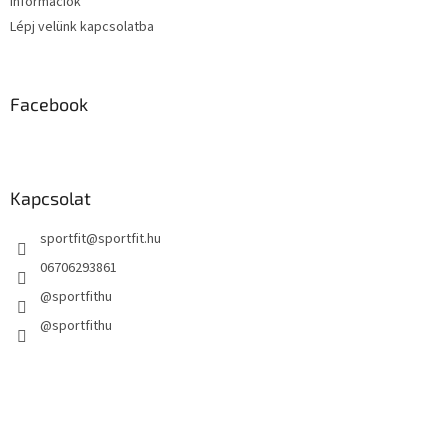
Információk
Lépj velünk kapcsolatba
Facebook
Kapcsolat
sportfit
@
sportfit.hu
06706293861
@sportfithu
@sportfithu