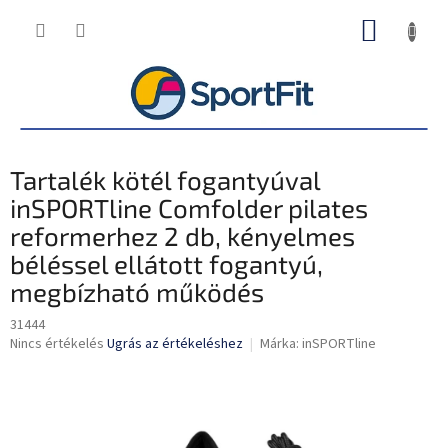
Ugrás
KOSÁR
a
fő
tartalomhoz
Tartalék kötél fogantyúval
inSPORTline Comfolder pilates
reformerhez 2 db, kényelmes
béléssel ellátott fogantyú,
megbízható működés
31444
A
Nincs értékelés
Ugrás az értékeléshez
Márka:
inSPORTline
termék
átlagos
értékelése
5-
ből