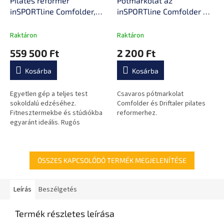
Pilates reformer
Pótmarkolat az
inSPORTline Comfolder,
inSPORTline Comfolder és
pilates box tartozék,
Driftaler pilates
praktikus, összecsukható,
reformerhez
Raktáron
Raktáron
porszórt, karcálló, rugós
559 500 Ft
2 200 Ft
ellenállás, ALU váz, súly
68kg
Kosárba
Kosárba
Egyetlen gép a teljes test
Csavaros pótmarkolat
sokoldalú edzéséhez.
Comfolder és Driftaler pilates
Fitnesztermekbe és stúdiókba
reformerhez.
egyaránt ideális. Rugós
ellenállási rendszerrel,
összecsukható kialakítással,
masszív alumínium...
ÖSSZES KAPCSOLÓDÓ TERMÉK MEGJELENÍTÉSE
Leírás
Beszélgetés
Termék részletes leírása