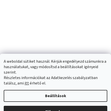
A weboldal sütiket használ. Kérjük engedélyezd számunkra a
használatukat, vagy módosítsd a beállításokat igényeid
szerint.
Részletes információkat az Adatkezelés szabályzatban
Shoptet készítette
találsz, ami
itt
érhető el.
Copyright 2026
Sportfit.hu
. Minden jog fenntartva.
Süti beállítások
Beállítások
szerkesztése