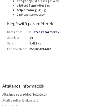
a fogantyú szélessége:
4
cm
a kötél átmérője:
8 mm
teljes tömeg:
455
g
2 db egy csomagban
Kiegészítő paraméterek
Kategória
:
Pilates reformerek
Jótállás
:
24
Súly
:
0.462 kg
EAN vonalkód
:
8596084214447
L
á
b
l
é
Általános információk
c
Általános szerződési feltételek
Adatkezelési tájékoztató