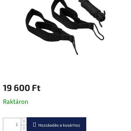
0,0
csillag.
19 600 Ft
Egységár:
Raktáron
Hozzáadás a kosárhoz