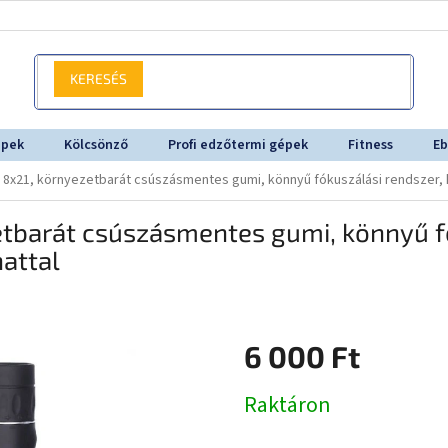
KERESÉS
épek
Kölcsönző
Profi edzőtermi gépek
Fitness
Eb
 8x21, környezetbarát csúszásmentes gumi, könnyű fókuszálási rendszer, 
tbarát csúszásmentes gumi, könnyű fó
attal
6 000 Ft
Egységár:
Raktáron