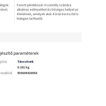
5-
lángok
Fonott piknikkosár 4 személy számára
ből
méret.
alkalmas edényekkel és bőséges hellyel az
0,0
ételeknek, amelyek akár 4 órán keresztül is
csillag.
hidegen tarthatók.
gészítő paraméterek
gória
:
Távcsövek
0.201 kg
vonalkód
:
859608420056