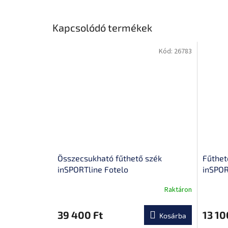
Kapcsolódó termékek
Kód:
26783
Összecsukható fűthető szék
Fűthet
inSPORTline Fotelo
inSPOR
Raktáron
A
A
termék
termék
átlagos
átlagos
39 400 Ft
13 10
Kosárba
értékelése
értékel