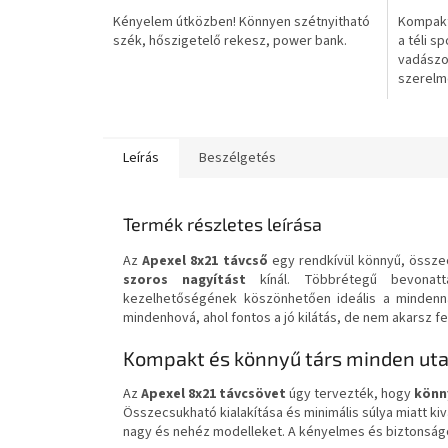
5-
5-
Kényelem útközben! Könnyen szétnyitható
Kompakt
ből
ből
szék, hőszigetelő rekesz, power bank.
a téli s
0,0
0,0
vadászo
csillag.
csillag.
szerelm
is. Emelle
Leírás
Beszélgetés
Termék részletes leírása
Az
Apexel 8x21 távcső
egy rendkívül könnyű, össze
szoros nagyítást
kínál. Többrétegű bevonatta
kezelhetőségének köszönhetően ideális a mindenna
mindenhová, ahol fontos a jó kilátás, de nem akarsz fel
Kompakt és könnyű társ minden ut
Az
Apexel 8x21 távcsövet
úgy tervezték, hogy
könn
Összecsukható kialakítása és minimális súlya miatt kivá
nagy és nehéz modelleket. A kényelmes és biztonságo