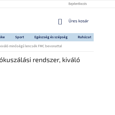
Bejelentkezés
KOSÁR
Üres kosár
ike
Sport
Egészség és szépség
Ruházat
Outdoo
kiváló minőségű lencsék FMC bevonattal
kuszálási rendszer, kiváló