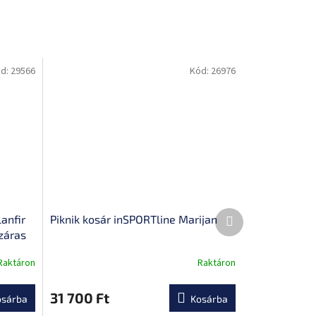
d:
29566
Kód:
26976
Következő
anfir
Piknik kosár inSPORTline Marijan
termék
záras
Raktáron
Raktáron
A
termék
átlagos
31 700 Ft
osárba
Kosárba
értékelése