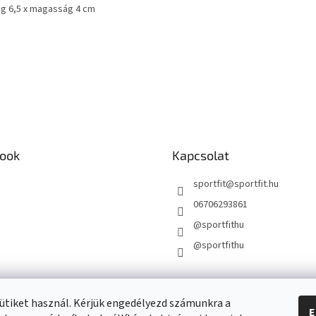
g 6,5 x magasság 4 cm
ook
Kapcsolat
sportfit
@
sportfit.hu
06706293861
@sportfithu
@sportfithu
ütiket használ. Kérjük engedélyezd számunkra a
E