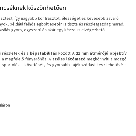
lencséknek köszönhetően
resztést, így nagyobb kontrasztot, élességet és kevesebb zavaró
ok, például felhős égbolt esetén is tiszta és részletgazdag marad.
álás gyors, egyszerű és akár egy kézzel is elvégezhető.
li részletek és a
képstabilitás
között. A
21 mm átmérőjű objektív
s a megfelelő fényerőhöz. A
széles látómező
megkönnyíti a mozgó
y sportolók – követését, és gyorsabb tájékozódást tesz lehetővé a
uláron