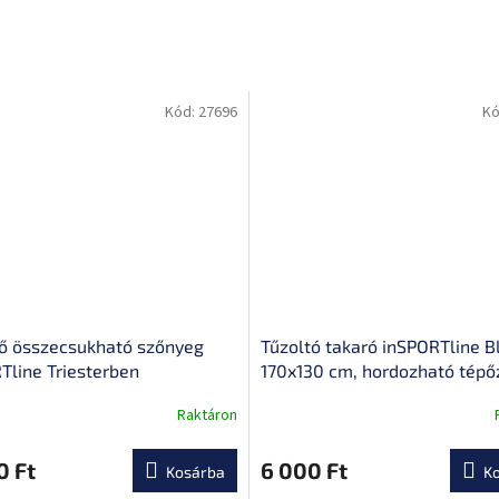
Kód:
27696
Kó
ő összecsukható szőnyeg
Tűzoltó takaró inSPORTline Bl
Tline Triesterben
170x130 cm, hordozható tépő
záródás, függesztőszem a
Raktáron
felakasztáshoz
0 Ft
6 000 Ft
Kosárba
K
ése