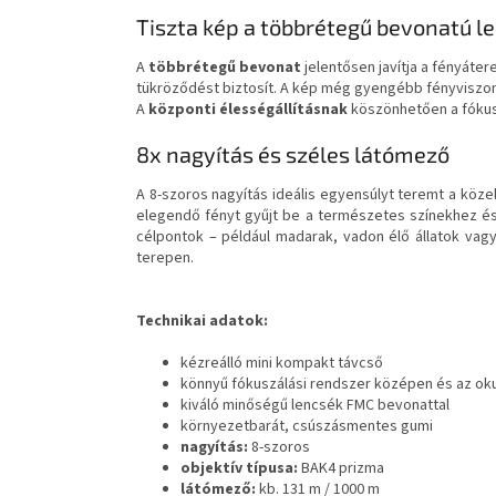
Tiszta kép a többrétegű bevonatú 
A
többrétegű bevonat
jelentősen javítja a fényáte
tükröződést biztosít. A kép még gyengébb fényviszony
A
központi élességállításnak
köszönhetően a fókusz
8x nagyítás és széles látómező
A 8-szoros nagyítás ideális egyensúlyt teremt a köze
elegendő fényt gyűjt be a természetes színekhez é
célpontok – például madarak, vadon élő állatok vag
terepen.
Technikai adatok:
kézreálló mini kompakt távcső
könnyű fókuszálási rendszer középen és az ok
kiváló minőségű lencsék FMC bevonattal
környezetbarát, csúszásmentes gumi
nagyítás:
8-szoros
objektív típusa:
BAK4 prizma
látómező:
kb. 131 m / 1000 m