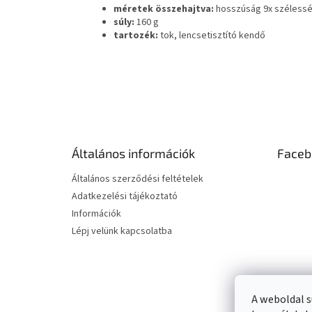
méretek összehajtva:
hosszúság 9x szélessé
súly:
160 g
tartozék:
tok, lencsetisztító kendő
L
á
b
l
é
Általános információk
Faceb
c
Általános szerződési feltételek
Adatkezelési tájékoztató
Információk
Lépj velünk kapcsolatba
A weboldal s