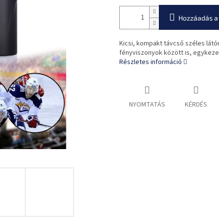
Hozzáadás a
Kicsi, kompakt távcső széles lát
fényviszonyok között is, egykeze
Részletes információ
NYOMTATÁS
KÉRDÉS