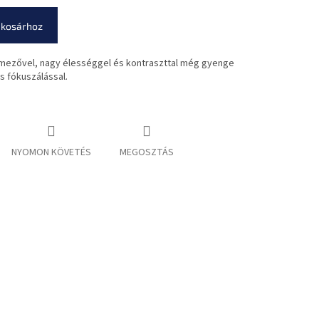
 kosárhoz
ómezővel, nagy élességgel és kontraszttal még gyenge
s fókuszálással.
NYOMON KÖVETÉS
MEGOSZTÁS