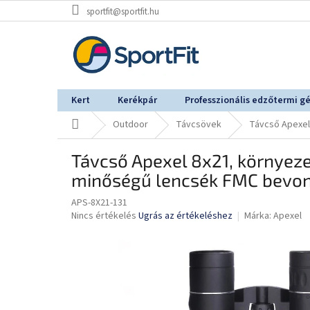
Ugrás
sportfit@sportfit.hu
a
fő
tartalomhoz
Kert
Kerékpár
Professzionális edzőtermi g
Kezdőlap
Outdoor
Távcsövek
Távcső Apexel
Távcső Apexel 8x21, környeze
minőségű lencsék FMC bevon
APS-8X21-131
A
Nincs értékelés
Ugrás az értékeléshez
Márka:
Apexel
termék
átlagos
értékelése
5-
ből
0,0
csillag.