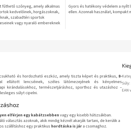
 fűthető szőnyeg, amely alkalmas
Gyors és hatékony védelem a nyílt 
portok kedvelőinek, horgászoknak,
ellen. Azonnali használat, kompakt 
knak, szabadtéri sportok
eseinek vagy nyaraló embereknek
tt...
Kie
csukható és hordozható eszköz, amely tiszta képet és praktikus,
8-
Kate
l ellátott lencséinek, széles látómezejének és kényelmes
Súly
:
pi kirándulásokhoz, természetjáráshoz, sporthoz és utazáshoz –
EAN 
esleges súlyt cipelni.
azáshoz
yen elférjen egy kabátzsebben
vagy egy kisebb hátizsákban.
ló választás azoknak, akik mindig kéznél akarják tartani, de kerülik a
s szállításhoz egy praktikus
hordtáska is jár
a csomaghoz.