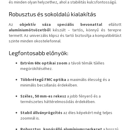
és minden olyan helyzethez, ahol a stabilitás kulcsfontosságú.
Robusztus és sokoldalú kialakítás
Az
objektív váza speciális bevonattal
ellátott
alumíniumötvözetből
készült – tartós, könnyű és terepre
termett. Az univerzális klipsz és tartó biztosítja a kompatibilitást
szinte minden okostelefonnal.
Legfontosabb előnyök:
Extrém 60x optikai zoom
a távoli témák tűéles
megörökítéséhez.
Többrétegű FMC optika
a maximális élesség és a
minimális becsillanás érdekében.
Széles, 50 mm-es rekesz
a jobb fényerő és a
természetes háttérelmosódás érdekében.
Stabil állványrögzítés
az éles képekért még teljes
zoomnál is.
Robusztus, kopásálló alumíniumszerkezet
a hosszú