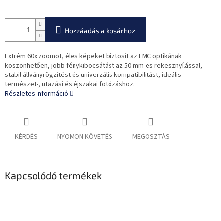
Hozzáadás a kosárhoz
Extrém 60x zoomot, éles képeket biztosít az FMC optikának
köszönhetően, jobb fénykibocsátást az 50 mm-es rekesznyílással,
stabil állványrögzítést és univerzális kompatibilitást, ideális
természet-, utazási és éjszakai fotózáshoz.
Részletes információ
KÉRDÉS
NYOMON KÖVETÉS
MEGOSZTÁS
Kapcsolódó termékek