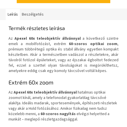
Leírás
Beszélgetés
Termék részletes leírása
Az
Apexel 60x teleobjektív állvánnyal
a következő szintre
emeli a mobilfotózást, extrém
60-szoros optikai zoom
,
prémium többrétegű optika és stabil állvány egyetlen kompakt
készletben. Akár a természetben vadászol a részletekre, akár
távolról fotózol épületeket, vagy az éjszakai égboltot fedezed
fel, ezzel a szettel olyan távolságokat is megörökíthetsz,
amelyekre eddig csak egy komoly távcsővel voltál képes.
Extrém 60x zoom
Az
Apexel 60x teleobjektív állvánnyal
hatalmas optikai
zoomot kínál, amely a telefonodat gyakorlatilag távcsővé
alakítja. Ideális madarak, sportesemények, építészeti részletek
vagy akár a Hold fotózásához. Amikor fizikailag nem tudsz
közelebb menni, a
60-szoros nagyítás
elvégzi helyetted a
munkát – meglepő részletgazdagsággal.