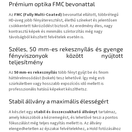
Prémium optika FMC bevonattal
Az
FMC (Fully Multi-Coated)
bevonattal ellátott, többrétegű
HD-üveg jobb fényáteresztést, élethű színeket és jelentősen
csökkentett tükröződést biztosít. Az eredmény éles, nagy
kontrasztú képek és minimális színtorzítás még nagy
távolságból készített felvételek esetén is.
Széles, 50 mm-es rekesznyílás és gyenge
fényviszonyok között nyújtott
teljesítmény
Az
50 mm-es rekesznyílás
több fényt gyűjt be és finom
háttérelmosódást (bokeh) tesz lehetővé. Így még esti
szürkületben vagy hosszabb expozíciós idő mellett is
professzionális hatású képeket készíthetsz.
Stabil állvány a maximális élességért
A készlet egy
stabil és összecsukható állványt
tartalmaz,
amely kiküszöböli a kézremegést, és lehetővé teszi a pontos
fókuszálást még teljes nagyítás mellett is. Az állvány
elengedhetetlen az éjszakai felvételekhez, a Hold fotózásához