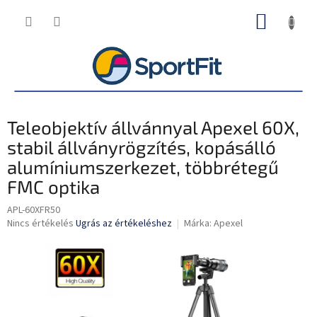
Ugrás
KOSÁR
a
fő
tartalomhoz
Teleobjektív állvánnyal Apexel 60X,
stabil állványrögzítés, kopásálló
alumíniumszerkezet, többrétegű
FMC optika
APL-60XFR50
A
Nincs értékelés
Ugrás az értékeléshez
Márka:
Apexel
termék
átlagos
értékelése
5-
ből
0,0