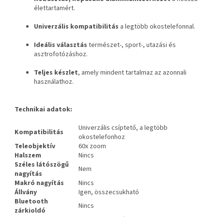
élettartamért.
Univerzális kompatibilitás
a legtöbb okostelefonnal.
Ideális választás
természet-, sport-, utazási és
asztrofotózáshoz.
Teljes készlet
, amely mindent tartalmaz az azonnali
használathoz.
Technikai adatok:
Univerzális csíptető, a legtöbb
Kompatibilitás
okostelefonhoz
Teleobjektív
60x zoom
Halszem
Nincs
Széles látószögű
Nem
nagyítás
Makró nagyítás
Nincs
Állvány
Igen, összecsukható
Bluetooth
Nincs
zárkioldó