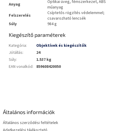
Optikai üveg, fémszerkezet, ABS
Anyag
műanyag
Csíptetős rögzítés védelemmel;
Felszerelés
csavarozható lencsék
Súly
984 g
Kiegészítő paraméterek
Kategória
:
Objektívek és kiegészítők
Jótállás
:
24
Súly
:
1.537 kg
EAN vonalkód
:
859608420050
L
á
b
l
é
Általános információk
c
Általános szerződési feltételek
Adatkezelési tájékoztató