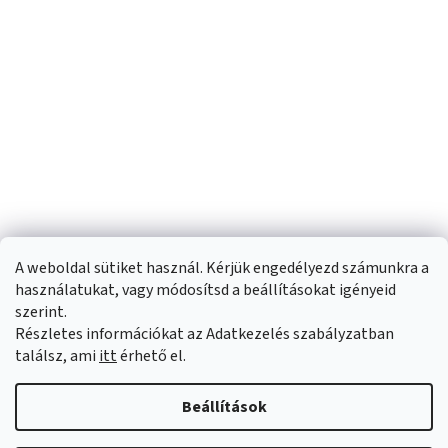
A weboldal sütiket használ. Kérjük engedélyezd számunkra a
használatukat, vagy módosítsd a beállításokat igényeid
szerint.
Részletes információkat az Adatkezelés szabályzatban
Shoptet készítette
találsz, ami
itt
érhető el.
Copyright 2026
Sportfit.hu
. Minden jog fenntartva.
Süti beállítások
Beállítások
szerkesztése