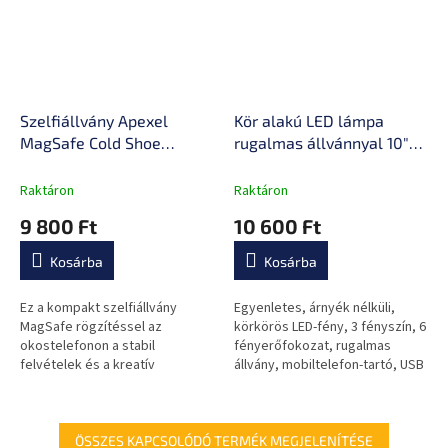
Szelfiállvány Apexel
Kör alakú LED lámpa
MagSafe Cold Shoe
rugalmas állvánnyal 10"
(vakupapucs) rögzítéssel,
Apexel, mobiltelefon-
szelfibotként is
tartó, állítható fényszín és
Raktáron
Raktáron
használható, távirányító a
fényerő, forgatható
9 800 Ft
10 600 Ft
fényképezéshez,
adapter
teleszkópos kialakítás
Kosárba
Kosárba
Ez a kompakt szelfiállvány
Egyenletes, árnyék nélküli,
MagSafe rögzítéssel az
körkörös LED-fény, 3 fényszín, 6
okostelefonon a stabil
fényerőfokozat, rugalmas
felvételek és a kreatív
állvány, mobiltelefon-tartó, USB
fényképezés hatékony
tápegység. Ideális fotózáshoz,
eszközévé alakítja. A
videózáshoz, sminkeléshez...
teleszkópos rúd, a távirányító
és a...
ÖSSZES KAPCSOLÓDÓ TERMÉK MEGJELENÍTÉSE