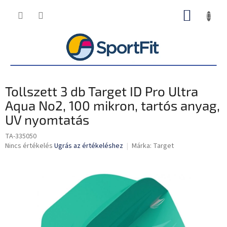
Ugrás
KOSÁR
a
fő
tartalomhoz
Tollszett 3 db Target ID Pro Ultra
Aqua No2, 100 mikron, tartós anyag,
UV nyomtatás
TA-335050
A
Nincs értékelés
Ugrás az értékeléshez
Márka:
Target
termék
átlagos
értékelése
5-
ből
0,0
csillag.