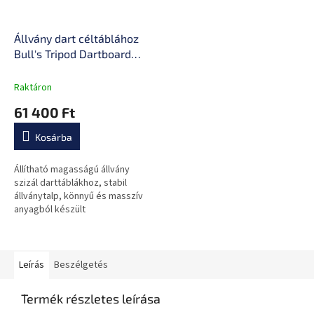
Állvány dart céltáblához
Bull's Tripod Dartboard
Stand 2.0
Raktáron
61 400 Ft
Kosárba
Állítható magasságú állvány
szizál darttáblákhoz, stabil
állványtalp, könnyű és masszív
anyagból készült
Leírás
Beszélgetés
Termék részletes leírása