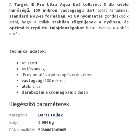
A
Target ID Pro Ultra Aqua No2 tollszett
3 db
kiváló
minőségű
,
100 mikron vastagságú
dart tollat tartalmaz,
standard No2-es formában
. Az
UV nyomtatás
gondoskodik
arról, hogy a tollak
stabilan rögzüljenek a nyélben
, és
optimális repülési tulajdonságokat
biztosítsanak a dobás
során.
Technikai adatok:
tollszett
tartós anyag
UV nyomtatás a jobb fogás érdekében
vastagság:
100 mikron
alak:
2. sz.
darabszám a csomagban:
3 darab
Kiegészítő paraméterek
Kategória
:
Darts tollak
Súly
:
0.004 kg
EAN vonalkód
:
5050807042005