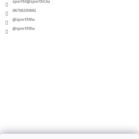
sportfit
@
sportfit.hu
06706293861
@sportfithu
@sportfithu