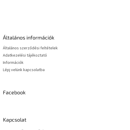
L
á
b
l
é
Általános információk
c
Általános szerződési feltételek
Adatkezelési tájékoztató
Információk
Lépj velünk kapcsolatba
Facebook
Kapcsolat