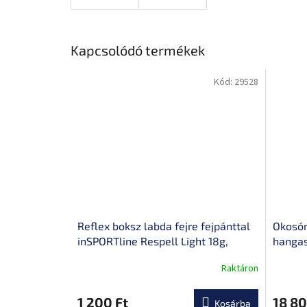
Kapcsolódó termékek
Kód:
29528
Reflex boksz labda fejre fejpánttal
Okosór
inSPORTline Respell Light 18g,
hangas
javítja a szem-kéz koordinációt,
telefo
Raktáron
A
állítható méretű fejpánt, rugalmas
gyors 
termék
zsinór
akkum
átlagos
1 200 Ft
18 80
Kosárba