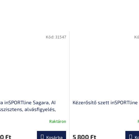
Kód:
31547
Kó
a inSPORTline Sagara, AI
Kézerősítő szett inSPORTline
szisztens, alvásfigyelés,
nhívások kezdeményezése,
Raktáron
A
töltés, nagyszerű
termék
ulátor-üzemidő
átlagos
0 Ft
5 800 Ft
Kosárba
K