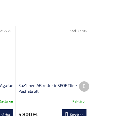
d:
27291
Kód:
27706
Következő
 Agafar
3az1-ben AB roller inSPORTline
termék
Pushabroll
Raktáron
Raktáron
5 800 Ft
osárba
Kosárba