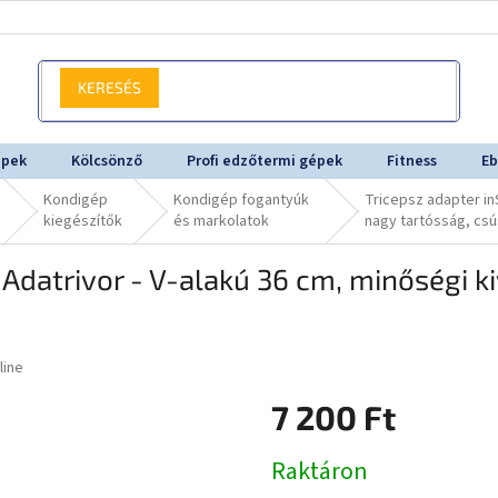
KERESÉS
épek
Kölcsönző
Profi edzőtermi gépek
Fitness
Eb
Kondigép
Kondigép fogantyúk
Tricepsz adapter in
kiegészítők
és markolatok
nagy tartósság, cs
Adatrivor - V-alakú 36 cm, minőségi ki
line
7 200 Ft
Egységár:
Raktáron