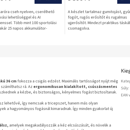
értékelése
5-
aróra cseh nyelven, cserélhető
A készlet tartalmaz gumitojást, gyű
ből
hívási lehetőséggel és AI
fogót, rugós erősítőt és rugalmas
0,0
enssel. Több mint 100 sportolási
ujjerősítőt. Mindezt praktikus tásk
csillag.
akár 25 napos akkumulátor-
csomagolva.
.
Kie
akú
36 cm
fokozza a csigás edzést. Maximális tartósságot nyújt még
Kate
n számíthatsz rá. Az
ergonomikusan kialakított, csúszásmentes
Súly
:
eszkednek a kézbe, és biztonságos, kényelmes fogást biztosítanak.
EAN 
 lehetővé, így nemcsak a tricepszet, hanem más olyan
yek a hagyományos fogásnál kimaradnak. Így minden gyakorlat új
álsz,
amelyek megakadályozzák a kéz elcsúszását, és növelik a