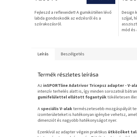
értékelése
5-
Fejleszd a reflexeidet! A gumikötélen lévő
Design k
ből
labda gondoskodik az edzésről és a
szíjjal, 
0,0
szórakozásról.
assziszt
csillag.
mód és 
üzemidő
Leírás
Beszélgetés
Termék részletes leírása
Az
inSPORTline Adatrivor Tricepsz adapter - V-al
intenzív terhelés alatt is, így minden sorozatnál bátra
gumifelülettel ellátott fogantyúk
tökéletesen ill
A
speciális V-alak
természetesebb mozgáspályát tesz
izomterületeket is hatékonyan igénybe vehetsz, amel
dimenziót és nagyobb hatékonyságot nyer.
Ezenkívül az adapter végein praktikus
ütközőket tal