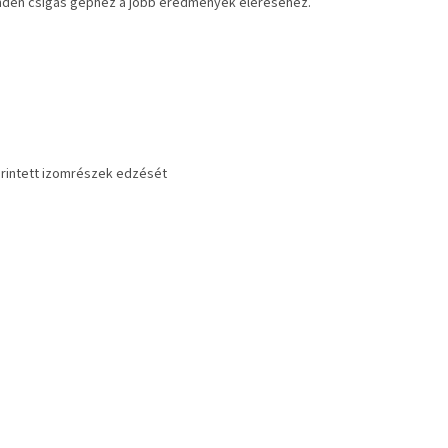
inden csigás géphez a jobb eredmények eléréséhez.
 érintett izomrészek edzését