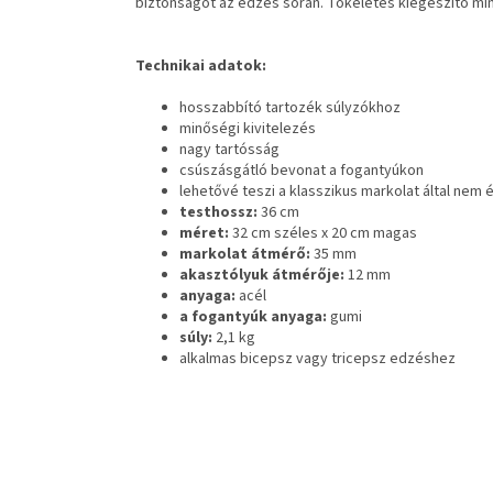
biztonságot az edzés során. Tökéletes kiegészítő m
Technikai adatok:
hosszabbító tartozék súlyzókhoz
minőségi kivitelezés
nagy tartósság
csúszásgátló bevonat a fogantyúkon
lehetővé teszi a klasszikus markolat által nem
testhossz:
36 cm
méret:
32 cm széles x 20 cm magas
markolat átmérő:
35 mm
akasztólyuk átmérője:
12 mm
anyaga:
acél
a fogantyúk anyaga:
gumi
súly:
2,1 kg
alkalmas bicepsz vagy tricepsz edzéshez
L
á
b