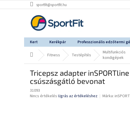
Ugrás
sportfit@sportfit.hu
a
fő
tartalomhoz
Kert
Kerékpár
Professzionális edzőtermi g
Multifunkciós
Kezdőlap
Fitness
Testépítés
kondigépek
Tricepsz adapter inSPORTline 
csúszásgátló bevonat
31093
A
Nincs értékelés
Ugrás az értékeléshez
Márka:
inSPORT
termék
átlagos
értékelése
5-
ből
0,0