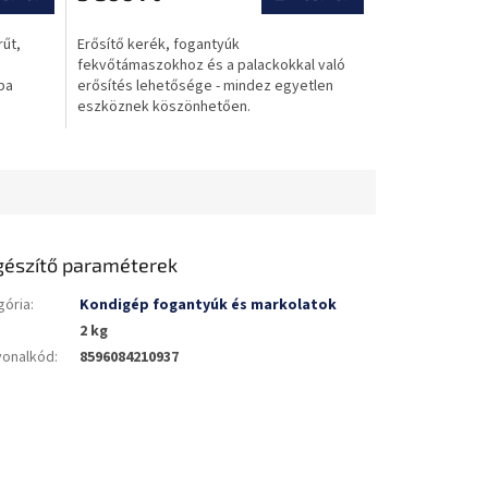
rűt,
Erősítő kerék, fogantyúk
fekvőtámaszokhoz és a palackokkal való
ába
erősítés lehetősége - mindez egyetlen
eszköznek köszönhetően.
gészítő paraméterek
gória
:
Kondigép fogantyúk és markolatok
2 kg
vonalkód
:
8596084210937