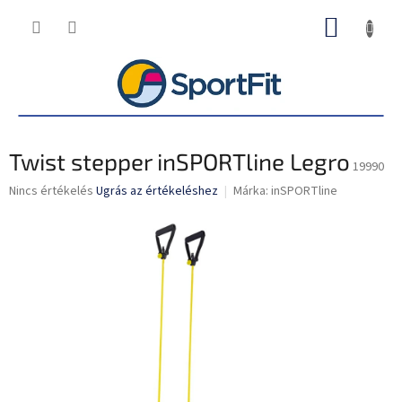
Ugrás
KOSÁR
a
fő
tartalomhoz
Twist stepper inSPORTline Legro
19990
A
Nincs értékelés
Ugrás az értékeléshez
Márka:
inSPORTline
termék
átlagos
értékelése
5-
ből
0,0
csillag.