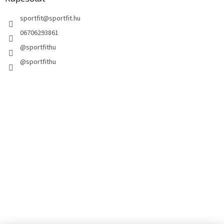
sportfit
@
sportfit.hu
06706293861
@sportfithu
@sportfithu