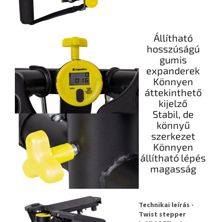
Állítható
hosszúságú
gumis
expanderek
Könnyen
áttekinthető
kijelző
Stabil, de
könnyű
szerkezet
Könnyen
állítható lépés
magasság
Technikai leírás -
Twist stepper