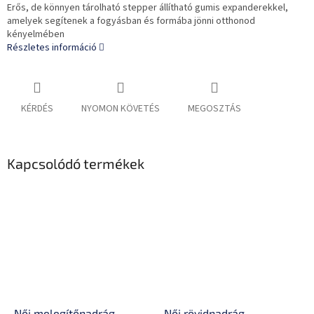
Erős, de könnyen tárolható stepper állítható gumis expanderekkel,
amelyek segítenek a fogyásban és formába jönni otthonod
kényelmében
Részletes információ
KÉRDÉS
NYOMON KÖVETÉS
MEGOSZTÁS
Kapcsolódó termékek
Női melegítőnadrág
Női rövidnadrág