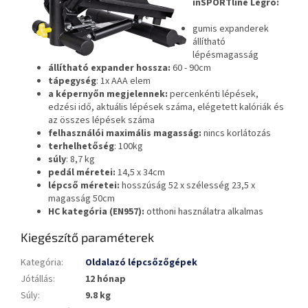
inSPORTline Legro:
gumis expanderek
állítható
lépésmagasság
állítható expander hossza:
60 - 90cm
tápegység
: 1x AAA elem
a képernyőn megjelennek:
percenkénti lépések,
edzési idő, aktuális lépések száma, elégetett kalóriák és
az összes lépések száma
felhasználói maximális magasság:
nincs korlátozás
terhelhetőség
: 100kg
súly
: 8,7 kg
pedál méretei:
14,5 x 34cm
lépcső méretei:
hosszúság 52 x szélesség 23,5 x
magasság 50cm
HC kategória (EN957):
otthoni használatra alkalmas
Kiegészítő paraméterek
Kategória
:
Oldalazó lépcsőzőgépek
Jótállás
:
12 hónap
Súly
:
9.8 kg