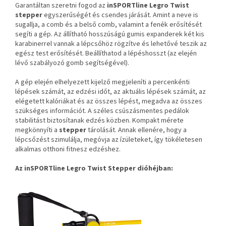
Garantáltan szeretni fogod az
inSPORTline Legro Twist
stepper
egyszerűségét és csendes járását. Amint a neve is
sugallja, a comb és a belső comb, valamint a fenék erősítését
segíti a gép. Az állítható hosszúságú gumis expanderek két kis
karabinerrel vannak a lépcsőhöz rögzítve és lehetővé teszik az
egész test erősítését. Beállíthatod a lépéshosszt (az elején
lévő szabályozó gomb segítségével).
A gép elején elhelyezett kijelző megjeleníti a percenkénti
lépések számát, az edzési időt, az aktuális lépések számát, az
elégetett kalóriákat és az összes lépést, megadva az összes
szükséges információt. A széles csúszásmentes pedálok
stabilitást biztosítanak edzés közben. Kompakt mérete
megkönnyíti a
stepper
tárolását. Annak ellenére, hogy a
lépcsőzést szimulálja, megóvja az ízületeket, így tökéletesen
alkalmas otthoni fitnesz edzéshez.
Az inSPORTline Legro Twist Stepper dióhéjban: