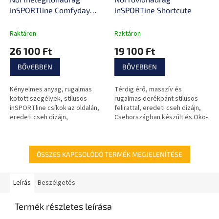
inSPORTline Comfyday
inSPORTine Shortcute
Woman
Raktáron
Raktáron
26 100 Ft
19 100 Ft
BŐVEBBEN
BŐVEBBEN
Kényelmes anyag, rugalmas
Térdig érő, masszív és
kötött szegélyek, stílusos
rugalmas derékpánt stílusos
inSPORTline csíkok az oldalán,
felirattal, eredeti cseh dizájn,
eredeti cseh dizájn,
Csehországban készült és Öko-
Csehországban varrva, Öko-Tex
Tex Standard 100 minősítéssel
Standard 100 minősítés.
rendelkezik.
ÖSSZES KAPCSOLÓDÓ TERMÉK MEGJELENÍTÉSE
Leírás
Beszélgetés
Termék részletes leírása