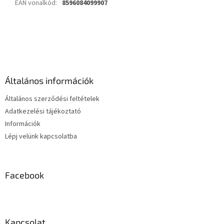
EAN vonalkód
:
8596084099907
L
á
b
l
é
Általános információk
c
Általános szerződési feltételek
Adatkezelési tájékoztató
Információk
Lépj velünk kapcsolatba
Facebook
Kapcsolat