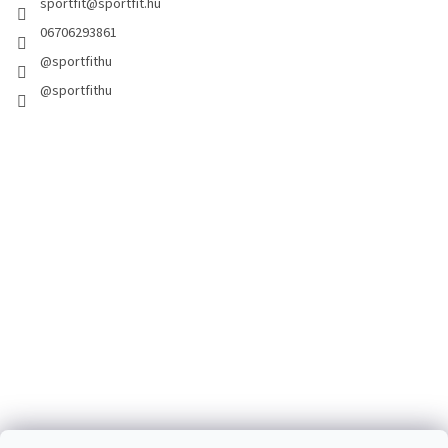
sportfit
@
sportfit.hu
06706293861
@sportfithu
@sportfithu