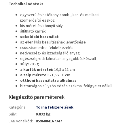
Technikai adatok:
egyszerű és hatékony comb-, kar- és mellkasi
izomerősítő eszköz.
kis méret és könnyű súly
állítható karfák
sokoldalú használat
az ellenállás beállításának lehetősége
csúszásmentes felületkezelés
nedvesség- és izzadságálló anyag
egészségre ártalmatlan anyagokból készült
súly:
705 g
a karfák méretei:
16,5 x 11 cm
a talp méretei:
21,5 x 10 cm
otthoni használatra alkalmas
biztonságos súlyzós edzés szakmai felügyelet nélkül
Kiegészítő paraméterek
Kategória
:
Torna felszerelések
Súly
:
0.832 kg
EAN vonalkód
:
8596084167347