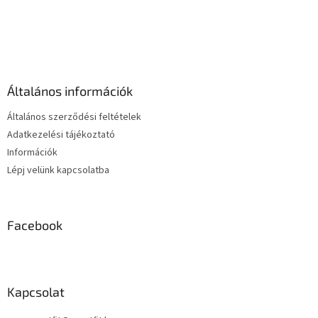
L
á
b
l
é
Általános információk
c
Általános szerződési feltételek
Adatkezelési tájékoztató
Információk
Lépj velünk kapcsolatba
Facebook
Kapcsolat