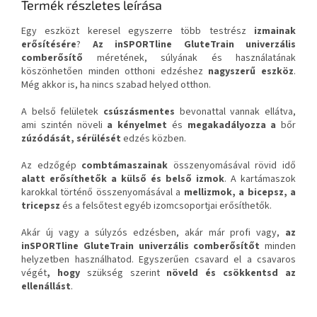
Termék részletes leírása
Egy eszközt keresel egyszerre több testrész
izmainak
erősítésére
?
Az inSPORTline GluteTrain univerzális
comberősítő
méretének, súlyának és használatának
köszönhetően minden otthoni edzéshez
nagyszerű eszköz
.
Még akkor is, ha nincs szabad helyed otthon.
A belső felületek
csúszásmentes
bevonattal vannak ellátva,
ami szintén növeli
a kényelmet
és
megakadályozza a
bőr
zúzódását, sérülését
edzés közben.
Az edzőgép
combtámaszainak
összenyomásával rövid idő
alatt erősíthetők a külső és belső izmok
. A kartámaszok
karokkal történő összenyomásával a
mellizmok, a bicepsz, a
tricepsz
és a felsőtest egyéb izomcsoportjai erősíthetők.
Akár új vagy a súlyzós edzésben, akár már profi vagy,
az
inSPORTline GluteTrain univerzális comberősítőt
minden
helyzetben használhatod. Egyszerűen csavard el a csavaros
végét
, hogy
szükség szerint
növeld és csökkentsd az
ellenállást
.