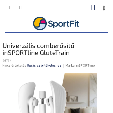
Ugrás
KOSÁR
a
fő
tartalomhoz
Univerzális comberősítő
inSPORTline GluteTrain
26734
A
Nincs értékelés
Ugrás az értékeléshez
Márka:
inSPORTline
termék
átlagos
értékelése
5-
ből
0,0
csillag.