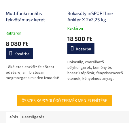
Multifunkcionális
Bokasúly inSPORTline
fekvőtámasz keret
Ankler X 2x2,25 kg
kijelzővel inSPORTline
Raktáron
A
Pushap Evo
Raktáron
termék
18 500 Ft
átlagos
8 080 Ft
értékelése
Kosárba
5-
Kosárba
ből
0,0
Bokasúly, cserélhető
Tökéletes eszköz felsőtest
csillag.
súlyhengerek, kemény és
edzésre, ami biztosan
hosszú tépőzár, fényvisszaverő
megmozgatja minden izmodat!
elemek, kényelmes anyag,
minőségi kidolgozás.
ÖSSZES KAPCSOLÓDÓ TERMÉK MEGJELENÍTÉSE
Leírás
Beszélgetés