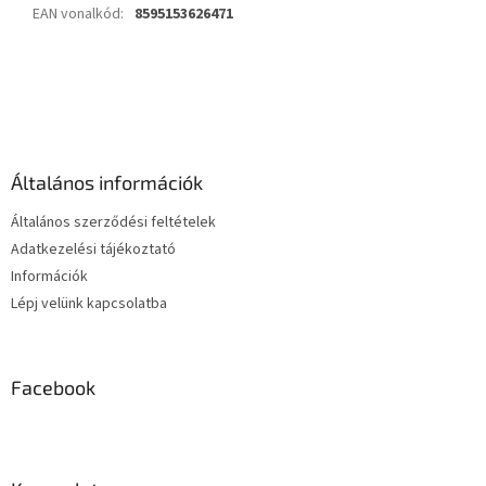
EAN vonalkód
:
8595153626471
L
á
b
l
é
Általános információk
c
Általános szerződési feltételek
Adatkezelési tájékoztató
Információk
Lépj velünk kapcsolatba
Facebook