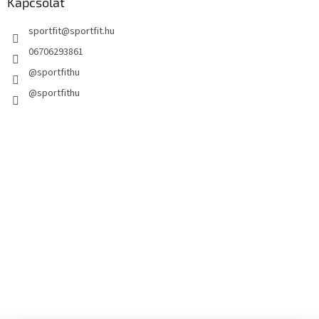
Kapcsolat
sportfit
@
sportfit.hu
06706293861
@sportfithu
@sportfithu