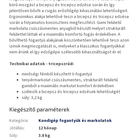
körű mozgást a bicepsz és tricepsz edzése során és így
jelentősen bővíti a csigás erősítőgép kihasználási lehetőségeit.
Ergonomikus alakja lehetővé teszi a bicepsz és tricepsz edzése
során a folyamatos konzisztens megfeszítést. Gumi felületű
markolata csúszásmentes anyagból készült melyet strukturált
felülettel láttak el a maximális komfortú fogás érdekében. A
bővíthető fogantyú alakjának köszönhetően lehetővé teszi azon
izmok megmozgatását is, melyeket a klasszikus fogantyúkkal
nem érünk el így edzőgépe szélesebb kihasználtságot ér el.
Technikai adatok - tricepszrúd:
minőségi fémből készített V-fogantyú
tenyérmarkolat csúszásmentes, strukturált felületű
gumiból a maximális markolat komfort érdekében
szélesíti a bicepsz és tricepsz edzések lehetőségét
súly: 3,2 kg
Kiegészítő paraméterek
Kategória
:
Kondigép fogantyúk és markolatok
Jótállás
:
12 hónap
Súly
:
3.8 kg