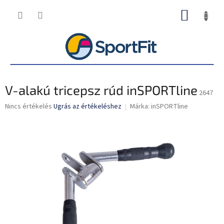
Ugrás
KOSÁR
a
fő
tartalomhoz
V-alakú tricepsz rúd inSPORTline
2647
A
Nincs értékelés
Ugrás az értékeléshez
Márka:
inSPORTline
termék
átlagos
értékelése
5-
ből
0,0
csillag.