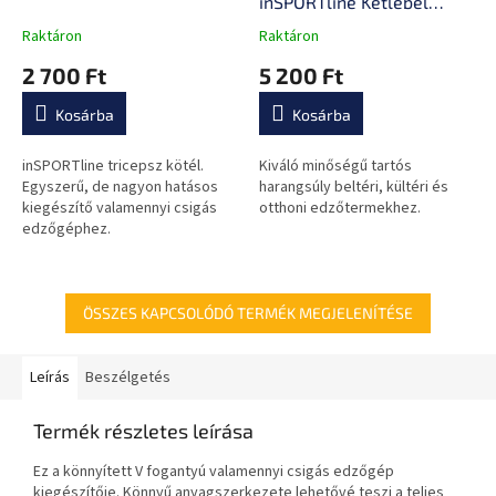
inSPORTline Ketlebel
Powder 4kg
Raktáron
Raktáron
A
A
termék
termék
2 700 Ft
5 200 Ft
átlagos
átlagos
értékelése
értékelése
Kosárba
Kosárba
5-
5-
ből
ből
0,0
0,0
inSPORTline tricepsz kötél.
Kiváló minőségű tartós
csillag.
csillag.
Egyszerű, de nagyon hatásos
harangsúly beltéri, kültéri és
kiegészítő valamennyi csigás
otthoni edzőtermekhez.
edzőgéphez.
ÖSSZES KAPCSOLÓDÓ TERMÉK MEGJELENÍTÉSE
Leírás
Beszélgetés
Termék részletes leírása
Ez a könnyített V fogantyú valamennyi csigás edzőgép
kiegészítője. Könnyű anyagszerkezete lehetővé teszi a teljes