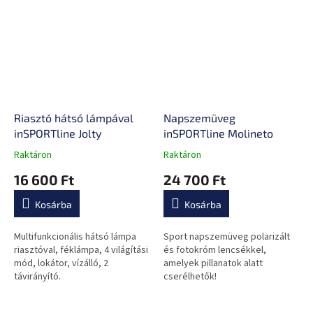
Riasztó hátsó lámpával
Napszemüveg
inSPORTline Jolty
inSPORTline Molineto
Raktáron
Raktáron
A
A
termék
termék
16 600 Ft
24 700 Ft
átlagos
átlagos
értékelése
értékelése
Kosárba
Kosárba
5-
5-
ből
ből
0,0
0,0
Multifunkcionális hátsó lámpa
Sport napszemüveg polarizált
csillag.
csillag.
riasztóval, féklámpa, 4 világítási
és fotokróm lencsékkel,
mód, lokátor, vízálló, 2
amelyek pillanatok alatt
távirányító.
cserélhetők!