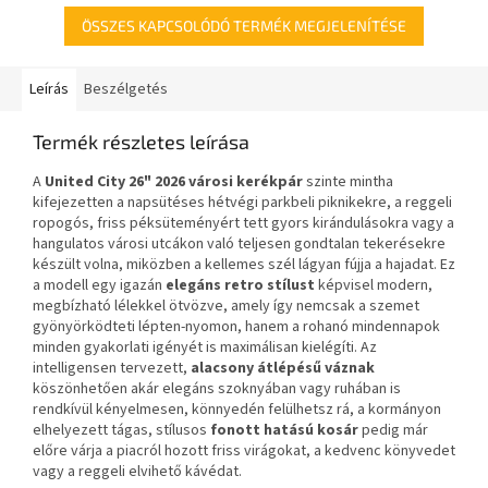
ÖSSZES KAPCSOLÓDÓ TERMÉK MEGJELENÍTÉSE
Leírás
Beszélgetés
Termék részletes leírása
A
United City 26" 2026 városi kerékpár
szinte mintha
kifejezetten a napsütéses hétvégi parkbeli piknikekre, a reggeli
ropogós, friss péksüteményért tett gyors kirándulásokra vagy a
hangulatos városi utcákon való teljesen gondtalan tekerésekre
készült volna, miközben a kellemes szél lágyan fújja a hajadat. Ez
a modell egy igazán
elegáns retro stílust
képvisel modern,
megbízható lélekkel ötvözve, amely így nemcsak a szemet
gyönyörködteti lépten-nyomon, hanem a rohanó mindennapok
minden gyakorlati igényét is maximálisan kielégíti. Az
intelligensen tervezett,
alacsony átlépésű váznak
köszönhetően akár elegáns szoknyában vagy ruhában is
rendkívül kényelmesen, könnyedén felülhetsz rá, a kormányon
elhelyezett tágas, stílusos
fonott hatású kosár
pedig már
előre várja a piacról hozott friss virágokat, a kedvenc könyvedet
vagy a reggeli elvihető kávédat.