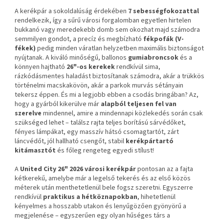
A kerékpár a sokoldalúság érdekében
7 sebességfokozattal
rendelkezik, így a sűrű városi forgalomban egyetlen hirtelen
bukkanó vagy meredekebb domb sem okozhat majd számodra
semmilyen gondot, a precíz és megbízható
fékpofák (V-
fékek)
pedig minden váratlan helyzetben maximális biztonságot
nyújtanak. A kiváló minőségű, ballonos
gumiabroncsok
és a
könnyen hajtható
26"-os kerekek
rendkívül sima,
rázkódásmentes haladást biztosítanak számodra, akár a trükkös
történelmi macskakövön, akár a parkok murvás sétányain
tekersz éppen. És mi a legjobb ebben a csodás bringában? Az,
hogy a gyárból kikerülve már
alapból teljesen fel van
szerelve
mindennel, amire a mindennapi közlekedés során csak
szükséged lehet – találsz rajta teljes borítású sárvédőket,
fényes lámpákat, egy masszív hátsó csomagtartót, zárt
láncvédőt, jól hallható csengőt, stabil
kerékpártartó
kitámasztót
és főleg rengeteg egyedi stílust!
A
United City 26" 2026 városi kerékpár
pontosan az a fajta
kétkerekű, amelybe már a legelső tekerés és az első közös
méterek után menthetetlenül bele fogsz szeretni. Egyszerre
rendkívül
praktikus a hétköznapokban
, hihetetlenül
kényelmes a hosszabb utakon és lenyűgözően gyönyörű a
megjelenése – egyszerűen egy olyan hűséges társ a