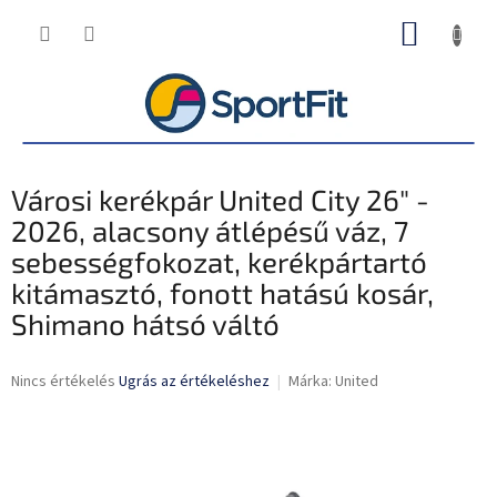
Ugrás
KOSÁR
a
fő
tartalomhoz
Városi kerékpár United City 26" -
2026, alacsony átlépésű váz, 7
sebességfokozat, kerékpártartó
kitámasztó, fonott hatású kosár,
Shimano hátsó váltó
A
Nincs értékelés
Ugrás az értékeléshez
Márka:
United
termék
átlagos
értékelése
5-
ből