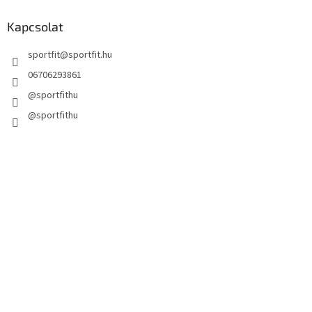
Kapcsolat
sportfit
@
sportfit.hu
06706293861
@sportfithu
@sportfithu