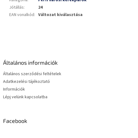
Jótállás
:
24
EAN vonalkód
:
Változat kiválasztása
L
á
b
l
é
Általános információk
c
Általános szerződési feltételek
Adatkezelési tájékoztató
Információk
Lépj velünk kapcsolatba
Facebook