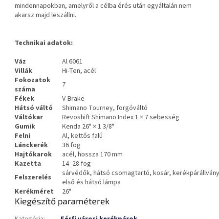
mindennapokban, amelyről a célba érés után egyáltalán nem
akarsz majd leszállni.
Technikai adatok:
Váz
Al 6061
Villák
Hi-Ten, acél
Fokozatok
7
száma
Fékek
V-Brake
Hátsó váltó
Shimano Tourney, forgóváltó
Váltókar
Revoshift Shimano Index 1 × 7 sebesség
Gumik
Kenda 26" × 1 3/8"
Felni
Al, kettős falú
Lánckerék
36 fog
Hajtókarok
acél, hossza 170 mm
Kazetta
14–28 fog
sárvédők, hátsó csomagtartó, kosár, kerékpárállvány
Felszerelés
első és hátsó lámpa
Kerékméret
26"
Kiegészítő paraméterek
Kategória
:
Férfi városi kerékpárok