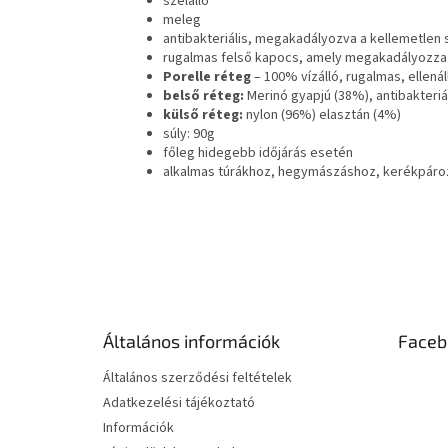
szélálló
meleg
antibakteriális, megakadályozva a kellemetlen 
rugalmas felső kapocs, amely megakadályozza 
Porelle réteg
– 100% vízálló, rugalmas, ellenál
belső réteg:
Merinó gyapjú (38%), antibakteriál
külső réteg:
nylon (96%) elasztán (4%)
súly: 90g
főleg hidegebb időjárás esetén
alkalmas túrákhoz, hegymászáshoz, kerékpáro
L
á
b
l
é
Általános információk
Faceb
c
Általános szerződési feltételek
Adatkezelési tájékoztató
Információk