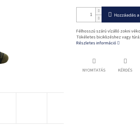
Hozzáadás a
Félhosszú szárú vízálló zokni vék
Tökéletes biciklizéshez vagy túr
Részletes információ
NYOMTATÁS
KÉRDÉS