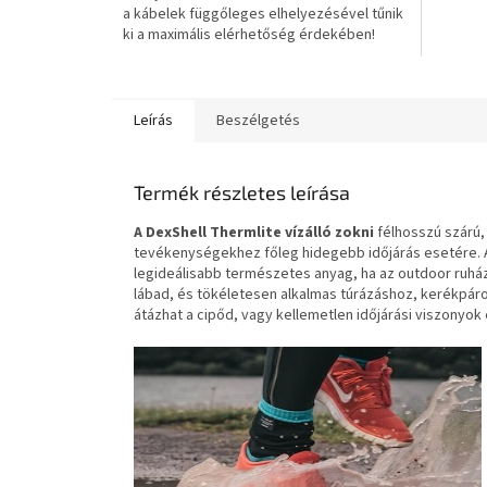
a kábelek függőleges elhelyezésével tűnik
csillag.
ki a maximális elérhetőség érdekében!
Leírás
Beszélgetés
Termék részletes leírása
A DexShell Thermlite vízálló zokni
félhosszú szárú,
tevékenységekhez főleg hidegebb időjárás esetére. A
legideálisabb természetes anyag, ha az outdoor ruháza
lábad, és tökéletesen alkalmas túrázáshoz, kerékpá
átázhat a cipőd, vagy kellemetlen időjárási viszonyok 