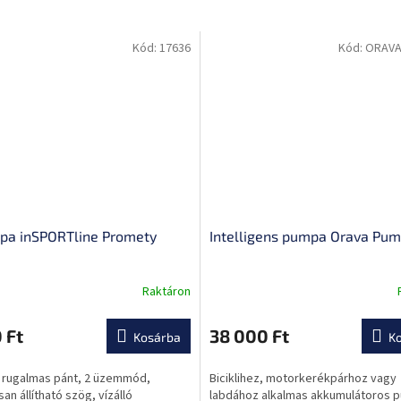
Kód:
17636
Kód:
ORAVA
pa inSPORTline Promety
Intelligens pumpa Orava Pum
Raktáron
A
termék
átlagos
 Ft
38 000 Ft
Kosárba
K
értékelése
5-
ó rugalmas pánt, 2 üzemmód,
Biciklihez, motorkerékpárhoz vagy
ből
san állítható szög, vízálló
labdához alkalmas akkumulátoros 
0,0