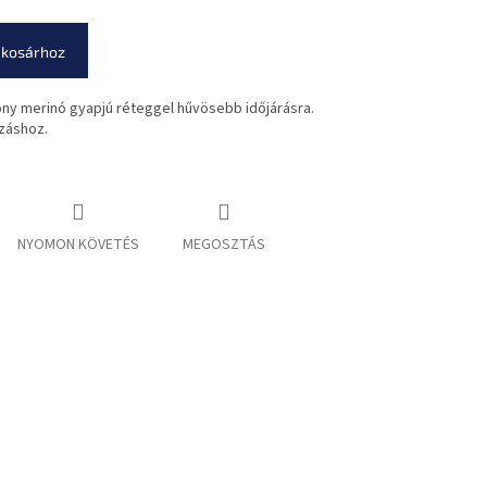
 kosárhoz
ony merinó gyapjú réteggel hűvösebb időjárásra.
ázáshoz.
NYOMON KÖVETÉS
MEGOSZTÁS