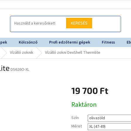
KERESÉS
épek
Kölcsönző
Profi edzőtermi gépek
Fitness
Eb
Vízálló zoknik
Vízálló zokni DexShell Thermlite
ite
DS626O-XL
19 700 Ft
Egységár:
Raktáron
Szín
Méret