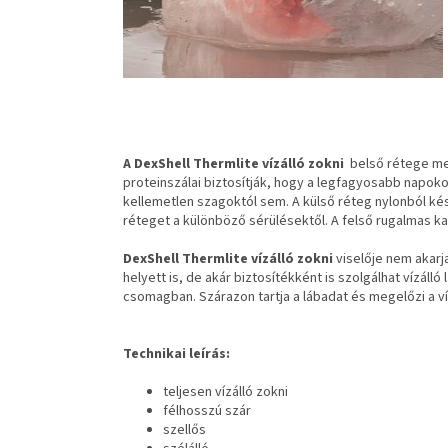
A DexShell Thermlite vízálló zokni
belső rétege mer
proteinszálai biztosítják, hogy a legfagyosabb napokon
kellemetlen szagoktól sem. A külső réteg nylonból készü
réteget a különböző sérülésektől. A felső rugalmas k
DexShell Thermlite vízálló zokni
viselője nem akarj
helyett is, de akár biztosítékként is szolgálhat vízál
csomagban. Szárazon tartja a lábadat és megelőzi a ví
Technikai leírás:
teljesen vízálló zokni
félhosszú szár
szellős