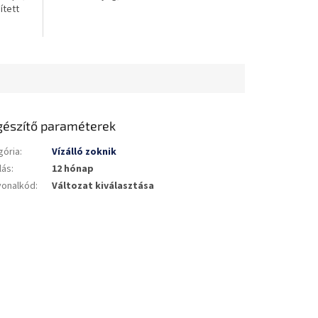
ített
gészítő paraméterek
gória
:
Vízálló zoknik
lás
:
12 hónap
vonalkód
:
Változat kiválasztása