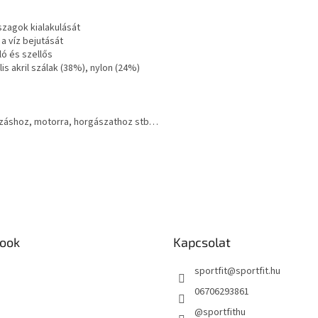
szagok kialakulását
a víz bejutását
ló és szellős
is akril szálak (38%), nylon (24%)
záshoz, motorra, horgászathoz stb…
ook
Kapcsolat
sportfit
@
sportfit.hu
06706293861
@sportfithu