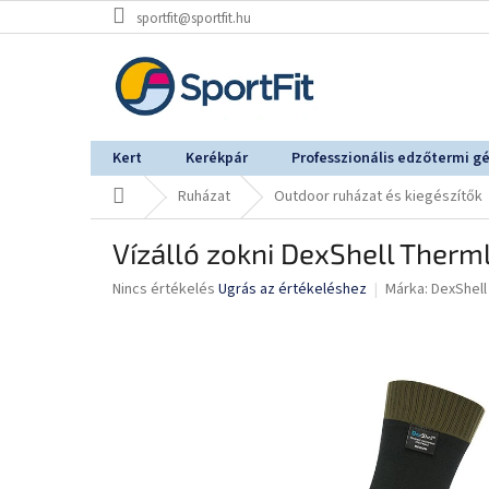
Ugrás
sportfit@sportfit.hu
a
fő
tartalomhoz
Kert
Kerékpár
Professzionális edzőtermi g
Kezdőlap
Ruházat
Outdoor ruházat és kiegészítők
Vízálló zokni DexShell Therml
A
Nincs értékelés
Ugrás az értékeléshez
Márka:
DexShell
termék
átlagos
értékelése
5-
ből
0,0
csillag.