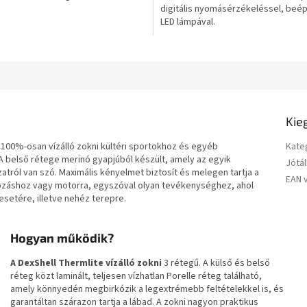
digitális nyomásérzékeléssel, beép
csillag.
LED lámpával.
Kie
 100%-osan vízálló zokni kültéri sportokhoz és egyéb
Kate
 belső rétege merinó gyapjúból készült, amely az egyik
Jótál
tról van szó. Maximális kényelmet biztosít és melegen tartja a
EAN 
rozáshoz vagy motorra, egyszóval olyan tevékenységhez, ahol
esetére, illetve nehéz terepre.
Hogyan működik?
A DexShell Thermlite vízálló zokni
3 rétegű. A külső és belső
réteg közt laminált, teljesen vízhatlan Porelle réteg található,
amely könnyedén megbirkózik a legextrémebb feltételekkel is, és
garantáltan szárazon tartja a lábad. A zokni nagyon praktikus