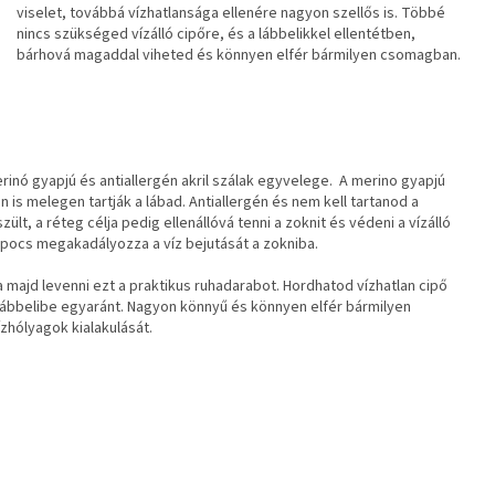
viselet, továbbá vízhatlansága ellenére nagyon szellős is. Többé
nincs szükséged vízálló cipőre, és a lábbelikkel ellentétben,
bárhová magaddal viheted és könnyen elfér bármilyen csomagban.
inó gyapjú és antiallergén akril szálak egyvelege. A merino gyapjú
 is melegen tartják a lábad. Antiallergén és nem kell tartanod a
lt, a réteg célja pedig ellenállóvá tenni a zoknit és védeni a vízálló
apocs megakadályozza a víz bejutását a zokniba.
a majd levenni ezt a praktikus ruhadarabot. Hordhatod vízhatlan cipő
ló lábbelibe egyaránt. Nagyon könnyű és könnyen elfér bármilyen
zhólyagok kialakulását.