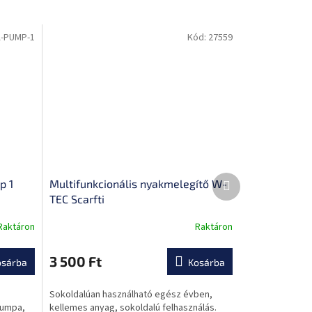
-PUMP-1
Kód:
27559
Következő
p 1
Multifunkcionális nyakmelegítő W-
termék
TEC Scarfti
Raktáron
Raktáron
3 500 Ft
osárba
Kosárba
Sokoldalúan használható egész évben,
pumpa,
kellemes anyag, sokoldalú felhasználás.