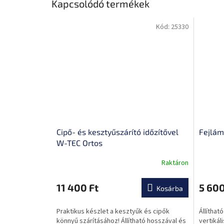
Kapcsolódó termékek
Kód:
25330
Cipő- és kesztyűszárító időzítővel
Fejlám
W-TEC Ortos
Raktáron
A
termék
átlagos
11 400 Ft
5 600
Kosárba
értékelése
5-
Praktikus készlet a kesztyűk és cipők
Állíthat
ből
könnyű szárításához! Állítható hosszával és
vertikáli
0,0