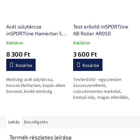
Acél súlytárcsa
Test erősítő inSPORTline
inSPORTline Hamerton 5
AB Roller AR050
kg 30mm
Raktáron
Raktáron
A
A
termék
termék
8 300 Ft
3 600 Ft
átlagos
átlagos
értékelése
értékelése
Kosárba
Kosárba
5-
5-
ből
ből
0,0
0,0
Minőségi acél súlytárcsa,
Testerősítő - egyszerűen
csillag.
csillag.
hosszú élettartam, kopás elleni
összeszerelhető,
bevonat, kiváló minőség.
csúszásmentes markolat,
könnyű súly, magas ellenállás,
az egész test erősítésére
alkalmas.
Leírás
Beszélgetés
Termék részletes leírása