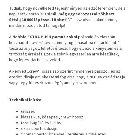
Tudjuk, hogy növelheted teljesítményed az edzőteremben, de a
napi séták során is.
Csinálj még egy sorozattal többet!
Sétálj
10 000 lépéssel többet!
Válassz olyan zoknit, amely
minden mozdulatod támogatja!
A
Nebbia EXTRA PUSH pamut zokni
poliamid és elasztán
hozzáadott keverékével, amely rugalmasabbá és tartósabbá
teszi az anyagot, lehetővé teszi, hogy élvezd a kényelem és a
tartósság érzését. Ezek a zoknik egyszerűen arra készültek,
hogy lépést tartsanak veled.
A kedvelt „crew“ hossz szó szerint mindenhez passzol, és az
eredeti dizájn emlékeztetni fog arra, hogy a NEBBIA család tagja
vagy - egy fitneszközösségé, amely hisz benned.
Technikai leírás:
uniszex
klasszikus, közepes „crew“ hossz
izzadságálló és tartós
extra sportos dizájn
finoman perforált anyagú területek a tökéletes