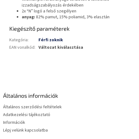
izzadságszabályozás érdekében
2x “N” logó a felső szegélyen
anyag:
82% pamut, 15% poliamid, 3% elasztán
Kiegészítő paraméterek
Kategória
:
Férfi zoknik
EAN vonalkód
:
Változat kiválasztása
L
á
b
l
é
Általános információk
c
Általános szerződési feltételek
Adatkezelési tájékoztató
Információk
Lépj velünk kapcsolatba