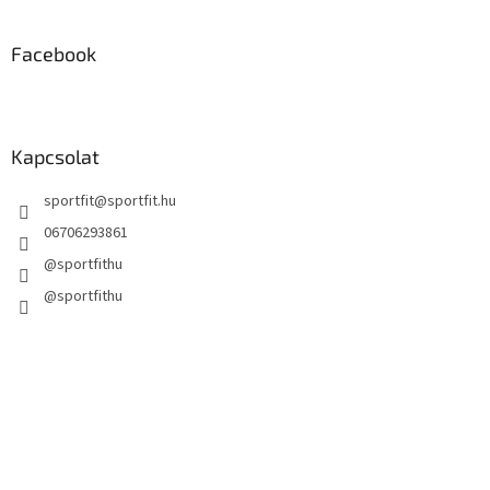
Facebook
Kapcsolat
sportfit
@
sportfit.hu
06706293861
@sportfithu
@sportfithu