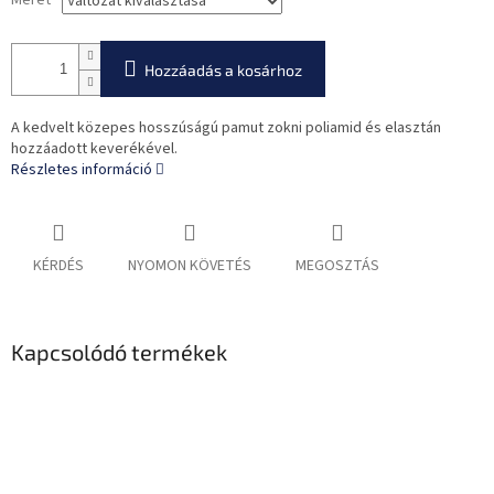
Méret
Hozzáadás a kosárhoz
A kedvelt közepes hosszúságú pamut zokni poliamid és elasztán
hozzáadott keverékével.
Részletes információ
KÉRDÉS
NYOMON KÖVETÉS
MEGOSZTÁS
Kapcsolódó termékek