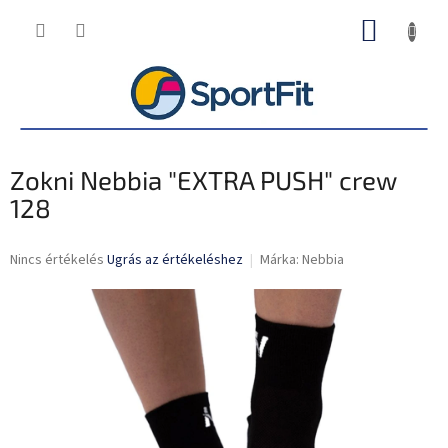
Ugrás
KOSÁR
a
fő
tartalomhoz
Zokni Nebbia "EXTRA PUSH" crew
128
A
Nincs értékelés
Ugrás az értékeléshez
Márka:
Nebbia
termék
átlagos
értékelése
5-
ből
0,0
csillag.