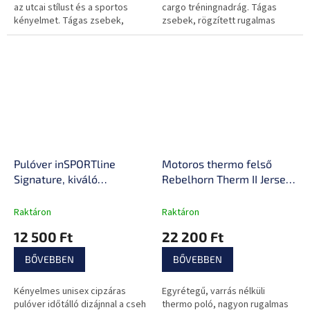
az utcai stílust és a sportos
cargo tréningnadrág. Tágas
kényelmet. Tágas zsebek,
zsebek, rögzített rugalmas
rögzített rugalmas derékpánt
derékpánt és kényelmes anyag
és kényelmes anyag edzéshez
sportoláshoz, városba és
és szabadidős...
szabadidőre.
Pulóver inSPORTline
Motoros thermo felső
Signature, kiváló
Rebelhorn Therm II Jersey,
minőségű cipzárak, 2 hasi
varrásmentes,
zseb, pánt a
ergonomikus,
Raktáron
Raktáron
felakasztáshoz, laza
légáteresztő anyag
12 500 Ft
22 200 Ft
szabás, húzózsinórral
ellátott kapucni
BŐVEBBEN
BŐVEBBEN
Kényelmes unisex cipzáras
Egyrétegű, varrás nélküli
pulóver időtálló dizájnnal a cseh
thermo poló, nagyon rugalmas