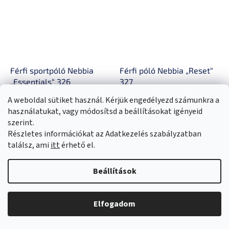
Férfi sportpóló Nebbia
Férfi póló Nebbia „Reset“
„Essentials“ 326
327
A weboldal sütiket használ. Kérjük engedélyezd számunkra a
Raktáron
Raktáron
használatukat, vagy módosítsd a beállításokat igényeid
szerint.
15 200 Ft
15 200 Ft
Részletes információkat az Adatkezelés szabályzatban
BŐVEBBEN
BŐVEBBEN
találsz, ami
itt
érhető el.
Testhezálló sportpóló stílusos
Kényelmes, sokoldalú, slim
Beállítások
Nebbia logóval az ujján, amely
szabású póló a szabadidő
kényelmesen illeszkedik, és
megfelelő stílusban való
semmilyen módon nem
eltöltéséért.
korlátozza a mozgásod.
Elfogadom