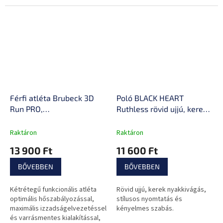
kivitel.
Férfi atléta Brubeck 3D
Poló BLACK HEART
Run PRO,
Ruthless rövid ujjú, kerek
izzadságelvezetés,
nyakkivágás, 100% pamut
hőszigetelés,
Raktáron
Raktáron
minimalizálja a
13 900 Ft
11 600 Ft
szagképződést,
alkalmazkodó anyag
BŐVEBBEN
BŐVEBBEN
Kétrétegű funkcionális atléta
Rövid ujjú, kerek nyakkivágás,
optimális hőszabályozással,
stílusos nyomtatás és
maximális izzadságelvezetéssel
kényelmes szabás.
és varrásmentes kialakítással,