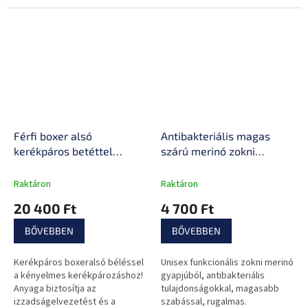
alaprétegként.
Férfi boxer alsó
Antibakteriális magas
kerékpáros betéttel
szárú merinó zokni
Brubeck BX11420,
inSPORTline Meritic Crew
nedvességelvezetés,
AG+, légáteresztő,
Raktáron
Raktáron
szellős és könnyű anyag,
kényelmes anyag,
20 400 Ft
4 700 Ft
jó hőszabályozás
rugalmas, ezüstionokkal
BŐVEBBEN
BŐVEBBEN
Kerékpáros boxeralsó béléssel
Unisex funkcionális zokni merinó
a kényelmes kerékpározáshoz!
gyapjúból, antibakteriális
Anyaga biztosítja az
tulajdonságokkal, magasabb
izzadságelvezetést és a
szabással, rugalmas.