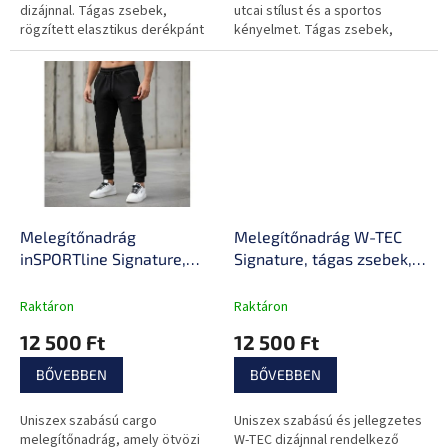
dizájnnal. Tágas zsebek,
utcai stílust és a sportos
rögzített elasztikus derékpánt
kényelmet. Tágas zsebek,
és kényelmes anyag
rögzített elasztikus derékpánt
sportoláshoz, városba és
és kényelmes anyag edzéshez
szabadidőre.
és szabadidőhöz.
Melegítőnadrág
Melegítőnadrág W-TEC
inSPORTline Signature,
Signature, tágas zsebek,
tágas zsebek, cargo
cargo szabás, praktikus
szabás, praktikus zsebek,
zsebek, uniszex kialakítás,
Raktáron
Raktáron
uniszex kialakítás,
rugalmas derékrész
12 500 Ft
12 500 Ft
rugalmas derékrész
BŐVEBBEN
BŐVEBBEN
Uniszex szabású cargo
Uniszex szabású és jellegzetes
melegítőnadrág, amely ötvözi
W-TEC dizájnnal rendelkező