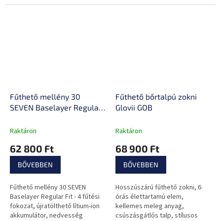
Fűthető mellény 30
Fűthető bőrtalpú zokni
SEVEN Baselayer Regular
Glovii GOB
Fit
Raktáron
Raktáron
62 800 Ft
68 900 Ft
BŐVEBBEN
BŐVEBBEN
Fűthető mellény 30 SEVEN
Hosszúszárú fűthető zokni, 6
Baselayer Regular Fit - 4 fűtési
órás élettartamú elem,
fokozat, újratölthető lítium-ion
kellemes meleg anyag,
akkumulátor, nedvesség
csúszásgátlós talp, stílusos