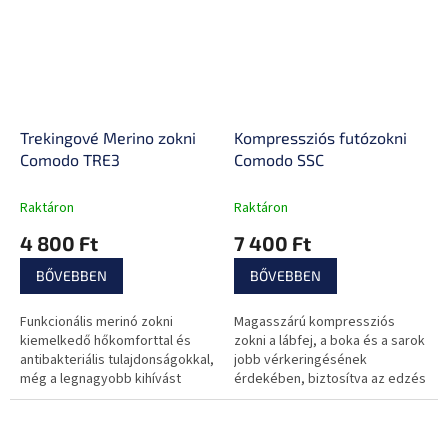
Trekingové Merino zokni
Kompressziós futózokni
Comodo TRE3
Comodo SSC
Raktáron
Raktáron
4 800 Ft
7 400 Ft
BŐVEBBEN
BŐVEBBEN
Funkcionális merinó zokni
Magasszárú kompressziós
kiemelkedő hőkomforttal és
zokni a lábfej, a boka és a sarok
antibakteriális tulajdonságokkal,
jobb vérkeringésének
még a legnagyobb kihívást
érdekében, biztosítva az edzés
jelentő kalandokhoz is.
utáni gyors regenerációt.