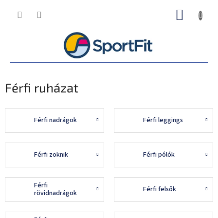
Ugrás
KOSÁR
a
fő
tartalomhoz
Férfi ruházat
Férfi nadrágok
Férfi leggings
Férfi zoknik
Férfi pólók
Férfi
Férfi felsők
rövidnadrágok