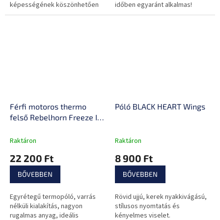
képességének köszönhetően
időben egyaránt alkalmas!
örömmel viselsz majd.
Alkalmas mezítlábas cipőhöz.
Férfi motoros thermo
Póló BLACK HEART Wings
felső Rebelhorn Freeze II
Jersey, kompressziós
zónák, légáteresztő
Raktáron
Raktáron
anyag, varrásmentes
22 200 Ft
8 900 Ft
technológia
BŐVEBBEN
BŐVEBBEN
Egyrétegű termopóló, varrás
Rövid ujjú, kerek nyakkivágású,
nélküli kialakítás, nagyon
stílusos nyomtatás és
rugalmas anyag, ideális
kényelmes viselet.