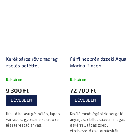
alkalmas fizikailag megterhelő
edzéshez.
Kerékpáros rövidnadrág
Férfi neoprén dzseki Aqua
zselés betéttel
Marina Rincon
inSPORTline Sangelo
Raktáron
Raktáron
9 300 Ft
72 700 Ft
BŐVEBBEN
BŐVEBBEN
Hűsítő hatású gél bélés, lapos
Kiváló minőségű vízlepergető
varrások, gyorsan száradó és
anyag, szélálló, kapucni magas
légáteresztő anyag.
gallérral, tágas zseb,
vízelvezető csatornácskák.