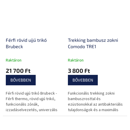
Férfi rövid ujjú trikó
Trekking bambusz zokni
Brubeck
Comodo TRE1
Raktáron
Raktáron
21 700 Ft
3 800 Ft
BŐVEBBEN
BŐVEBBEN
Férfi rövid ujjú trikó Brubeck -
Funkcionális trekking zokni
Férfi thermo, rövid ujjú trikó,
bambuszrosttal és
funkcionális zónák,
ezüstionokkal az antibakteriális
izzadáselvezetés, univerzális
tulajdonságok és a maximális
használat, rugalmas anyag,
hőkomfort érdekében.
varrásmentes technológia.