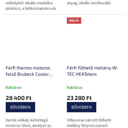
műhelyből. Ideális munkába
anyag, ideális testhezálló.
járáshoz, a hétköznapokra és
szabadidő eltöltésére.
Tökéletesen illeszkedik,
Akció
melegen tart...
Férfi thermo motoros
Férfi fűthető mellény W-
felső Brubeck Cooler
TEC HEATstem
LS1654M, kétrétegű
kialakítás, varrásmentes
Raktáron
Raktáron
kialakítás, kiváló
28 400 Ft
23 280 Ft
nedvességelvezetés
BŐVEBBEN
BŐVEBBEN
Varrás nélküli, kétrétegű
Stílusosan varrott fűthető
motoros felső, amelyet az
mellény fényvisszaverő