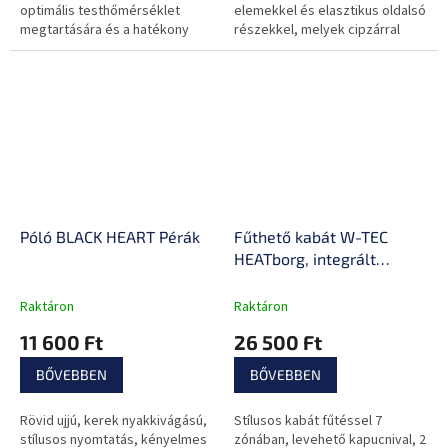
optimális testhőmérséklet
elemekkel és elasztikus oldalsó
megtartására és a hatékony
részekkel, melyek cipzárral
izzadságelvezetésre terveztek.
bővíthetők.
Póló BLACK HEART Pérák
Fűthető kabát W-TEC
HEATborg, integrált
fűtéssel, karbonszálas
fűtés, 7 zóna, 3
Raktáron
Raktáron
fokozatban állitható, súly
11 600 Ft
26 500 Ft
985g
BŐVEBBEN
BŐVEBBEN
Rövid ujjú, kerek nyakkivágású,
Stílusos kabát fűtéssel 7
stílusos nyomtatás, kényelmes
zónában, levehető kapucnival, 2