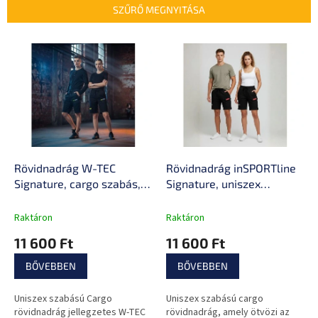
e
SZŰRŐ MEGNYITÁSA
k
r
T
e
e
n
r
d
m
e
é
z
k
é
e
s
k
e
l
Rövidnadrág W-TEC
Rövidnadrág inSPORTline
i
Signature, cargo szabás,
Signature, uniszex
s
praktikus zsebek, uniszex
kialakítás, tágas zsebek,
t
kialakítás, rugalmas
rugalmas derékrész,
Raktáron
Raktáron
á
derékrész, kényelmes
kényelmes anyag
11 600 Ft
11 600 Ft
j
anyag
a
BŐVEBBEN
BŐVEBBEN
Uniszex szabású Cargo
Uniszex szabású cargo
rövidnadrág jellegzetes W-TEC
rövidnadrág, amely ötvözi az