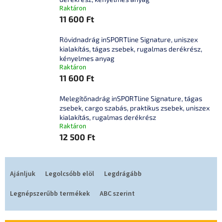
Raktáron
11 600 Ft
Rövidnadrág inSPORTline Signature, uniszex
kialakítás, tágas zsebek, rugalmas derékrész,
kényelmes anyag
Raktáron
11 600 Ft
Melegítőnadrág inSPORTline Signature, tágas
zsebek, cargo szabás, praktikus zsebek, uniszex
kialakítás, rugalmas derékrész
Raktáron
12 500 Ft
T
e
Ajánljuk
Legolcsóbb elöl
Legdrágább
r
m
Legnépszerűbb termékek
ABC szerint
é
k