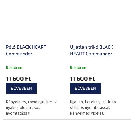
Póló BLACK HEART
Ujjatlan trikó BLACK
Commander
HEART Commander
Raktáron
Raktáron
11 600 Ft
11 600 Ft
BŐVEBBEN
BŐVEBBEN
Kényelmes, rövid ujjú, kerek
Ujjatlan, kerek nyakú trikó
nyakú póló stílusos
stílusos nyomtatással.
nyomtatással.
Kényelmes viselet.