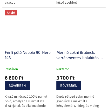
viselet.
külső zsebbel.
Akció
Férfi póló Nebbia 90' Hero
Merinó zokni Brubeck,
143
varrásmentes kialakítás,
légáteresztő felsőrész,
antibakteriális
Raktáron
Raktáron
tulajdonságok
6 600 Ft
3 700 Ft
BŐVEBBEN
BŐVEBBEN
Kiváló minőségű 100% pamut
Dupla rétegű zokni merinó
póló, amelyet a minimalista
gyapjúval a maximális
dizájnjának és alkalmazkodó
kényelemért, hideg és meleg