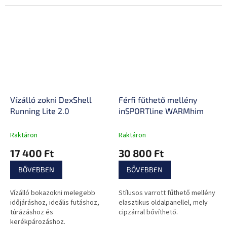
Vízálló zokni DexShell
Férfi fűthető mellény
Running Lite 2.0
inSPORTline WARMhim
Raktáron
Raktáron
17 400 Ft
30 800 Ft
BŐVEBBEN
BŐVEBBEN
Vízálló bokazokni melegebb
Stílusos varrott fűthető mellény
időjáráshoz, ideális futáshoz,
elasztikus oldalpanellel, mely
túrázáshoz és
cipzárral bővíthető.
kerékpározáshoz.