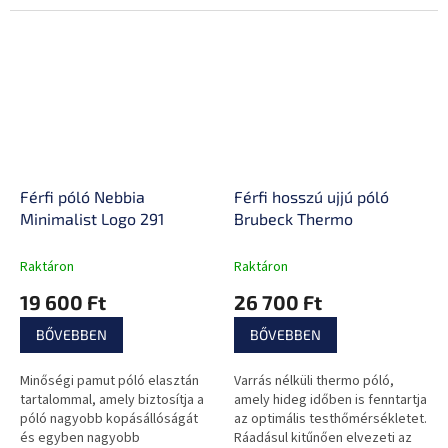
Férfi póló Nebbia
Férfi hosszú ujjú póló
Minimalist Logo 291
Brubeck Thermo
Raktáron
Raktáron
19 600 Ft
26 700 Ft
BŐVEBBEN
BŐVEBBEN
Minőségi pamut póló elasztán
Varrás nélküli thermo póló,
tartalommal, amely biztosítja a
amely hideg időben is fenntartja
póló nagyobb kopásállóságát
az optimális testhőmérsékletet.
és egyben nagyobb
Ráadásul kitűnően elvezeti az