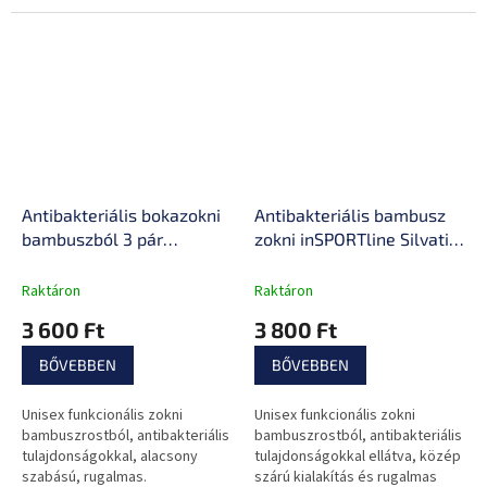
Antibakteriális bokazokni
Antibakteriális bambusz
bambuszból 3 pár
zokni inSPORTline Silvatic
inSPORTline Silvatic Ankle
Mid AG+ 3 pár, unisex,
AG+, unisex, kényelmes,
középhosszú, rugalmas,
Raktáron
Raktáron
rugalmas, antibakteriális
antibakteriális,
3 600 Ft
3 800 Ft
környezetbarát
BŐVEBBEN
BŐVEBBEN
Unisex funkcionális zokni
Unisex funkcionális zokni
bambuszrostból, antibakteriális
bambuszrostból, antibakteriális
tulajdonságokkal, alacsony
tulajdonságokkal ellátva, közép
szabású, rugalmas.
szárú kialakítás és rugalmas