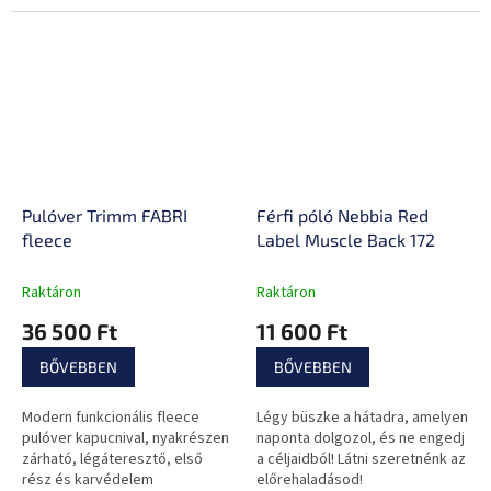
rugalmasságát.
izzadtságot, és alkalmazkodik
minden mozdulathoz.
Pulóver Trimm FABRI
Férfi póló Nebbia Red
fleece
Label Muscle Back 172
Raktáron
Raktáron
36 500 Ft
11 600 Ft
BŐVEBBEN
BŐVEBBEN
Modern funkcionális fleece
Légy büszke a hátadra, amelyen
pulóver kapucnival, nyakrészen
naponta dolgozol, és ne engedj
zárható, légáteresztő, első
a céljaidból! Látni szeretnénk az
rész és karvédelem
előrehaladásod!