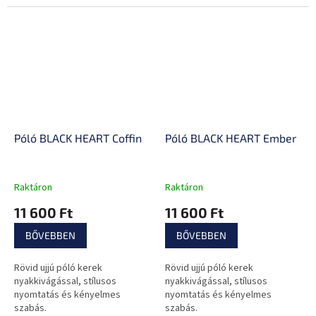
Póló BLACK HEART Coffin
Póló BLACK HEART Ember
Raktáron
Raktáron
11 600 Ft
11 600 Ft
BŐVEBBEN
BŐVEBBEN
Rövid ujjú póló kerek
Rövid ujjú póló kerek
nyakkivágással, stílusos
nyakkivágással, stílusos
nyomtatás és kényelmes
nyomtatás és kényelmes
szabás.
szabás.