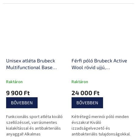
Unisex atléta Brubeck
Férfi póló Brubeck Active
Multifunctional Base
Wool rövid ujjú,
Layer 3D, fokozott
antiallergén,
szellőzés, antibakteriális
antibakteriális, kétrétegű,
Raktáron
Raktáron
és antiallergén, uniszex
varrás nélküli
9 900 Ft
24 000 Ft
szabás
BŐVEBBEN
BŐVEBBEN
Funkcionális sport atléta kiváló
Kétrétegű merinói póló minden
szellőzéssel, varrásmentes
évszakra! Kiváló
kialakítással és antibakteriális
izzadságelvezető és
anyaggal! Alkalmas
antibakteriális tulajdonságokkal.