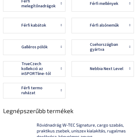
Férfi
Férfi mellények
melegítőnadrágok
Férfi kabátok
Férfi alsóneműk
Csehországban
Galléros pólók
gyártva
TrueCzech
kollekció az
Nebbia Next Level
inSPORTline-tól
Férfi termo
ruházat
Legnépszerűbb termékek
Rövidnadrág W-TEC Signature, cargo szabás,
praktikus zsebek, uniszex kialakítás, rugalmas
derékrész, kényelmes anyag