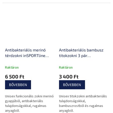
hőszabályozást, ráadásul
minden mozdulathoz
alkalmazkodik.
Antibakteriális merinó
Antibakteriális bambusz
térdzokni inSPORTline
titokzokni 3 pár
Meritic Ski AG+,
inSPORTline Silvatic
ezüstionokkal,
Noshow AG+, kényelmes,
Raktáron
Raktáron
légáteresztő, kényelmes
rugalmas, antibakteriális,
6 500 Ft
3 400 Ft
anyag, rugalmas
hőszabályozás
BŐVEBBEN
BŐVEBBEN
Unisex funkcionális zokni merinó
Unisex titokzokni antibakteriális
gyapjúból, antibakteriális
tulajdonságokkal,
tulajdonságokkal, rugalmas
bambuszrostból és rugalmas
anyagból.
anyagból.