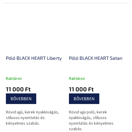
Póló BLACK HEART Liberty
Póló BLACK HEART Satan
Raktáron
Raktáron
11 000 Ft
11 000 Ft
BŐVEBBEN
BŐVEBBEN
Rövid ujjú, kerek nyakkivágás,
Rövid ujjú poló, kerek
stílusos nyomtatás és
nyakkivágás, stílusos
kényelmes szabás.
nyomtatás és kényelmes
szabás.