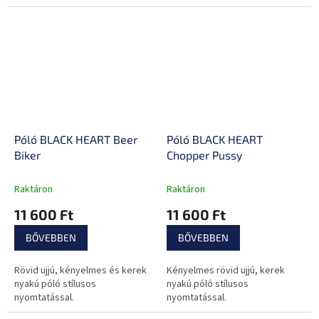
elvezető hálós anyag, 2 oldalsó
minta
zseb
Póló BLACK HEART Beer
Póló BLACK HEART
Biker
Chopper Pussy
Raktáron
Raktáron
11 600 Ft
11 600 Ft
BŐVEBBEN
BŐVEBBEN
Rövid ujjú, kényelmes és kerek
Kényelmes rövid ujjú, kerek
nyakú póló stílusos
nyakú póló stílusos
nyomtatással.
nyomtatással.