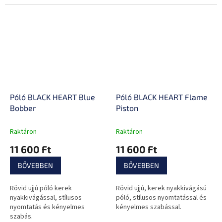
kellemesen fogod magad
érezni akár az edzőteremben,
akár egy partin!
Póló BLACK HEART Blue
Póló BLACK HEART Flame
Bobber
Piston
Raktáron
Raktáron
11 600 Ft
11 600 Ft
BŐVEBBEN
BŐVEBBEN
Rövid ujjú póló kerek
Rövid ujjú, kerek nyakkivágású
nyakkivágással, stílusos
póló, stílusos nyomtatással és
nyomtatás és kényelmes
kényelmes szabással.
szabás.