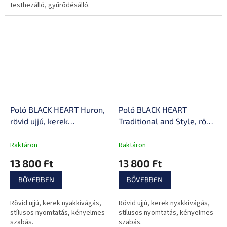
testhezálló, gyűrődésálló.
Poló BLACK HEART Huron,
Poló BLACK HEART
rövid ujjú, kerek
Traditional and Style, rövid
nyakkivágás, kiváló
ujjú, kerek nyakkivágás,
minőségű nyomtatás
kiváló minőségű
Raktáron
Raktáron
nyomtatás
13 800 Ft
13 800 Ft
BŐVEBBEN
BŐVEBBEN
Rövid ujjú, kerek nyakkivágás,
Rövid ujjú, kerek nyakkivágás,
stílusos nyomtatás, kényelmes
stílusos nyomtatás, kényelmes
szabás.
szabás.