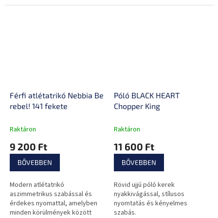
Férfi atlétatrikó Nebbia Be
Póló BLACK HEART
rebel! 141 fekete
Chopper King
Raktáron
Raktáron
9 200 Ft
11 600 Ft
BŐVEBBEN
BŐVEBBEN
Modern atlétatrikó
Rövid ujjú póló kerek
aszimmetrikus szabással és
nyakkivágással, stílusos
érdekes nyomattal, amelyben
nyomtatás és kényelmes
minden körülmények között
szabás.