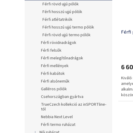
Férfi rövid ujjú pólók
Férfi hosszú ujjú pólók
Férfi atlétatrikók
Férfi hosszú ujjú termo pólók
Férfi
Férfi rövid ujjú termo pólók
Férfi rövidnadrágok
Férfi felsők
Férfi melegítőnadrágok
Férfi mellények
6 60
Férfi kabátok
Kiváló
Férfi alsóneműk
amelye
Galléros pólók
alkal
köszön
Csehországban gyártva
TrueCzech kollekció az inSPORTline-
tól
Nebbia Next Level
Férfi termo ruházat
Női ruházat