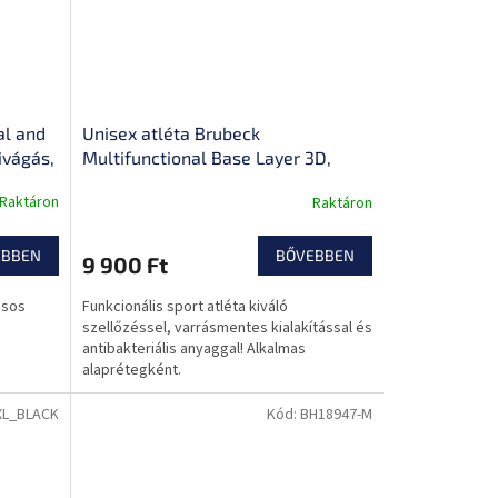
al and
Unisex atléta Brubeck
kivágás,
Multifunctional Base Layer 3D,
fokozott szellőzés, antibakteriális
Raktáron
Raktáron
és antiallergén, uniszex szabás
EBBEN
BŐVEBBEN
9 900 Ft
usos
Funkcionális sport atléta kiváló
szellőzéssel, varrásmentes kialakítással és
antibakteriális anyaggal! Alkalmas
alaprétegként.
XL_BLACK
Kód:
BH18947-M