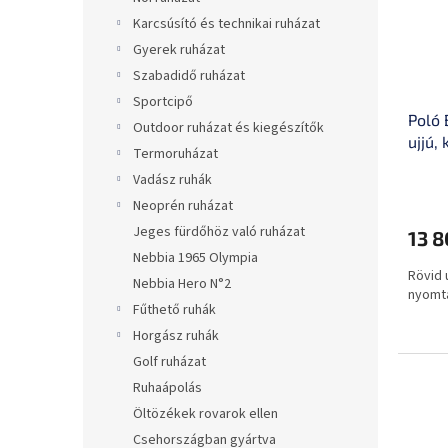
Karcsúsító és technikai ruházat
Gyerek ruházat
Szabadidő ruházat
Sportcipő
Poló 
Outdoor ruházat és kiegészítők
ujjú,
Termoruházat
minő
Vadász ruhák
Neoprén ruházat
Jeges fürdőhöz való ruházat
13 8
Nebbia 1965 Olympia
Rövid 
Nebbia Hero N°2
nyomta
Fűthető ruhák
Horgász ruhák
Golf ruházat
Ruhaápolás
Öltözékek rovarok ellen
Csehországban gyártva