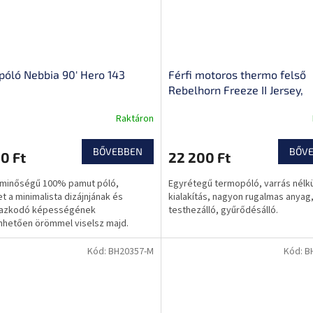
 póló Nebbia 90' Hero 143
Férfi motoros thermo felső
Rebelhorn Freeze II Jersey,
kompressziós zónák, légáte
Raktáron
anyag, varrásmentes techno
BŐVEBBEN
BŐV
0 Ft
22 200 Ft
 minőségű 100% pamut póló,
Egyrétegű termopóló, varrás nélkü
t a minimalista dizájnjának és
kialakítás, nagyon rugalmas anyag,
mazkodó képességének
testhezálló, gyűrődésálló.
hetően örömmel viselsz majd.
Kód:
BH20357-M
Kód:
B