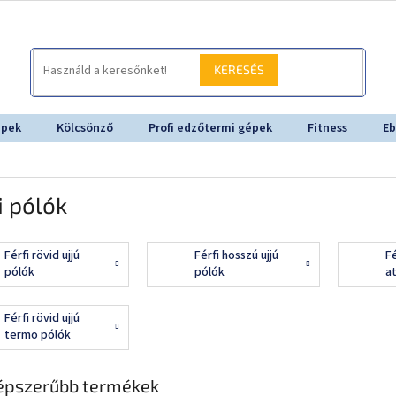
KERESÉS
épek
Kölcsönző
Profi edzőtermi gépek
Fitness
Eb
i pólók
Férfi rövid ujjú
Férfi hosszú ujjú
Fé
pólók
pólók
a
Férfi rövid ujjú
termo pólók
épszerűbb termékek