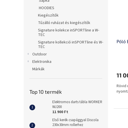
Sapka
HOODIES
Kiegészítők
Tűzálló ruházat és kiegészítők
Signature kolekce inSPORTline a W-
TEC
Póló 
Signature kollekció inSPORTline és W-
TEC
Outdoor
Elektronika
Márkák
11 0
Rövid 
Top 10 termék
nyomta
Elektromos darts tábla WORKER
WJ200
11 900 Ft
Első kerék csapággyal Discola
230x30mm rollerhez