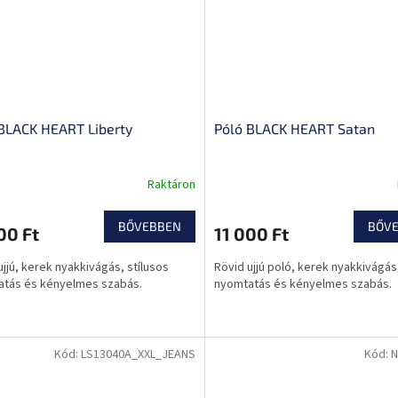
BLACK HEART Liberty
Póló BLACK HEART Satan
Raktáron
BŐVEBBEN
BŐV
00 Ft
11 000 Ft
ujjú, kerek nyakkivágás, stílusos
Rövid ujjú poló, kerek nyakkivágás,
tás és kényelmes szabás.
nyomtatás és kényelmes szabás.
Kód:
LS13040A_XXL_JEANS
Kód:
N