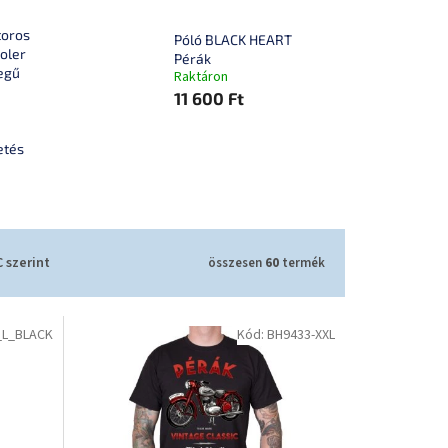
toros
Póló BLACK HEART
oler
Pérák
egű
Raktáron
11 600 Ft
etés
 szerint
összesen
60
termék
_L_BLACK
Kód:
BH9433-XXL