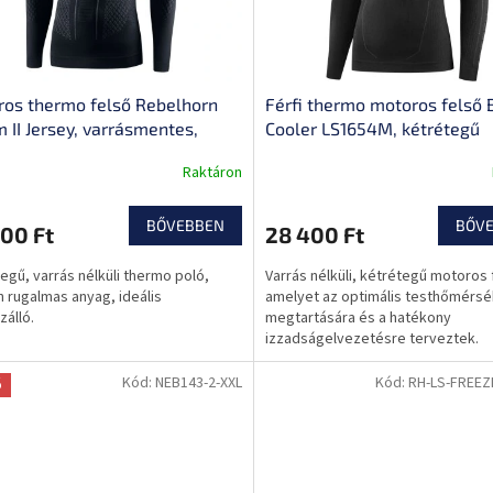
os thermo felső Rebelhorn
Férfi thermo motoros felső 
 II Jersey, varrásmentes,
Cooler LS1654M, kétrétegű
omikus, légáteresztő anyag
kialakítás, varrásmentes kia
Raktáron
kiváló nedvességelvezetés
BŐVEBBEN
BŐV
00 Ft
28 400 Ft
egű, varrás nélküli thermo poló,
Varrás nélküli, kétrétegű motoros 
 rugalmas anyag, ideális
amelyet az optimális testhőmérsé
zálló.
megtartására és a hatékony
izzadságelvezetésre terveztek.
Kód:
NEB143-2-XXL
Kód:
RH-LS-FREEZ
ó