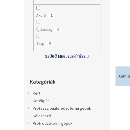
l
Akció
2
Újdonság
0
Tipp
0
SZŰRŐ MEGJELENÍTÉSE
T
e
Kategóriák
Ajánlj
Kategóriák
átugrása
r
m
Kert
T
é
e
k
Kerékpár
r
e
Professzionális edzőtermi gépek
m
k
Kölcsönző
é
r
Profi edzőtermi gépek
k
e