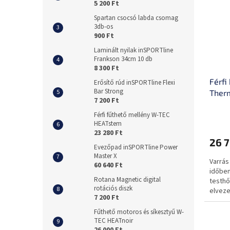
5 200 Ft
Spartan csocsó labda csomag
3db-os
900 Ft
Laminált nyilak inSPORTline
Frankson 34cm 10 db
8 300 Ft
Férfi
Erősítő rúd inSPORTline Flexi
Bar Strong
Ther
7 200 Ft
Férfi fűthető mellény W-TEC
HEATstem
23 280 Ft
26 7
Evezőpad inSPORTline Power
Master X
Varrás
60 640 Ft
időben
Rotana Magnetic digital
testhő
rotációs diszk
elveze
7 200 Ft
minde
Fűthető motoros és síkesztyű W-
TEC HEATnoir