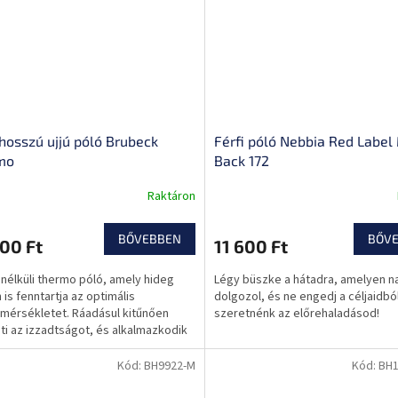
 hosszú ujjú póló Brubeck
Férfi póló Nebbia Red Label
mo
Back 172
Raktáron
BŐVEBBEN
BŐV
00 Ft
11 600 Ft
 nélküli thermo póló, amely hideg
Légy büszke a hátadra, amelyen n
 is fenntartja az optimális
dolgozol, és ne engedj a céljaidból
mérsékletet. Ráadásul kitűnően
szeretnénk az előrehaladásod!
ti az izzadtságot, és alkalmazkodik
n mozdulathoz.
Kód:
BH9922-M
Kód:
BH1