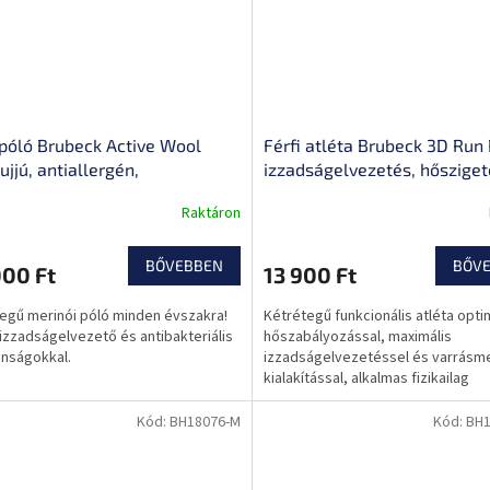
 póló Brubeck Active Wool
Férfi atléta Brubeck 3D Run
 ujjú, antiallergén,
izzadságelvezetés, hősziget
akteriális, kétrétegű, varrás
minimalizálja a szagképződé
Raktáron
li
alkalmazkodó anyag
BŐVEBBEN
BŐV
000 Ft
13 900 Ft
egű merinói póló minden évszakra!
Kétrétegű funkcionális atléta opti
 izzadságelvezető és antibakteriális
hőszabályozással, maximális
onságokkal.
izzadságelvezetéssel és varrásm
kialakítással, alkalmas fizikailag
megterhelő edzéshez.
Kód:
BH18076-M
Kód:
BH1