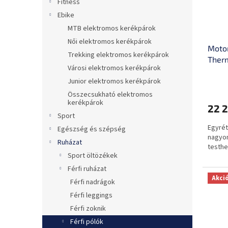
Fitness
e
n
Ebike
k
d
l
e
MTB elektromos kerékpárok
i
z
Női elektromos kerékpárok
Motor
s
é
Trekking elektromos kerékpárok
Therm
t
s
Városi elektromos kerékpárok
ergon
á
e
Junior elektromos kerékpárok
j
a
Összecsukható elektromos
kerékpárok
22 2
Sport
Egyrét
Egészség és szépség
nagyon
Ruházat
testhe
Sport öltözékek
Férfi ruházat
Akci
Férfi nadrágok
Férfi leggings
Férfi zoknik
Férfi pólók