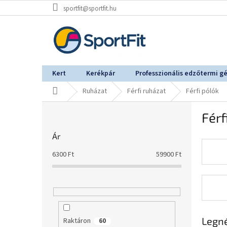
Ugrás
sportfit@sportfit.hu
a
fő
tartalomhoz
Kert
Kerékpár
Professzionális edzőtermi g
Kezdőlap
Ruházat
Férfi ruházat
Férfi pólók
O
Férf
l
d
Ár
a
l
6300
Ft
59900
Ft
s
ó
p
a
n
e
Legn
Raktáron
60