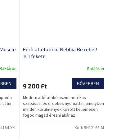
 Muscle
Férfi atlétatrikó Nebbia Be rebel!
141 fekete
Raktáron
Raktáron
EBBEN
BŐVEBBEN
9 200 Ft
aponta
Modern atlétatrikó aszimmetrikus
! Látni
szabással és érdekes nyomattal, amelyben
minden körülmények között kellemesen
fogod magad érezni akár az
edzőteremben, akár egy partin!
4184-XXL
Kód:
BH12168-M