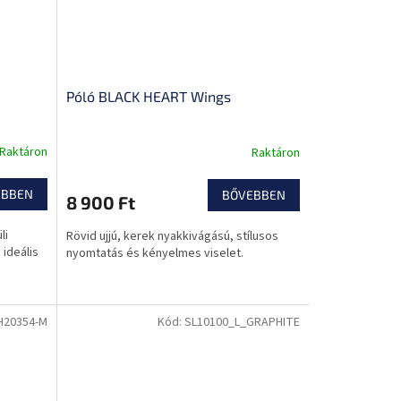
Póló BLACK HEART Wings
resztő
Raktáron
Raktáron
lógia
EBBEN
BŐVEBBEN
8 900 Ft
li
Rövid ujjú, kerek nyakkivágású, stílusos
 ideális
nyomtatás és kényelmes viselet.
H20354-M
Kód:
SL10100_L_GRAPHITE