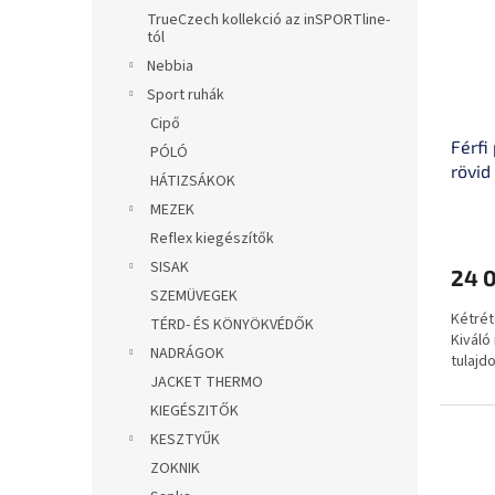
TrueCzech kollekció az inSPORTline-
tól
Nebbia
Sport ruhák
Cipő
Férfi
PÓLÓ
rövid
HÁTIZSÁKOK
antib
MEZEK
nélkü
Reflex kiegészítők
SISAK
24 
SZEMÜVEGEK
Kétrét
TÉRD- ÉS KÖNYÖKVÉDŐK
Kiváló
NADRÁGOK
tulajd
JACKET THERMO
KIEGÉSZITŐK
KESZTYŰK
ZOKNIK