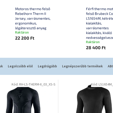
Motoros thermo felső
Férfi thermo mo
Rebelhorn Therm II
felső Brubeck Co
Jersey, varrásmentes,
LS1654M, kétrét
ergonomikus,
kialakítás,
légáteresztő anyag
varrásmentes
Raktáron
kialakítás, kiváló
22 200 Ft
nedvességelvez
Raktáron
28 400 Ft
uk
Legolcsóbb elöl
Legdrágább
Legnépszerűbb termékek
ABC
Kód:
RH-LS-THERM-II_03_XS-S
Kód:
LS1654M