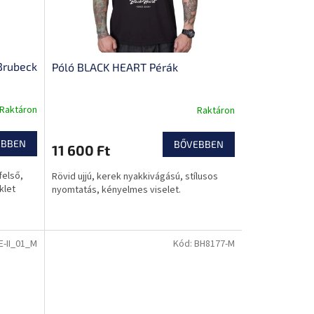
Brubeck
Póló BLACK HEART Pérák
lakítás,
Raktáron
Raktáron
EBBEN
BŐVEBBEN
11 600 Ft
felső,
Rövid ujjú, kerek nyakkivágású, stílusos
klet
nyomtatás, kényelmes viselet.
E-II_01_M
Kód:
BH8177-M