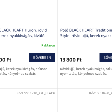
BLACK HEART Huron, rövid
Poló BLACK HEART Tradition
 kerek nyakkivágás, kiváló
Style, rövid ujjú, kerek nyak
ségű nyomtatás
kiváló minőségű nyomtatás
Raktáron
BŐVEBBEN
BŐV
00 Ft
13 800 Ft
ujjú, kerek nyakkivágás, stílusos
Rövid ujjú, kerek nyakkivágás, stíl
tás, kényelmes szabás.
nyomtatás, kényelmes szabás.
Kód:
SS11710_XXL_BLACK
Kód:
SL10450_