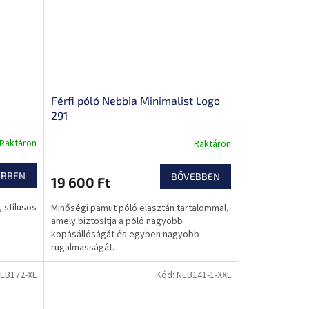
Férfi póló Nebbia Minimalist Logo
291
Raktáron
Raktáron
EBBEN
BŐVEBBEN
19 600 Ft
 stílusos
Minőségi pamut póló elasztán tartalommal,
amely biztosítja a póló nagyobb
kopásállóságát és egyben nagyobb
rugalmasságát.
EB172-XL
Kód:
NEB141-1-XXL