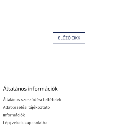
ELŐZŐ CIKK
L
á
b
l
é
Általános információk
c
Általános szerződési feltételek
Adatkezelési tájékoztató
Információk
Lépj velünk kapcsolatba