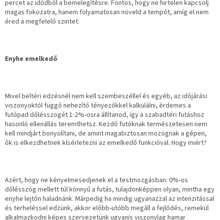
percet az idődből a bemelegítésre. Fontos, hogy ne hirtelen kapcsolj
magas fokozatra, hanem folyamatosan növeld a tempót, amíg el nem
éred a megfelelő szintet.
Enyhe emelkedő
Mivel beltéri edzésnél nem kell szembeszéllel és egyéb, az időjárási
viszonyoktól függő nehezítő tényezőkkel kalkulálni, érdemes a
futópad dőlésszögét 1-2%-osra állítanod, így a szabadtéri futáshoz
hasonló ellenállás teremthetsz. Kezdő futóknak természetesen nem
kell mindjárt bonyolítani, de amint magabiztosan mozognak a gépen,
ők is elkezdhetnek kísérletezni az emelkedő funkcióval. Hogy miért?
Azért, hogy ne kényelmesedjenek el a testmozgásban: 0%-os
dőlésszög mellett túl könnyű a futás, tulajdonképpen olyan, mintha egy
enyhe lejtőn haladnánk. Márpedig ha mindig ugyanazzal az intenzitással
és terheléssel edzünk, akkor előbb-utóbb megáll a fejlődés, remekül
alkalmazkodni képes szervezetünk ugyanis viszonylag hamar