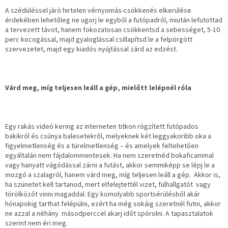
A szédüléssel járó hirtelen vérnyomás-csökkenés elkerülése
érdekében lehetőleg ne ugorj le egyből a futópadról, miután lefutottad
a tervezett távot, hanem fokozatosan csökkentsd a sebességet, 5-10
perc kocogással, majd gyaloglással csillapítsd le a felpörgött
szervezetet, majd egy kiadós nyújtással zárd az edzést.
Várd meg, míg teljesen leáll a gép, mielőtt lelépnél róla
Egy rakás videó kering az interneten titkon rögzített futópados
bakikról és csúnya balesetekről, melyeknek két leggyakoribb oka a
figyelmetlenség és a türelmetlenség – és amelyek feltehetően
egyáltalán nem fájdalommentesek. Ha nem szeretnéd bokaficammal
vagy hanyatt vágódással zárni a futást, akkor semmiképp se lépj le a
mozgó a szalagról, hanem várd meg, míg teljesen leáll a gép. Akkor is,
ha szünetet kell tartanod, mert elfelejtettél vizet, fülhallgatót vagy
törölközőt vinni magaddal. Egy komolyabb sportsérülésből akár
hónapokig tarthat felépülni, ezért ha még sokáig szeretnél futni, akkor
ne azzal a néhány másodperccel akarj időt spórolni. A tapasztalatok
szerint nem éri meg.