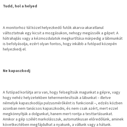
Tudd, hol a helyed
A monitorhoz túl közel helyezkedő futók akarva-akaratlanul
változtatnak egy kicsit a mozgásukon, nehogy megüssék a gépet. A
hátrahajlás vagy a kézmozdulatok megkurtítása márpedig a lábmunkát
is befolyásolja, ezért olyan fontos, hogy inkább a futópad közepén
helyezkedj el.
Ne kapaszkodj
A futópad korlátja arra van, hogy felsegítsük magunkat a gépre, vagy
hogy nehéz helyzetekben tehermentesítsük a lábunkat – illetve
némelyik kapaszkodója pulzusmérőként is funkcionál –, edzés közben
azonban nem tanácsos kapaszkodni, és nem csak azért, mert ezzel
megkönnyítjük a dolgunkat, hanem mert rontja a testtartásunkat.
Amikor a gép szélét markolásszuk, automatikusan előredőlünk, aminek
következtében megfájdulhat a nyakunk, a vállunk vagy a hátunk.