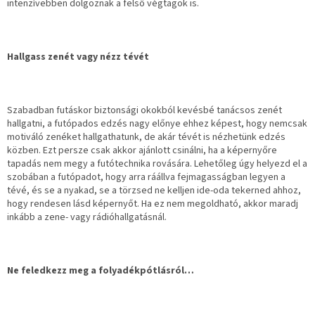
intenzívebben dolgoznak a felső végtagok is.
Hallgass zenét vagy nézz tévét
Szabadban futáskor biztonsági okokból kevésbé tanácsos zenét
hallgatni, a futópados edzés nagy előnye ehhez képest, hogy nemcsak
motiváló zenéket hallgathatunk, de akár tévét is nézhetünk edzés
közben. Ezt persze csak akkor ajánlott csinálni, ha a képernyőre
tapadás nem megy a futótechnika rovására. Lehetőleg úgy helyezd el a
szobában a futópadot, hogy arra ráállva fejmagasságban legyen a
tévé, és se a nyakad, se a törzsed ne kelljen ide-oda tekerned ahhoz,
hogy rendesen lásd képernyőt. Ha ez nem megoldható, akkor maradj
inkább a zene- vagy rádióhallgatásnál.
Ne feledkezz meg a folyadékpótlásról…