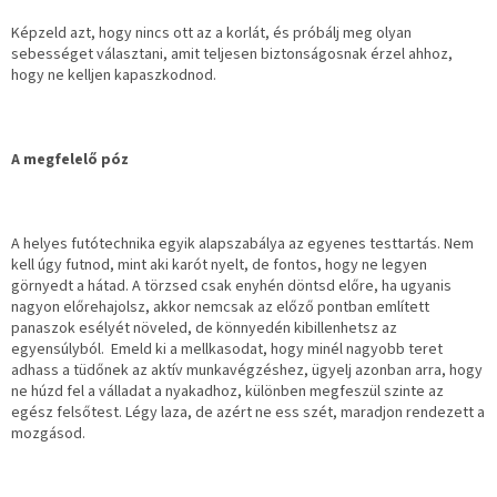
Képzeld azt, hogy nincs ott az a korlát, és próbálj meg olyan
sebességet választani, amit teljesen biztonságosnak érzel ahhoz,
hogy ne kelljen kapaszkodnod.
A megfelelő póz
A helyes futótechnika egyik alapszabálya az egyenes testtartás. Nem
kell úgy futnod, mint aki karót nyelt, de fontos, hogy ne legyen
görnyedt a hátad. A törzsed csak enyhén döntsd előre, ha ugyanis
nagyon előrehajolsz, akkor nemcsak az előző pontban említett
panaszok esélyét növeled, de könnyedén kibillenhetsz az
egyensúlyból. Emeld ki a mellkasodat, hogy minél nagyobb teret
adhass a tüdőnek az aktív munkavégzéshez, ügyelj azonban arra, hogy
ne húzd fel a válladat a nyakadhoz, különben megfeszül szinte az
egész felsőtest. Légy laza, de azért ne ess szét, maradjon rendezett a
mozgásod.