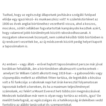
Tudtad, hogy az egészségi állapotunk javítására szolgáló futópad
elődje egy igazi kínzó- és munkaeszköz volt? A születéstörténet az
1800-as évek angliai börtöneihez vezethető vissza, ahol a koszos,
mocskos, sötét cellákban fogvatartottak kampányolni kezdtek azért,
hogy valamivel jobb körülmények között raboskodhassanak. A
mozgalom sikeresnek bizonyult, nem sokkal később több börtönben is
új rendszert vezettek be, az új módszerek között pedig helyet kapott
a taposómalom is.
Az emberi – vagy állati – erővel hajtott taposómalmot persze már jóval
korábban feltalálták, ám a börtönökben alkalmazott szerkezetnek –
amelyet Sir William Cubitt alkotott meg 1818-ban – a gabonaőrlés vagy
vízpumpálás mellett az elítéltek fitten tartása, de leginkább a kínzása
volt a fő funkciója: a raboknak napi hat órán keresztül folyamatosan
taposniuk kellett a kereken, és ha a maximum teljesítménnyel
számolunk, ez felért a Mount Everest heti többszöri megmászásával.
Mindezek tudatában már nem is olyan nagy tortúra az edzés, igaz? De
mielőtt belefognál, az egészséges és a hatékonyság érdekében vedd
fontolóra az alábbi tanácsokat és szempontokat.