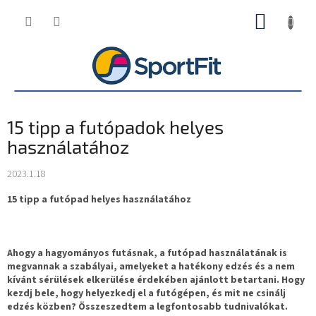
Ugrás
KOSÁR
a
fő
tartalomhoz
15 tipp a futópadok helyes
használatához
2023.1.18
15 tipp a futópad helyes használatához
Ahogy a hagyományos futásnak, a futópad használatának is
megvannak a szabályai, amelyeket a hatékony edzés és a nem
kívánt sérülések elkerülése érdekében ajánlott betartani. Hogy
kezdj bele, hogy helyezkedj el a futógépen, és mit ne csinálj
edzés közben? Összeszedtem a legfontosabb tudnivalókat.