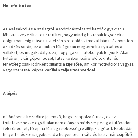
Ne lefelé nézz
Az esésektől és a szalagról lesodródástól tartó kezdők gyakran a
lábukra szegezik a tekintetüket, hogy mindig biztosak legyenek a
dolgukban, míg mások a kijelzőn szereplő számokat bámulják nonstop
az edzés során, ez azonban túlságosan megterheli a nyakat és a
vállakat, és megakadályozza, hogy igazán hatékonyak legyünk. Akár
kültéren, akár gépen edzel, futás közben előrefelé tekints, és
lehetőleg csak időnként pillants a kijelzőre, amikor motivációra vágysz
vagy szeretnél képbe kerülni a teljesítményeddel.
A lépés
Különösen a kezdőkre jellemző, hogy trappolva futnak, ez az
ízületekre nézve egyáltalán nem előnyös módszer pedig a futópadon
felerősödhet, főleg ha túl nagy sebességre állítjuk a gépet. Kapkodás
helyett először is gyakorold a helyes technikát, és ha az már csípőből