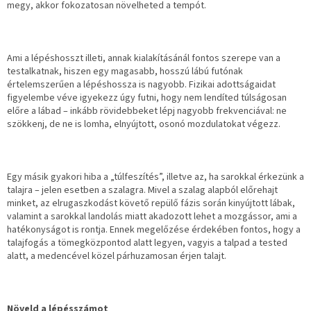
megy, akkor fokozatosan növelheted a tempót.
Ami a lépéshosszt illeti, annak kialakításánál fontos szerepe van a
testalkatnak, hiszen egy magasabb, hosszú lábú futónak
értelemszerűen a lépéshossza is nagyobb. Fizikai adottságaidat
figyelembe véve igyekezz úgy futni, hogy nem lendíted túlságosan
előre a lábad – inkább rövidebbeket lépj nagyobb frekvenciával: ne
szökkenj, de ne is lomha, elnyújtott, osonó mozdulatokat végezz.
Egy másik gyakori hiba a „túlfeszítés”, illetve az, ha sarokkal érkezünk a
talajra – jelen esetben a szalagra. Mivel a szalag alapból előrehajt
minket, az elrugaszkodást követő repülő fázis során kinyújtott lábak,
valamint a sarokkal landolás miatt akadozott lehet a mozgássor, ami a
hatékonyságot is rontja. Ennek megelőzése érdekében
fontos, hogy a
talajfogás a tömegközpontod alatt legyen, vagyis a talpad a tested
alatt, a medencével közel párhuzamosan érjen talajt.
Növeld a lépésszámot