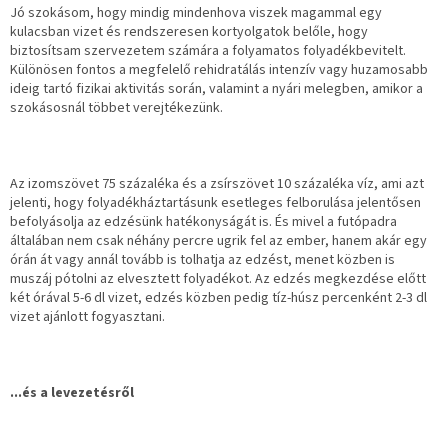
Jó szokásom, hogy mindig mindenhova viszek magammal egy
kulacsban vizet és rendszeresen kortyolgatok belőle, hogy
biztosítsam szervezetem számára a folyamatos folyadékbevitelt.
Különösen fontos a megfelelő rehidratálás intenzív vagy huzamosabb
ideig tartó fizikai aktivitás során, valamint a nyári melegben, amikor a
szokásosnál többet verejtékezünk.
Az izomszövet 75 százaléka és a zsírszövet 10 százaléka víz, ami azt
jelenti, hogy folyadékháztartásunk esetleges felborulása jelentősen
befolyásolja az edzésünk hatékonyságát is. És mivel a futópadra
általában nem csak néhány percre ugrik fel az ember, hanem akár egy
órán át vagy annál tovább is tolhatja az edzést, menet közben is
muszáj pótolni az elvesztett folyadékot. Az edzés megkezdése előtt
két órával 5-6 dl vizet, edzés közben pedig tíz-húsz percenként 2-3 dl
vizet ajánlott fogyasztani.
...és a levezetésről