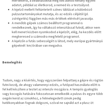
mértékéről, a beállításoknál meg kell adnod néhány egyéni
adatot, például az életkorod, a nemed és a testsúlyod.
A kijelző mellett feltüntetett színes táblázat a különböző
pulzustartományokat mutatja, és az edzés céljától (pl.
zsírégetés) függően más-más értékek elérését javasolja.
A menőbb gépek számos beállított programmal is
rendelkeznek, így ha váltakozó intenzitással futnál, akkor nem
kell menet közben nyomkodod a kijelzőt, elég, ha kezdés előtt
megkeresed a számodra megfelelő programot.
A kijelzőn a futás sebességét is látod, mely európai gyártmányú
gépeknél km/órában van megadva.
Bemelegítés
Tudom, nagy a kísértés, hogy egyszerűen felpattanj a gépre és rögtön
futni kezdj, de ahogy valamennyi edzés, a futópad használata előtt is
fel kell készíteni a testet az intenzív mozgásra. A tempós gyaloglás
vagy kocogás hatására fokozatosan emelkedik a pulzus és egyre több
oxigén kerül az izmokhoz, a felmelegedett izmok pedig
hatékonyabban fognak dolgozni, szóval ne sajnáld azt a plusz öt