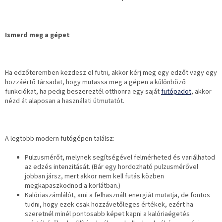
Ismerd meg a gépet
Ha edzőteremben kezdesz el futni, akkor kérj meg egy edzőt vagy egy
hozzáértő társadat, hogy mutassa meg a gépen a különböző
funkciókat, ha pedig beszereztél otthonra egy saját
futópadot
, akkor
nézd át alaposan a használati útmutatót.
A legtöbb modern futógépen találsz:
Pulzusmérőt, melynek segítségével felmérheted és variálhatod
az edzés intenzitását. (Bár egy hordozható pulzusmérővel
jobban jársz, mert akkor nem kell futás közben
megkapaszkodnod a korlátban.)
Kalóriaszámlálót, ami a felhasznált energiát mutatja, de fontos
tudni, hogy ezek csak hozzávetőleges értékek, ezért ha
szeretnél minél pontosabb képet kapni a kalóriaégetés