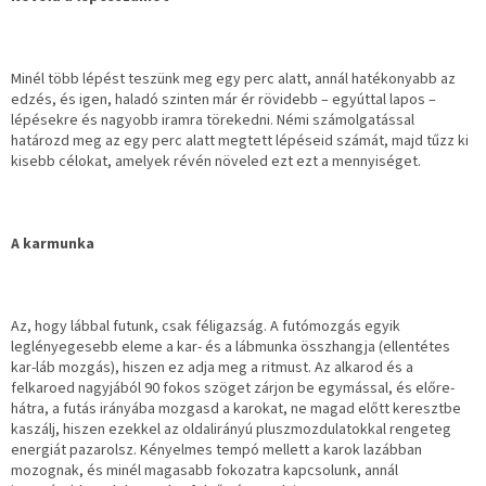
Minél több lépést teszünk meg egy perc alatt, annál hatékonyabb az
edzés, és igen, haladó szinten már ér rövidebb – egyúttal lapos –
lépésekre és nagyobb iramra törekedni. Némi számolgatással
határozd meg az egy perc alatt megtett lépéseid számát, majd tűzz ki
kisebb célokat, amelyek révén növeled ezt ezt a mennyiséget.
A karmunka
Az, hogy lábbal futunk, csak féligazság. A futómozgás egyik
leglényegesebb eleme a kar- és a lábmunka összhangja (ellentétes
kar-láb mozgás), hiszen ez adja meg a ritmust. Az alkarod és a
felkaroed nagyjából 90 fokos szöget zárjon be egymással, és előre-
hátra, a futás irányába mozgasd a karokat, ne magad előtt keresztbe
kaszálj, hiszen ezekkel az oldalirányú pluszmozdulatokkal rengeteg
energiát pazarolsz. Kényelmes tempó mellett a karok lazábban
mozognak, és minél magasabb fokozatra kapcsolunk, annál