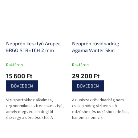
Neoprén kesztyű Aropec
Neoprén rövidnadrág
ERGO STRETCH 2 mm
Agama Winter Skin
Raktáron
Raktáron
15 600 Ft
29 200 Ft
BŐVEBBEN
BŐVEBBEN
Vízi sportokhoz alkalmas,
Az uniszex rövidnadrág nem
ergonomikus sztreccskesztyű,
csak a hideg vízben való
amely megvéd a hidegtől
edzéshez és úszáshoz ideális,
és/vagy a sérülésektől. A
hanem a nem vízi
csúszásgátló tenyérrész
tevékenységekhez is, mivel
kiválóan alkalmas lapát vagy
segít felgyorsítani a zsírégetést
egyéb...
a problémás...