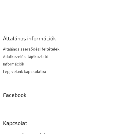
i
s
L
t
á
a
b
i
l
r
é
á
Általános információk
c
n
y
Általános szerződési feltételek
í
Adatkezelési tájékoztató
t
Információk
á
s
Lépj velünk kapcsolatba
e
l
e
m
Facebook
e
i
Kapcsolat