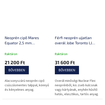
Neoprén cipő Mares
Férfi neoprén ujjatlan
Equator 2,5 mm
overál Jobe Toronto LJ
alacsonyszárú
Blue
Raktáron
Raktáron
21 200 Ft
31 600 Ft
BŐVEBBEN
BŐVEBBEN
Alacsonyszárú neoprén cipő
Overál minőségi Nuclear Flex
csúszásmentes talppal, könnyű
neoprénből, kis zseb kulcsnak
és kényelmes anyag.
vagy kártyának, enyhén hűsítő
hatás, elasztikus, tartós anyag.