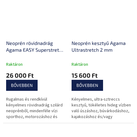
Neoprén rövidnadrág
Neoprén kesztyű Agama
Agama EASY Superstretch
Ultrastretch 2 mm
2 mm
Raktáron
Raktáron
26 000 Ft
15 600 Ft
BŐVEBBEN
BŐVEBBEN
Rugalmas és rendkívül
Kényelmes, ultra-sztreccs
kényelmes rövidnadrág szilárd
kesztyű, tökéletes hideg vízben
neoprénből, mindenféle vízi
való úszáshoz, búvárkodáshoz,
sporthoz, motorozáshoz és
kajakozáshoz és/vagy
edzéshez alkalmas
evezéshez.