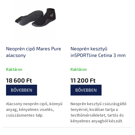
Neoprén cipő Mares Pure
Neoprén kesztyű
alacsony
inSPORTline Cetina 3 mm
Raktáron
Raktáron
18 600 Ft
11 200 Ft
BŐVEBBEN
BŐVEBBEN
Alacsony neoprén cipő, könnyű
Neoprén kesztyű csúszásgátló
anyag, kényelmes viselés,
tenyérrel, kiválóan tartja a
csúszásmentes talp.
testhőmérsékletet, tartós és
kényelmes anyagból készült.