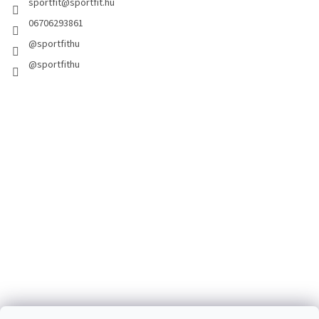
sportfit
@
sportfit.hu
06706293861
@sportfithu
@sportfithu