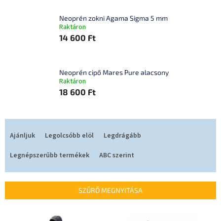
Neoprén zokni Agama Sigma 5 mm
Raktáron
14 600 Ft
Neoprén cipő Mares Pure alacsony
Raktáron
18 600 Ft
T
e
Ajánljuk
Legolcsóbb elöl
Legdrágább
r
m
Legnépszerűbb termékek
ABC szerint
é
k
e
SZŰRŐ MEGNYITÁSA
k
r
T