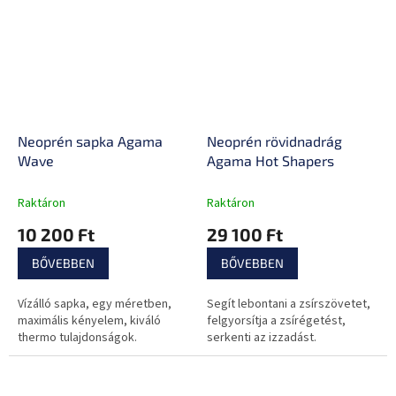
Neoprén sapka Agama
Neoprén rövidnadrág
Wave
Agama Hot Shapers
Raktáron
Raktáron
10 200 Ft
29 100 Ft
BŐVEBBEN
BŐVEBBEN
Vízálló sapka, egy méretben,
Segít lebontani a zsírszövetet,
maximális kényelem, kiváló
felgyorsítja a zsírégetést,
thermo tulajdonságok.
serkenti az izzadást.