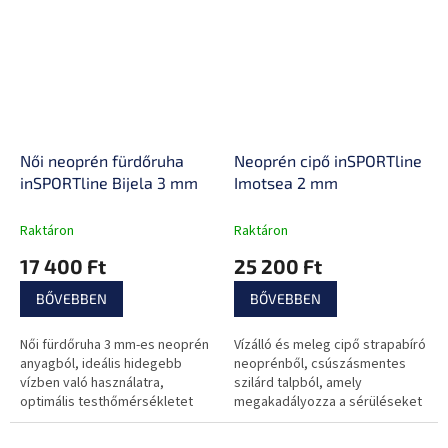
testhőmérsékletet.
Női neoprén fürdőruha
Neoprén cipő inSPORTline
inSPORTline Bijela 3 mm
Imotsea 2 mm
Raktáron
Raktáron
17 400 Ft
25 200 Ft
BŐVEBBEN
BŐVEBBEN
Női fürdőruha 3 mm-es neoprén
Vízálló és meleg cipő strapabíró
anyagból, ideális hidegebb
neoprénből, csúszásmentes
vízben való használatra,
szilárd talpból, amely
optimális testhőmérsékletet
megakadályozza a sérüléseket
tartva.
éles tárgyakra való rálépéskor.