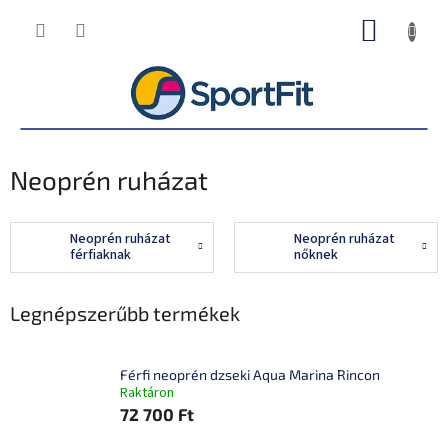
Ugrás
KOSÁR
a
fő
tartalomhoz
Neoprén ruházat
Neoprén ruházat
Neoprén ruházat
férfiaknak
nőknek
Legnépszerűbb termékek
Férfi neoprén dzseki Aqua Marina Rincon
Raktáron
72 700 Ft