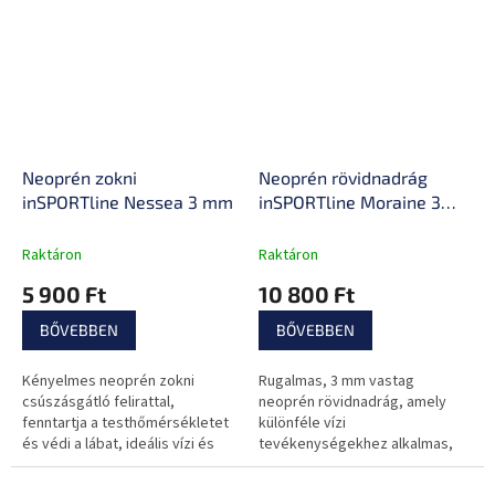
Neoprén zokni
Neoprén rövidnadrág
inSPORTline Nessea 3 mm
inSPORTline Moraine 3
mm
Raktáron
Raktáron
5 900 Ft
10 800 Ft
BŐVEBBEN
BŐVEBBEN
Kényelmes neoprén zokni
Rugalmas, 3 mm vastag
csúszásgátló felirattal,
neoprén rövidnadrág, amely
fenntartja a testhőmérsékletet
különféle vízi
és védi a lábat, ideális vízi és
tevékenységekhez alkalmas,
strandolási tevékenységekhez.
védi a testet a hidegtől és
fenntartja az optimális