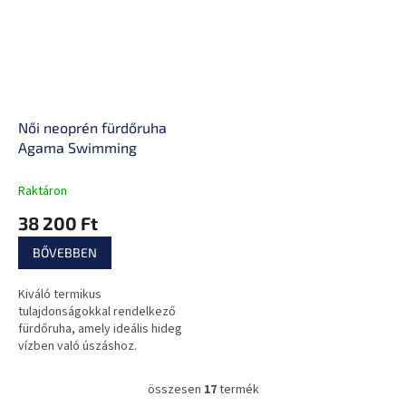
Női neoprén fürdőruha
Agama Swimming
Raktáron
38 200 Ft
BŐVEBBEN
Kiváló termikus
tulajdonságokkal rendelkező
fürdőruha, amely ideális hideg
vízben való úszáshoz.
összesen
17
termék
L