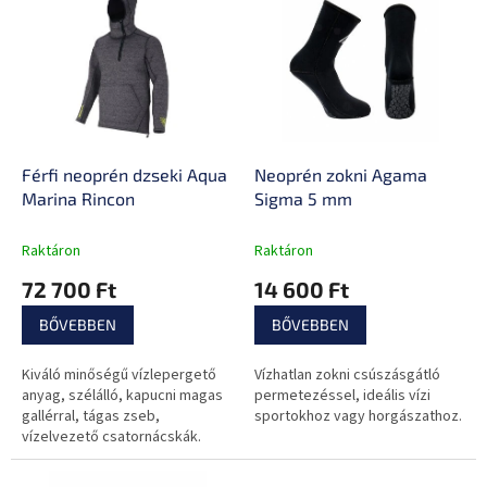
e
e
n
r
d
m
e
é
z
k
é
e
s
k
e
l
Férfi neoprén dzseki Aqua
Neoprén zokni Agama
i
Marina Rincon
Sigma 5 mm
s
t
Raktáron
Raktáron
á
72 700 Ft
14 600 Ft
j
a
BŐVEBBEN
BŐVEBBEN
Kiváló minőségű vízlepergető
Vízhatlan zokni csúszásgátló
anyag, szélálló, kapucni magas
permetezéssel, ideális vízi
gallérral, tágas zseb,
sportokhoz vagy horgászathoz.
vízelvezető csatornácskák.