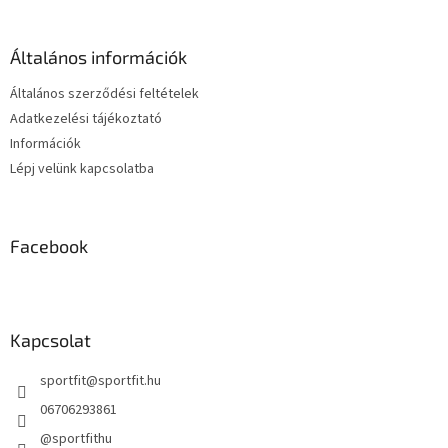
b
i
l
r
é
á
Általános információk
c
n
y
Általános szerződési feltételek
í
Adatkezelési tájékoztató
t
Információk
á
s
Lépj velünk kapcsolatba
e
l
e
m
Facebook
e
i
Kapcsolat
sportfit
@
sportfit.hu
06706293861
@sportfithu