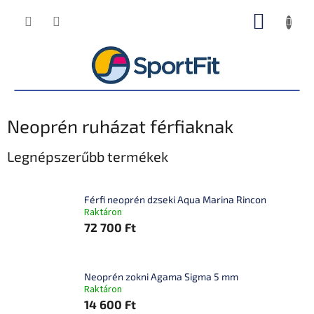
Ugrás
KOSÁR
a
fő
tartalomhoz
Neoprén ruházat férfiaknak
Legnépszerűbb termékek
Férfi neoprén dzseki Aqua Marina Rincon
Raktáron
72 700 Ft
Neoprén zokni Agama Sigma 5 mm
Raktáron
14 600 Ft