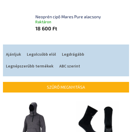
Neoprén cipő Mares Pure alacsony
Raktáron
18 600 Ft
T
e
Ajánljuk
Legolcsóbb elöl
Legdrágább
r
m
Legnépszerűbb termékek
ABC szerint
é
k
e
SZŰRŐ MEGNYITÁSA
k
r
T
e
e
n
r
d
m
e
é
z