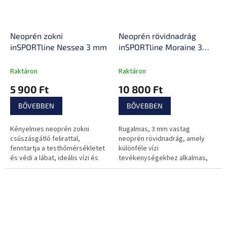
Neoprén zokni
Neoprén rövidnadrág
inSPORTline Nessea 3 mm
inSPORTline Moraine 3
mm
Raktáron
Raktáron
5 900 Ft
10 800 Ft
BŐVEBBEN
BŐVEBBEN
Kényelmes neoprén zokni
Rugalmas, 3 mm vastag
csúszásgátló felirattal,
neoprén rövidnadrág, amely
fenntartja a testhőmérsékletet
különféle vízi
és védi a lábat, ideális vízi és
tevékenységekhez alkalmas,
strandolási tevékenységekhez.
védi a testet a hidegtől és
fenntartja az optimális
testhőmérsékletet.