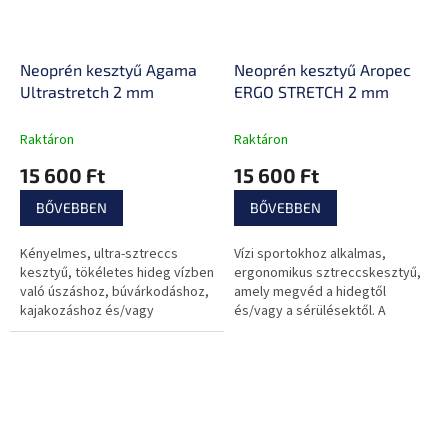
Neoprén kesztyű Agama
Neoprén kesztyű Aropec
Ultrastretch 2 mm
ERGO STRETCH 2 mm
Raktáron
Raktáron
15 600 Ft
15 600 Ft
BŐVEBBEN
BŐVEBBEN
Kényelmes, ultra-sztreccs
Vízi sportokhoz alkalmas,
kesztyű, tökéletes hideg vízben
ergonomikus sztreccskesztyű,
való úszáshoz, búvárkodáshoz,
amely megvéd a hidegtől
kajakozáshoz és/vagy
és/vagy a sérülésektől. A
evezéshez.
csúszásgátló tenyérrész
kiválóan alkalmas lapát vagy
egyéb...