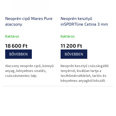
Neoprén cipő Mares Pure
Neoprén kesztyű
alacsony
inSPORTline Cetina 3 mm
Raktáron
Raktáron
18 600 Ft
11 200 Ft
BŐVEBBEN
BŐVEBBEN
Alacsony neoprén cipő, könnyű
Neoprén kesztyű csúszásgátló
anyag, kényelmes viselés,
tenyérrel, kiválóan tartja a
csúszásmentes talp.
testhőmérsékletet, tartós és
kényelmes anyagból készült.