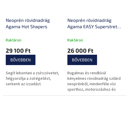
Neoprén rövidnadrág
Neoprén rövidnadrág
Agama Hot Shapers
Agama EASY Superstretch
2 mm
Raktáron
Raktáron
29 100 Ft
26 000 Ft
BŐVEBBEN
BŐVEBBEN
Segít lebontani a zsírszövetet,
Rugalmas és rendkívül
felgyorsítja a zsírégetést,
kényelmes rövidnadrág szilárd
serkenti az izzadást.
neoprénből, mindenféle vízi
sporthoz, motorozáshoz és
edzéshez alkalmas