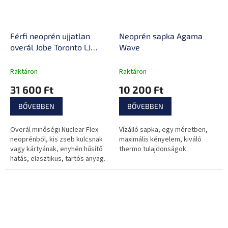
Férfi neoprén ujjatlan
Neoprén sapka Agama
overál Jobe Toronto LJ
Wave
Blue
Raktáron
Raktáron
31 600 Ft
10 200 Ft
BŐVEBBEN
BŐVEBBEN
Overál minőségi Nuclear Flex
Vízálló sapka, egy méretben,
neoprénből, kis zseb kulcsnak
maximális kényelem, kiváló
vagy kártyának, enyhén hűsítő
thermo tulajdonságok.
hatás, elasztikus, tartós anyag.