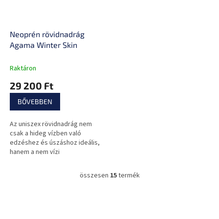
Neoprén rövidnadrág
Agama Winter Skin
Raktáron
29 200 Ft
BŐVEBBEN
Az uniszex rövidnadrág nem
csak a hideg vízben való
edzéshez és úszáshoz ideális,
hanem a nem vízi
tevékenységekhez is, mivel
segít felgyorsítani a zsírégetést
összesen
15
termék
L
a problémás...
i
s
L
t
á
a