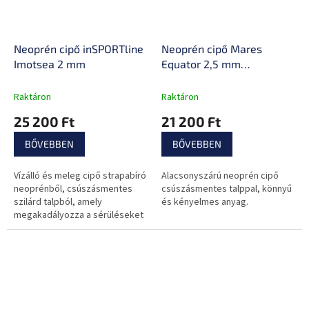
Neoprén cipő inSPORTline
Neoprén cipő Mares
Imotsea 2 mm
Equator 2,5 mm
alacsonyszárú
Raktáron
Raktáron
25 200 Ft
21 200 Ft
BŐVEBBEN
BŐVEBBEN
Vízálló és meleg cipő strapabíró
Alacsonyszárú neoprén cipő
neoprénből, csúszásmentes
csúszásmentes talppal, könnyű
szilárd talpból, amely
és kényelmes anyag.
megakadályozza a sérüléseket
éles tárgyakra való rálépéskor.