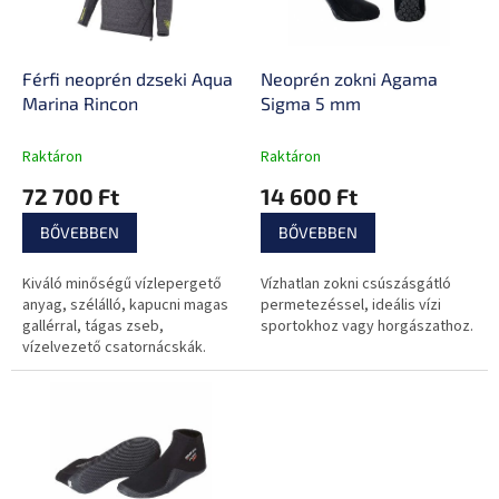
k
é
e
s
k
e
l
Férfi neoprén dzseki Aqua
Neoprén zokni Agama
i
Marina Rincon
Sigma 5 mm
s
t
Raktáron
Raktáron
á
72 700 Ft
14 600 Ft
j
a
BŐVEBBEN
BŐVEBBEN
Kiváló minőségű vízlepergető
Vízhatlan zokni csúszásgátló
anyag, szélálló, kapucni magas
permetezéssel, ideális vízi
gallérral, tágas zseb,
sportokhoz vagy horgászathoz.
vízelvezető csatornácskák.