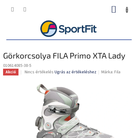
Ugrás
KOSÁR
a
fő
tartalomhoz
Görkorcsolya FILA Primo XTA Lady
010614085-38-5
A
Nincs értékelés
Ugrás az értékeléshez
Márka:
Fila
Akció
termék
átlagos
értékelése
5-
ből
0,0
csillag.