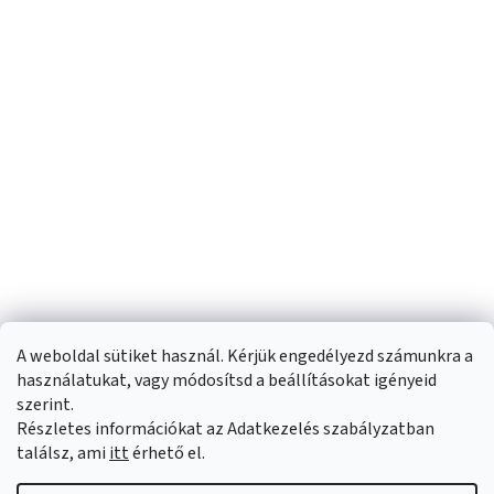
A weboldal sütiket használ. Kérjük engedélyezd számunkra a
használatukat, vagy módosítsd a beállításokat igényeid
szerint.
Részletes információkat az Adatkezelés szabályzatban
Shoptet készítette
találsz, ami
itt
érhető el.