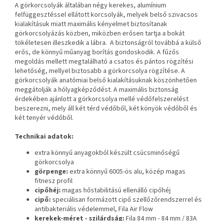
A görkorcsolyák általában négy kerekes, alumínium
felfüggesztéssel ellátott korcsolyák, melyek belső szivacsos
kialakításuk miatt maximális kényelmet biztosítanak
görkorcsolyázás közben, miközben erősen tartja a bokát
tökéletesen illeszkedik a lábra. A biztonságról továbbá a külső
erős, de könnyű műanyag borítás gondoskodik. A fűzős
megoldás mellett megtalálható a csatos és pántos rögzítési
lehetőség, mellyel biztosabb a görkorcsolya rögzítése. A
görkorcsolyák anatómiai belső kialakításuknak köszönhetően
meggátolják a hólyagképződést. A maximális biztonság
érdekében ajánlott a görkorcsolya mellé védőfelszerelést
beszerezni, mely áll két térd védőből, két könyök védőből és
két tenyér védőből.
Technikai adatok:
extra könnyű anyagokból készült csúcsminőségű
görkorcsolya
görpenge:
extra könnyű 6005-ös alu, közép magas
fitnesz profil
cipőhéj:
magas hőstabilitású ellenálló cipőhéj
cipő:
speciálisan formázott cipő szellőzőrendszerrel és
antibakteriális védelemmel, Fila Air Flow
kerekek-méret - szilárdság:
Fila 84 mm - 84 mm / 83A