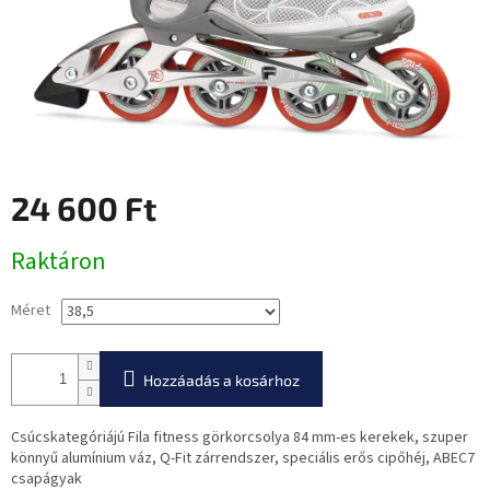
24 600 Ft
Egységár:
Raktáron
Méret
Hozzáadás a kosárhoz
Csúcskategóriájú Fila fitness görkorcsolya 84 mm-es kerekek, szuper
könnyű alumínium váz, Q-Fit zárrendszer, speciális erős cipőhéj, ABEC7
csapágyak