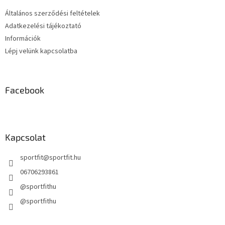
c
Általános szerződési feltételek
Adatkezelési tájékoztató
Információk
Lépj velünk kapcsolatba
Facebook
Kapcsolat
sportfit
@
sportfit.hu
06706293861
@sportfithu
@sportfithu