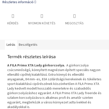
Részletes információ
KÉRDÉS
NYOMON KÖVETÉS
MEGOSZTÁS
Leírás
Beszélgetés
Termék részletes leírása
A FILA Primo XTA Lady görkorcsolya.
A görkorcsolya
csúcsminőségű, könnyített magnézium épített speciális nagyon
ellenálló cipőhéj kialakítású. Extra könnyű és ellenálló
anyagainak, 84 mm- es, 83A szilárdságú kerekeinek és tökéletes
sport-kialakítású cipőrészének köszönhetően A FILA Primo XTA
Lady kedvelt modell hosszabb menetekre és szabadidős
görkorcsolyázáshoz egyaránt. A FILA Primo XTA Lady freeride és
szlalom korcsolyázásra is alkalmas profi és amatőr szinten
egyaránt, megbirkózik a városi környezet adta ívekkel és
akadályokkal is.