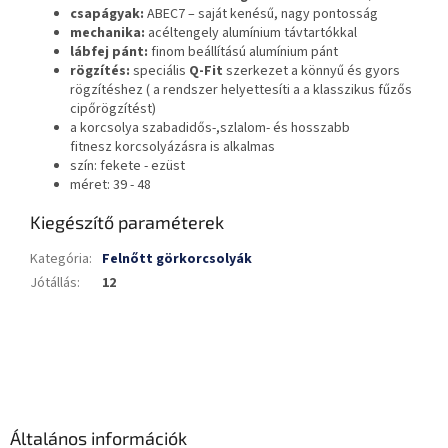
csapágyak:
ABEC7 – saját kenésű, nagy pontosság
mechanika:
acéltengely alumínium távtartókkal
lábfej pánt:
finom beállítású alumínium pánt
rögzítés:
speciális
Q-Fit
szerkezet a könnyű és gyors
rögzítéshez ( a rendszer helyettesíti a a klasszikus fűzős
cipőrögzítést)
a korcsolya szabadidős-,szlalom- és hosszabb
fitnesz korcsolyázásra is alkalmas
szín: fekete - ezüst
méret: 39 - 48
Kiegészítő paraméterek
Kategória
:
Felnőtt görkorcsolyák
Jótállás
:
12
L
á
b
l
é
Általános információk