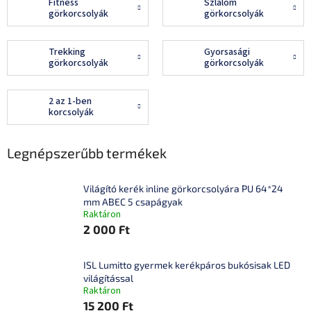
Fitness
Szlalom
görkorcsolyák
görkorcsolyák
Trekking
Gyorsasági
görkorcsolyák
görkorcsolyák
2 az 1-ben
korcsolyák
Legnépszerűbb termékek
Világító kerék inline görkorcsolyára PU 64*24
mm ABEC 5 csapágyak
Raktáron
2 000 Ft
ISL Lumitto gyermek kerékpáros bukósisak LED
világítással
Raktáron
15 200 Ft