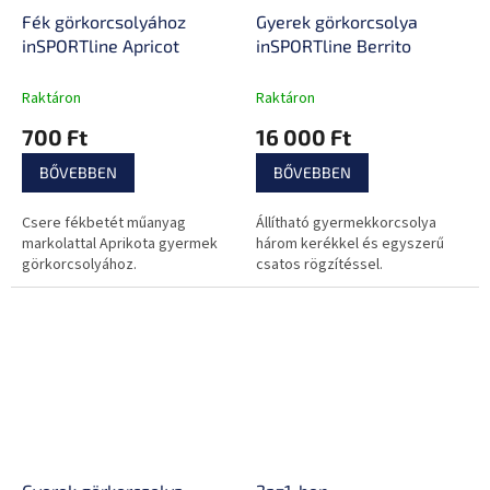
Fék görkorcsolyához
Gyerek görkorcsolya
inSPORTline Apricot
inSPORTline Berrito
Raktáron
Raktáron
700 Ft
16 000 Ft
BŐVEBBEN
BŐVEBBEN
Csere fékbetét műanyag
Állítható gyermekkorcsolya
markolattal Aprikota gyermek
három kerékkel és egyszerű
görkorcsolyához.
csatos rögzítéssel.