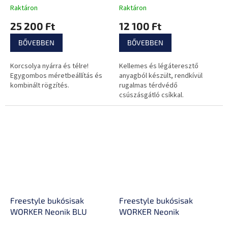
Raktáron
Raktáron
25 200 Ft
12 100 Ft
BŐVEBBEN
BŐVEBBEN
Korcsolya nyárra és télre!
Kellemes és légáteresztő
Egygombos méretbeállítás és
anyagból készült, rendkívül
kombinált rögzítés.
rugalmas térdvédő
csúszásgátló csíkkal.
Freestyle bukósisak
Freestyle bukósisak
WORKER Neonik BLU
WORKER Neonik