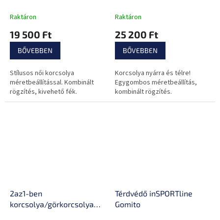
inSPORTline Frolita
Raktáron
Raktáron
19 500 Ft
25 200 Ft
BŐVEBBEN
BŐVEBBEN
Stílusos női korcsolya
Korcsolya nyárra és télre!
méretbeállítással. Kombinált
Egygombos méretbeállítás,
rögzítés, kivehető fék.
kombinált rögzítés.
2az1-ben
Térdvédő inSPORTline
korcsolya/görkorcsolya
Gomito
inSPORTline Mintero