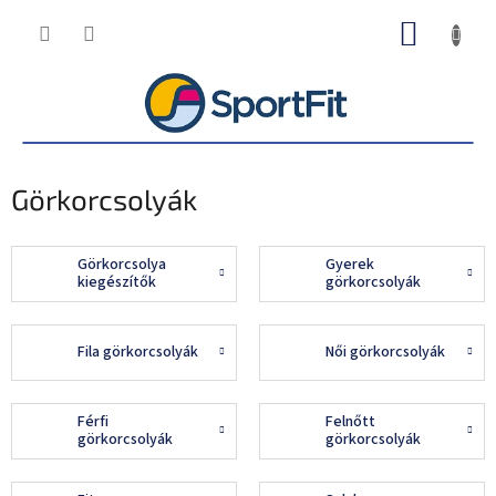
Ugrás
KOSÁR
a
fő
tartalomhoz
Görkorcsolyák
Görkorcsolya
Gyerek
kiegészítők
görkorcsolyák
Fila görkorcsolyák
Női görkorcsolyák
Férfi
Felnőtt
görkorcsolyák
görkorcsolyák