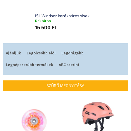
ISL Windsor kerékpáros sisak
Raktáron
16 600 Ft
T
e
Ajánljuk
Legolcsóbb elöl
Legdrágább
r
m
Legnépszerűbb termékek
ABC szerint
é
k
e
SZŰRŐ MEGNYITÁSA
k
r
T
e
e
n
r
d
m
e
é
z