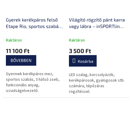
Gyerek kerékpáros felső
Világító rögzítő pánt karra
Etape Rio, sportos szabás,
vagy lábra – inSPORTline
fényvisszaverő biztonsági
Lumiero
elemek, funkcionális
Raktáron
Raktáron
MicroCool anyag
11 100 Ft
3 500 Ft
BŐVEBBEN
Kosárba
Gyermek kerékpáros mez,
LED szalag, korcsolyázók,
sportos szabás, 3 hátsó zseb,
kerékpárosok, gyalogosok stb.
funkcionális anyag,
számára, tépőzáras
izzadságelvezető.
rögzítéssel.