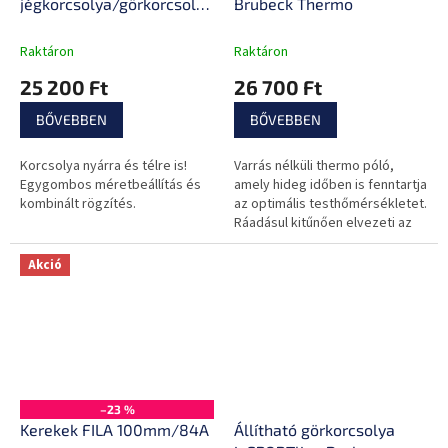
jégkorcsolya/görkorcsolya
Brubeck Thermo
inSPORTline Dornan
Raktáron
Raktáron
25 200 Ft
26 700 Ft
BŐVEBBEN
BŐVEBBEN
Korcsolya nyárra és télre is!
Varrás nélküli thermo póló,
Egygombos méretbeállítás és
amely hideg időben is fenntartja
kombinált rögzítés.
az optimális testhőmérsékletet.
Ráadásul kitűnően elvezeti az
izzadtságot, és alkalmazkodik
minden mozdulathoz.
Akció
–23 %
Kerekek FILA 100mm/84A
Állítható görkorcsolya