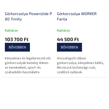
Görkorcsolya Powerslide Phuzion Argon Rose
Görkorcsolya WORKER
80 Trinity
Farila
Raktáron
Raktáron
103 700 Ft
44 500 Ft
BŐVEBBEN
BŐVEBBEN
Kényelmes és légáteresztő női
Visszafogott stílusú
görkorcsolyák kemény 80mm-
görkorcsolya, kényelmes bélés,
es kerekekkel, sport- és
MicroLock biztonsági csat,
szabadidős használatra
szellőző nyílások.
egyaránt! Jól kiegyensúlyozott
és hihetetlenül stabil!