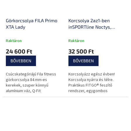
Görkorcsolya FILA Primo
Korcsolya 2az1-ben
XTA Lady
inSPORTline Noctys,
tekerős rögzítés, Comfort
Fit, Micro Lock,
Raktáron
Raktáron
Fényvisszaverő elem
24 600 Ft
32 500 Ft
BŐVEBBEN
BŐVEBBEN
Csúcskategóriájú Fila fitness
Korcsolyázz egész évben!
görkorcsolya 84 mm-es
Korcsolya nyárra és télre.
kerekek, szuper könnyű
Praktikus FITGO® feszítő
alumínium váz, Q-Fit
rendszer, egygombos
zárrendszer, speciális erős
méretbeállítás.
cipőhéj, ABEC7 csapágyak