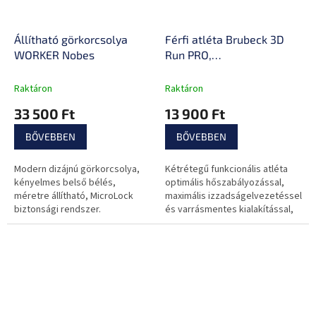
Állítható görkorcsolya
Férfi atléta Brubeck 3D
WORKER Nobes
Run PRO,
izzadságelvezetés,
hőszigetelés,
Raktáron
Raktáron
minimalizálja a
33 500 Ft
13 900 Ft
szagképződést,
alkalmazkodó anyag
BŐVEBBEN
BŐVEBBEN
Modern dizájnú görkorcsolya,
Kétrétegű funkcionális atléta
kényelmes belső bélés,
optimális hőszabályozással,
méretre állítható, MicroLock
maximális izzadságelvezetéssel
biztonsági rendszer.
és varrásmentes kialakítással,
alkalmas fizikailag megterhelő
edzéshez.