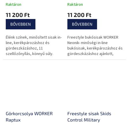
Raktáron
Raktáron
11 200 Ft
11 200 Ft
BŐVEBBEN
BŐVEBBEN
Élénk színek, minősített sisak in-
Freestyle bukósisak WORKER
line, kerékpározáshoz és
Neonik- minőségi in-line
gördeszkázáshoz, 11
bukósisak, kerékpározáshoz és
szellőzőnyílás, könnyű súly.
gördeszkázáshoz ajánlott,
színes design, 11
szellőzőnyílás, kis súly
Görkorcsolya WORKER
Freestyle sisak Skids
Raptux
Control Military