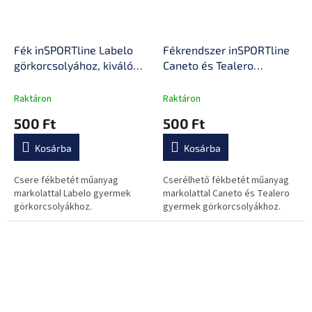
Fék inSPORTline Labelo
Fékrendszer inSPORTline
görkorcsolyához, kiváló
Caneto és Tealero
tapadás, csavaros
görkorcsolyákhoz, kiváló
rögzítés, szintetikus gumi
tapadás, csavaros
Raktáron
Raktáron
rögzítés, szintetikus gumi
500 Ft
500 Ft
Kosárba
Kosárba
Csere fékbetét műanyag
Cserélhető fékbetét műanyag
markolattal Labelo gyermek
markolattal Caneto és Tealero
görkorcsolyákhoz.
gyermek görkorcsolyákhoz.