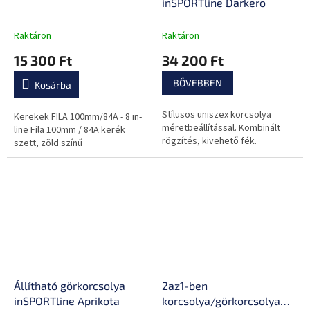
inSPORTline Darkero
Raktáron
Raktáron
15 300 Ft
34 200 Ft
BŐVEBBEN
Kosárba
Stílusos uniszex korcsolya
Kerekek FILA 100mm/84A - 8 in-
méretbeállítással. Kombinált
line Fila 100mm / 84A kerék
rögzítés, kivehető fék.
szett, zöld színű
Állítható görkorcsolya
2az1-ben
inSPORTline Aprikota
korcsolya/görkorcsolya