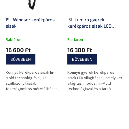
ISL Windsor kerékpáros
ISL Lumiro gyerek
sisak
kerékpáros sisak LED
világítással
Raktáron
Raktáron
16 600 Ft
16 300 Ft
BŐVEBBEN
BŐVEBBEN
Könnyű kerékpáros sisak In-
Könnyű gyerek kerékpáros
Mold technológiával, 23
sisak LED világítással, amely két
szellőzőnyílással,
világítási móddal, In-Mold
tekerőgombos méretállítással,
technológiával és a tarkó
kivehető párnázással és
területére is kiterjesztett
napellenzővel.
védelemmel rendelkezik. A
Kerékpározáshoz,
kényelmes...
görkorcsolyázáshoz,...