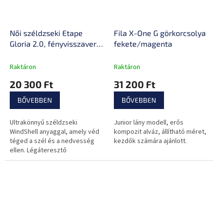
Női széldzseki Etape
Fila X-One G görkorcsolya
Gloria 2.0, fényvisszaverő
fekete/magenta
biztonsági elemek,
szélfogó zseb, AirMesh™
Raktáron
Raktáron
elasztikus panelek,
20 300 Ft
31 200 Ft
elasztikus ujj- és
derékvégek
BŐVEBBEN
BŐVEBBEN
Ultrakönnyű széldzseki
Junior lány modell, erős
WindShell anyaggal, amely véd
kompozit alváz, állítható méret,
téged a szél és a nedvesség
kezdők számára ajánlott.
ellen. Légáteresztő
kialakítással, jól szellőző
anyaggal, praktikus
részletekkel és...