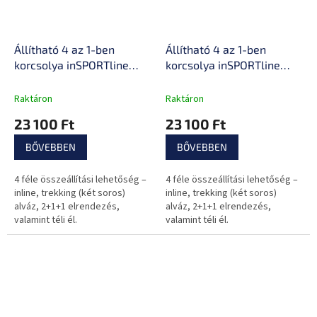
Állítható 4 az 1-ben
Állítható 4 az 1-ben
korcsolya inSPORTline
korcsolya inSPORTline
Foursimo, Comfort Fit
Fourtuna, Comfort Fit
illeszkedés, MicroLock
illeszkedés, MicroLock
Raktáron
Raktáron
biztonsági csat,
biztonsági csat,
23 100 Ft
23 100 Ft
AdjusTouch méretbeállító
AdjusTouch méretbeállító
gomb
gomb
BŐVEBBEN
BŐVEBBEN
4 féle összeállítási lehetőség –
4 féle összeállítási lehetőség –
inline, trekking (két soros)
inline, trekking (két soros)
alváz, 2+1+1 elrendezés,
alváz, 2+1+1 elrendezés,
valamint téli él.
valamint téli él.