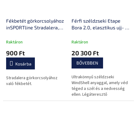
Fékbetét görkorcsolyához
Férfi széldzseki Etape
inSPORTline Stradalera,
Bora 2.0, elasztikus ujj- és
csavarral rögzíthető,
derékvégek,
kiváló tapadás, szintetikus
fényvisszaverő biztonsági
Raktáron
Raktáron
gumi
elemek, szélfogó zseb,
900 Ft
20 300 Ft
AirMesh™ sztreccs hálós
panelek
BŐVEBBEN
Kosárba
Ultrakönnyű széldzseki
Stradalera görkorcsolyához
WindShell anyaggal, amely véd
való fékbetét.
téged a szél és a nedvesség
ellen. Légáteresztő
kialakítással, jól szellőző
anyaggal, praktikus
részletekkel és...