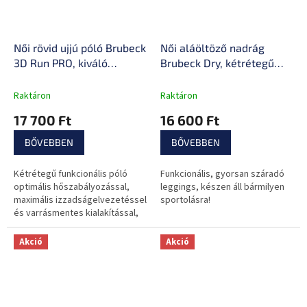
Női rövid ujjú póló Brubeck
Női aláöltöző nadrág
3D Run PRO, kiváló
Brubeck Dry, kétrétegű
hőszigetelés, maximális
anyag, kiváló
izzadságelvezetés,
hőszabályozás, optimális
Raktáron
Raktáron
alkalmazkodó anyag
izzadságelvezetés
17 700 Ft
16 600 Ft
BŐVEBBEN
BŐVEBBEN
Kétrétegű funkcionális póló
Funkcionális, gyorsan száradó
optimális hőszabályozással,
leggings, készen áll bármilyen
maximális izzadságelvezetéssel
sportolásra!
és varrásmentes kialakítással,
ideális a maximális
igénybevételhez!
Akció
Akció