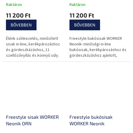
Raktáron
Raktáron
11 200 Ft
11 200 Ft
BŐVEBBEN
BŐVEBBEN
Élénk színkezelés, minősített
Freestyle bukósisak WORKER
sisak in-line, kerékpározáshoz
Neonik- minőségi in-line
és gördeszkázáshoz, 11
bukósisak, kerékpározáshoz és
szellőzőnyílás és könnyű súly.
gördeszkázáshoz ajánlott,
színes design, 11
szellőzőnyílás, kis súly
Freestyle sisak WORKER
Freestyle bukósisak
Neonik ORN
WORKER Neonik