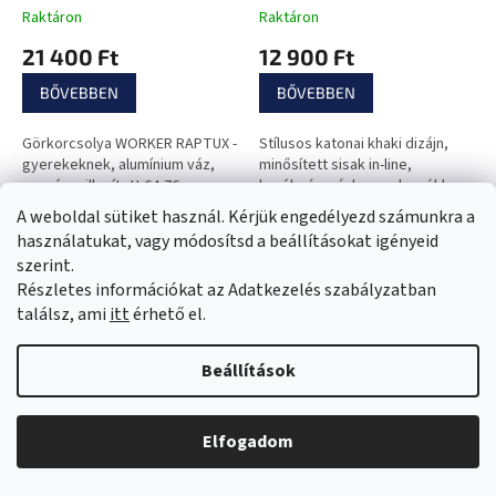
Raktáron
Raktáron
21 400 Ft
12 900 Ft
BŐVEBBEN
BŐVEBBEN
Görkorcsolya WORKER RAPTUX -
Stílusos katonai khaki dizájn,
gyerekeknek, alumínium váz,
minősített sisak in-line,
rezgéscsillapított 64-76 cm-es
kerékpározáshoz, robogókhoz
kerekek, ABEC 5 karbon
vagy gördeszkához,
A weboldal sütiket használ. Kérjük engedélyezd számunkra a
tengelyek, antibakteriális cipő
szellőzőnyílások, állítható
használatukat, vagy módosítsd a beállításokat igényeid
pánthosszúság és könnyű súly.
szerint.
Részletes információkat az Adatkezelés szabályzatban
találsz, ami
itt
érhető el.
Beállítások
Női hosszú ujjú felső
Női leggings magas
Elfogadom
Brubeck Active Wool
derékkal Nebbia Lifting
Effect Bubble Butt 587