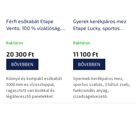
Férfi esőkabát Etape
Gyerek kerékpáros mez
Vento, 100 % vízállóság,
Etape Lucky, sportos
hálós panelek a hatékony
szabás, fényvisszaverő
szellőzéshez, AirMesh™
biztonsági elemek,
Raktáron
Raktáron
panelek
funkcionális MicroCool
20 300 Ft
11 100 Ft
anyag
BŐVEBBEN
BŐVEBBEN
Könnyű és kompakt esőkabát
Gyermek kerékpáros mez,
5000 mm-es vízoszloppal,
sportos szabás, 3 hátsó zseb,
ragasztott varrásokkal és
funkcionális anyag,
légáteresztő panelekkel.
izzadságelvezető.
Megbízhatóan véd az eső és a
szél ellen, és kényelmet
biztosít minden út...