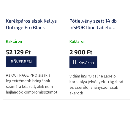
Kerékpáros sisak Kellys
Pótjelvény szett 14 db
Outrage Pro Black
inSPORTline Labelo
görkorcsolyához,
tépőzáras rögzítés,
Raktáron
Raktáron
különböző motívumok
52 129 Ft
2 900 Ft
BŐVEBBEN
Kosárba
Az OUTRAGE PRO sisak a
Vidám inSPORTline Labelo
legextrémebb bringások
korcsolya jelvények - rögzítsd
számára készült, akik nem
és cseréld, ahányszor csak
hajlandók kompromisszumot
akarod!
kötni sem a biztonság, sem a
kényelem, sem a funkcionalitás
terén.