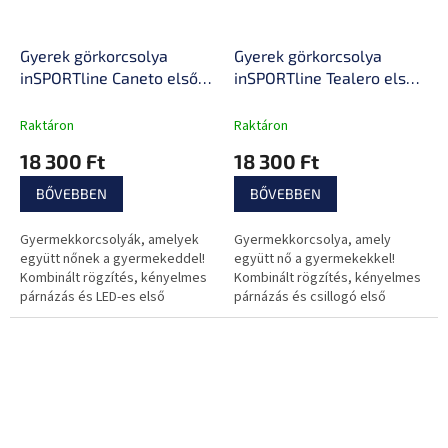
Gyerek görkorcsolya
Gyerek görkorcsolya
inSPORTline Caneto első
inSPORTline Tealero első
LED kerekekkel, Microlock
LED kerekekkel, Microlock
csat, AdjusTouch, Safety
csat, AdjusTouch, Safety
Raktáron
Raktáron
Ankle, Comfort Fit
Ankle, Comfort Fit
18 300 Ft
18 300 Ft
BŐVEBBEN
BŐVEBBEN
Gyermekkorcsolyák, amelyek
Gyermekkorcsolya, amely
együtt nőnek a gyermekeddel!
együtt nő a gyermekekkel!
Kombinált rögzítés, kényelmes
Kombinált rögzítés, kényelmes
párnázás és LED-es első
párnázás és csillogó első
kerekek.
kerekek.