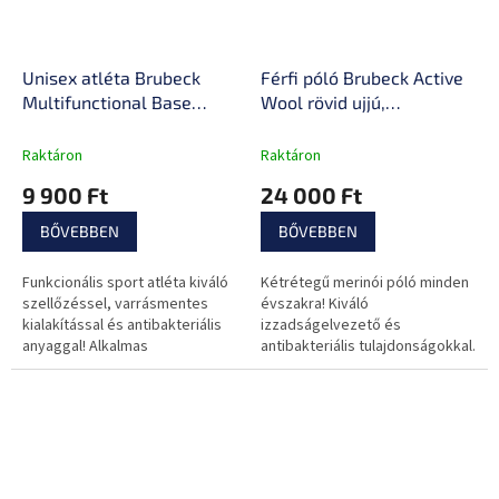
Unisex atléta Brubeck
Férfi póló Brubeck Active
Multifunctional Base
Wool rövid ujjú,
Layer 3D, fokozott
antiallergén,
szellőzés, antibakteriális
antibakteriális, kétrétegű,
Raktáron
Raktáron
és antiallergén, uniszex
varrás nélküli
9 900 Ft
24 000 Ft
szabás
BŐVEBBEN
BŐVEBBEN
Funkcionális sport atléta kiváló
Kétrétegű merinói póló minden
szellőzéssel, varrásmentes
évszakra! Kiváló
kialakítással és antibakteriális
izzadságelvezető és
anyaggal! Alkalmas
antibakteriális tulajdonságokkal.
alaprétegként.