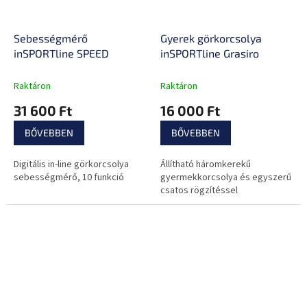
Sebességmérő
Gyerek görkorcsolya
inSPORTline SPEED
inSPORTline Grasiro
Raktáron
Raktáron
31 600 Ft
16 000 Ft
BŐVEBBEN
BŐVEBBEN
Digitális in-line görkorcsolya
Állítható háromkerekű
sebességmérő, 10 funkció
gyermekkorcsolya és egyszerű
csatos rögzítéssel