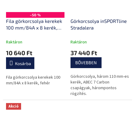
–50 %
Fila görkorcsolya kerekek
Görkorcsolya inSPORTline
100 mm/84A x 8 kerék,
Stradalera
fehér
Raktáron
Raktáron
10 640 Ft
37 440 Ft
BŐVEBBEN
Kosárba
Görkorcsolya, három 110 mm-es
Fila görkorcsolya kerekek 100
kerék, ABEC 7 Carbon
mm/84A x 8 kerék, fehér
csapágyak, hárompontos
rögzítés.
Akció