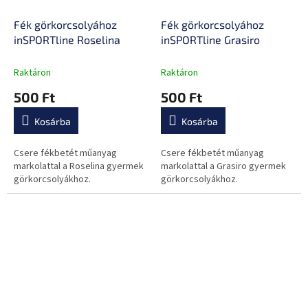
Fék görkorcsolyához
Fék görkorcsolyához
inSPORTline Roselina
inSPORTline Grasiro
Raktáron
Raktáron
500 Ft
500 Ft
Kosárba
Kosárba
Csere fékbetét műanyag
Csere fékbetét műanyag
markolattal a Roselina gyermek
markolattal a Grasiro gyermek
görkorcsolyákhoz.
görkorcsolyákhoz.