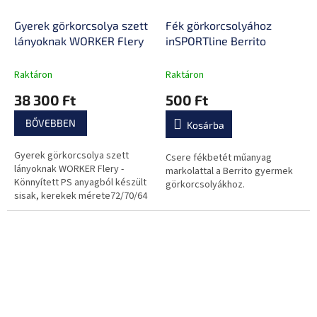
Gyerek görkorcsolya szett
Fék görkorcsolyához
lányoknak WORKER Flery
inSPORTline Berrito
Raktáron
Raktáron
38 300 Ft
500 Ft
BŐVEBBEN
Kosárba
Gyerek görkorcsolya szett
Csere fékbetét műanyag
lányoknak WORKER Flery -
markolattal a Berrito gyermek
Könnyített PS anyagból készült
görkorcsolyákhoz.
sisak, kerekek mérete72/70/64
mm, négyrészes szett, könyök,
tenyér, csukló és térdvédő.