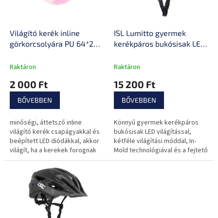
k
é
e
s
k
e
l
Világító kerék inline
ISL Lumitto gyermek
i
görkorcsolyára PU 64*24
kerékpáros bukósisak LED
s
mm ABEC 5 csapágyak
világítással
t
Raktáron
Raktáron
á
2 000 Ft
15 200 Ft
j
a
BŐVEBBEN
BŐVEBBEN
minőségi, áttetsző inline
Könnyű gyermek kerékpáros
világító kerék csapágyakkal és
bukósisak LED világítással,
beépített LED diódákkal, akkor
kétféle világítási móddal, In-
világít, ha a kerekek forognak
Mold technológiával és a fejtető
fokozott védelmével. 9
szellőzőnyílással rendelkezik,
mérete...