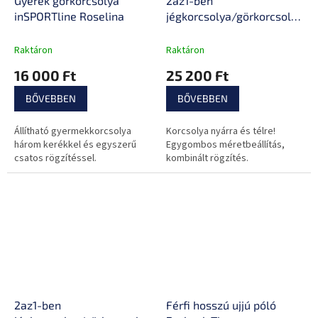
Gyerek görkorcsolya
2az1-ben
inSPORTline Roselina
jégkorcsolya/görkorcsolya
inSPORTline Malibo
Raktáron
Raktáron
16 000 Ft
25 200 Ft
BŐVEBBEN
BŐVEBBEN
Állítható gyermekkorcsolya
Korcsolya nyárra és télre!
három kerékkel és egyszerű
Egygombos méretbeállítás,
csatos rögzítéssel.
kombinált rögzítés.
2az1-ben
Férfi hosszú ujjú póló