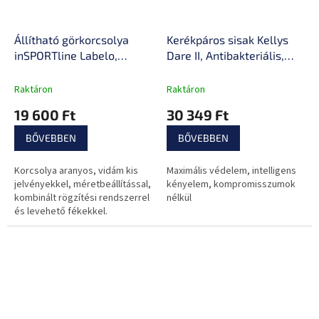
Állítható görkorcsolya
Kerékpáros sisak Kellys
inSPORTline Labelo,
Dare II, Antibakteriális,
Comfort Fit és Safety
kivehető bélés, 58-61cm,
Ankle technológia,
Trail sisak , Fidlock
Raktáron
Raktáron
kombinált rögzítési
mágneses csat,
19 600 Ft
30 349 Ft
rendszer, állítható
napszemüveg tartó
vázméret, PU gumi
BŐVEBBEN
BŐVEBBEN
Korcsolya aranyos, vidám kis
Maximális védelem, intelligens
jelvényekkel, méretbeállítással,
kényelem, kompromisszumok
kombinált rögzítési rendszerrel
nélkül
és levehető fékekkel.