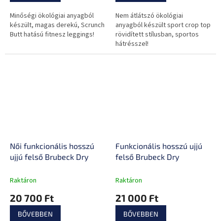
Minőségi ökológiai anyagból
Nem átlátszó ökológiai
készült, magas derekú, Scrunch
anyagból készült sport crop top
Butt hatású fitnesz leggings!
rövidített stílusban, sportos
hátrésszel!
Női funkcionális hosszú
Funkcionális hosszú ujjú
ujjú felső Brubeck Dry
felső Brubeck Dry
Raktáron
Raktáron
20 700 Ft
21 000 Ft
BŐVEBBEN
BŐVEBBEN