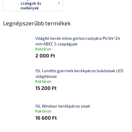
szalagok és
mellények
Legnépszerűbb termékek
Világító kerék inline görkorcsolyára PU 64*24
mm ABEC 5 csapágyak
Raktáron
2 000 Ft
ISL Lumitto gyermek kerékpáros bukósisak LED
világítással
Raktáron
15 200 Ft
ISL Windsor kerékpáros sisak
Raktáron
16 600 Ft