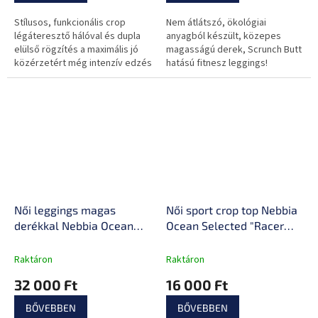
Stílusos, funkcionális crop
Nem átlátszó, ökológiai
légáteresztő hálóval és dupla
anyagból készült, közepes
elülső rögzítés a maximális jó
magasságú derek, Scrunch Butt
közérzetért még intenzív edzés
hatású fitnesz leggings!
közben is.
Női leggings magas
Női sport crop top Nebbia
derékkal Nebbia Ocean
Ocean Selected "Racer
Selected 546
Back" 549
Raktáron
Raktáron
32 000 Ft
16 000 Ft
BŐVEBBEN
BŐVEBBEN