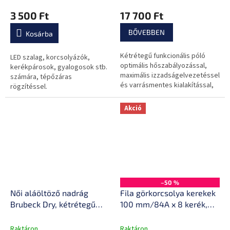
alkalmazkodó anyag
3 500 Ft
17 700 Ft
BŐVEBBEN
Kosárba
Kétrétegű funkcionális póló
LED szalag, korcsolyázók,
optimális hőszabályozással,
kerékpárosok, gyalogosok stb.
maximális izzadságelvezetéssel
számára, tépőzáras
és varrásmentes kialakítással,
rögzítéssel.
ideális a maximális
igénybevételhez!
Akció
–50 %
Női aláöltöző nadrág
Fila görkorcsolya kerekek
Brubeck Dry, kétrétegű
100 mm/84A x 8 kerék,
anyag, kiváló
fehér
hőszabályozás, optimális
Raktáron
Raktáron