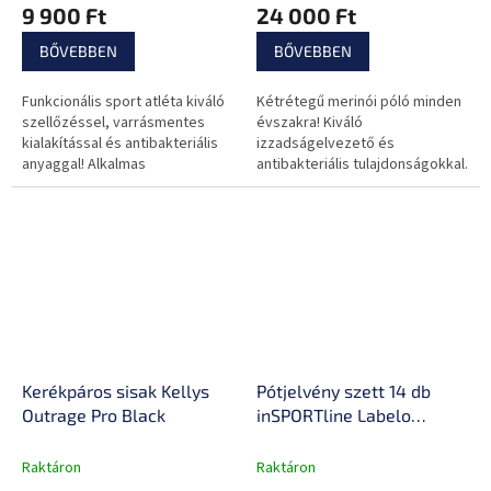
9 900 Ft
24 000 Ft
szabás
BŐVEBBEN
BŐVEBBEN
Funkcionális sport atléta kiváló
Kétrétegű merinói póló minden
szellőzéssel, varrásmentes
évszakra! Kiváló
kialakítással és antibakteriális
izzadságelvezető és
anyaggal! Alkalmas
antibakteriális tulajdonságokkal.
alaprétegként.
Kerékpáros sisak Kellys
Pótjelvény szett 14 db
Outrage Pro Black
inSPORTline Labelo
görkorcsolyához,
tépőzáras rögzítés,
Raktáron
Raktáron
különböző motívumok