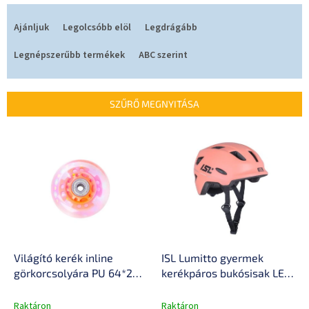
T
e
Ajánljuk
Legolcsóbb elöl
Legdrágább
r
m
Legnépszerűbb termékek
ABC szerint
é
k
e
SZŰRŐ MEGNYITÁSA
k
r
T
e
e
n
r
d
m
e
é
z
k
é
e
s
k
e
l
Világító kerék inline
ISL Lumitto gyermek
i
görkorcsolyára PU 64*24
kerékpáros bukósisak LED
s
mm ABEC 5 csapágyak
világítással
t
Raktáron
Raktáron