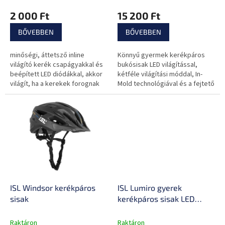
á
2 000 Ft
15 200 Ft
j
a
BŐVEBBEN
BŐVEBBEN
minőségi, áttetsző inline
Könnyű gyermek kerékpáros
világító kerék csapágyakkal és
bukósisak LED világítással,
beépített LED diódákkal, akkor
kétféle világítási móddal, In-
világít, ha a kerekek forognak
Mold technológiával és a fejtető
fokozott védelmével. 9
szellőzőnyílással rendelkezik,
mérete...
ISL Windsor kerékpáros
ISL Lumiro gyerek
sisak
kerékpáros sisak LED
világítással
Raktáron
Raktáron