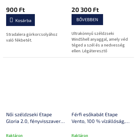
gumi
elemek, szélfogó zseb,
900 Ft
20 300 Ft
AirMesh™ sztreccs hálós
panelek
BŐVEBBEN
Kosárba
Ultrakönnyű széldzseki
Stradalera görkorcsolyához
WindShell anyaggal, amely véd
való fékbetét.
téged a szél és a nedvesség
ellen. Légáteresztő
kialakítással, jól szellőző
anyaggal, praktikus
részletekkel és...
Női széldzseki Etape
Férfi esőkabát Etape
Gloria 2.0, fényvisszaverő
Vento, 100 % vízállóság,
biztonsági elemek,
hálós panelek a hatékony
szélfogó zseb, AirMesh™
szellőzéshez, AirMesh™
Raktáron
Raktáron