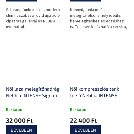
Stílusos, funkcionális, modern
Könnyű, funkcionális
slim fit szabású rövid ujjú póló
melegítőfelső, amely ideális
cipzáras gallérral és NEBBIA
bemelegítéshez és edzéshez
nyomattal.
is. Teljesen lehúzható a cipzára,
slim fit szabású, ikonikus
nyomattal a derékrészen.
Női laza melegítőnadrág
Női kompressziós tank
Nebbia INTENSE Signature
felső Nebbia INTENSE
846
Ultra 835
Raktáron
Raktáron
32 000 Ft
22 400 Ft
BŐVEBBEN
BŐVEBBEN