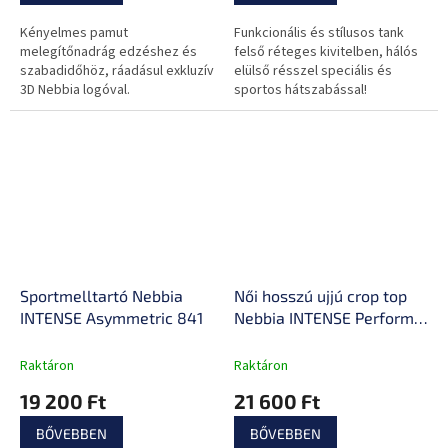
Kényelmes pamut
Funkcionális és stílusos tank
melegítőnadrág edzéshez és
felső réteges kivitelben, hálós
szabadidőhöz, ráadásul exkluzív
elülső résszel speciális és
3D Nebbia logóval.
sportos hátszabással!
Sportmelltartó Nebbia
Női hosszú ujjú crop top
INTENSE Asymmetric 841
Nebbia INTENSE Perform
839
Raktáron
Raktáron
19 200 Ft
21 600 Ft
BŐVEBBEN
BŐVEBBEN