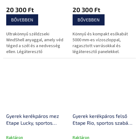
elasztikus panelek,
panelek
20 300 Ft
20 300 Ft
elasztikus ujj- és
derékvégek
BŐVEBBEN
BŐVEBBEN
Ultrakönnyű széldzseki
Könnyű és kompakt esőkabát
WindShell anyaggal, amely véd
5000 mm-es vízoszloppal,
téged a szél és a nedvesség
ragasztott varrásokkal és
ellen. Légáteresztő
légáteresztő panelekkel.
kialakítással, jól szellőző
Megbízhatóan véd az eső és a
anyaggal, praktikus
szél ellen, és kényelmet
részletekkel és...
biztosít minden út...
Gyerek kerékpáros mez
Gyerek kerékpáros felső
Etape Lucky, sportos
Etape Rio, sportos szabás,
szabás, fényvisszaverő
fényvisszaverő biztonsági
biztonsági elemek,
elemek, funkcionális
Raktáron
Raktáron