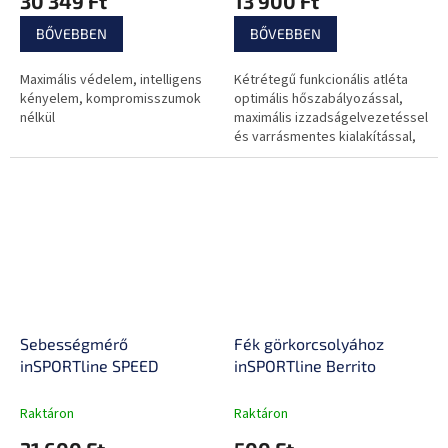
30 349 Ft
13 900 Ft
napszemüveg tartó
szagképződést,
alkalmazkodó anyag
BŐVEBBEN
BŐVEBBEN
Maximális védelem, intelligens
Kétrétegű funkcionális atléta
kényelem, kompromisszumok
optimális hőszabályozással,
nélkül
maximális izzadságelvezetéssel
és varrásmentes kialakítással,
alkalmas fizikailag megterhelő
edzéshez.
Sebességmérő
Fék görkorcsolyához
inSPORTline SPEED
inSPORTline Berrito
Raktáron
Raktáron