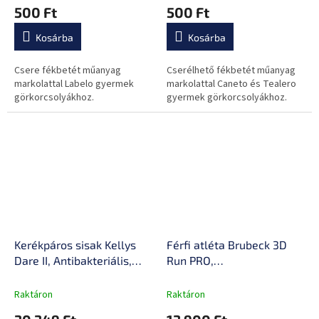
500 Ft
500 Ft
Kosárba
Kosárba
Csere fékbetét műanyag
Cserélhető fékbetét műanyag
markolattal Labelo gyermek
markolattal Caneto és Tealero
görkorcsolyákhoz.
gyermek görkorcsolyákhoz.
Kerékpáros sisak Kellys
Férfi atléta Brubeck 3D
Dare II, Antibakteriális,
Run PRO,
kivehető bélés, 58-61cm,
izzadságelvezetés,
Trail sisak , Fidlock
hőszigetelés,
Raktáron
Raktáron
mágneses csat,
minimalizálja a