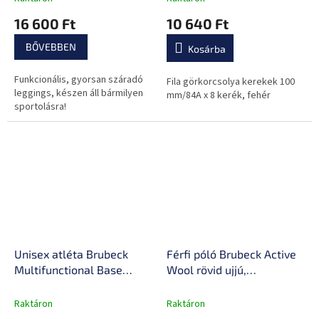
izzadságelvezetés
16 600 Ft
10 640 Ft
BŐVEBBEN
Kosárba
Funkcionális, gyorsan száradó
Fila görkorcsolya kerekek 100
leggings, készen áll bármilyen
mm/84A x 8 kerék, fehér
sportolásra!
Unisex atléta Brubeck
Férfi póló Brubeck Active
Multifunctional Base
Wool rövid ujjú,
Layer 3D, fokozott
antiallergén,
szellőzés, antibakteriális
antibakteriális, kétrétegű,
Raktáron
Raktáron
és antiallergén, uniszex
varrás nélküli