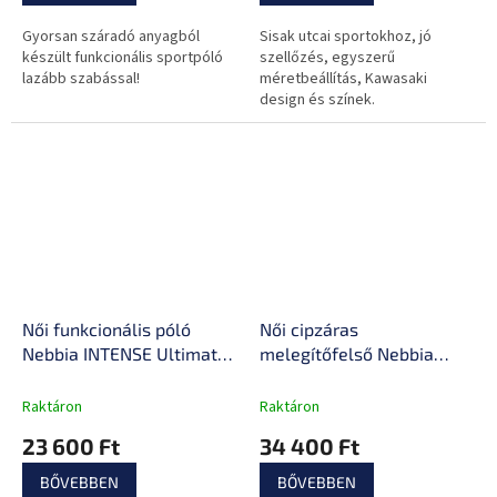
Gyorsan száradó anyagból
Sisak utcai sportokhoz, jó
készült funkcionális sportpóló
szellőzés, egyszerű
lazább szabással!
méretbeállítás, Kawasaki
design és színek.
Női funkcionális póló
Női cipzáras
Nebbia INTENSE Ultimate
melegítőfelső Nebbia
831
INTENSE Warm-Up 833
Raktáron
Raktáron
23 600 Ft
34 400 Ft
BŐVEBBEN
BŐVEBBEN