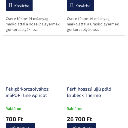
Kosárba
Kosárba
Csere fékbetét műanyag
Csere fékbetét műanyag
markolattal a Roselina gyermek
markolattal a Grasiro gyermek
görkorcsolyákhoz.
görkorcsolyákhoz.
Fék görkorcsolyához
Férfi hosszú ujjú póló
inSPORTline Apricot
Brubeck Thermo
Raktáron
Raktáron
700 Ft
26 700 Ft