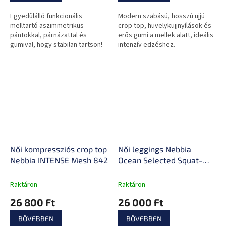
Egyedülálló funkcionális
Modern szabású, hosszú ujjú
melltartó aszimmetrikus
crop top, hüvelykujjnyílások és
pántokkal, párnázattal és
erős gumi a mellek alatt, ideális
gumival, hogy stabilan tartson!
intenzív edzéshez.
Női kompressziós crop top
Női leggings Nebbia
Nebbia INTENSE Mesh 842
Ocean Selected Squat-
Proof 543
Raktáron
Raktáron
26 800 Ft
26 000 Ft
BŐVEBBEN
BŐVEBBEN