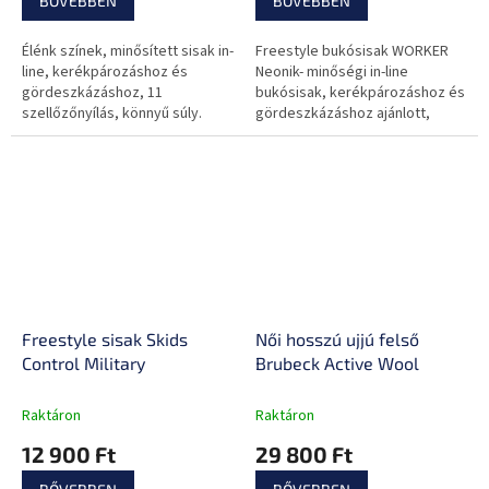
BŐVEBBEN
BŐVEBBEN
Élénk színek, minősített sisak in-
Freestyle bukósisak WORKER
line, kerékpározáshoz és
Neonik- minőségi in-line
gördeszkázáshoz, 11
bukósisak, kerékpározáshoz és
szellőzőnyílás, könnyű súly.
gördeszkázáshoz ajánlott,
színes design, 11
szellőzőnyílás, kis súly
Freestyle sisak Skids
Női hosszú ujjú felső
Control Military
Brubeck Active Wool
Raktáron
Raktáron
12 900 Ft
29 800 Ft