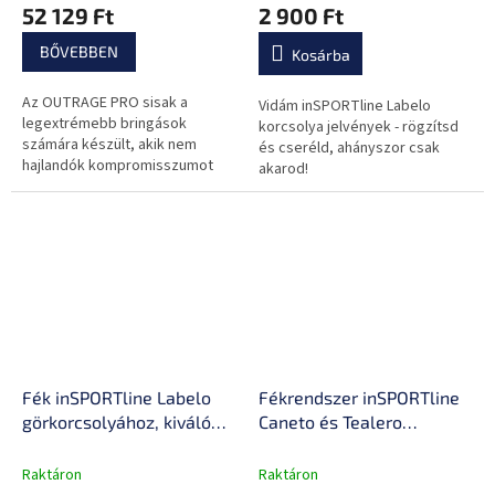
52 129 Ft
2 900 Ft
BŐVEBBEN
Kosárba
Az OUTRAGE PRO sisak a
Vidám inSPORTline Labelo
legextrémebb bringások
korcsolya jelvények - rögzítsd
számára készült, akik nem
és cseréld, ahányszor csak
hajlandók kompromisszumot
akarod!
kötni sem a biztonság, sem a
kényelem, sem a funkcionalitás
terén.
Fék inSPORTline Labelo
Fékrendszer inSPORTline
görkorcsolyához, kiváló
Caneto és Tealero
tapadás, csavaros
görkorcsolyákhoz, kiváló
rögzítés, szintetikus gumi
tapadás, csavaros
Raktáron
Raktáron
rögzítés, szintetikus gumi