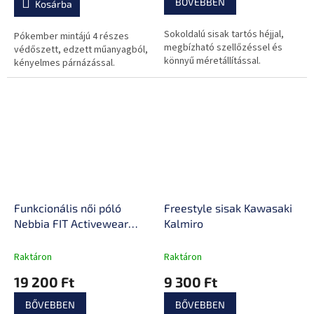
BŐVEBBEN
Kosárba
Sokoldalú sisak tartós héjjal,
Pókember mintájú 4 részes
megbízható szellőzéssel és
védőszett, edzett műanyagból,
könnyű méretállítással.
kényelmes párnázással.
Funkcionális női póló
Freestyle sisak Kawasaki
Nebbia FIT Activewear
Kalmiro
440
Raktáron
Raktáron
19 200 Ft
9 300 Ft
BŐVEBBEN
BŐVEBBEN