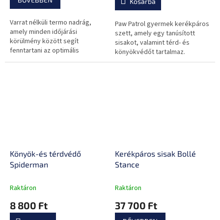
Kosárba
Varrat nélküli termo nadrág,
Paw Patrol gyermek kerékpáros
amely minden időjárási
szett, amely egy tanúsított
körülmény között segít
sisakot, valamint térd- és
fenntartani az optimális
könyökvédőt tartalmaz.
testhőmérsékletet! Emellett
elvezeti az izzadságot és
alkalmazkodik a test...
Könyök-és térdvédő
Kerékpáros sisak Bollé
Spiderman
Stance
Raktáron
Raktáron
8 800 Ft
37 700 Ft