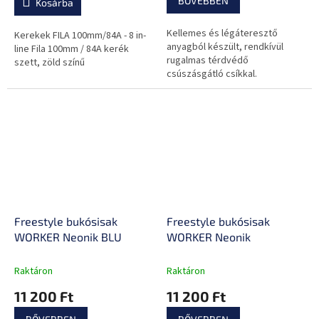
BŐVEBBEN
Kosárba
Kellemes és légáteresztő
Kerekek FILA 100mm/84A - 8 in-
anyagból készült, rendkívül
line Fila 100mm / 84A kerék
rugalmas térdvédő
szett, zöld színű
csúszásgátló csíkkal.
Freestyle bukósisak
Freestyle bukósisak
WORKER Neonik BLU
WORKER Neonik
Raktáron
Raktáron
11 200 Ft
11 200 Ft