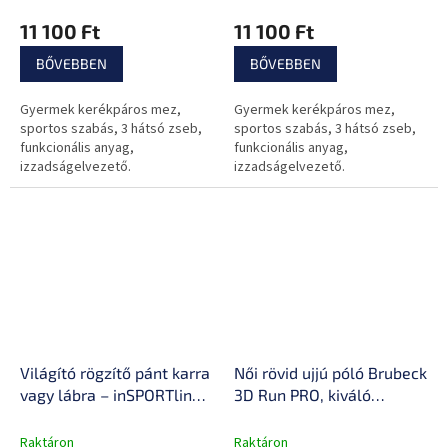
funkcionális MicroCool
MicroCool anyag
11 100 Ft
11 100 Ft
anyag
BŐVEBBEN
BŐVEBBEN
Gyermek kerékpáros mez,
Gyermek kerékpáros mez,
sportos szabás, 3 hátsó zseb,
sportos szabás, 3 hátsó zseb,
funkcionális anyag,
funkcionális anyag,
izzadságelvezető.
izzadságelvezető.
Világító rögzítő pánt karra
Női rövid ujjú póló Brubeck
vagy lábra – inSPORTline
3D Run PRO, kiváló
Lumiero
hőszigetelés, maximális
izzadságelvezetés,
Raktáron
Raktáron