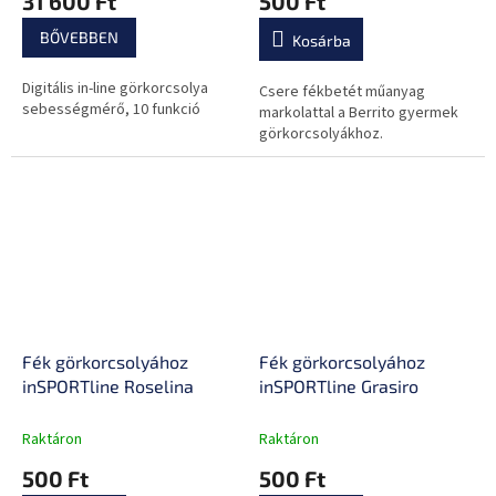
31 600 Ft
500 Ft
BŐVEBBEN
Kosárba
Digitális in-line görkorcsolya
Csere fékbetét műanyag
sebességmérő, 10 funkció
markolattal a Berrito gyermek
görkorcsolyákhoz.
Fék görkorcsolyához
Fék görkorcsolyához
inSPORTline Roselina
inSPORTline Grasiro
Raktáron
Raktáron
500 Ft
500 Ft