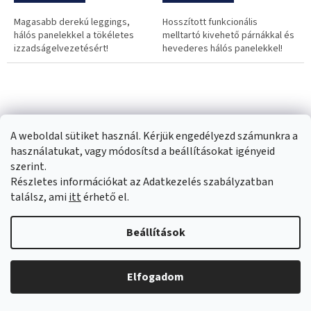
Magasabb derekú leggings,
Hosszított funkcionális
hálós panelekkel a tökéletes
melltartó kivehető párnákkal és
izzadságelvezetésért!
hevederes hálós panelekkel!
A weboldal sütiket használ. Kérjük engedélyezd számunkra a
használatukat, vagy módosítsd a beállításokat igényeid
szerint.
Részletes információkat az Adatkezelés szabályzatban
Női rövidnadrág Nebbia
Női sport felső Nebbia
találsz, ami
itt
érhető el.
FIT Activewear 442
"Airy" FIT Activewear 439
Beállítások
Raktáron
Raktáron
25 600 Ft
13 600 Ft
Elfogadom
BŐVEBBEN
BŐVEBBEN