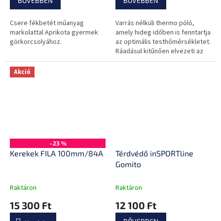
BŐVEBBEN
BŐVEBBEN
Csere fékbetét műanyag
Varrás nélküli thermo póló,
markolattal Aprikota gyermek
amely hideg időben is fenntartja
görkorcsolyához.
az optimális testhőmérsékletet.
Ráadásul kitűnően elvezeti az
izzadtságot, és alkalmazkodik
minden mozdulathoz.
Akció
–23 %
Kerekek FILA 100mm/84A
Térdvédő inSPORTline
Gomito
Raktáron
Raktáron
15 300 Ft
12 100 Ft