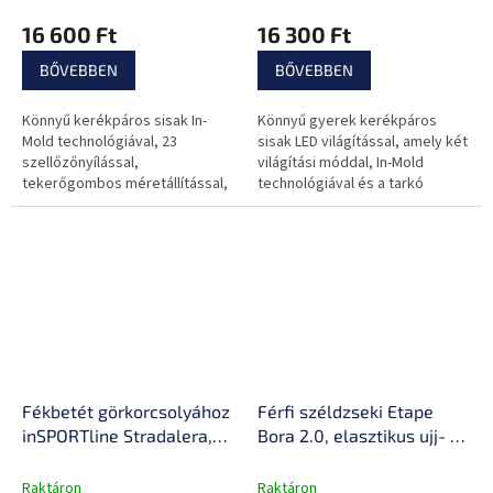
16 600 Ft
16 300 Ft
BŐVEBBEN
BŐVEBBEN
Könnyű kerékpáros sisak In-
Könnyű gyerek kerékpáros
Mold technológiával, 23
sisak LED világítással, amely két
szellőzőnyílással,
világítási móddal, In-Mold
tekerőgombos méretállítással,
technológiával és a tarkó
kivehető párnázással és
területére is kiterjesztett
napellenzővel.
védelemmel rendelkezik. A
Kerékpározáshoz,
kényelmes...
görkorcsolyázáshoz,...
Fékbetét görkorcsolyához
Férfi széldzseki Etape
inSPORTline Stradalera,
Bora 2.0, elasztikus ujj- és
csavarral rögzíthető,
derékvégek,
kiváló tapadás, szintetikus
fényvisszaverő biztonsági
Raktáron
Raktáron