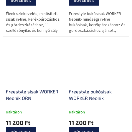
BŐVEBBEN
BŐVEBBEN
Élénk színkezelés, minősített
Freestyle bukósisak WORKER
sisak in-line, kerékpározáshoz
Neonik- minőségi in-line
és gördeszkázáshoz, 11
bukósisak, kerékpározáshoz és
szellőzőnyílás és könnyű súly.
gördeszkázáshoz ajánlott,
színes design, 11
szellőzőnyílás, kis súly
Freestyle sisak WORKER
Freestyle bukósisak
Neonik ORN
WORKER Neonik
Raktáron
Raktáron
11 200 Ft
11 200 Ft