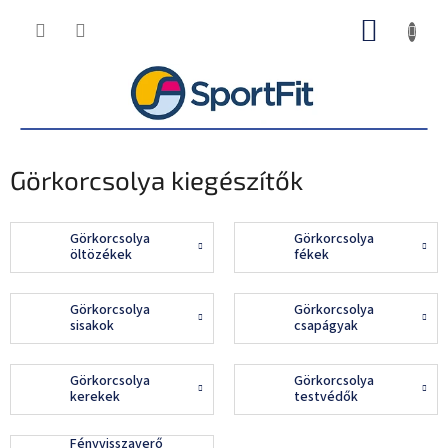
Ugrás
KOSÁR
a
fő
tartalomhoz
Görkorcsolya kiegészítők
Görkorcsolya
Görkorcsolya
öltözékek
fékek
Görkorcsolya
Görkorcsolya
sisakok
csapágyak
Görkorcsolya
Görkorcsolya
kerekek
testvédők
Fényvisszaverő