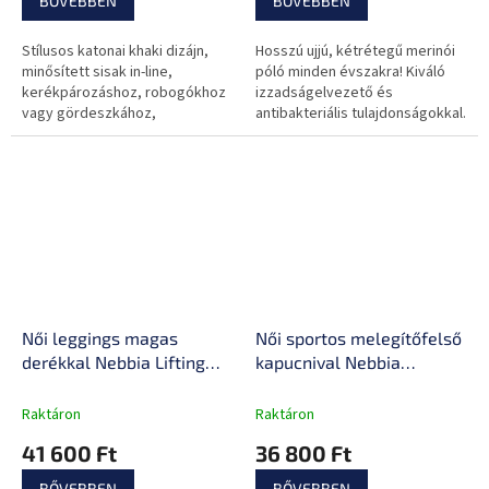
BŐVEBBEN
BŐVEBBEN
Stílusos katonai khaki dizájn,
Hosszú ujjú, kétrétegű merinói
minősített sisak in-line,
póló minden évszakra! Kiváló
kerékpározáshoz, robogókhoz
izzadságelvezető és
vagy gördeszkához,
antibakteriális tulajdonságokkal.
szellőzőnyílások, állítható
pánthosszúság és könnyű súly.
Női leggings magas
Női sportos melegítőfelső
derékkal Nebbia Lifting
kapucnival Nebbia
Effect Bubble Butt 587
INTENSE Signature 845
Raktáron
Raktáron
41 600 Ft
36 800 Ft
BŐVEBBEN
BŐVEBBEN