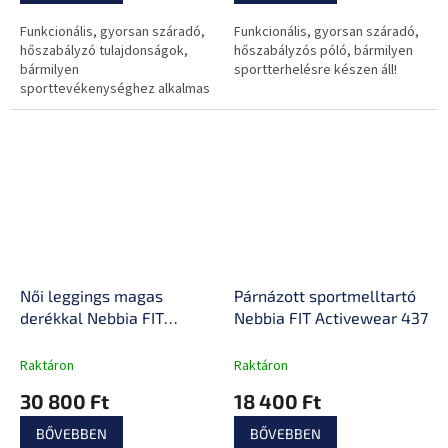
Funkcionális, gyorsan száradó,
Funkcionális, gyorsan száradó,
hőszabályzó tulajdonságok,
hőszabályzós póló, bármilyen
bármilyen
sportterhelésre készen áll!
sporttevékenységhez alkalmas
viselet!
Női leggings magas
Párnázott sportmelltartó
derékkal Nebbia FIT
Nebbia FIT Activewear 437
Activewear 443
Raktáron
Raktáron
30 800 Ft
18 400 Ft
BŐVEBBEN
BŐVEBBEN