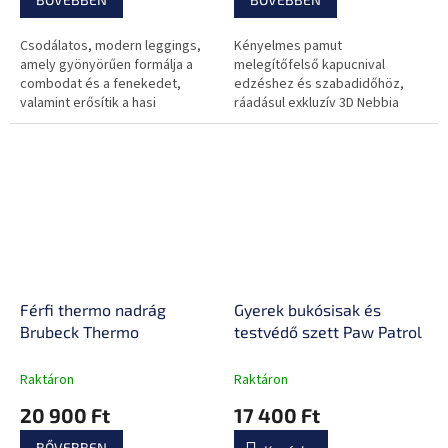
Csodálatos, modern leggings,
Kényelmes pamut
amely gyönyörűen formálja a
melegítőfelső kapucnival
combodat és a fenekedet,
edzéshez és szabadidőhöz,
valamint erősítik a hasi
ráadásul exkluzív 3D Nebbia
területet. Ráadásul biztosan
logóval.
élvezni fogod a 2 hátsó zsebet.
Férfi thermo nadrág
Gyerek bukósisak és
Brubeck Thermo
testvédő szett Paw Patrol
Raktáron
Raktáron
20 900 Ft
17 400 Ft
BŐVEBBEN