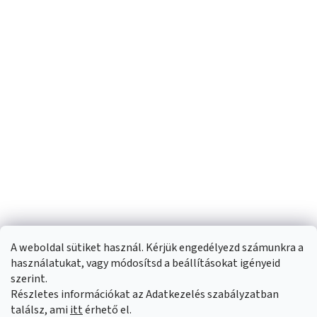
A weboldal sütiket használ. Kérjük engedélyezd számunkra a
használatukat, vagy módosítsd a beállításokat igényeid
szerint.
Részletes információkat az Adatkezelés szabályzatban
Shoptet készítette
találsz, ami
itt
érhető el.