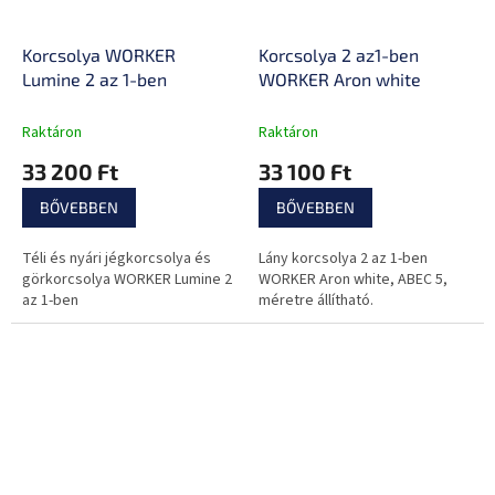
Korcsolya WORKER
Korcsolya 2 az1-ben
Lumine 2 az 1-ben
WORKER Aron white
Raktáron
Raktáron
33 200 Ft
33 100 Ft
BŐVEBBEN
BŐVEBBEN
Téli és nyári jégkorcsolya és
Lány korcsolya 2 az 1-ben
görkorcsolya WORKER Lumine 2
WORKER Aron white, ABEC 5,
az 1-ben
méretre állítható.