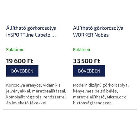
Állítható görkorcsolya
Állítható görkorcsolya
inSPORTline Labelo,
WORKER Nobes
Comfort Fit és Safety
Ankle technológia,
Raktáron
Raktáron
kombinált rögzítési
19 600 Ft
33 500 Ft
rendszer, állítható
vázméret, PU gumi
BŐVEBBEN
BŐVEBBEN
Korcsolya aranyos, vidám kis
Modern dizájnú görkorcsolya,
jelvényekkel, méretbeállítással,
kényelmes belső bélés,
kombinált rögzítési rendszerrel
méretre állítható, MicroLock
és levehető fékekkel.
biztonsági rendszer.