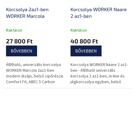
Korcsolya 2az1-ben
Korcsolya WORKER Naare
WORKER Marcola
2 az1-ben
Raktáron
Raktáron
27 800 Ft
40 800 Ft
BŐVEBBEN
BŐVEBBEN
Állítható, univerzális korcsolya
Korcsolya WORKER Naare 2 az1-
WORKER Marcola 2az1-ben
ben - Állítható univerzális
modern dizájn, belső cipőrésze
korcsolya 2 az1-ben, in-line és
Comfort Fit, ABEC 5 Carbon
jégkorcsolya egyben, belső
csapágyak.
bélés, levehető fék, gyors
méretre állítás.