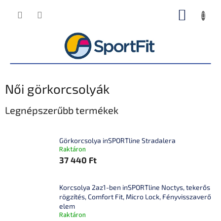
Ugrás
KOSÁR
a
fő
tartalomhoz
Női görkorcsolyák
Legnépszerűbb termékek
Görkorcsolya inSPORTline Stradalera
Raktáron
37 440 Ft
Korcsolya 2az1-ben inSPORTline Noctys, tekerős
rögzítés, Comfort Fit, Micro Lock, Fényvisszaverő
elem
Raktáron