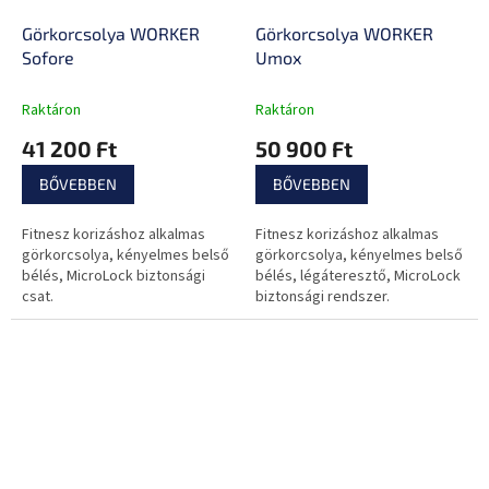
Görkorcsolya WORKER
Görkorcsolya WORKER
Sofore
Umox
Raktáron
Raktáron
41 200 Ft
50 900 Ft
BŐVEBBEN
BŐVEBBEN
Fitnesz korizáshoz alkalmas
Fitnesz korizáshoz alkalmas
görkorcsolya, kényelmes belső
görkorcsolya, kényelmes belső
bélés, MicroLock biztonsági
bélés, légáteresztő, MicroLock
csat.
biztonsági rendszer.