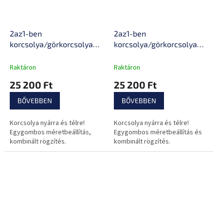
2az1-ben
2az1-ben
korcsolya/görkorcsolya
korcsolya/görkorcsolya
inSPORTline Frolita
inSPORTline Mintero
Raktáron
Raktáron
25 200 Ft
25 200 Ft
BŐVEBBEN
BŐVEBBEN
Korcsolya nyárra és télre!
Korcsolya nyárra és télre!
Egygombos méretbeállítás,
Egygombos méretbeállítás és
kombinált rögzítés.
kombinált rögzítés.