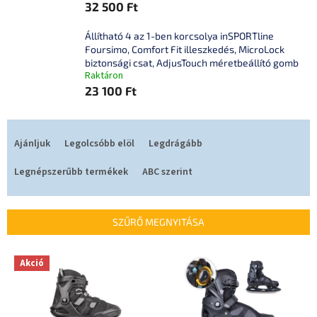
32 500 Ft
Állítható 4 az 1-ben korcsolya inSPORTline
Foursimo, Comfort Fit illeszkedés, MicroLock
biztonsági csat, AdjusTouch méretbeállító gomb
Raktáron
23 100 Ft
T
e
Ajánljuk
Legolcsóbb elöl
Legdrágább
r
m
Legnépszerűbb termékek
ABC szerint
é
k
e
SZŰRŐ MEGNYITÁSA
k
r
T
Akció
e
e
n
r
d
m
e