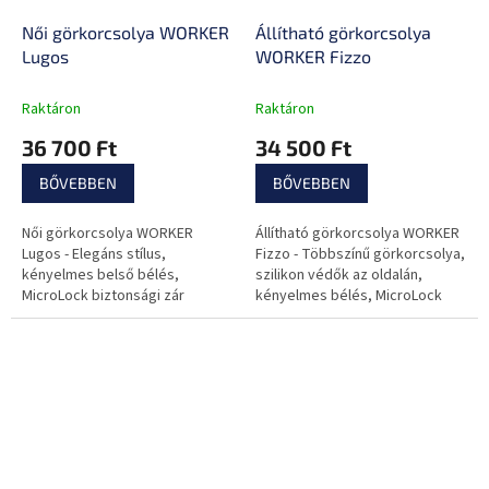
Női görkorcsolya WORKER
Állítható görkorcsolya
Lugos
WORKER Fizzo
Raktáron
Raktáron
36 700 Ft
34 500 Ft
BŐVEBBEN
BŐVEBBEN
Női görkorcsolya WORKER
Állítható görkorcsolya WORKER
Lugos - Elegáns stílus,
Fizzo - Többszínű görkorcsolya,
kényelmes belső bélés,
szilikon védők az oldalán,
MicroLock biztonsági zár
kényelmes bélés, MicroLock
kettős biztonsági zárral