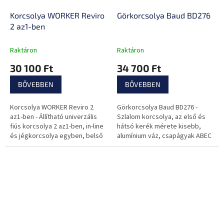
Korcsolya WORKER Reviro
Görkorcsolya Baud BD276
2 az1-ben
Raktáron
Raktáron
30 100 Ft
34 700 Ft
BŐVEBBEN
BŐVEBBEN
Korcsolya WORKER Reviro 2
Görkorcsolya Baud BD276 -
az1-ben - Állítható univerzális
Szlalom korcsolya, az első és
fiús korcsolya 2 az1-ben, in-line
hátsó kerék mérete kisebb,
és jégkorcsolya egyben, belső
alumínium váz, csapágyak ABEC
bélés, levehető fék, gyors
7
méretre állítás.