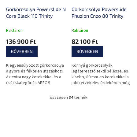
Görkorcsolya Powerslide Next
Görkorcsolya Powerslide
Core Black 110 Trinity
Phuzion Enzo 80 Trinity
Raktáron
Raktáron
136 900 Ft
82 100 Ft
BŐVEBBEN
BŐVEBBEN
Kiegyensúlyozott görkorcsolya
Könnyű görkorcsolyák
a gyors és féktelen utazáshoz!
légáteresztő textil béléssel és
Az extra nagy kerekekkel és a
kisebb, 80 mm-es kerekekkel a
csúcskategóriás ABEC 9
jobb érzékelés érdekében még
csapágyakkal semmi sem fog
gyors és intenzív futás közben
megállítani!
is.
összesen
34
termék
L
i
s
L
t
á
a
b
i
l
r