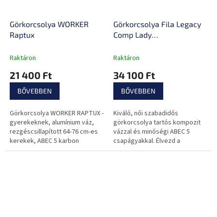
Görkorcsolya WORKER
Görkorcsolya Fila Legacy
Raptux
Comp Lady
Fekete/Világoskék
Raktáron
Raktáron
21 400 Ft
34 100 Ft
BŐVEBBEN
BŐVEBBEN
Görkorcsolya WORKER RAPTUX -
Kiváló, női szabadidős
gyerekeknek, alumínium váz,
görkorcsolya tartós kompozit
rezgéscsillapított 64-76 cm-es
vázzal és minőségi ABEC 5
kerekek, ABEC 5 karbon
csapágyakkal. Élvezd a
tengelyek, antibakteriális cipő
kényelmes formájú, stílusos
dizájnos cipőt!