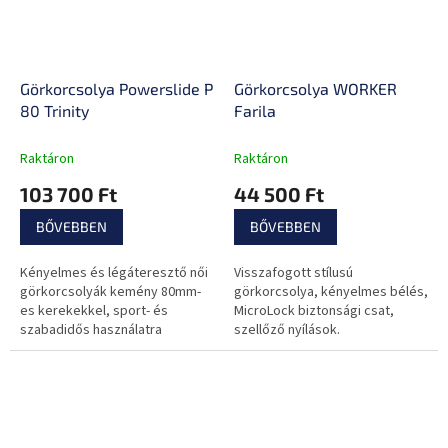
Görkorcsolya Powerslide Phuzion Argon Rose
Görkorcsolya WORKER
80 Trinity
Farila
Raktáron
Raktáron
103 700 Ft
44 500 Ft
BŐVEBBEN
BŐVEBBEN
Kényelmes és légáteresztő női
Visszafogott stílusú
görkorcsolyák kemény 80mm-
görkorcsolya, kényelmes bélés,
es kerekekkel, sport- és
MicroLock biztonsági csat,
szabadidős használatra
szellőző nyílások.
egyaránt! Jól kiegyensúlyozott
és hihetetlenül stabil!