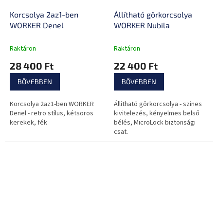
Korcsolya 2az1-ben
Állítható görkorcsolya
WORKER Denel
WORKER Nubila
Raktáron
Raktáron
28 400 Ft
22 400 Ft
BŐVEBBEN
BŐVEBBEN
Korcsolya 2az1-ben WORKER
Állítható görkorcsolya - színes
Denel - retro stílus, kétsoros
kivitelezés, kényelmes belső
kerekek, fék
bélés, MicroLock biztonsági
csat.