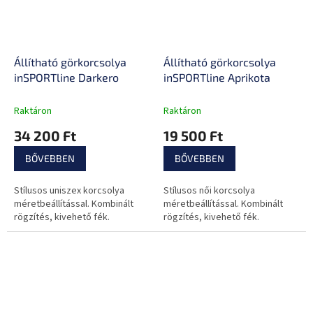
Állítható görkorcsolya
Állítható görkorcsolya
inSPORTline Darkero
inSPORTline Aprikota
Raktáron
Raktáron
34 200 Ft
19 500 Ft
BŐVEBBEN
BŐVEBBEN
Stílusos uniszex korcsolya
Stílusos női korcsolya
méretbeállítással. Kombinált
méretbeállítással. Kombinált
rögzítés, kivehető fék.
rögzítés, kivehető fék.