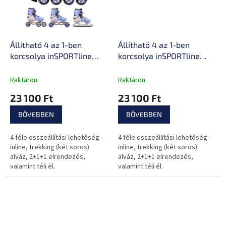
Állítható 4 az 1-ben
Állítható 4 az 1-ben
korcsolya inSPORTline
korcsolya inSPORTline
Foursimo, Comfort Fit
Fourtuna, Comfort Fit
illeszkedés, MicroLock
illeszkedés, MicroLock
Raktáron
Raktáron
biztonsági csat,
biztonsági csat,
23 100 Ft
23 100 Ft
AdjusTouch méretbeállító
AdjusTouch méretbeállító
gomb
gomb
BŐVEBBEN
BŐVEBBEN
4 féle összeállítási lehetőség –
4 féle összeállítási lehetőség –
inline, trekking (két soros)
inline, trekking (két soros)
alváz, 2+1+1 elrendezés,
alváz, 2+1+1 elrendezés,
valamint téli él.
valamint téli él.