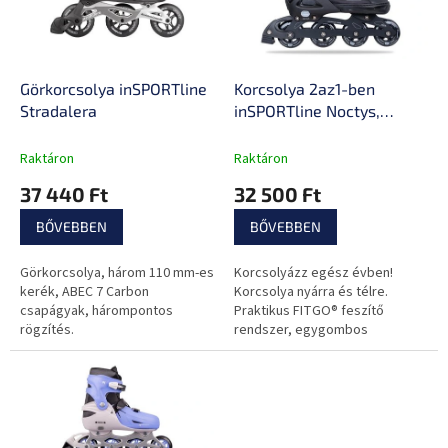
é
z
k
é
e
s
k
e
l
Görkorcsolya inSPORTline
Korcsolya 2az1-ben
i
Stradalera
inSPORTline Noctys,
s
tekerős rögzítés, Comfort
t
Fit, Micro Lock,
Raktáron
Raktáron
á
Fényvisszaverő elem
37 440 Ft
32 500 Ft
j
a
BŐVEBBEN
BŐVEBBEN
Görkorcsolya, három 110 mm-es
Korcsolyázz egész évben!
kerék, ABEC 7 Carbon
Korcsolya nyárra és télre.
csapágyak, hárompontos
Praktikus FITGO® feszítő
rögzítés.
rendszer, egygombos
méretbeállítás.