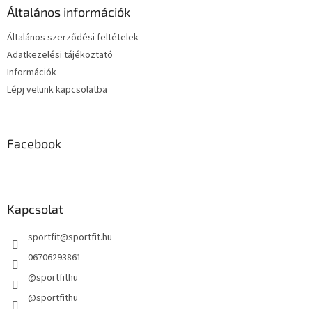
é
á
Általános információk
c
n
y
Általános szerződési feltételek
í
Adatkezelési tájékoztató
t
Információk
á
s
Lépj velünk kapcsolatba
e
l
e
m
Facebook
e
i
Kapcsolat
sportfit
@
sportfit.hu
06706293861
@sportfithu
@sportfithu