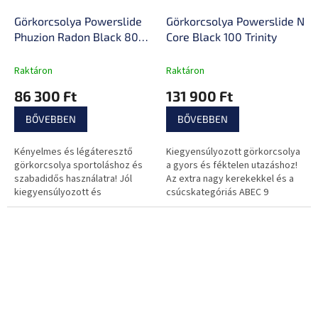
Görkorcsolya Powerslide
Görkorcsolya Powerslide Nex
Phuzion Radon Black 80
Core Black 100 Trinity
Trinity
Raktáron
Raktáron
86 300 Ft
131 900 Ft
BŐVEBBEN
BŐVEBBEN
Kényelmes és légáteresztő
Kiegyensúlyozott görkorcsolya
görkorcsolya sportoláshoz és
a gyors és féktelen utazáshoz!
szabadidős használatra! Jól
Az extra nagy kerekekkel és a
kiegyensúlyozott és
csúcskategóriás ABEC 9
hihetetlenül stabil!
csapágyakkal semmi sem fog
megállítani!