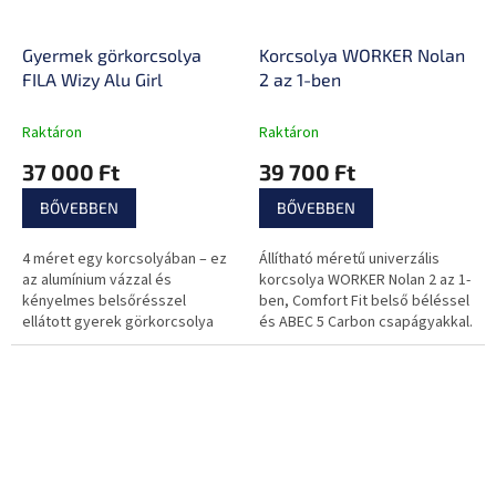
Gyermek görkorcsolya
Korcsolya WORKER Nolan
FILA Wizy Alu Girl
2 az 1-ben
Raktáron
Raktáron
37 000 Ft
39 700 Ft
BŐVEBBEN
BŐVEBBEN
4 méret egy korcsolyában – ez
Állítható méretű univerzális
az alumínium vázzal és
korcsolya WORKER Nolan 2 az 1-
kényelmes belsőrésszel
ben, Comfort Fit belső béléssel
ellátott gyerek görkorcsolya
és ABEC 5 Carbon csapágyakkal.
ideálisak kezdőknek.