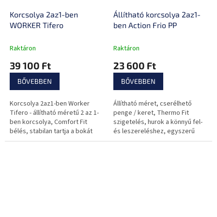
Korcsolya 2az1-ben
Állítható korcsolya 2az1-
WORKER Tifero
ben Action Frio PP
Raktáron
Raktáron
39 100 Ft
23 600 Ft
BŐVEBBEN
BŐVEBBEN
Korcsolya 2az1-ben Worker
Állítható méret, cserélhető
Tifero - állítható méretű 2 az 1-
penge / keret, Thermo Fit
ben korcsolya, Comfort Fit
szigetelés, hurok a könnyű fel-
bélés, stabilan tartja a bokát
és leszereléshez, egyszerű
kialakítás, unisex.