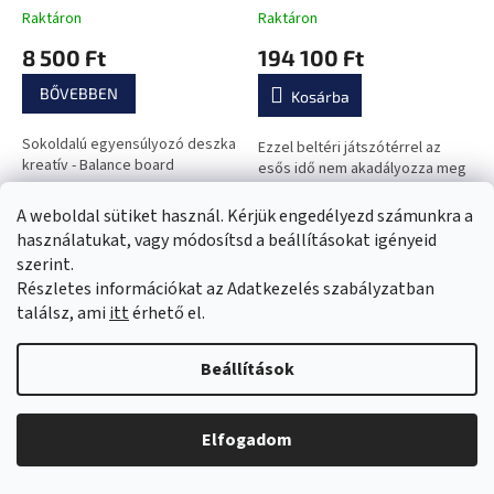
Raktáron
Raktáron
8 500 Ft
194 100 Ft
BŐVEBBEN
Kosárba
Sokoldalú egyensúlyozó deszka
Ezzel beltéri játszótérrel az
kreatív - Balance board
esős idő nem akadályozza meg
a játékot!
A weboldal sütiket használ. Kérjük engedélyezd számunkra a
használatukat, vagy módosítsd a beállításokat igényeid
szerint.
Részletes információkat az Adatkezelés szabályzatban
találsz, ami
itt
érhető el.
Beállítások
Műanyag játszóház
Habszivacs puzzle
Elfogadom
tartozékokkal inSPORTline
szőnyeg védőfallal
Piglino 178x184 cm
inSPORTline Burgino
Raktáron
A
30,5x30,5x1 cm, 36 db