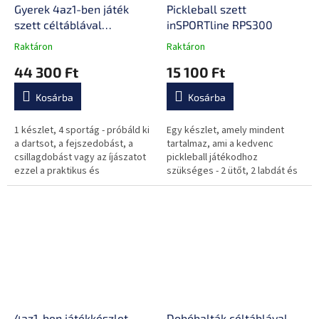
Gyerek 4az1-ben játék
Pickleball szett
szett céltáblával
inSPORTline RPS300
inSPORTline ADGS210
Raktáron
Raktáron
A
A
termék
termék
44 300 Ft
15 100 Ft
átlagos
átlagos
értékelése
értékelése
Kosárba
Kosárba
5-
5-
ből
ből
0,0
0,0
1 készlet, 4 sportág - próbáld ki
Egy készlet, amely mindent
csillag.
csillag.
a dartsot, a fejszedobást, a
tartalmaz, ami a kedvenc
csillagdobást vagy az íjászatot
pickleball játékodhoz
ezzel a praktikus és
szükséges - 2 ütőt, 2 labdát és
biztonságos készlettel. Minden,
egy állítható magasságú hálót,
amire szükséged lehet a több...
amelyet bárhová magaddal
vihetsz.
4az1-ben játékkészlet
Dobóbalták céltáblával