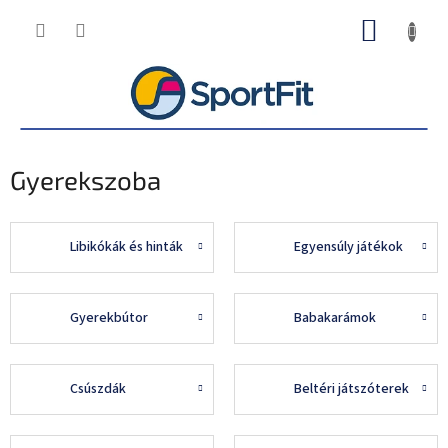
Ugrás
KOSÁR
a
fő
tartalomhoz
Gyerekszoba
Libikókák és hinták
Egyensúly játékok
Gyerekbútor
Babakarámok
Csúszdák
Beltéri játszóterek