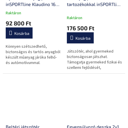
inSPORTline Klaudino 16+2
tartozékokkal inSPORTline
288x208x66 cm
Klaudino Max 180x200 cm
Raktáron
A
Raktáron
termék
92 800 Ft
átlagos
176 500 Ft
értékelése
Kosárba
5-
Kosárba
ből
0,0
Könnyen szétszedhető,
Játszótér, ahol gyermeked
csillag.
biztonságos és tartós anyagból
biztonságosan játszhat.
készült műanyag járóka felhő-
Támogatja gyermeked fizikai és
és autómotívummal.
szellemi fejlődését,
Beltéri játszótér
Egyensúlyozó deszka 2v1