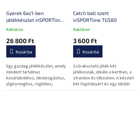
Gyerek 6az1-ben
Catch ball szett
játékkészlet inSPORTline
inSPORTline TGS80
SCS530
Raktáron
Raktáron
A
A
termék
termék
26 800 Ft
3 600 Ft
átlagos
átlagos
értékelése
értékelése
Kosárba
Kosárba
5-
5-
ből
ből
0,0
0,0
Egy gazdag játékkészlet, amely
Szórakoztató játék két
csillag.
csillag.
mindent tartalmaz
játékosnak, ideális a kertben, a
kosárlabdához, labdarúgáshoz,
strandon és útközben. A készlet
jégkoronghoz, rögbihez,
két fogótányért és egy labdát
rúgáshoz és dobáshoz.
tartalmaz.