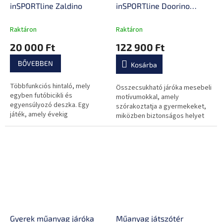
inSPORTline Zaldino
inSPORTline Doorino
150x180x100 cm
Raktáron
Raktáron
20 000 Ft
122 900 Ft
BŐVEBBEN
Kosárba
Többfunkciós hintaló, mely
Összecsukható járóka mesebeli
egyben futóbicikli és
motívumokkal, amely
egyensúlyozó deszka. Egy
szórakoztatja a gyermekeket,
játék, amely évekig
miközben biztonságos helyet
szórakoztató társa lehet a
biztosít nekik a játékhoz!
gyerekeknek.
Gyerek műanyag járóka
Műanyag játszótér