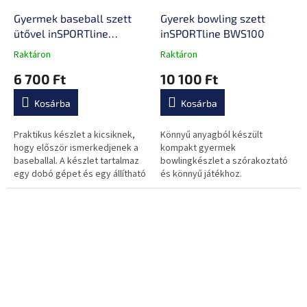
Gyermek baseball szett
Gyerek bowling szett
ütővel inSPORTline
inSPORTline BWS100
TBS230
Raktáron
Raktáron
A
A
termék
termék
6 700 Ft
10 100 Ft
átlagos
átlagos
értékelése
értékelése
Kosárba
Kosárba
5-
5-
ből
ből
0,0
0,0
Praktikus készlet a kicsiknek,
Könnyű anyagból készült
csillag.
csillag.
hogy először ismerkedjenek a
kompakt gyermek
baseballal. A készlet tartalmaz
bowlingkészlet a szórakoztató
egy dobó gépet és egy állítható
és könnyű játékhoz.
hosszúságú ütőt.