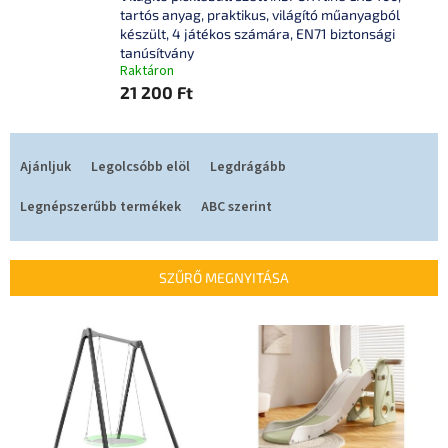
tartós anyag, praktikus, világító műanyagból
készült, 4 játékos számára, EN71 biztonsági
tanúsítvány
Raktáron
21 200 Ft
T
e
Ajánljuk
Legolcsóbb elöl
Legdrágább
r
m
Legnépszerűbb termékek
ABC szerint
é
k
e
SZŰRŐ MEGNYITÁSA
k
r
T
e
e
n
r
d
m
e
é
z
k