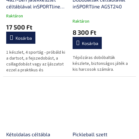
céltáblával inSPORTline
inSPORTline AGST240
ADGS145
Raktáron
A
Raktáron
termék
17 500 Ft
átlagos
8 300 Ft
értékelése
Kosárba
5-
Kosárba
ből
0,0
1 készlet, 4 sportág - próbáld ki
Tépőzáras dobóbalták
csillag.
a dartsot, a fejszedobást, a
készlete, biztonságos játék a
csillagdobást vagy az íjászatot
kis harcosok számára.
ezzel a praktikus és
biztonságos készlettel. Minden,
amire szükséged lehet a több...
Kétoldalas céltábla
Pickleball szett