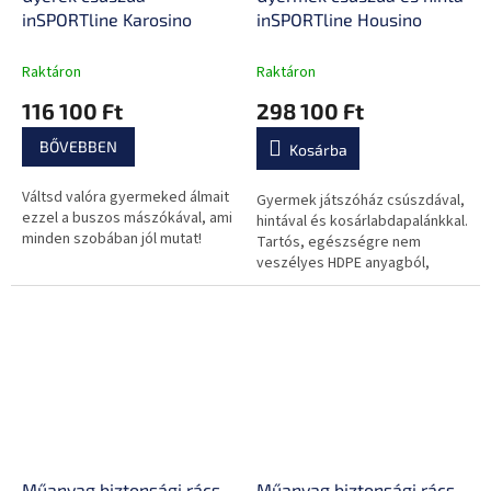
inSPORTline Karosino
inSPORTline Housino
Raktáron
Raktáron
116 100 Ft
298 100 Ft
BŐVEBBEN
Kosárba
Váltsd valóra gyermeked álmait
Gyermek játszóház csúszdával,
ezzel a buszos mászókával, ami
hintával és kosárlabdapalánkkal.
minden szobában jól mutat!
Tartós, egészségre nem
veszélyes HDPE anyagból,
játékos és biztonságos
kialakítás.
Műanyag biztonsági rács
Műanyag biztonsági rács