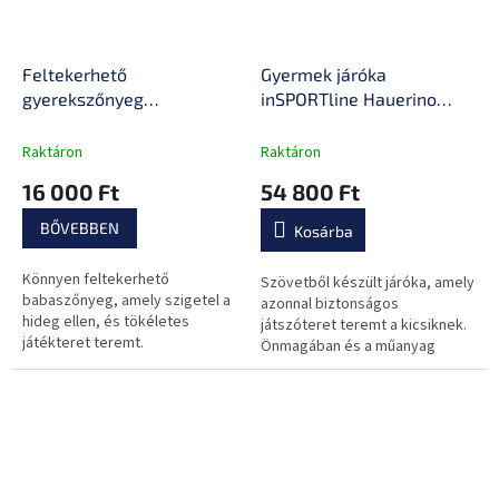
Feltekerhető
Gyermek járóka
gyerekszőnyeg
inSPORTline Hauerino
inSPORTline Lhotino
180x200x60 cm
200x180x1,5 cm
Raktáron
Raktáron
16 000 Ft
54 800 Ft
BŐVEBBEN
Kosárba
Könnyen feltekerhető
Szövetből készült járóka, amely
babaszőnyeg, amely szigetel a
azonnal biztonságos
hideg ellen, és tökéletes
játszóteret teremt a kicsiknek.
játékteret teremt.
Önmagában és a műanyag
labdák medencéjeként is
használható.