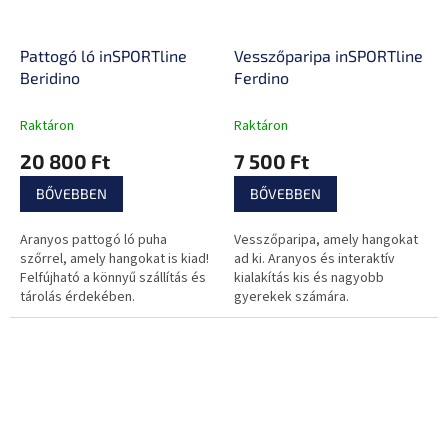
Pattogó ló inSPORTline
Vesszőparipa inSPORTline
Beridino
Ferdino
Raktáron
Raktáron
20 800 Ft
7 500 Ft
BŐVEBBEN
BŐVEBBEN
Aranyos pattogó ló puha
Vesszőparipa, amely hangokat
szőrrel, amely hangokat is kiad!
ad ki. Aranyos és interaktív
Felfújható a könnyű szállítás és
kialakítás kis és nagyobb
tárolás érdekében.
gyerekek számára.