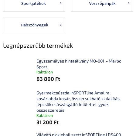
Sportjátékok
Vesszőparipák
Habszőnyegek
Legnépszerűbb termékek
Egyszemélyes hintaállvány MO-001 – Marbo
Sport
Raktáron
83 800 Ft
Gyermekcsúszda inSPORTline Amalira,
kosárlabda kosár, összecsukható kialakítás,
lépcsők csúszásgátló felülettel, gyors
összeszerelés
Raktáron
31 200 Ft
Világító pickleball szett inSPORTline LRS400,