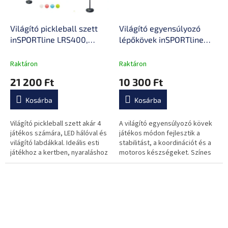
Világító pickleball szett
Világító egyensúlyozó
inSPORTline LRS400,
lépőkövek inSPORTline
tartós anyag, praktikus,
LS03 – 3 db, fejleszti a
világító műanyagból
stabilitást, 7 színes
Raktáron
Raktáron
készült, 4 játékos
fényhatás, ideális beltéri
21 200 Ft
10 300 Ft
számára, EN71 biztonsági
és kültéri használatra
tanúsítvány
Kosárba
Kosárba
Világító pickleball szett akár 4
A világító egyensúlyozó kövek
játékos számára, LED hálóval és
játékos módon fejlesztik a
világító labdákkal. Ideális esti
stabilitást, a koordinációt és a
játékhoz a kertben, nyaraláshoz
motoros készségeket. Színes
és családi versenyekhez.
LED-effektek, tartós kialakítás
és kreatív használat otthon...