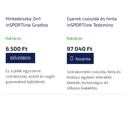
Hintadeszka 2in1
Gyerek csúszda és hinta
inSPORTline Grodino
inSPORTline Tedomino
Raktáron
Raktáron
6 500 Ft
97 040 Ft
BŐVEBBEN
Kosárba
Ez a játék egyszerre
Szórakoztató csúszda, hinta és
szórakoztat, erősít és segíti
kisbusz egyben. Interaktív
gyermeked fejlődését.
elemek, biztonságos és
stílusos kialakítás.