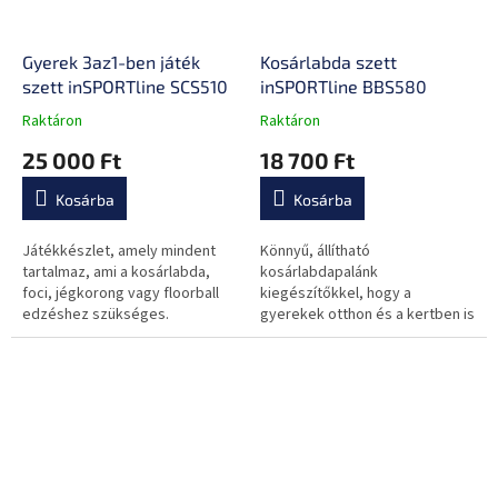
Gyerek 3az1-ben játék
Kosárlabda szett
szett inSPORTline SCS510
inSPORTline BBS580
Raktáron
Raktáron
A
A
termék
termék
25 000 Ft
18 700 Ft
átlagos
átlagos
értékelése
értékelése
Kosárba
Kosárba
5-
5-
ből
ből
0,0
0,0
Játékkészlet, amely mindent
Könnyű, állítható
csillag.
csillag.
tartalmaz, ami a kosárlabda,
kosárlabdapalánk
foci, jégkorong vagy floorball
kiegészítőkkel, hogy a
edzéshez szükséges.
gyerekek otthon és a kertben is
jól szórakozzanak!