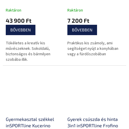
Raktáron
Raktáron
43 900 Ft
7 200 Ft
BŐVEBBEN
BŐVEBBEN
Tökéletes a kreatív kis
Praktikus kis zsámoly, ami
művészeknek. Sokoldalú,
segítséget nyújt a konyhában
biztonságos és bármilyen
vagy a fürdőszobában
szobába illik.
Gyermekasztal székkel
Gyerek csúszda és hinta
inSPORTline Kucerino
3in1 inSPORTline Frofino