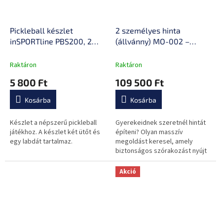
Pickleball készlet
2 személyes hinta
inSPORTline PBS200, 2
(állvánny) MO-002 –
játékosnak, könnyű, tartós
Marbo Sport
anyag, stílusos dizájn
Raktáron
Raktáron
5 800 Ft
109 500 Ft
Kosárba
Kosárba
Készlet a népszerű pickleball
Gyerekeidnek szeretnél hintát
játékhoz. A készlet két ütőt és
építeni? Olyan masszív
egy labdát tartalmaz.
megoldást keresel, amely
biztonságos szórakozást nyújt
számukra? A Marbo Sport MO-
002 kétszemélyes állványával
Akció
könnyedén...