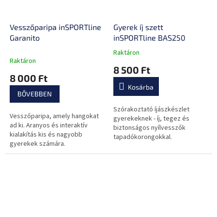
Vesszőparipa inSPORTline
Gyerek íj szett
Garanito
inSPORTline BAS250
Raktáron
A
Raktáron
termék
8 500 Ft
átlagos
8 000 Ft
értékelése
Kosárba
5-
BŐVEBBEN
ből
0,0
Szórakoztató íjászkészlet
Vesszőparipa, amely hangokat
csillag.
gyerekeknek - íj, tegez és
ad ki. Aranyos és interaktív
biztonságos nyílvesszők
kialakítás kis és nagyobb
tapadókorongokkal.
gyerekek számára.