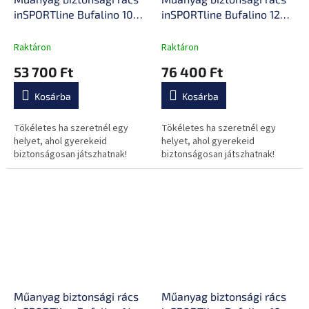
inSPORTline Bufalino 10+2
inSPORTline Bufalino 12+2
127x160x64 cm
167x160x64 cm
Raktáron
Raktáron
53 700 Ft
76 400 Ft
Kosárba
Kosárba
Tökéletes ha szeretnél egy
Tökéletes ha szeretnél egy
helyet, ahol gyerekeid
helyet, ahol gyerekeid
biztonságosan játszhatnak!
biztonságosan játszhatnak!
Műanyag biztonsági rács
Műanyag biztonsági rács