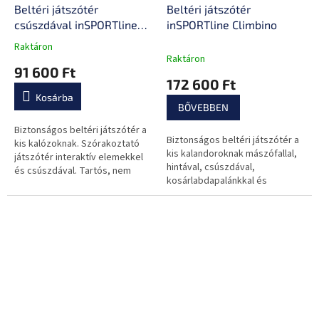
Beltéri játszótér
Beltéri játszótér
csúszdával inSPORTline
inSPORTline Climbino
Piratino
Raktáron
A
Raktáron
termék
91 600 Ft
átlagos
172 600 Ft
értékelése
Kosárba
5-
BŐVEBBEN
ből
0,0
Biztonságos beltéri játszótér a
Biztonságos beltéri játszótér a
csillag.
kis kalózoknak. Szórakoztató
kis kalandoroknak mászófallal,
játszótér interaktív elemekkel
hintával, csúszdával,
és csúszdával. Tartós, nem
kosárlabdapalánkkal és
veszélyes anyag.
függőgyűrűkkel. Tartós,
veszélytelen anyag, interaktív
és biztonsági...