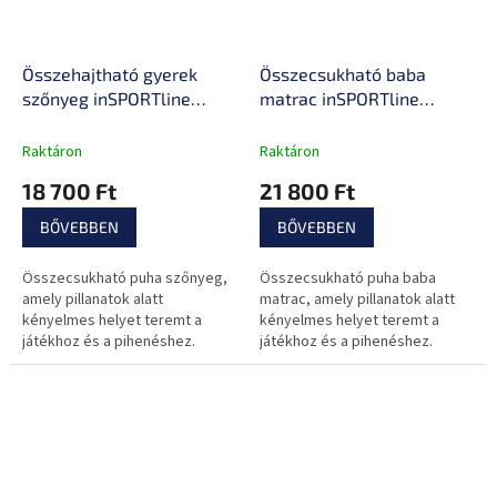
Összehajtható gyerek
Összecsukható baba
szőnyeg inSPORTline
matrac inSPORTline
Michlino 180x160x1,2 cm
Michlino 180x200x1,2 cm
Raktáron
Raktáron
18 700 Ft
21 800 Ft
BŐVEBBEN
BŐVEBBEN
Összecsukható puha szőnyeg,
Összecsukható puha baba
amely pillanatok alatt
matrac, amely pillanatok alatt
kényelmes helyet teremt a
kényelmes helyet teremt a
játékhoz és a pihenéshez.
játékhoz és a pihenéshez.