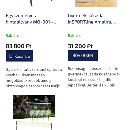
é
e
s
k
e
l
Egyszemélyes
Gyermekcsúszda
i
hintaállvány MO-001 –
inSPORTline Amalira,
s
Marbo Sport
kosárlabda kosár,
t
összecsukható kialakítás,
Raktáron
Raktáron
á
lépcsők csúszásgátló
83 800 Ft
31 200 Ft
j
felülettel, gyors
a
összeszerelés
BŐVEBBEN
Kosárba
Biztonságos, összecsukható
Gyerekhintát szeretnél építeni a
gyermekcsúszda kosárlabda-
kertbe? Olyan masszív
kosárral és csúszásgátló
megoldást keresel, amely
lépcsővel. Beltéri és kültéri
biztonságos szórakozást nyújt
használatra egyaránt alkalmas,
a gyermekeidnek? A Marbo
3 éves kortól ajánlott.
Sport MO-001 hintaállvánnyal
könnyedén...