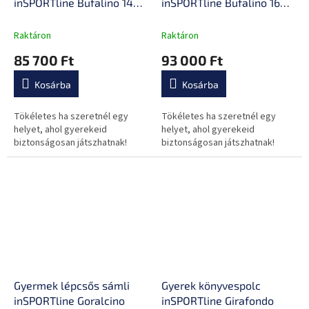
inSPORTline Bufalino 14+2
inSPORTline Bufalino 16+2
167x200x64 cm
160x240x64 cm
Raktáron
Raktáron
85 700 Ft
93 000 Ft
Kosárba
Kosárba
Tökéletes ha szeretnél egy
Tökéletes ha szeretnél egy
helyet, ahol gyerekeid
helyet, ahol gyerekeid
biztonságosan játszhatnak!
biztonságosan játszhatnak!
Gyermek lépcsős sámli
Gyerek könyvespolc
inSPORTline Goralcino
inSPORTline Girafondo