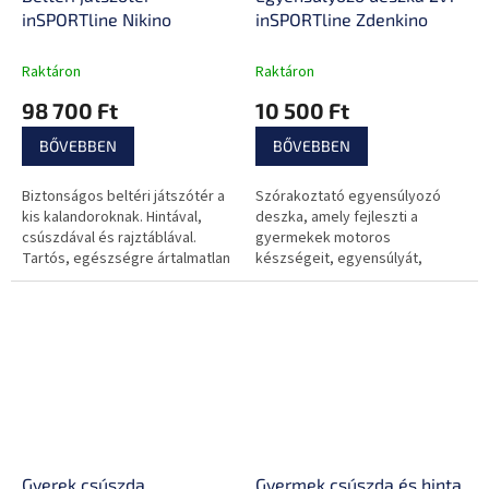
inSPORTline Nikino
inSPORTline Zdenkino
Raktáron
Raktáron
98 700 Ft
10 500 Ft
BŐVEBBEN
BŐVEBBEN
Biztonságos beltéri játszótér a
Szórakoztató egyensúlyozó
kis kalandoroknak. Hintával,
deszka, amely fejleszti a
csúszdával és rajztáblával.
gyermekek motoros
Tartós, egészségre ártalmatlan
készségeit, egyensúlyát,
anyag, interaktív és biztonsági
koordinációját és türelmét.
elemek.
Használható egyensúlyozó
deszkaként, labirintusként...
Gyerek csúszda
Gyermek csúszda és hinta