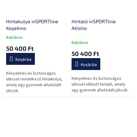
Hintakutya inSPORTline
Hintaló inSPORTline
Kepekino
Atisino
Raktáron
A
Raktáron
termék
50 400 Ft
átlagos
50 400 Ft
értékelése
Kosárba
5-
Kosárba
ből
0,0
Kényelmes és biztonságos
Kényelmes és biztonságos
csillag.
üléssel rendelkező hintakutya,
üléssel ellátott hintaló, amely
amely egy gyermek altatódalt
egy gyermek altatódalt játszik.
játszik.