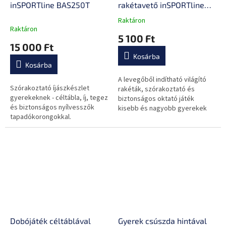
inSPORTline BAS250T
rakétavető inSPORTline
LURS780
Raktáron
A
Raktáron
termék
5 100 Ft
átlagos
15 000 Ft
értékelése
Kosárba
5-
Kosárba
ből
0,0
A levegőből indítható világító
Szórakoztató íjászkészlet
csillag.
rakéták, szórakoztató és
gyerekeknek - céltábla, íj, tegez
biztonságos oktató játék
és biztonságos nyílvesszők
kisebb és nagyobb gyerekek
tapadókorongokkal.
számára.
Dobójáték céltáblával
Gyerek csúszda hintával