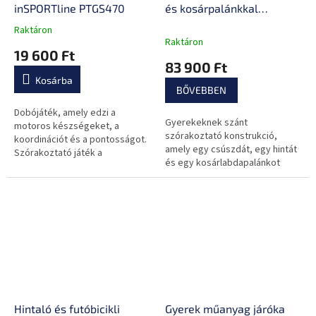
inSPORTline PTGS470
és kosárpalánkkal
inSPORTline Nebelino
Raktáron
A
Raktáron
termék
19 600 Ft
átlagos
83 900 Ft
értékelése
Kosárba
5-
BŐVEBBEN
ből
0,0
Dobójáték, amely edzi a
Gyerekeknek szánt
csillag.
motoros készségeket, a
szórakoztató konstrukció,
koordinációt és a pontosságot.
amely egy csúszdát, egy hintát
Szórakoztató játék a
és egy kosárlabdapalánkot
gyerekszobában, kertben vagy
kombinál. Biztonságos anyag,
házikóban.
lekerekített élek.
Hintaló és futóbicikli
Gyerek műanyag járóka