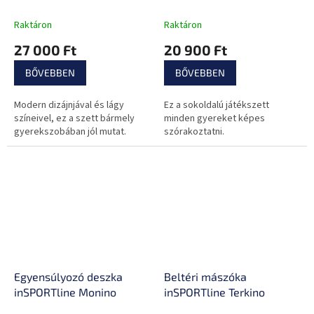
Raktáron
Raktáron
27 000 Ft
20 900 Ft
BŐVEBBEN
BŐVEBBEN
Modern dizájnjával és lágy
Ez a sokoldalú játékszett
színeivel, ez a szett bármely
minden gyereket képes
gyerekszobában jól mutat.
szórakoztatni.
Egyensúlyozó deszka
Beltéri mászóka
inSPORTline Monino
inSPORTline Terkino