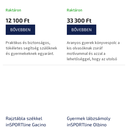
Raktáron
Raktáron
12 100 Ft
33 300 Ft
BŐVEBBEN
BŐVEBBEN
Praktikus és biztonságos,
Aranyos gyerek könyvespolc a
tökéletes segítség szülőknek
kis olvasóknak zsiráf
és gyermekeknek egyaránt.
motívummal és azzal a
lehetőséggel, hogy az utolsó
sort játékok tárolására
alakíthatják át.
Rajztábla székkel
Gyermek lábzsámoly
inSPORTline Gacino
inSPORTline Olbino