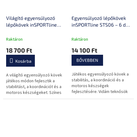
Világító egyensúlyozó
Egyensúlyozó lépőkövek
lépőkövek inSPORTline
inSPORTline STS06 – 6 db,
LS05 – 5 db, fejleszti a
vidám teknősök vagy
stabilitást, 7 színes
csillagok mintázata,
Raktáron
Raktáron
fényhatás, ideális beltéri
kompakt méret, ideális
18 700 Ft
14 100 Ft
és kültéri használatra
beltéri vagy kültéri
használatra
BŐVEBBEN
Kosárba
Játékos egyensúlyozó kövek a
A világító egyensúlyozó kövek
stabilitás, a koordináció és a
játékos módon fejlesztik a
motoros készségek
stabilitást, a koordinációt és a
fejlesztésére. Vidám teknősök
motoros készségeket. Színes
vagy csillagok mintázata, tartós
LED-effektek, tartós kialakítás
kialakítás, használható otthon
és kreatív használat otthon...
és a...