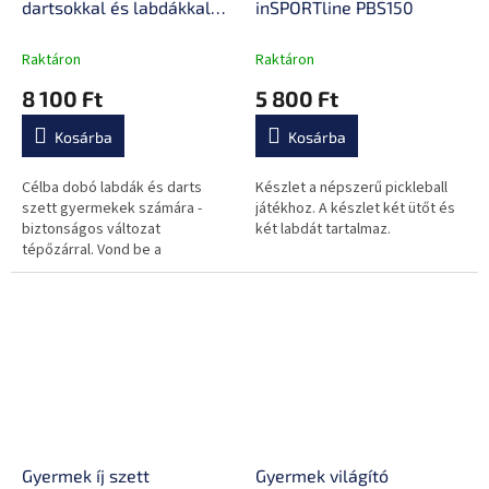
dartsokkal és labdákkal
inSPORTline PBS150
inSPORTline DSTS140
Raktáron
Raktáron
8 100 Ft
5 800 Ft
Kosárba
Kosárba
Célba dobó labdák és darts
Készlet a népszerű pickleball
szett gyermekek számára -
játékhoz. A készlet két ütőt és
biztonságos változat
két labdát tartalmaz.
tépőzárral. Vond be a
gyerekeket a családi
szórakozásba anélkül, hogy
féltened kellene a
biztonságukat.
Gyermek íj szett
Gyermek világító