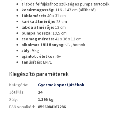
a labda felfújásához szükséges pumpa tartozék
kosármagasság:
116 - 147 cm (állítható)
táblaméret:
40 x 31 cm
karika átmérője:
23 cm
labda átmérője:
12 cm
pumpa hossza:
19,5 cm
csomag mérete:
41 x 36 x 12 cm
alkalmas töltőanyag:
víz, homok
súly:
9 kg
ajánlott életkor:
6+
tanúsítás:
EN71
Kiegészítő paraméterek
Kategória
:
Gyermek sportjátékok
Jótállás
:
24
Súly
:
1.395 kg
EAN vonalkód
:
8596084167286
L
á