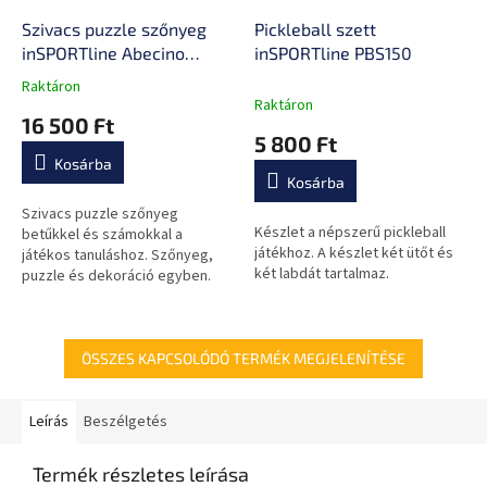
Szivacs puzzle szőnyeg
Pickleball szett
inSPORTline Abecino
inSPORTline PBS150
30x30x1 cm, 36db
Raktáron
A
Raktáron
termék
16 500 Ft
átlagos
5 800 Ft
értékelése
Kosárba
5-
Kosárba
ből
0,0
Szivacs puzzle szőnyeg
Készlet a népszerű pickleball
csillag.
betűkkel és számokkal a
játékhoz. A készlet két ütőt és
játékos tanuláshoz. Szőnyeg,
két labdát tartalmaz.
puzzle és dekoráció egyben.
ÖSSZES KAPCSOLÓDÓ TERMÉK MEGJELENÍTÉSE
Leírás
Beszélgetés
Termék részletes leírása