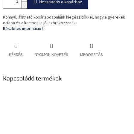
Hozzáadás a kosárhoz
Könnyű, állítható kosárlabdapalánk kiegészítőkkel, hogy a gyerekek
otthon és a kertben is jól szórakozzanak!
Részletes információ
KÉRDÉS
NYOMON KÖVETÉS
MEGOSZTÁS
Kapcsolódó termékek