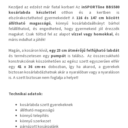
Kezdjed az edzést már fiatal korban! Az
inSPORTline BBS580
kosárlabda készlettel
otthon és a kertben is
elszórakoztathatod gyermekeidet! A
116 és 147 cm között
állítható magasságú
, könnyű kosárlabdaállványt bárhol
felállíthatod, és engedheted, hogy gyermekeid jól érezzék
magukat. Csak töltsd fel az alapot
vízzel vagy homokkal
, és
máris indulhat a játék!
Magán, a kosáron kívül,
egy 23 cm átmérőjű felfújható labdát
és természetesen egy
pumpát
is találsz
.
Az összecsukható
konstrukciónak köszönhetően az egész szett egyszerűen elfér
egy
41 x 36 cm-es
dobozban, így ha akarod, a gyerekek
biztosan kosárlabdázhatnak akár a nyaralóban vagy a nyaraláson
is. A szett biztosan nem foglalja a helyet!
Technikai adatok:
kosárlabda szett gyerekeknek
állítható magasságú
könnyű telepítés
könnyű szerkezet
párnázott kosárpalánk