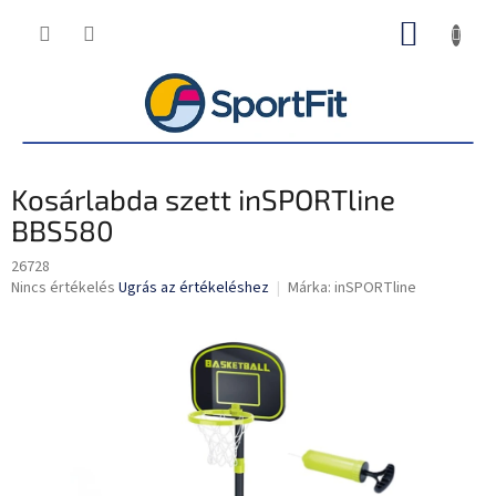
Ugrás
KOSÁR
a
fő
tartalomhoz
Kosárlabda szett inSPORTline
BBS580
26728
A
Nincs értékelés
Ugrás az értékeléshez
Márka:
inSPORTline
termék
átlagos
értékelése
5-
ből
0,0
csillag.