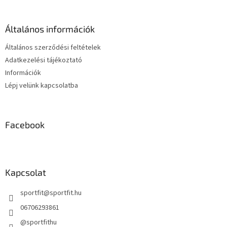
b
l
é
Általános információk
c
Általános szerződési feltételek
Adatkezelési tájékoztató
Információk
Lépj velünk kapcsolatba
Facebook
Kapcsolat
sportfit
@
sportfit.hu
06706293861
@sportfithu