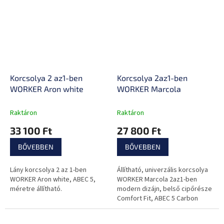
Korcsolya 2 az1-ben
Korcsolya 2az1-ben
WORKER Aron white
WORKER Marcola
Raktáron
Raktáron
33 100 Ft
27 800 Ft
BŐVEBBEN
BŐVEBBEN
Lány korcsolya 2 az 1-ben
Állítható, univerzális korcsolya
WORKER Aron white, ABEC 5,
WORKER Marcola 2az1-ben
méretre állítható.
modern dizájn, belső cipőrésze
Comfort Fit, ABEC 5 Carbon
csapágyak.