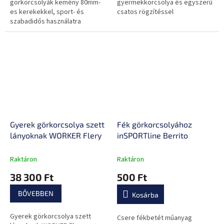
görkorcsolyák kemény 80mm-
gyermekkorcsolya és egyszerű
es kerekekkel, sport- és
csatos rögzítéssel
szabadidős használatra
egyaránt! Jól kiegyensúlyozott
és hihetetlenül stabil!
Gyerek görkorcsolya szett
Fék görkorcsolyához
lányoknak WORKER Flery
inSPORTline Berrito
Raktáron
Raktáron
38 300 Ft
500 Ft
BŐVEBBEN
Kosárba
Gyerek görkorcsolya szett
Csere fékbetét műanyag