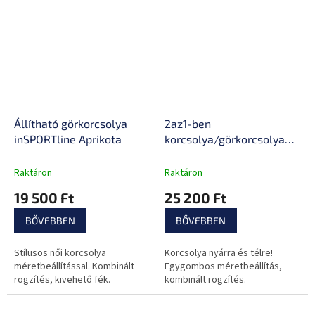
Állítható görkorcsolya
2az1-ben
inSPORTline Aprikota
korcsolya/görkorcsolya
inSPORTline Frolita
Raktáron
Raktáron
19 500 Ft
25 200 Ft
BŐVEBBEN
BŐVEBBEN
Stílusos női korcsolya
Korcsolya nyárra és télre!
méretbeállítással. Kombinált
Egygombos méretbeállítás,
rögzítés, kivehető fék.
kombinált rögzítés.