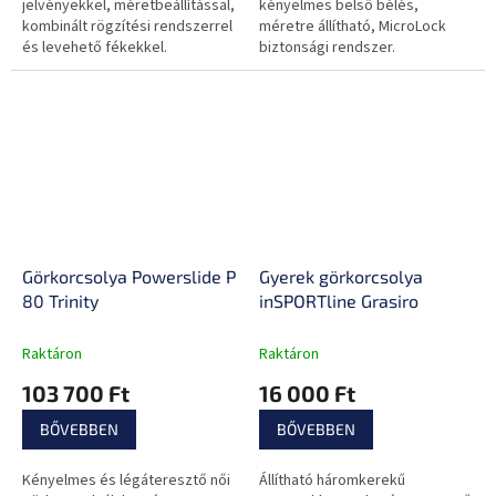
jelvényekkel, méretbeállítással,
kényelmes belső bélés,
kombinált rögzítési rendszerrel
méretre állítható, MicroLock
és levehető fékekkel.
biztonsági rendszer.
Görkorcsolya Powerslide Phuzion Argon Rose
Gyerek görkorcsolya
80 Trinity
inSPORTline Grasiro
Raktáron
Raktáron
103 700 Ft
16 000 Ft
BŐVEBBEN
BŐVEBBEN
Kényelmes és légáteresztő női
Állítható háromkerekű