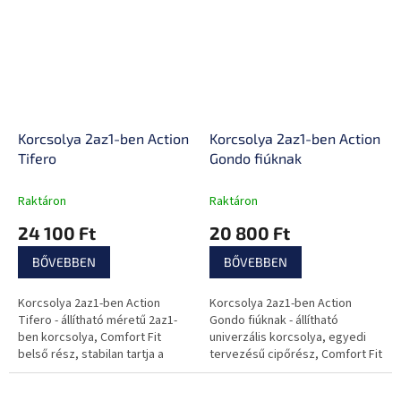
Korcsolya 2az1-ben Action
Korcsolya 2az1-ben Action
Tifero
Gondo fiúknak
Raktáron
Raktáron
24 100 Ft
20 800 Ft
BŐVEBBEN
BŐVEBBEN
Korcsolya 2az1-ben Action
Korcsolya 2az1-ben Action
Tifero - állítható méretű 2az1-
Gondo fiúknak - állítható
ben korcsolya, Comfort Fit
univerzális korcsolya, egyedi
belső rész, stabilan tartja a
tervezésű cipőrész, Comfort Fit
bokát
rendszer