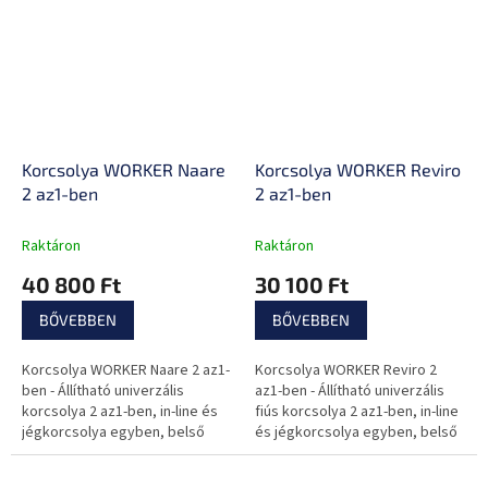
Korcsolya WORKER Naare
Korcsolya WORKER Reviro
2 az1-ben
2 az1-ben
Raktáron
Raktáron
40 800 Ft
30 100 Ft
BŐVEBBEN
BŐVEBBEN
Korcsolya WORKER Naare 2 az1-
Korcsolya WORKER Reviro 2
ben - Állítható univerzális
az1-ben - Állítható univerzális
korcsolya 2 az1-ben, in-line és
fiús korcsolya 2 az1-ben, in-line
jégkorcsolya egyben, belső
és jégkorcsolya egyben, belső
bélés, levehető fék, gyors
bélés, levehető fék, gyors
méretre állítás.
méretre állítás.