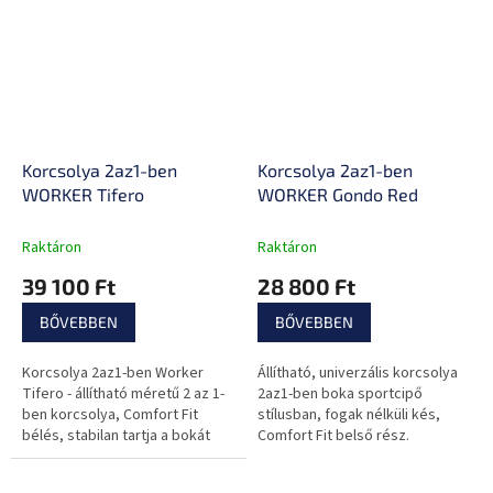
Korcsolya 2az1-ben
Korcsolya 2az1-ben
WORKER Tifero
WORKER Gondo Red
Raktáron
Raktáron
39 100 Ft
28 800 Ft
BŐVEBBEN
BŐVEBBEN
Korcsolya 2az1-ben Worker
Állítható, univerzális korcsolya
Tifero - állítható méretű 2 az 1-
2az1-ben boka sportcipő
ben korcsolya, Comfort Fit
stílusban, fogak nélküli kés,
bélés, stabilan tartja a bokát
Comfort Fit belső rész.