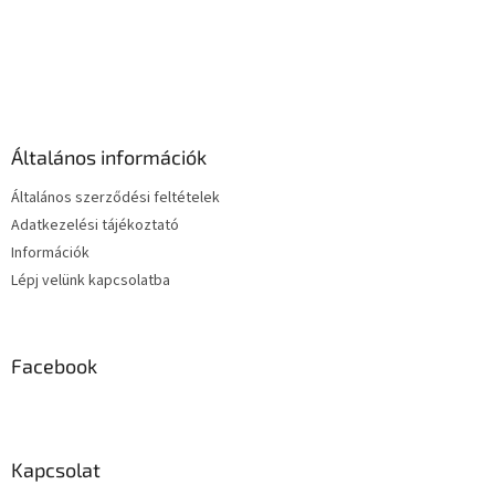
L
i
s
L
t
á
a
b
i
l
r
é
á
Általános információk
c
n
y
Általános szerződési feltételek
í
Adatkezelési tájékoztató
t
Információk
á
s
Lépj velünk kapcsolatba
e
l
e
m
Facebook
e
i
Kapcsolat