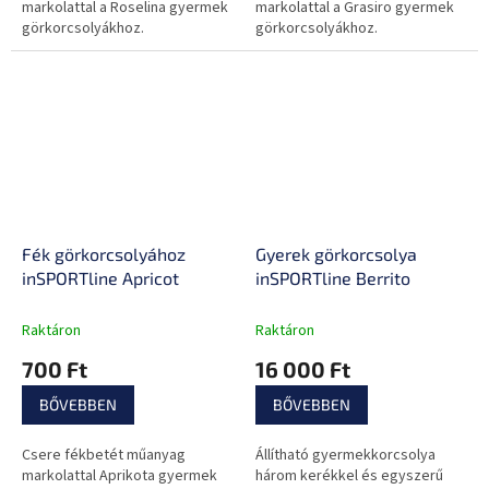
markolattal a Roselina gyermek
markolattal a Grasiro gyermek
görkorcsolyákhoz.
görkorcsolyákhoz.
Fék görkorcsolyához
Gyerek görkorcsolya
inSPORTline Apricot
inSPORTline Berrito
Raktáron
Raktáron
700 Ft
16 000 Ft
BŐVEBBEN
BŐVEBBEN
Csere fékbetét műanyag
Állítható gyermekkorcsolya
markolattal Aprikota gyermek
három kerékkel és egyszerű