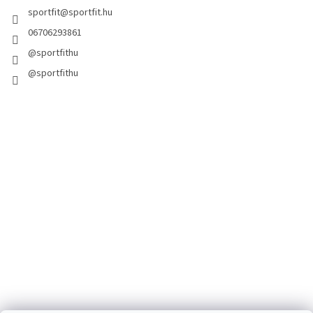
sportfit
@
sportfit.hu
06706293861
@sportfithu
@sportfithu