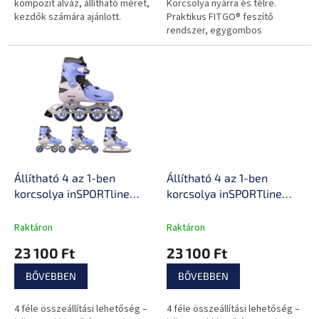
kompozit alváz, állítható méret,
Korcsolya nyárra és télre.
kezdők számára ajánlott.
Praktikus FITGO® feszítő
rendszer, egygombos
méretbeállítás.
Állítható 4 az 1-ben
Állítható 4 az 1-ben
korcsolya inSPORTline
korcsolya inSPORTline
Foursimo, Comfort Fit
Fourtuna, Comfort Fit
illeszkedés, MicroLock
illeszkedés, MicroLock
Raktáron
Raktáron
biztonsági csat,
biztonsági csat,
23 100 Ft
23 100 Ft
AdjusTouch méretbeállító
AdjusTouch méretbeállító
gomb
gomb
BŐVEBBEN
BŐVEBBEN
4 féle összeállítási lehetőség –
4 féle összeállítási lehetőség –