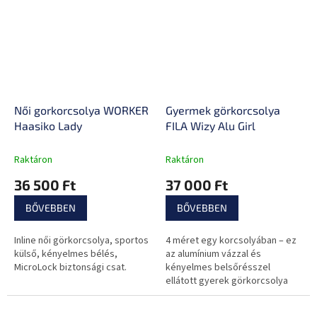
Női gorkorcsolya WORKER
Gyermek görkorcsolya
Haasiko Lady
FILA Wizy Alu Girl
Raktáron
Raktáron
36 500 Ft
37 000 Ft
BŐVEBBEN
BŐVEBBEN
Inline női görkorcsolya, sportos
4 méret egy korcsolyában – ez
külső, kényelmes bélés,
az alumínium vázzal és
MicroLock biztonsági csat.
kényelmes belsőrésszel
ellátott gyerek görkorcsolya
ideálisak kezdőknek.