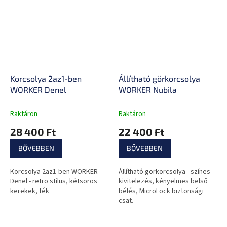
Korcsolya 2az1-ben
Állítható görkorcsolya
WORKER Denel
WORKER Nubila
Raktáron
Raktáron
28 400 Ft
22 400 Ft
BŐVEBBEN
BŐVEBBEN
Korcsolya 2az1-ben WORKER
Állítható görkorcsolya - színes
Denel - retro stílus, kétsoros
kivitelezés, kényelmes belső
kerekek, fék
bélés, MicroLock biztonsági
csat.