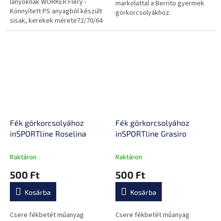
lányoknak WORKER Flery -
markolattal a Berrito gyermek
Könnyített PS anyagból készült
görkorcsolyákhoz.
sisak, kerekek mérete72/70/64
mm, négyrészes szett, könyök,
tenyér, csukló és térdvédő.
Fék görkorcsolyához
Fék görkorcsolyához
inSPORTline Roselina
inSPORTline Grasiro
Raktáron
Raktáron
500 Ft
500 Ft
Kosárba
Kosárba
Csere fékbetét műanyag
Csere fékbetét műanyag