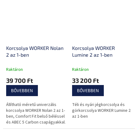
Korcsolya WORKER Nolan
Korcsolya WORKER
2 az 1-ben
Lumine 2 az 1-ben
Raktáron
Raktáron
39 700 Ft
33 200 Ft
BŐVEBBEN
BŐVEBBEN
Állítható méretű univerzális
Téli és nyári jégkorcsolya és
korcsolya WORKER Nolan 2 az 1-
görkorcsolya WORKER Lumine 2
ben, Comfort Fit belső béléssel
az 1-ben
és ABEC 5 Carbon csapágyakkal.