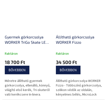
Gyermek görkorcsolya
Állítható görkorcsolya
WORKER TriGo Skate LED -
WORKER Fizzo
világító első kerékkel
Raktáron
Raktáron
18 700 Ft
34 500 Ft
BŐVEBBEN
BŐVEBBEN
Méretre állítható gyermek
Állítható görkorcsolya WORKER
görkorcsolya, ellenálló, könnyű,
Fizzo - Többszínű görkorcsolya,
világító első kerék, Tri-skateről
szilikon védők az oldalán,
való kerékcsere In-linera.
kényelmes bélés, MicroLock
kettős biztonsági zárral