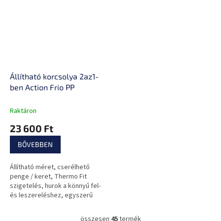
Állítható korcsolya 2az1-
ben Action Frio PP
Raktáron
23 600 Ft
BŐVEBBEN
Állítható méret, cserélhető
penge / keret, Thermo Fit
szigetelés, hurok a könnyű fel-
és leszereléshez, egyszerű
kialakítás, unisex.
összesen
45
termék