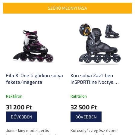
k
e
SZŰRŐ MEGNYITÁSA
k
r
T
e
e
n
r
d
m
e
é
z
k
é
e
s
k
e
l
Fila X-One G görkorcsolya
Korcsolya 2az1-ben
i
fekete/magenta
inSPORTline Noctys,
s
tekerős rögzítés, Comfort
t
Fit, Micro Lock,
Raktáron
Raktáron
á
Fényvisszaverő elem
31 200 Ft
32 500 Ft
j
a
BŐVEBBEN
BŐVEBBEN
Junior lány modell, erős
Korcsolyázz egész évben!