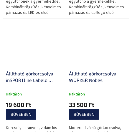
együtt nőnek a gyermekeddel!
együtt nő a gyermekekkel!
Kombinált rögzítés, kényelmes
Kombinált rögzítés, kényelmes
párnázás és LED-es első
párnázás és csillogó első
kerekek.
kerekek.
Állítható görkorcsolya
Állítható görkorcsolya
inSPORTline Labelo,
WORKER Nobes
Comfort Fit és Safety
Ankle technológia,
Raktáron
Raktáron
kombinált rögzítési
19 600 Ft
33 500 Ft
rendszer, állítható
vázméret, PU gumi
BŐVEBBEN
BŐVEBBEN
Korcsolya aranyos, vidám kis
Modern dizájnú görkorcsolya,