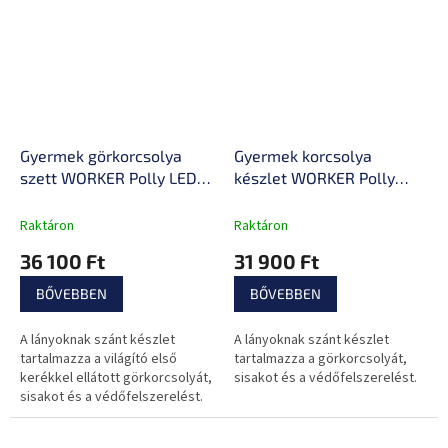
Gyermek görkorcsolya
Gyermek korcsolya
szett WORKER Polly LED -
készlet WORKER Polly
világító első kerékkel
állítható méretű
Raktáron
Raktáron
36 100 Ft
31 900 Ft
BŐVEBBEN
BŐVEBBEN
A lányoknak szánt készlet
A lányoknak szánt készlet
tartalmazza a világító első
tartalmazza a görkorcsolyát,
kerékkel ellátott görkorcsolyát,
sisakot és a védőfelszerelést.
sisakot és a védőfelszerelést.