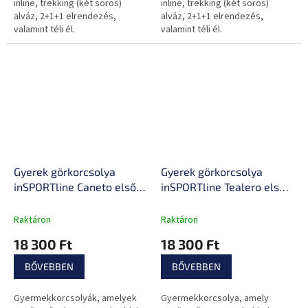
inline, trekking (két soros)
inline, trekking (két soros)
alváz, 2+1+1 elrendezés,
alváz, 2+1+1 elrendezés,
valamint téli él.
valamint téli él.
Gyerek görkorcsolya
Gyerek görkorcsolya
inSPORTline Caneto első
inSPORTline Tealero első
LED kerekekkel, Microlock
LED kerekekkel, Microlock
csat, AdjusTouch, Safety
csat, AdjusTouch, Safety
Raktáron
Raktáron
Ankle, Comfort Fit
Ankle, Comfort Fit
18 300 Ft
18 300 Ft
BŐVEBBEN
BŐVEBBEN
Gyermekkorcsolyák, amelyek
Gyermekkorcsolya, amely