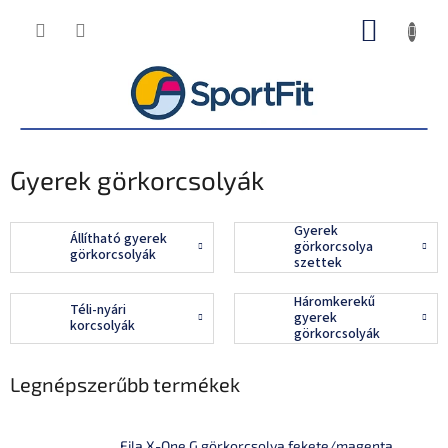
Ugrás
KOSÁR
a
fő
tartalomhoz
Gyerek görkorcsolyák
Gyerek
Állítható gyerek
görkorcsolya
görkorcsolyák
szettek
Háromkerekű
Téli-nyári
gyerek
korcsolyák
görkorcsolyák
Legnépszerűbb termékek
Fila X-One G görkorcsolya fekete/magenta