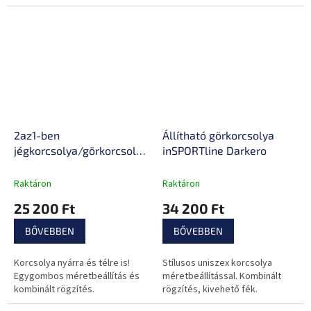
2az1-ben
Állítható görkorcsolya
jégkorcsolya/görkorcsolya
inSPORTline Darkero
inSPORTline Dornan
Raktáron
Raktáron
25 200 Ft
34 200 Ft
BŐVEBBEN
BŐVEBBEN
Korcsolya nyárra és télre is!
Stílusos uniszex korcsolya
Egygombos méretbeállítás és
méretbeállítással. Kombinált
kombinált rögzítés.
rögzítés, kivehető fék.