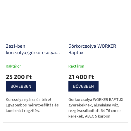
2az1-ben
Görkorcsolya WORKER
korcsolya/görkorcsolya
Raptux
inSPORTline Mintero
Raktáron
Raktáron
25 200 Ft
21 400 Ft
BŐVEBBEN
BŐVEBBEN
Korcsolya nyárra és télre!
Görkorcsolya WORKER RAPTUX -
Egygombos méretbeállítás és
gyerekeknek, alumínium váz,
kombinált rögzítés.
rezgéscsillapított 64-76 cm-es
kerekek, ABEC 5 karbon
tengelyek, antibakteriális cipő