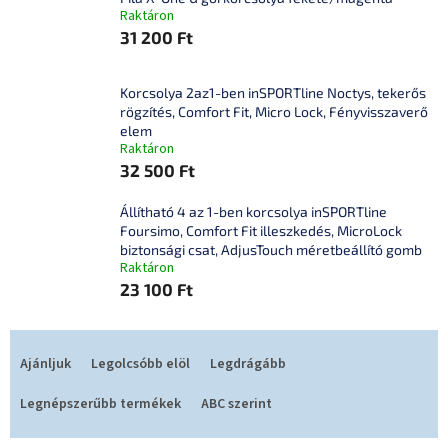
Raktáron
31 200 Ft
Korcsolya 2az1-ben inSPORTline Noctys, tekerős
rögzítés, Comfort Fit, Micro Lock, Fényvisszaverő
elem
Raktáron
32 500 Ft
Állítható 4 az 1-ben korcsolya inSPORTline
Foursimo, Comfort Fit illeszkedés, MicroLock
biztonsági csat, AdjusTouch méretbeállító gomb
Raktáron
23 100 Ft
T
e
Ajánljuk
Legolcsóbb elöl
Legdrágább
r
m
Legnépszerűbb termékek
ABC szerint
é