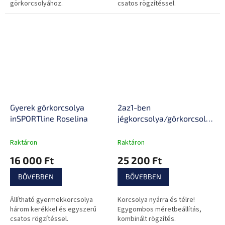
görkorcsolyához.
csatos rögzítéssel.
Gyerek görkorcsolya
2az1-ben
inSPORTline Roselina
jégkorcsolya/görkorcsolya
inSPORTline Malibo
Raktáron
Raktáron
16 000 Ft
25 200 Ft
BŐVEBBEN
BŐVEBBEN
Állítható gyermekkorcsolya
Korcsolya nyárra és télre!
három kerékkel és egyszerű
Egygombos méretbeállítás,
csatos rögzítéssel.
kombinált rögzítés.