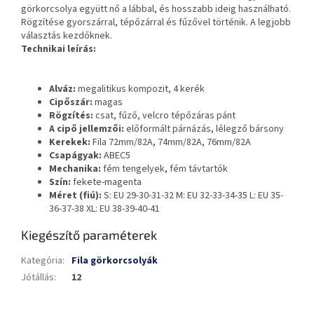
görkorcsolya együtt nő a lábbal, és hosszabb ideig használható.
Rögzítése gyorszárral, tépőzárral és fűzővel történik. A legjobb
választás kezdőknek.
Technikai leírás:
Alváz:
megalitikus kompozit, 4 kerék
Cipőszár:
magas
Rögzítés:
csat, fűző, velcro tépőzáras pánt
A cipő jellemzői:
előformált párnázás, lélegző bársony
Kerekek:
Fila 72mm/82A, 74mm/82A, 76mm/82A
Csapágyak:
ABEC5
Mechanika:
fém tengelyek, fém távtartók
Szín:
fekete-magenta
Méret (fiú):
S: EU 29-30-31-32 M: EU 32-33-34-35 L: EU 35-
36-37-38 XL: EU 38-39-40-41
Kiegészítő paraméterek
Kategória
:
Fila görkorcsolyák
Jótállás
:
12