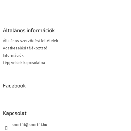
L
á
b
l
é
Általános információk
c
Általános szerződési feltételek
Adatkezelési tájékoztató
Információk
Lépj velünk kapcsolatba
Facebook
Kapcsolat
sportfit
@
sportfit.hu