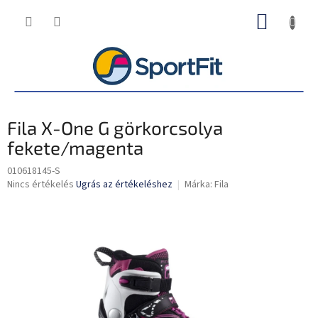
Ugrás
KOSÁR
a
fő
tartalomhoz
Fila X-One G görkorcsolya
fekete/magenta
010618145-S
A
Nincs értékelés
Ugrás az értékeléshez
Márka:
Fila
termék
átlagos
értékelése
5-
ből
0,0
csillag.