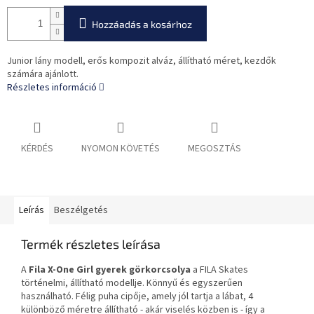
Hozzáadás a kosárhoz
Junior lány modell, erős kompozit alváz, állítható méret, kezdők
számára ajánlott.
Részletes információ
KÉRDÉS
NYOMON KÖVETÉS
MEGOSZTÁS
Leírás
Beszélgetés
Termék részletes leírása
A
Fila X-One Girl gyerek görkorcsolya
a FILA Skates
történelmi, állítható modellje. Könnyű és egyszerűen
használható. Félig puha cipője, amely jól tartja a lábat, 4
különböző méretre állítható - akár viselés közben is - így a