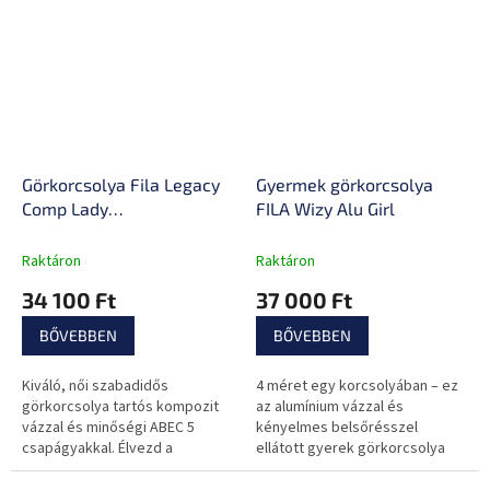
Görkorcsolya Fila Legacy
Gyermek görkorcsolya
Comp Lady
FILA Wizy Alu Girl
Fekete/Világoskék
Raktáron
Raktáron
34 100 Ft
37 000 Ft
BŐVEBBEN
BŐVEBBEN
Kiváló, női szabadidős
4 méret egy korcsolyában – ez
görkorcsolya tartós kompozit
az alumínium vázzal és
vázzal és minőségi ABEC 5
kényelmes belsőrésszel
csapágyakkal. Élvezd a
ellátott gyerek görkorcsolya
kényelmes formájú, stílusos
ideálisak kezdőknek.