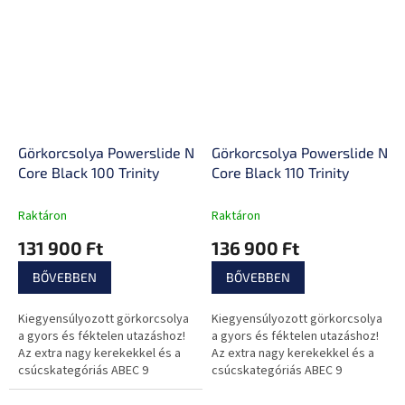
Görkorcsolya Powerslide Next
Görkorcsolya Powerslide Nex
Core Black 100 Trinity
Core Black 110 Trinity
Raktáron
Raktáron
131 900 Ft
136 900 Ft
BŐVEBBEN
BŐVEBBEN
Kiegyensúlyozott görkorcsolya
Kiegyensúlyozott görkorcsolya
a gyors és féktelen utazáshoz!
a gyors és féktelen utazáshoz!
Az extra nagy kerekekkel és a
Az extra nagy kerekekkel és a
csúcskategóriás ABEC 9
csúcskategóriás ABEC 9
csapágyakkal semmi sem fog
csapágyakkal semmi sem fog
megállítani!
megállítani!