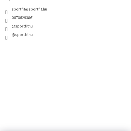
sportfit
@
sportfit.hu
06706293861
@sportfithu
@sportfithu