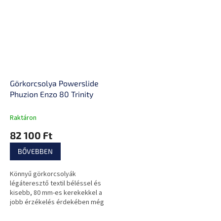
Görkorcsolya Powerslide
Phuzion Enzo 80 Trinity
Raktáron
82 100 Ft
BŐVEBBEN
Könnyű görkorcsolyák
légáteresztő textil béléssel és
kisebb, 80 mm-es kerekekkel a
jobb érzékelés érdekében még
gyors és intenzív futás közben
is.