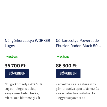
Női görkorcsolya WORKER
Görkorcsolya Powerslide
Lugos
Phuzion Radon Black 80
Trinity
Raktáron
Raktáron
36 700 Ft
86 300 Ft
BŐVEBBEN
BŐVEBBEN
Női görkorcsolya WORKER
Kényelmes és légáteresztő
Lugos - Elegáns stílus,
görkorcsolya sportoláshoz és
kényelmes belső bélés,
szabadidős használatra! Jól
MicroLock biztonsági zár
kiegyensúlyozott és
hihetetlenül stabil!