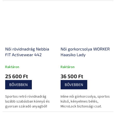
tengelyek, antibakteriális cipő
Női rövidnadrág Nebbia
Női gorkorcsolya WORKER
FIT Activewear 442
Haasiko Lady
Raktáron
Raktáron
25 600 Ft
36 500 Ft
BŐVEBBEN
BŐVEBBEN
Sportos retró rövidnadrág
Inline női görkorcsolya, sportos
lazább szabásban könnyű és
külső, kényelmes bélés,
gyorsan száradó anyagból!
MicroLock biztonsági csat.