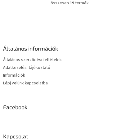
összesen
19
termék
L
i
s
L
t
á
a
b
i
l
r
é
á
Általános információk
c
n
y
Általános szerződési feltételek
í
Adatkezelési tájékoztató
t
Információk
á
s
Lépj velünk kapcsolatba
e
l
e
m
Facebook
e
i
Kapcsolat