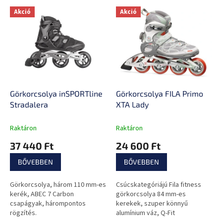
r
T
Akció
Akció
e
e
n
r
d
m
e
é
z
k
é
e
s
k
e
l
Görkorcsolya inSPORTline
Görkorcsolya FILA Primo
i
Stradalera
XTA Lady
s
t
Raktáron
Raktáron
á
37 440 Ft
24 600 Ft
j
a
BŐVEBBEN
BŐVEBBEN
Görkorcsolya, három 110 mm-es
Csúcskategóriájú Fila fitness
kerék, ABEC 7 Carbon
görkorcsolya 84 mm-es
csapágyak, hárompontos
kerekek, szuper könnyű
rögzítés.
alumínium váz, Q-Fit