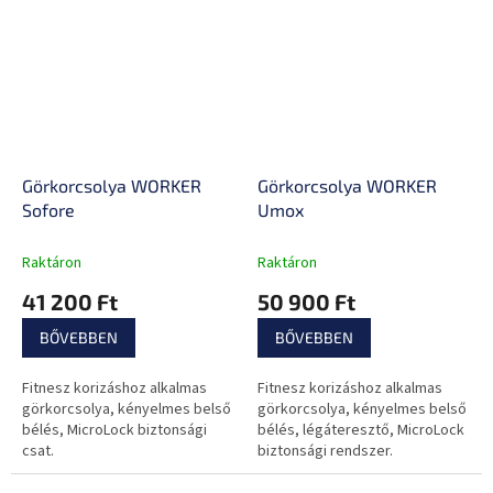
dizájnos cipőt!
Görkorcsolya WORKER
Görkorcsolya WORKER
Sofore
Umox
Raktáron
Raktáron
41 200 Ft
50 900 Ft
BŐVEBBEN
BŐVEBBEN
Fitnesz korizáshoz alkalmas
Fitnesz korizáshoz alkalmas
görkorcsolya, kényelmes belső
görkorcsolya, kényelmes belső
bélés, MicroLock biztonsági
bélés, légáteresztő, MicroLock
csat.
biztonsági rendszer.