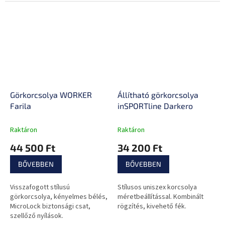
egyaránt! Jól kiegyensúlyozott
és hihetetlenül stabil!
Görkorcsolya WORKER
Állítható görkorcsolya
Farila
inSPORTline Darkero
Raktáron
Raktáron
44 500 Ft
34 200 Ft
BŐVEBBEN
BŐVEBBEN
Visszafogott stílusú
Stílusos uniszex korcsolya
görkorcsolya, kényelmes bélés,
méretbeállítással. Kombinált
MicroLock biztonsági csat,
rögzítés, kivehető fék.
szellőző nyílások.