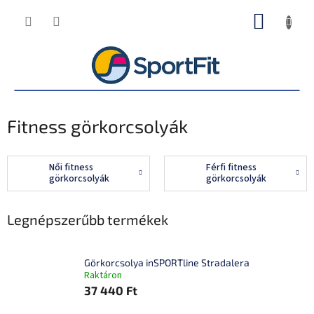
Ugrás
KOSÁR
a
fő
tartalomhoz
Fitness görkorcsolyák
Női fitness
Férfi fitness
görkorcsolyák
görkorcsolyák
Legnépszerűbb termékek
Görkorcsolya inSPORTline Stradalera
Raktáron
37 440 Ft