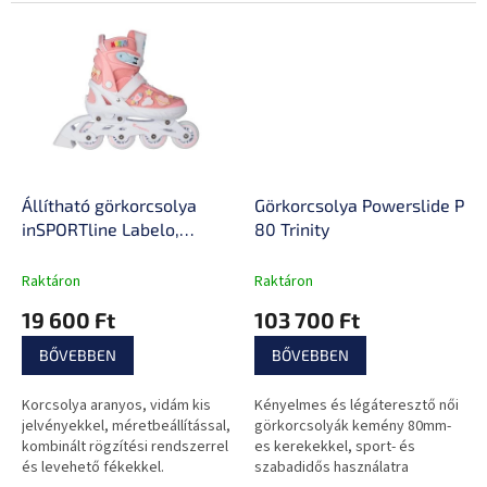
zárrendszer, speciális erős
cipőhéj, ABEC7 csapágyak
Állítható görkorcsolya
Görkorcsolya Powerslide Phu
inSPORTline Labelo,
80 Trinity
Comfort Fit és Safety
Ankle technológia,
Raktáron
Raktáron
kombinált rögzítési
19 600 Ft
103 700 Ft
rendszer, állítható
vázméret, PU gumi
BŐVEBBEN
BŐVEBBEN
Korcsolya aranyos, vidám kis
Kényelmes és légáteresztő női
jelvényekkel, méretbeállítással,
görkorcsolyák kemény 80mm-
kombinált rögzítési rendszerrel
es kerekekkel, sport- és
és levehető fékekkel.
szabadidős használatra