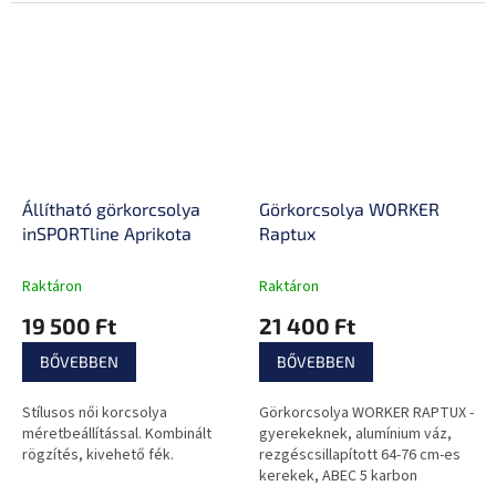
Állítható görkorcsolya
Görkorcsolya WORKER
inSPORTline Aprikota
Raptux
Raktáron
Raktáron
19 500 Ft
21 400 Ft
BŐVEBBEN
BŐVEBBEN
Stílusos női korcsolya
Görkorcsolya WORKER RAPTUX -
méretbeállítással. Kombinált
gyerekeknek, alumínium váz,
rögzítés, kivehető fék.
rezgéscsillapított 64-76 cm-es
kerekek, ABEC 5 karbon