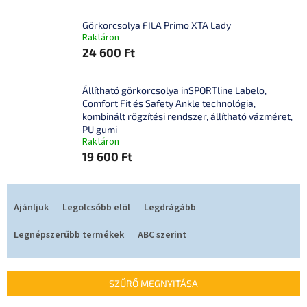
Görkorcsolya FILA Primo XTA Lady
Raktáron
24 600 Ft
Állítható görkorcsolya inSPORTline Labelo,
Comfort Fit és Safety Ankle technológia,
kombinált rögzítési rendszer, állítható vázméret,
PU gumi
Raktáron
19 600 Ft
T
e
Ajánljuk
Legolcsóbb elöl
Legdrágább
r
m
Legnépszerűbb termékek
ABC szerint
é
k
e
SZŰRŐ MEGNYITÁSA
k