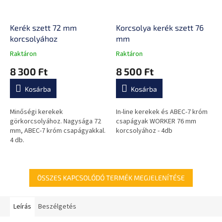
Kerék szett 72 mm
Korcsolya kerék szett 76
korcsolyához
mm
Raktáron
Raktáron
A
A
termék
termék
8 300 Ft
8 500 Ft
átlagos
átlagos
értékelése
értékelése
Kosárba
Kosárba
5-
5-
ből
ből
0,0
0,0
Minőségi kerekek
In-line kerekek és ABEC-7 króm
csillag.
csillag.
görkorcsolyához. Nagysága 72
csapágyak WORKER 76 mm
mm, ABEC-7 króm csapágyakkal.
korcsolyához - 4db
4 db.
ÖSSZES KAPCSOLÓDÓ TERMÉK MEGJELENÍTÉSE
Leírás
Beszélgetés