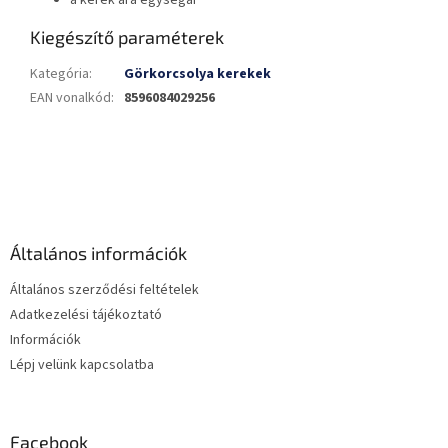
Kiegészítő paraméterek
Kategória
:
Görkorcsolya kerekek
EAN vonalkód
:
8596084029256
L
á
b
l
é
Általános információk
c
Általános szerződési feltételek
Adatkezelési tájékoztató
Információk
Lépj velünk kapcsolatba
Facebook