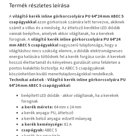
Termék részletes leírása
A
világító kerék inline görkorcsolyára PU 64*24 mm ABEC 5
csapágyakkal
azon görkorisok számára lett tervezve, akiknek
számít a stílus és a minőség. Az áttetsző kerékbe LED diódák
vannak beépítve, amelyek akkor világítanak, ha a kerekek
forognak. A
világító kerék inline görkorcsolyára PU 64*24
mm ABEC 5 csapágyakkal
nagyszerű tulajdonsága, hogy a
világításhoz nincs szükség elemre, a diódák elektromágneses
energia hatására töltődnek fel a kerék forgása során. A kerekek
hosszú élettartamát és kényelmes gurulását sima felületen a
pontos kialakítás biztosítja. Az ABEC 5 csapágyaknak
köszönhetően kiváló menettulajdonságokkal rendelkezik.
Technikai adatok - Világító kerék inline görkorcsolyára PU
64*24 mm ABEC 5 csapágyakkal:
beépített LED diódák - akkor világítanak, ha a kerekek
forognak
a kerék mérete:
64 mm x 24 mm
a kerék anyaga: PU, áttetsző
a kerék belső anyaga: edzett műanyag
a kerék keménysége:
82 A
csapágyak:
ABEC 5
a kerék ára egységár