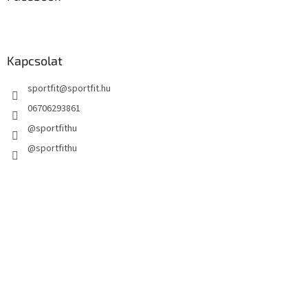
Kapcsolat
sportfit
@
sportfit.hu
06706293861
@sportfithu
@sportfithu