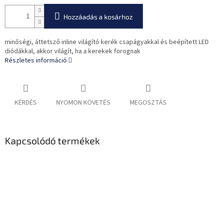
Hozzáadás a kosárhoz
minőségi, áttetsző inline világító kerék csapágyakkal és beépített LED
diódákkal, akkor világít, ha a kerekek forognak
Részletes információ
KÉRDÉS
NYOMON KÖVETÉS
MEGOSZTÁS
Kapcsolódó termékek