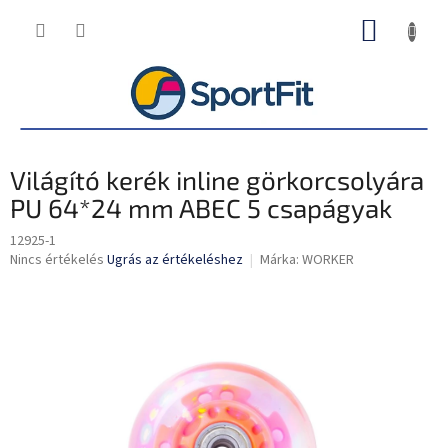
Ugrás
KOSÁR
a
fő
tartalomhoz
Világító kerék inline görkorcsolyára
PU 64*24 mm ABEC 5 csapágyak
12925-1
A
Nincs értékelés
Ugrás az értékeléshez
Márka:
WORKER
termék
átlagos
értékelése
5-
ből
0,0
csillag.