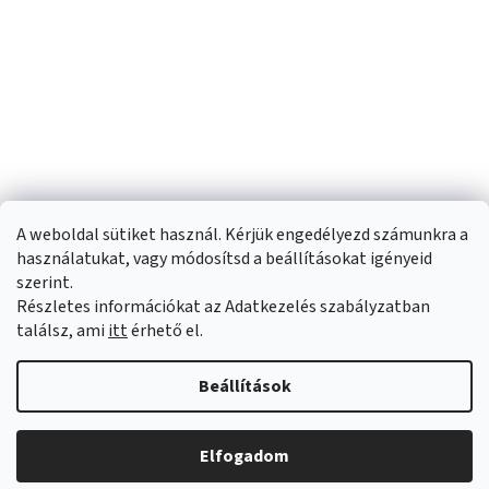
A weboldal sütiket használ. Kérjük engedélyezd számunkra a
használatukat, vagy módosítsd a beállításokat igényeid
szerint.
Részletes információkat az Adatkezelés szabályzatban
Shoptet készítette
találsz, ami
itt
érhető el.
Copyright 2026
Sportfit.hu
. Minden jog fenntartva.
Süti beállítások
Beállítások
szerkesztése
Elfogadom