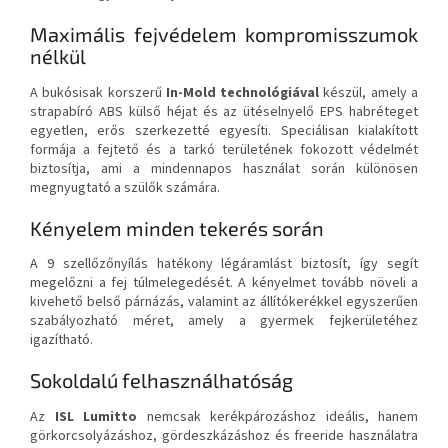
Maximális fejvédelem kompromisszumok
nélkül
A bukósisak korszerű
In-Mold technológiával
készül, amely a
strapabíró ABS külső héjat és az ütéselnyelő EPS habréteget
egyetlen, erős szerkezetté egyesíti. Speciálisan kialakított
formája a fejtető és a tarkó területének fokozott védelmét
biztosítja, ami a mindennapos használat során különösen
megnyugtató a szülők számára.
Kényelem minden tekerés során
A 9 szellőzőnyílás hatékony légáramlást biztosít, így segít
megelőzni a fej túlmelegedését. A kényelmet tovább növeli a
kivehető belső párnázás, valamint az állítókerékkel egyszerűen
szabályozható méret, amely a gyermek fejkerületéhez
igazítható.
Sokoldalú felhasználhatóság
Az
ISL Lumitto
nemcsak kerékpározáshoz ideális, hanem
görkorcsolyázáshoz, gördeszkázáshoz és freeride használatra