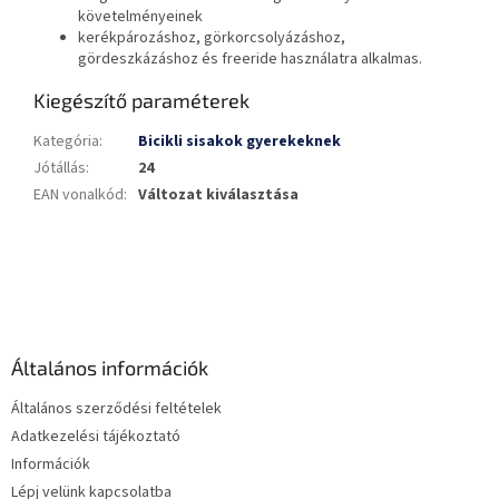
követelményeinek
kerékpározáshoz, görkorcsolyázáshoz,
gördeszkázáshoz és freeride használatra alkalmas.
Kiegészítő paraméterek
Kategória
:
Bicikli sisakok gyerekeknek
Jótállás
:
24
EAN vonalkód
:
Változat kiválasztása
L
á
b
l
é
Általános információk
c
Általános szerződési feltételek
Adatkezelési tájékoztató
Információk
Lépj velünk kapcsolatba