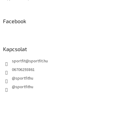
Facebook
Kapcsolat
sportfit
@
sportfit.hu
06706293861
@sportfithu
@sportfithu