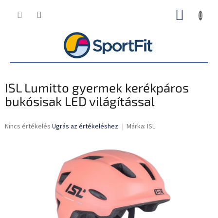
Ugrás
KOSÁR
a
fő
tartalomhoz
ISL Lumitto gyermek kerékpáros
bukósisak LED világítással
A
Nincs értékelés
Ugrás az értékeléshez
Márka:
ISL
termék
átlagos
értékelése
5-
ből
0,0
csillag.