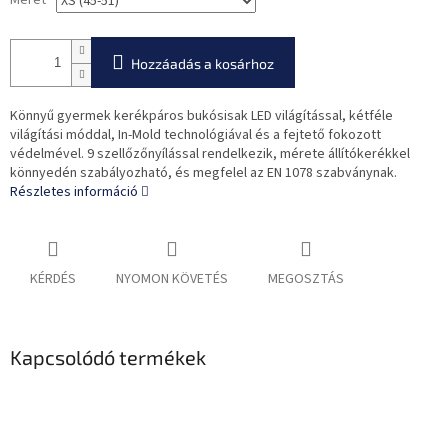
Méret
Hozzáadás a kosárhoz
Könnyű gyermek kerékpáros bukósisak LED világítással, kétféle
világítási móddal, In-Mold technológiával és a fejtető fokozott
védelmével. 9 szellőzőnyílással rendelkezik, mérete állítókerékkel
könnyedén szabályozható, és megfelel az EN 1078 szabványnak.
Részletes információ
KÉRDÉS
NYOMON KÖVETÉS
MEGOSZTÁS
Kapcsolódó termékek