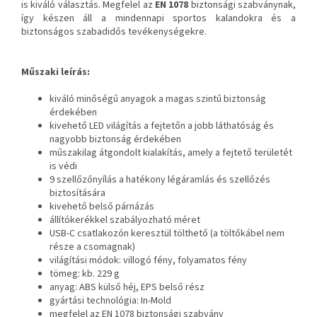
is kiváló választás. Megfelel az
EN 1078
biztonsági szabványnak,
így készen áll a mindennapi sportos kalandokra és a
biztonságos szabadidős tevékenységekre.
Műszaki leírás:
kiváló minőségű anyagok a magas szintű biztonság
érdekében
kivehető LED világítás a fejtetőn a jobb láthatóság és
nagyobb biztonság érdekében
műszakilag átgondolt kialakítás, amely a fejtető területét
is védi
9 szellőzőnyílás a hatékony légáramlás és szellőzés
biztosítására
kivehető belső párnázás
állítókerékkel szabályozható méret
USB-C csatlakozón keresztül tölthető (a töltőkábel nem
része a csomagnak)
világítási módok: villogó fény, folyamatos fény
tömeg: kb. 229 g
anyag: ABS külső héj, EPS belső rész
gyártási technológia: In-Mold
megfelel az EN 1078 biztonsági szabvány