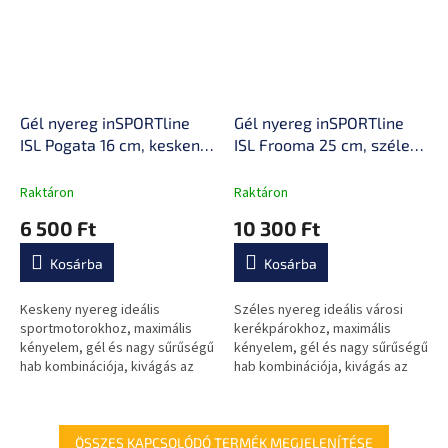
Gél nyereg inSPORTline
Gél nyereg inSPORTline
ISL Pogata 16 cm, keskeny
ISL Frooma 25 cm, széles
kialakítás, kivágás az
kialakítás, kivágás az
érzékeny területeken
érzékeny területeken
Raktáron
Raktáron
6 500 Ft
10 300 Ft
Kosárba
Kosárba
Keskeny nyereg ideális
Széles nyereg ideális városi
sportmotorokhoz, maximális
kerékpárokhoz, maximális
kényelem, gél és nagy sűrűségű
kényelem, gél és nagy sűrűségű
hab kombinációja, kivágás az
hab kombinációja, kivágás az
érzékeny területekre nehezedő
érzékeny területekre nehezedő
nyomás csökkentésére, tartós
nyomás csökkentésére,
műbőr...
tartós...
ÖSSZES KAPCSOLÓDÓ TERMÉK MEGJELENÍTÉSE