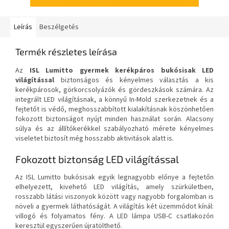
Leírás
Beszélgetés
Termék részletes leírása
Az
ISL Lumitto gyermek kerékpáros bukósisak LED
világítással
biztonságos és kényelmes választás a kis
kerékpárosok, görkorcsolyázók és gördeszkások számára. Az
integrált LED világításnak, a könnyű In-Mold szerkezetnek és a
fejtetőt is védő, meghosszabbított kialakításnak köszönhetően
fokozott biztonságot nyújt minden használat során. Alacsony
súlya és az állítókerékkel szabályozható mérete kényelmes
viseletet biztosít még hosszabb aktivitások alatt is.
Fokozott biztonság LED világítással
Az ISL Lumitto bukósisak egyik legnagyobb előnye a fejtetőn
elhelyezett, kivehető LED világítás, amely szürkületben,
rosszabb látási viszonyok között vagy nagyobb forgalomban is
növeli a gyermek láthatóságát. A világítás két üzemmódot kínál:
villogó és folyamatos fény. A LED lámpa USB-C csatlakozón
keresztül egyszerűen újratölthető.