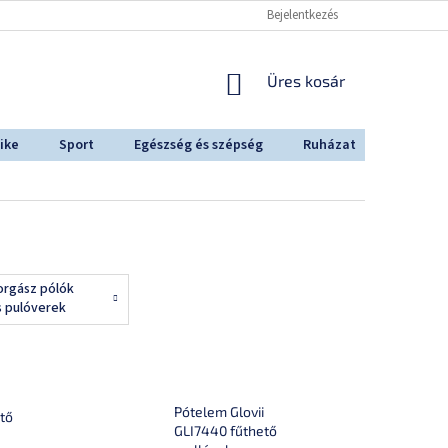
Bejelentkezés
KOSÁR
Üres kosár
ike
Sport
Egészség és szépség
Ruházat
Outdoo
orgász pólók
s pulóverek
Pótelem Glovii
ető
GLI7440 fűthető