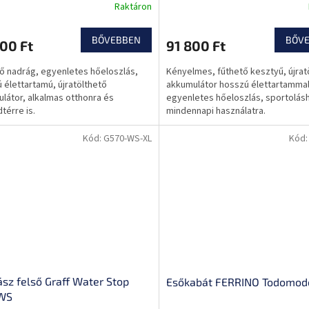
Raktáron
BŐVEBBEN
BŐV
00 Ft
91 800 Ft
ő nadrág, egyenletes hőeloszlás,
Kényelmes, fűthető kesztyű, újrat
 élettartamú, újratölthető
akkumulátor hosszú élettartammal
látor, alkalmas otthonra és
egyenletes hőeloszlás, sportolás
térre is.
mindennapi használatra.
Kód:
G570-WS-XL
Kód
sz felső Graff Water Stop
Esőkabát FERRINO Todomod
WS