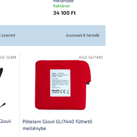
mellénybe
Raktáron
34 100 Ft
 szerint
összesen
5
termék
ód:
GLBM
Kód:
GLI7440
Glovii
Pótelem Glovii GLI7440 fűthető
mellénybe