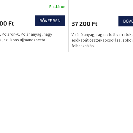
Raktáron
BŐVEBBEN
BŐV
00 Ft
37 200 Ft
, Polaron-X, Polár anyag, nagy
Vízálló anyag, ragasztott varratok
, szilikons ujjmandzsetta.
esőkabát összekapcsolása, sokol
felhasználás.
L
i
s
t
a
i
r
á
n
y
í
t
á