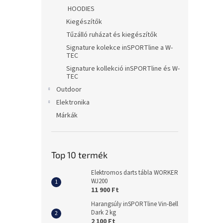
HOODIES
Kiegészítők
Tűzálló ruházat és kiegészítők
Signature kolekce inSPORTline a W-
TEC
Signature kollekció inSPORTline és W-
TEC
Outdoor
Elektronika
Márkák
Top 10 termék
Elektromos darts tábla WORKER
WJ200
11 900 Ft
Harangsúly inSPORTline Vin-Bell
Dark 2 kg
2 100 Ft