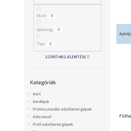
l
Akció
0
T
Újdonság
0
e
Ajánlj
r
Tipp
0
m
T
é
SZŰRŐ MEGJELENÍTÉSE
e
k
r
e
m
k
Kategóriák
é
r
Kategóriák
átugrása
k
e
e
n
Kert
k
d
Kerékpár
l
e
Professzionális edzőtermi gépek
i
z
Fűthe
s
é
Kölcsönző
t
s
Profi edzőtermi gépek
á
e