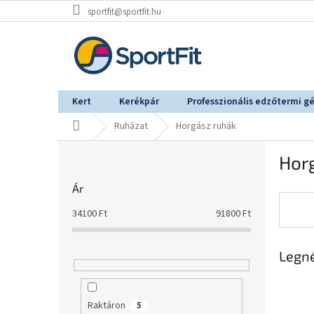
Ugrás
sportfit@sportfit.hu
a
fő
tartalomhoz
Kert
Kerékpár
Professzionális edzőtermi g
Kezdőlap
Ruházat
Horgász ruhák
O
Hor
l
d
Ár
a
l
34100
Ft
91800
Ft
s
ó
Legn
p
a
n
e
Raktáron
5