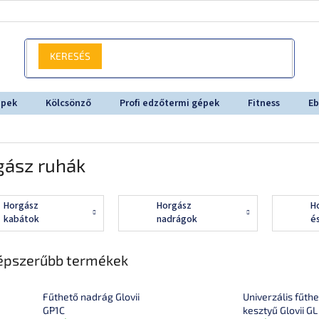
KERESÉS
épek
Kölcsönző
Profi edzőtermi gépek
Fitness
Eb
gász ruhák
Horgász
Horgász
H
kabátok
nadrágok
é
épszerűbb termékek
Fűthető nadrág Glovii
Univerzális fűth
GP1C
kesztyű Glovii GL