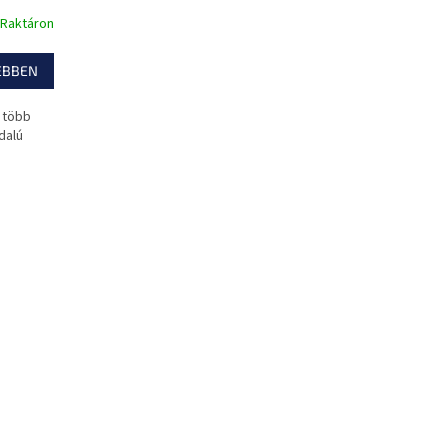
Raktáron
EBBEN
, több
dalú