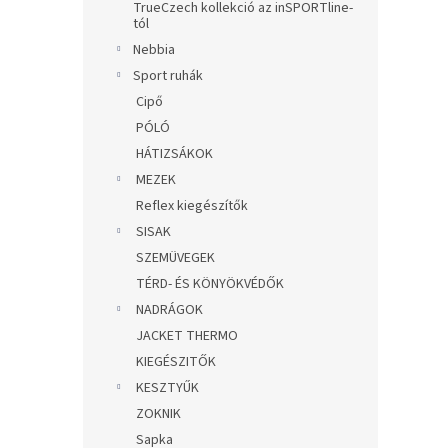
TrueCzech kollekció az inSPORTline-
tól
Nebbia
Sport ruhák
Cipő
PÓLÓ
HÁTIZSÁKOK
MEZEK
Reflex kiegészítők
SISAK
SZEMÜVEGEK
TÉRD- ÉS KÖNYÖKVÉDŐK
NADRÁGOK
JACKET THERMO
KIEGÉSZITŐK
KESZTYŰK
ZOKNIK
Sapka