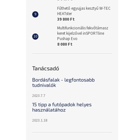
Fűthető egyujjas kesztyű W-TEC
HEATster
39 800 Ft
Multifunkcionális fekvőtámasz
keret kijelzővel inSPORTline
Pushap Evo
8 080 Ft
Tanácsadó
Bordásfalak - legfontosabb
tudnivalók
2023.7.7
15 tipp a futópadok helyes
használatához
2023.1.18