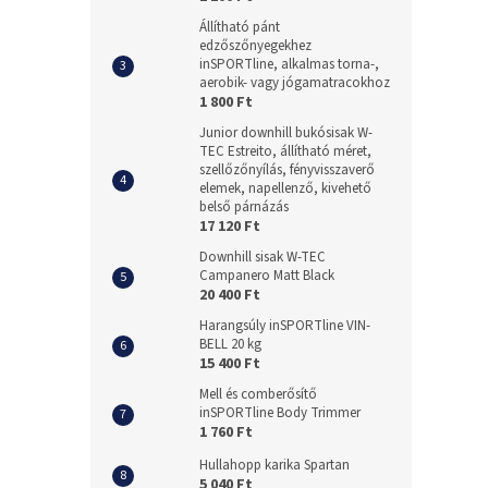
Állítható pánt
edzőszőnyegekhez
inSPORTline, alkalmas torna-,
aerobik- vagy jógamatracokhoz
1 800 Ft
Junior downhill bukósisak W-
TEC Estreito, állítható méret,
szellőzőnyílás, fényvisszaverő
elemek, napellenző, kivehető
belső párnázás
17 120 Ft
Downhill sisak W-TEC
Campanero Matt Black
20 400 Ft
Harangsúly inSPORTline VIN-
BELL 20 kg
15 400 Ft
Mell és comberősítő
inSPORTline Body Trimmer
1 760 Ft
Hullahopp karika Spartan
5 040 Ft