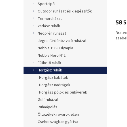
Sportcipő
Outdoor ruházat és kiegészítők
Termoruházat
58 5
Vadász ruhák
Bratex
Neoprén ruházat
zsebek
Jeges fürdőhöz való ruházat
Nebbia 1965 Olympia
Nebbia Hero N°2
Fűthető ruhák
Horgász ruhák
Horgász kabátok
Horgász nadrágok
Horgász pólók és pulóverek
Golf ruházat
Ruhaápolás
Öltözékek rovarok ellen
Csehországban gyártva