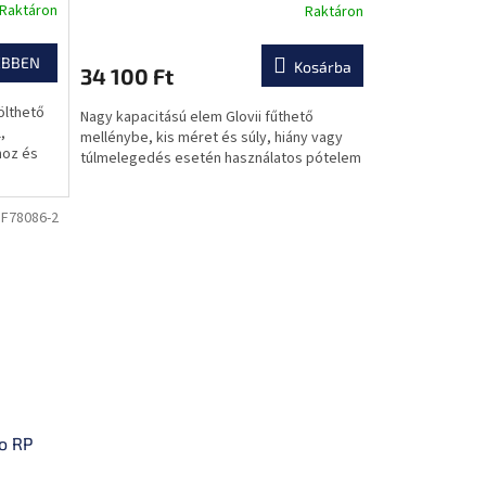
Raktáron
Raktáron
EBBEN
Kosárba
34 100 Ft
ölthető
Nagy kapacitású elem Glovii fűthető
,
mellénybe, kis méret és súly, hiány vagy
hoz és
túlmelegedés esetén használatos pótelem
:
F78086-2
o RP