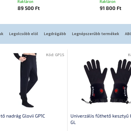
Raktáron
Raktáron
89 500 Ft
91 800 Ft
uk
Legolcsóbb elöl
Legdrágább
Legnépszerűbb termékek
ABC
Kód:
GP1S
K
tő nadrág Glovii GP1C
Univerzális fűthető kesztyű 
GL