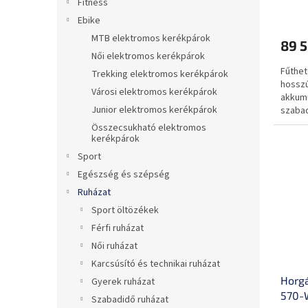
Fitness
j
Ebike
a
MTB elektromos kerékpárok
89 5
Női elektromos kerékpárok
Fűthet
Trekking elektromos kerékpárok
hosszú
Városi elektromos kerékpárok
akkumu
Junior elektromos kerékpárok
szabad
Összecsukható elektromos
kerékpárok
Sport
Egészség és szépség
Ruházat
Sport öltözékek
Férfi ruházat
Női ruházat
Karcsúsító és technikai ruházat
Horgá
Gyerek ruházat
570-
Szabadidő ruházat