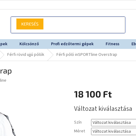
KERESÉS
épek
Kölcsönző
Profi edzőtermi gépek
Fitness
Eb
Férfi rövid ujjú pólók
Férfi póló inSPORTline Overstrap
trap
line
18 100 Ft
Egységár:
Változat kiválasztása
Szín
Méret