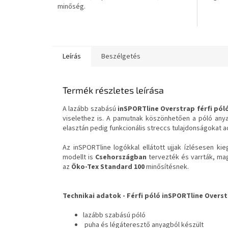
minőség.
csillag.
Leírás
Beszélgetés
Termék részletes leírása
A lazább szabású
inSPORTline Overstrap férfi pól
viselethez is. A pamutnak köszönhetően a póló any
elasztán pedig funkcionális streccs tulajdonságokat a
Az inSPORTline logókkal ellátott ujjak ízlésesen kie
modellt is
Csehországban
tervezték és varrták, ma
az
Öko-Tex Standard 100
minősítésnek.
Technikai adatok -
Férfi póló inSPORTline Overs
lazább szabású póló
puha és légáteresztő anyagból készült