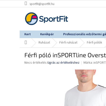
Ugrás
sportfit@sportfit.hu
a
fő
tartalomhoz
Kert
Kerékpár
Professzionális edzőtermi g
Kezdőlap
Ruházat
Férfi ruházat
Férfi pólók
Férfi póló inSPORTline Overs
A
Nincs értékelés
Ugrás az értékeléshez
Márka:
inSPORT
termék
átlagos
értékelése
5-
ből
0,0
csillag.