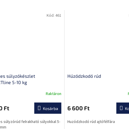
Kód:
461
es súlyzókészlet
Húzódzkodó rúd
Tline 5-10 kg
Raktáron
A
termék
átlagos
0 Ft
6 600 Ft
Kosárba
K
értékelése
5-
 súlyzórúd felrakható súlyokkal 5-
Huzódzkodó rúd ajtófélfára
ből
0mm
0,0