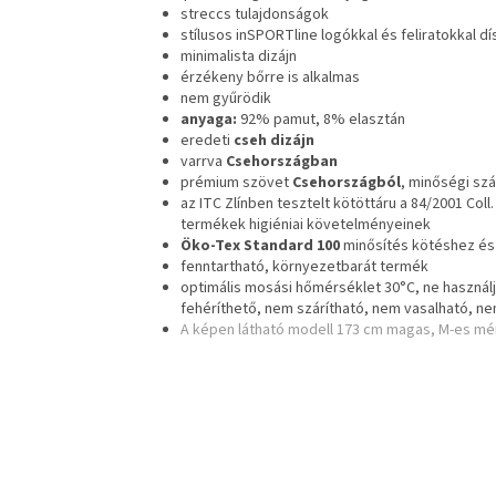
streccs tulajdonságok
stílusos inSPORTline logókkal és feliratokkal dí
minimalista dizájn
érzékeny bőrre is alkalmas
nem gyűrödik
anyaga:
92% pamut, 8% elasztán
eredeti
cseh dizájn
varrva
Csehországban
prémium szövet
Csehországból
, minőségi szá
az ITC Zlínben tesztelt kötöttáru a 84/2001 Coll
termékek higiéniai követelményeinek
Öko-Tex Standard 100
minősítés kötéshez és
fenntartható, környezetbarát termék
optimális mosási hőmérséklet 30°C, ne használj 
fehéríthető, nem szárítható, nem vasalható, ne
A képen látható modell 173 cm magas, M-es mér
L
á
b
l