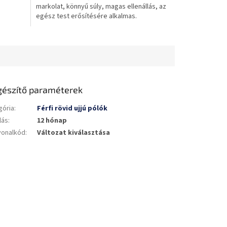
markolat, könnyű súly, magas ellenállás, az
csillag.
egész test erősítésére alkalmas.
gészítő paraméterek
gória
:
Férfi rövid ujjú pólók
lás
:
12 hónap
vonalkód
:
Változat kiválasztása