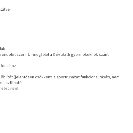
szítve
lak
. rendelet szerint. - megfelel a 3 év alatti gyermekeknek szánt
 fonalhoz
öblítőt (jelentősen csökkenti a sportruházat funkcionalitását), nem
m tisztítható
etet visel