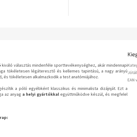
csillag.
Kie
ó
kiváló választás mindenféle sporttevékenységhez, akár mindennapi
Kate
aga tökéletesen légáteresztő és kellemes tapintású, a nagy arányú
Jótál
d, és tökéletesen alkalmazkodik a test anatómiájához.
EAN 
gészítik a póló egyébként klasszikus és minimalista dizájnját. Ezt a
ga az anyag
a helyi gyártókkal
együttműködve készül, és megfelel
trap
: