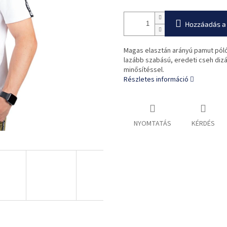
Hozzáadás a
Magas elasztán arányú pamut póló
lazább szabású, eredeti cseh diz
minősítéssel.
Részletes információ
NYOMTATÁS
KÉRDÉS