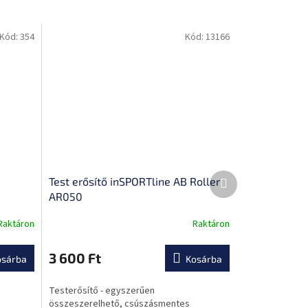
Kód:
354
Kód:
13166
Következő
Test erősítő inSPORTline AB Roller
termék
AR050
Raktáron
Raktáron
A
termék
átlagos
3 600 Ft
osárba
Kosárba
értékelése
5-
Testerősítő - egyszerűen
ből
összeszerelhető, csúszásmentes
0,0