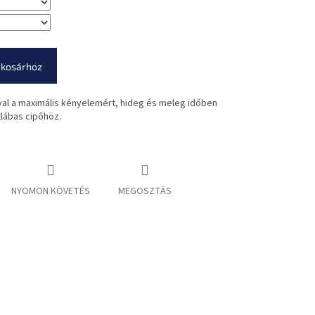
 kosárhoz
val a maximális kényelemért, hideg és meleg időben
tlábas cipőhöz.
NYOMON KÖVETÉS
MEGOSZTÁS