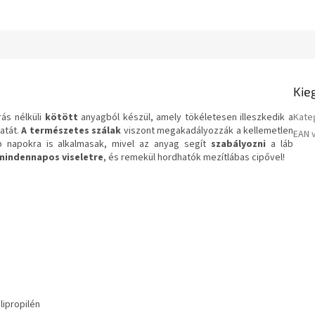
Kie
rás nélküli
kötött
anyagból készül, amely tökéletesen illeszkedik a
Kate
zatát.
A természetes szálak
viszont megakadályozzák a kellemetlen
EAN 
 napokra is alkalmasak, mivel az anyag segít
szabályozni
a láb
mindennapos viseletre
, és remekül hordhatók mezítlábas cipővel!
lipropilén