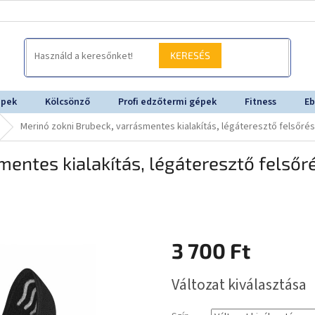
KERESÉS
épek
Kölcsönző
Profi edzőtermi gépek
Fitness
Eb
Merinó zokni Brubeck, varrásmentes kialakítás, légáteresztő felsőrész
entes kialakítás, légáteresztő felsőré
3 700 Ft
Egységár:
Változat kiválasztása