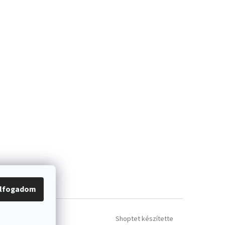
lfogadom
Shoptet készítette