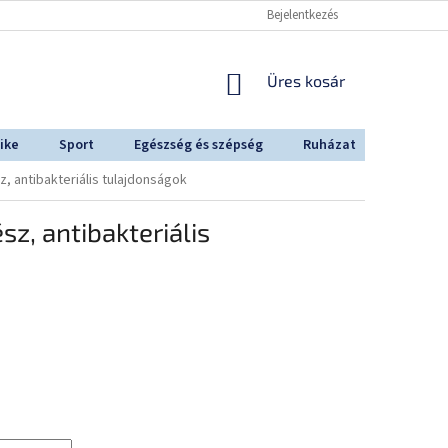
Bejelentkezés
KOSÁR
Üres kosár
ike
Sport
Egészség és szépség
Ruházat
Outdoo
, antibakteriális tulajdonságok
sz, antibakteriális