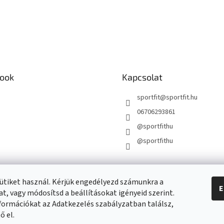
ook
Kapcsolat
sportfit
@
sportfit.hu
06706293861
@sportfithu
@sportfithu
ütiket használ. Kérjük engedélyezd számunkra a
E
t, vagy módosítsd a beállításokat igényeid szerint.
formációkat az Adatkezelés szabályzatban találsz,
ő el.
beállítások szerkesztése