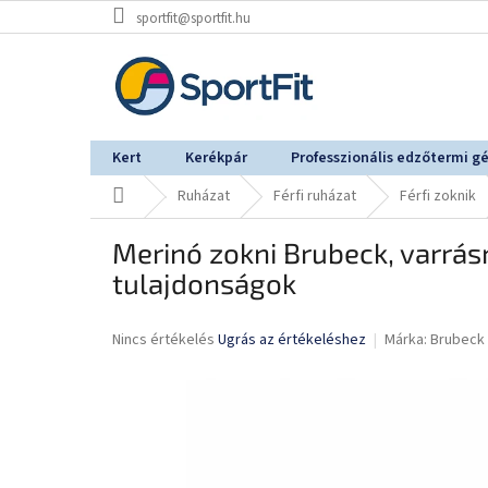
Ugrás
sportfit@sportfit.hu
a
fő
tartalomhoz
Kert
Kerékpár
Professzionális edzőtermi g
Kezdőlap
Ruházat
Férfi ruházat
Férfi zoknik
Merinó zokni Brubeck, varrásm
tulajdonságok
A
Nincs értékelés
Ugrás az értékeléshez
Márka:
Brubeck
termék
átlagos
értékelése
5-
ből
0,0
csillag.