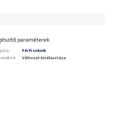
gészítő paraméterek
gória
:
Férfi zoknik
vonalkód
:
Változat kiválasztása