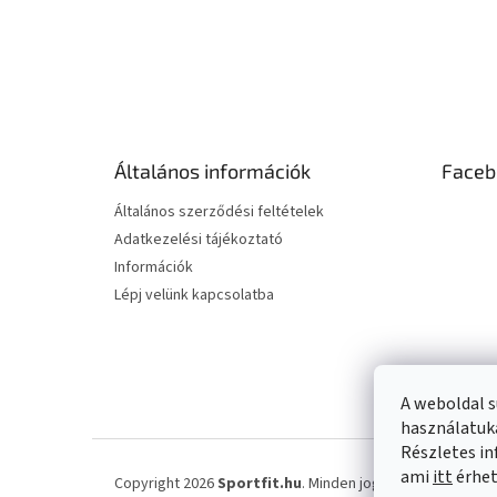
L
á
b
l
é
Általános információk
Faceb
c
Általános szerződési feltételek
Adatkezelési tájékoztató
Információk
Lépj velünk kapcsolatba
A weboldal s
használatuka
Részletes in
ami
itt
érhet
Copyright 2026
Sportfit.hu
. Minden jog fenntartva.
Süti 