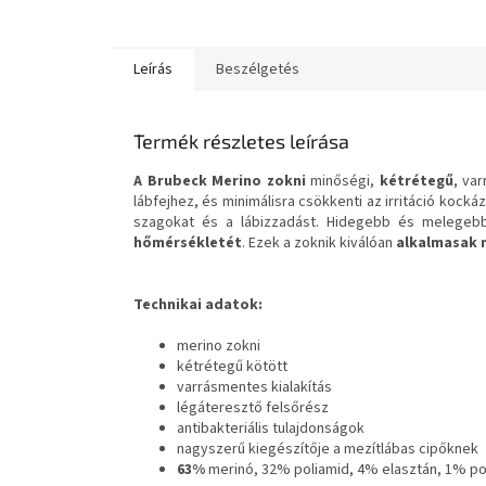
Leírás
Beszélgetés
Termék részletes leírása
A Brubeck Merino zokni
minőségi,
kétrétegű
, var
lábfejhez, és minimálisra csökkenti az irritáció kocká
szagokat és a lábizzadást. Hidegebb és melegebb
hőmérsékletét
. Ezek a zoknik kiválóan
alkalmasak 
Technikai adatok:
merino zokni
kétrétegű kötött
varrásmentes kialakítás
légáteresztő felsőrész
antibakteriális tulajdonságok
nagyszerű kiegészítője a mezítlábas cipőknek
63%
merinó, 32% poliamid, 4% elasztán, 1% po