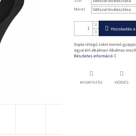
Szín
Méret
Hozzáadás a
Dupla rétegű zokni merinó gyapjú
egyaránt alkalmas! Alkalmas mezí
Részletes információ
NYOMTATÁS
KÉRDÉS