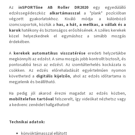
Az
inSPORTline AB Roller DR2020
egy egyedülálló
edzéssegédeszköz
alkartámasszal
a "plank" pozícióban
végzett gyakorlatokhoz. Kiváló módja a különböző
izomcsoportok, köztük a
has, a hát, a mellkas, a vállak és a
karok
hatékony és biztonságos erősítésének. A széles kerekek
közel helyezkednek el egymáshoz a simább mozgás
érdekében.
A
kerekek automatikus visszatérése
eredeti helyzetükbe
megkönnyíti az edzést. A sima mozgás jobb kontrollt biztosít, és
pontosabbá teszi az edzést. Az izomtúlterhelés kockázata is
csökken. Az edzés előrehaladását egyértelműen nyomon
követheted a
digitális kijelzőn
, ahol az edzés időtartama is
megjelenik és beállítható.
Ha pedig jól akarod érezni magadat az edzés közben,
mobiltelefon tartóval
felszerelt, így videókat nézhetsz vagy
a kedvenc zenéidet hallgathatod!
Technikai adatok:
könyöktámasszal ellátott