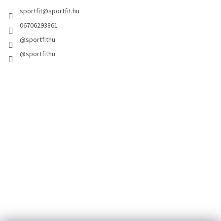
sportfit
@
sportfit.hu
06706293861
@sportfithu
@sportfithu