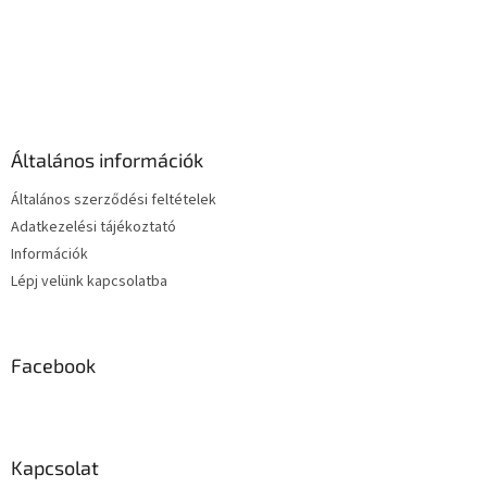
L
á
b
l
é
Általános információk
c
Általános szerződési feltételek
Adatkezelési tájékoztató
Információk
Lépj velünk kapcsolatba
Facebook
Kapcsolat