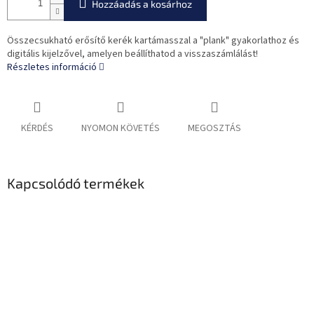
Hozzáadás a kosárhoz
Összecsukható erősítő kerék kartámasszal a "plank" gyakorlathoz és
digitális kijelzővel, amelyen beállíthatod a visszaszámlálást!
Részletes információ
KÉRDÉS
NYOMON KÖVETÉS
MEGOSZTÁS
Kapcsolódó termékek