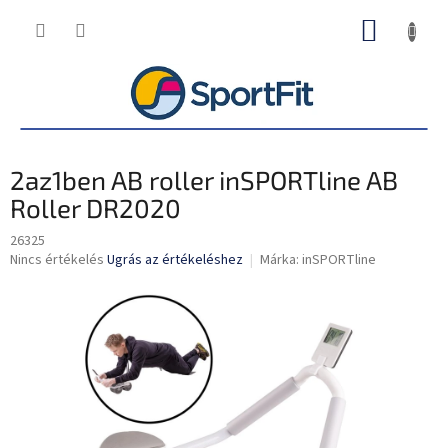
Ugrás
KOSÁR
a
fő
tartalomhoz
2az1ben AB roller inSPORTline AB
Roller DR2020
26325
A
Nincs értékelés
Ugrás az értékeléshez
Márka:
inSPORTline
termék
átlagos
értékelése
5-
ből
0,0
csillag.