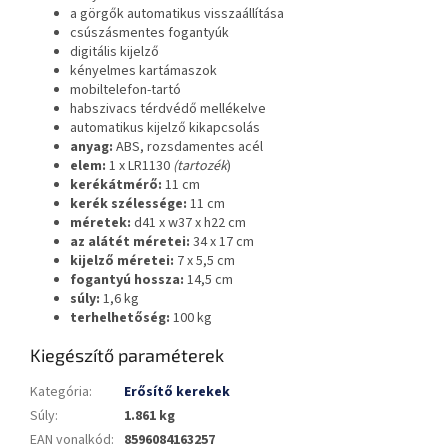
a görgők automatikus visszaállítása
csúszásmentes fogantyúk
digitális kijelző
kényelmes kartámaszok
mobiltelefon-tartó
habszivacs térdvédő mellékelve
automatikus kijelző kikapcsolás
anyag:
ABS, rozsdamentes acél
elem:
1 x LR1130
(tartozék
)
kerékátmérő:
11 cm
kerék szélessége:
11 cm
méretek:
d41 x w37 x h22 cm
az alátét méretei:
34 x 17 cm
kijelző méretei:
7 x 5,5 cm
fogantyú hossza:
14,5 cm
súly:
1,6 kg
terhelhetőség:
100 kg
Kiegészítő paraméterek
Kategória
:
Erősítő kerekek
Súly
:
1.861 kg
EAN vonalkód
:
8596084163257