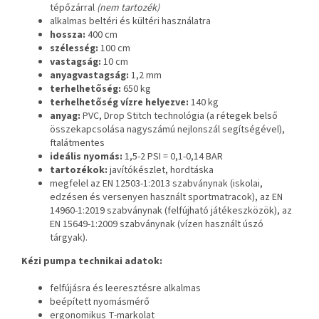
tépőzárral
(nem tartozék)
alkalmas beltéri és kültéri használatra
hossza:
400 cm
szélesség:
100 cm
vastagság:
10 cm
anyagvastagság:
1,2 mm
terhelhetőség:
650 kg
terhelhetőség vízre helyezve:
140 kg
anyag:
PVC, Drop Stitch technológia (a rétegek belső
összekapcsolása nagyszámú nejlonszál segítségével),
ftalátmentes
ideális nyomás:
1,5-2 PSI = 0,1-0,14 BAR
tartozékok:
javítókészlet, hordtáska
megfelel az EN 12503-1:2013 szabványnak (iskolai,
edzésen és versenyen használt sportmatracok), az EN
14960-1:2019 szabványnak (felfújható játékeszközök), az
EN 15649-1:2009 szabványnak (vízen használt úszó
tárgyak).
Kézi pumpa technikai adatok:
felfújásra és leeresztésre alkalmas
beépített nyomásmérő
ergonomikus T-markolat