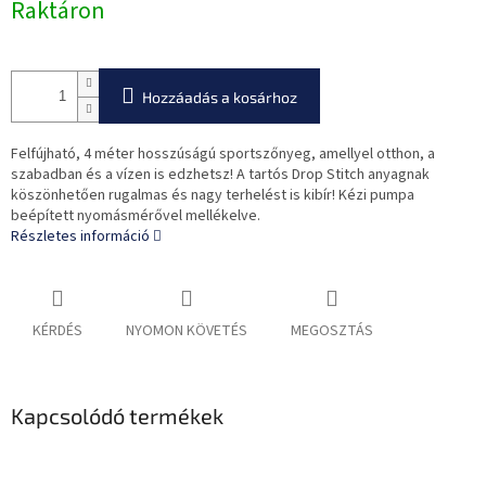
Raktáron
Hozzáadás a kosárhoz
Felfújható, 4 méter hosszúságú sportszőnyeg, amellyel otthon, a
szabadban és a vízen is edzhetsz! A tartós Drop Stitch anyagnak
köszönhetően rugalmas és nagy terhelést is kibír! Kézi pumpa
beépített nyomásmérővel mellékelve.
Részletes információ
KÉRDÉS
NYOMON KÖVETÉS
MEGOSZTÁS
Kapcsolódó termékek