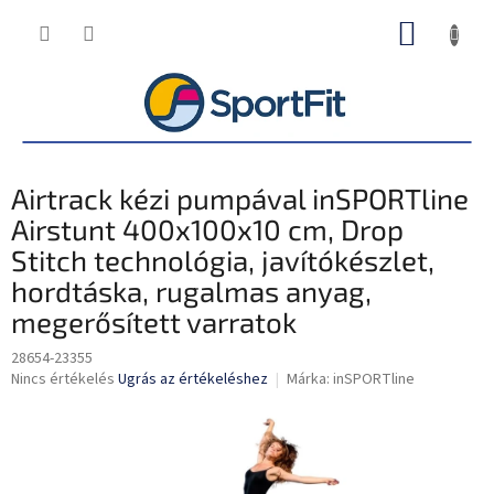
Ugrás
KOSÁR
a
fő
tartalomhoz
Airtrack kézi pumpával inSPORTline
Airstunt 400x100x10 cm, Drop
Stitch technológia, javítókészlet,
hordtáska, rugalmas anyag,
megerősített varratok
28654-23355
A
Nincs értékelés
Ugrás az értékeléshez
Márka:
inSPORTline
termék
átlagos
értékelése
5-
ből