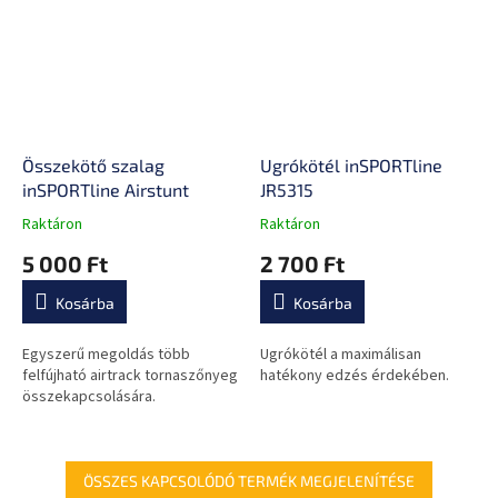
Összekötő szalag
Ugrókötél inSPORTline
inSPORTline Airstunt
JR5315
Raktáron
Raktáron
A
A
termék
termék
5 000 Ft
2 700 Ft
átlagos
átlagos
értékelése
értékelése
Kosárba
Kosárba
5-
5-
ből
ből
0,0
0,0
Egyszerű megoldás több
Ugrókötél a maximálisan
csillag.
csillag.
felfújható airtrack tornaszőnyeg
hatékony edzés érdekében.
összekapcsolására.
ÖSSZES KAPCSOLÓDÓ TERMÉK MEGJELENÍTÉSE