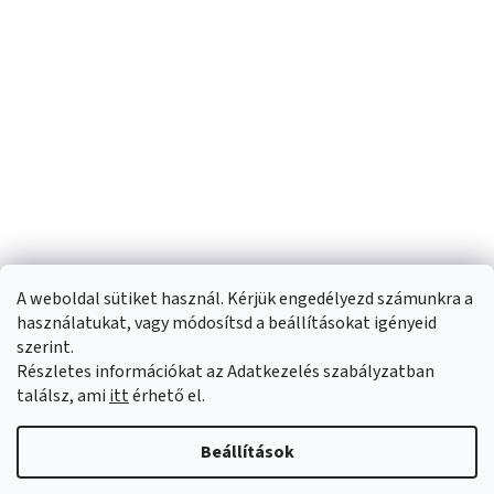
A weboldal sütiket használ. Kérjük engedélyezd számunkra a
használatukat, vagy módosítsd a beállításokat igényeid
szerint.
Részletes információkat az Adatkezelés szabályzatban
Shoptet készítette
találsz, ami
itt
érhető el.
Copyright 2026
Sportfit.hu
. Minden jog fenntartva.
Süti beállítások
Beállítások
szerkesztése