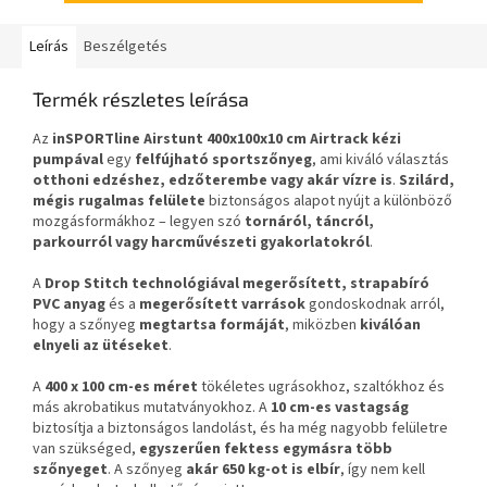
Leírás
Beszélgetés
Termék részletes leírása
Az
inSPORTline Airstunt 400x100x10 cm
Airtrack kézi
pumpával
egy
felfújható sportszőnyeg
, ami kiváló választás
otthoni edzéshez, edzőterembe vagy akár vízre is
.
Szilárd,
mégis rugalmas felülete
biztonságos alapot nyújt a különböző
mozgásformákhoz – legyen szó
tornáról, táncról,
parkourról vagy harcművészeti gyakorlatokról
.
A
Drop Stitch technológiával megerősített, strapabíró
PVC anyag
és a
megerősített varrások
gondoskodnak arról,
hogy a szőnyeg
megtartsa formáját
, miközben
kiválóan
elnyeli az ütéseket
.
A
400 x 100 cm-es méret
tökéletes ugrásokhoz, szaltókhoz és
más akrobatikus mutatványokhoz. A
10 cm-es vastagság
biztosítja a biztonságos landolást, és ha még nagyobb felületre
van szükséged,
egyszerűen fektess egymásra több
szőnyeget
. A szőnyeg
akár 650 kg-ot is elbír
, így nem kell