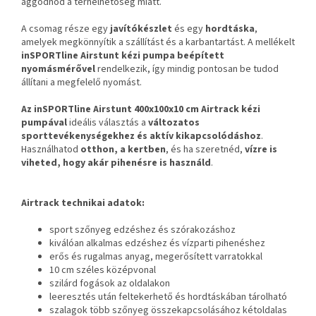
aggódnod a terhelhetőség miatt.
A csomag része egy
javítókészlet
és egy
hordtáska
,
amelyek megkönnyítik a szállítást és a karbantartást. A mellékelt
inSPORTline Airstunt kézi pumpa
beépített
nyomásmérővel
rendelkezik, így mindig pontosan be tudod
állítani a megfelelő nyomást.
Az
inSPORTline Airstunt 400x100x10 cm
Airtrack kézi
pumpával
ideális választás a
változatos
sporttevékenységekhez és aktív kikapcsolódáshoz
.
Használhatod
otthon, a kertben
, és ha szeretnéd,
vízre is
viheted, hogy akár pihenésre is használd
.
Airtrack technikai adatok:
sport szőnyeg edzéshez és szórakozáshoz
kiválóan alkalmas edzéshez és vízparti pihenéshez
erős és rugalmas anyag, megerősített varratokkal
10 cm széles középvonal
szilárd fogások az oldalakon
leeresztés után feltekerhető és hordtáskában tárolható
szalagok több szőnyeg összekapcsolásához kétoldalas