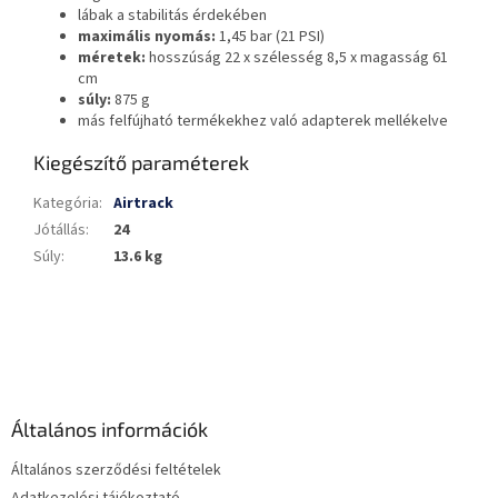
lábak a stabilitás érdekében
maximális nyomás:
1,45 bar (21 PSI)
méretek:
hosszúság 22 x szélesség 8,5 x magasság 61
cm
súly:
875 g
más felfújható termékekhez való adapterek mellékelve
Kiegészítő paraméterek
Kategória
:
Airtrack
Jótállás
:
24
Súly
:
13.6 kg
L
á
b
l
é
Általános információk
c
Általános szerződési feltételek
Adatkezelési tájékoztató