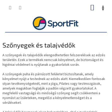
Ugrás
KOSÁR
a
fő
tartalomhoz
Szőnyegek és talajvédők
A szőnyegek és talajvédők elengedhetetlen felszerelések az edzés
területén. Ezek a termékek nemcsak kényelmet, de biztonságot és
higiéniai védelmet is nyújtanak a gyakorlatok során.
A szőnyegek puha és párnázott felületet biztosítanak, amely
kényelmet nyújt a testednek az edzés alatt. Kiemelkedően fontosak
olyan tevékenységeknél, mint a jóga, Pilates vagy testmozgások,
amelyek magukban foglalják a padlón végzett gyakorlatokat. A
megfelelő vastagságú és minőségű szőnyeg segít csökkenteni a
nyomást az ízületeken, megelőzi a kényelmetlenséget és a
sérüléseket.