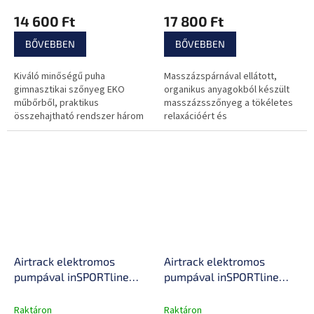
14 600 Ft
17 800 Ft
BŐVEBBEN
BŐVEBBEN
Kiváló minőségű puha
Masszázspárnával ellátott,
gimnasztikai szőnyeg EKO
organikus anyagokból készült
műbőrből, praktikus
masszázsszőnyeg a tökéletes
összehajtható rendszer három
relaxációért és
méretre összecsukva, könnyen
kikapcsolódásért!
hordozható és tárolható,
alkalmas edzésre, de alvásra...
Airtrack elektromos
Airtrack elektromos
pumpával inSPORTline
pumpával inSPORTline
Airstunt 500x100x10 cm,
Airstunt 400x100x10 cm,
Drop Stitch technológia,
Drop Stitch technológia,
Raktáron
Raktáron