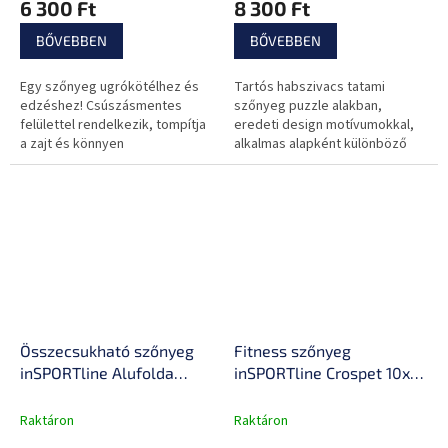
6 300 Ft
8 300 Ft
ízületeket
BŐVEBBEN
BŐVEBBEN
Egy szőnyeg ugrókötélhez és
Tartós habszivacs tatami
edzéshez! Csúszásmentes
szőnyeg puzzle alakban,
felülettel rendelkezik, tompítja
eredeti design motívumokkal,
a zajt és könnyen
alkalmas alapként különböző
karbantartható.
gyakorlatokhoz, befejező
élekkel együtt.
Összecsukható szőnyeg
Fitness szőnyeg
inSPORTline Alufolda
inSPORTline Crospet 10x2
180x60x1,8 cm, szigetelés
m, zöld jelölések,
a hideg ellen, ultrakönnyű
csúszásmentes alsó rész,
Raktáron
Raktáron
és kompakt, tartós anyag,
numerikus skála