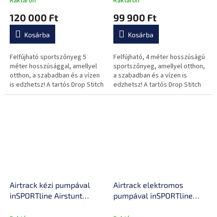
Raktáron
Raktáron
javítókészlet, rugalmas
javítókészlet, hordtáska,
120 000 Ft
99 900 Ft
anyag, megerősített
rugalmas anyag,
varratok
megerősített varratok
Kosárba
Kosárba
Felfújható sportszőnyeg 5
Felfújható, 4 méter hosszúságú
méter hosszúsággal, amellyel
sportszőnyeg, amellyel otthon,
otthon, a szabadban és a vízen
a szabadban és a vízen is
is edzhetsz! A tartós Drop Stitch
edzhetsz! A tartós Drop Stitch
anyagnak köszönhetően
anyagnak köszönhetően
rugalmas és nagy terhelést is...
rugalmas és nagy terhelést is
kibír!...
Airtrack kézi pumpával
Airtrack elektromos
inSPORTline Airstunt
pumpával inSPORTline
500x100x10 cm, Drop
Airstunt 400x100x10 cm,
Stitch technológia,
Drop Stitch technológia,