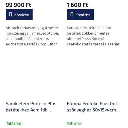
99 900 Ft
1 600 Ft
technológia, rugalmas
anyag
Kosárba
Kosárba
Airtrack tornaszőnyeg 4 méter
Sarkok a Proteko Plus Dot
hosszúsággal, amellyel otthon,
betétek zökkenőmentes
a szabadban és a vízen is
átmenetéhez. Könnyű
edzhetsz! A tartós Drop Stitch
csatlakoztatás tetszés szerint.
anyagnak köszönhetően
Kombinálható a rámpával.
tökéletesen rugalmas és nagy...
Sarok elem Proteko Plus
Rámpa Proteko Plus Dot
betétekhez 4cm 1db,
szőnyeghez 50x15x4cm
csillapítja a zajt és a
1db, csillapítja a zajt és a
rezgést, alkalmas nagy
rezgést, alkalmas
Raktáron
Raktáron