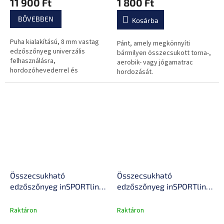
11 900 Ft
1 800 Ft
csúszásgátló felület,
hordozóheveder
BŐVEBBEN
Kosárba
Puha kialakítású, 8 mm vastag
Pánt, amely megkönnyíti
edzőszőnyeg univerzális
bármilyen összecsukott torna-,
felhasználásra,
aerobik- vagy jógamatrac
hordozóhevederrel és
hordozását.
csúszásgátló bevonattal.
Összecsukható
Összecsukható
edzőszőnyeg inSPORTline
edzőszőnyeg inSPORTline
Lantemi 180x61x0,8 cm,
Lantemi 145x61x1 cm,
hordozóheveder, könnyű
hordozóheveder, puha
Raktáron
Raktáron
karbantartás, izzadság és
anyag, könnyű