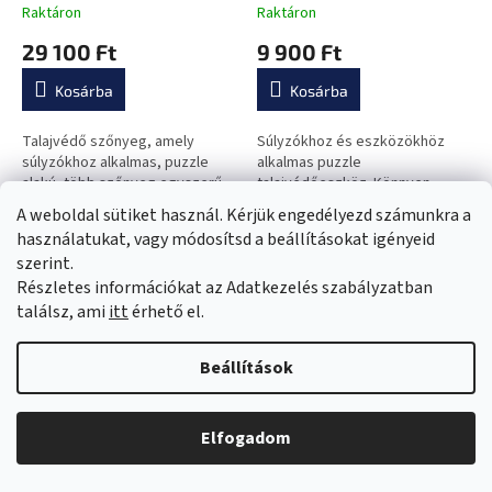
Raktáron
Raktáron
29 100 Ft
9 900 Ft
Kosárba
Kosárba
Talajvédő szőnyeg, amely
Súlyzókhoz és eszközökhöz
súlyzókhoz alkalmas, puzzle
alkalmas puzzle
alakú, több szőnyeg egyszerű
talajvédőeszköz. Könnyen
összekapcsolásához, védi a
csatlakoztatható több szőnyeg,
A weboldal sütiket használ. Kérjük engedélyezd számunkra a
padlót a sérülésektől, csillapítja
így védi a padlót a sérülésektől,
használatukat, vagy módosítsd a beállításokat igényeid
a rezgést és a zajt.
tompítja a rezgést és a zajt is.
szerint.
Részletes információkat az Adatkezelés szabályzatban
találsz, ami
itt
érhető el.
Beállítások
Puzzle talajvédő szőnyeg
Torna szőnyeg
Elfogadom
inSPORTline Grasteko
inSPORTline Munakor T60
100x100x2 cm
200x120x10 cm