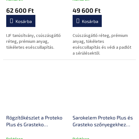
anyag, csúszásmentes,
62 600 Ft
49 600 Ft
20,8 kg
Kosárba
Kosárba
IJF tanúsítvány, csúszásgátló
Csúszásgátló réteg, prémium
réteg, prémium anyag,
anyag, tökéletes
tökéletes eséscsillapítás.
eséscsillapítás és védi a padlót
a sérülésektől.
Rögzítőkészlet a Proteko
Sarokelem Proteko Plus és
Plus és Grasteko
Grasteko szőnyegekhez
alátétekhez – 10 darab,
2 cm 1 db csúszásmentes
tetszőleges méretű
felület, csillapítja a zajt és