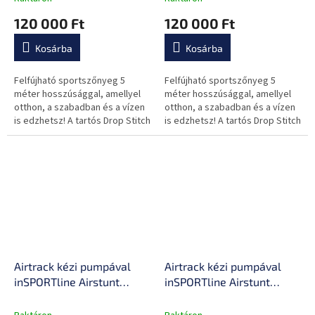
javítókészlet, rugalmas
javítókészlet, rugalmas
120 000 Ft
120 000 Ft
anyag, megerősített
anyag, megerősített
varratok
varratok
Kosárba
Kosárba
Felfújható sportszőnyeg 5
Felfújható sportszőnyeg 5
méter hosszúsággal, amellyel
méter hosszúsággal, amellyel
otthon, a szabadban és a vízen
otthon, a szabadban és a vízen
is edzhetsz! A tartós Drop Stitch
is edzhetsz! A tartós Drop Stitch
anyagnak köszönhetően
anyagnak köszönhetően
rugalmas és nagy terhelést is...
rugalmas és nagy terhelést is...
Airtrack kézi pumpával
Airtrack kézi pumpával
inSPORTline Airstunt
inSPORTline Airstunt
500x100x10 cm, Drop
400x100x10 cm, Drop
Stitch technológia,
Stitch technológia,