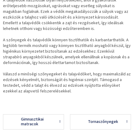
A talajvédők hasznosak olyan helyzetekben, ahol a gyakorlatok
erőteljesebb mozgásokat, ugrásokat vagy esetleg súlyokat is
magukban foglalnak. Ezek a védők megakadályozzák a súlyok vagy az
eszközök a talajhoz való ütközését és a környezet károsodását.
Emellett a talajvédők csökkentik a zajt és rezgéseket, így ideálisak
lehetnek otthoni vagy közösségi edzőteremben is.
A szőnyegek és talajvédők könnyen tisztíthatók és karbantarthatók. A
legtöbb termék mosható vagy könnyen tisztítható anyagból készül, így
higiénikus környezetet biztosítanak az edzésekhez. Ezenkívül
strapabíró anyagokból készülnek, amelyek ellenállnak a kopásnak és a
deformációnak, így hosszú élettartamot biztosítanak.
Válaszd a minőségi szőnyegeket és talajvédőket, hogy maximalizáld az
edzések kényelmét, biztonságát és higiéniai szintjét. Támogasd a
testedet, védd a talajt és élvezd az edzések nyújtotta előnyöket
ezekkel az alapvető felszerelésekkel.
Gimnasztikai
Tornaszőnyegek
matracok