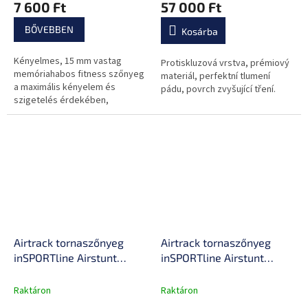
7 600 Ft
57 000 Ft
BŐVEBBEN
Kosárba
Kényelmes, 15 mm vastag
Protiskluzová vrstva, prémiový
memóriahabos fitness szőnyeg
materiál, perfektní tlumení
a maximális kényelem és
pádu, povrch zvyšující tření.
szigetelés érdekében,
csúszásmentes felület a
tökéletes stabilitás érdekében,
valamint heveder a...
Airtrack tornaszőnyeg
Airtrack tornaszőnyeg
inSPORTline Airstunt
inSPORTline Airstunt
400x100x10 cm mocha
500x100x10 cm mocha
mousse, PVC, Drop Stitch
mousse, PVC, Drop Stitch
Raktáron
Raktáron
technológia, megerősített
technológia, megerősített