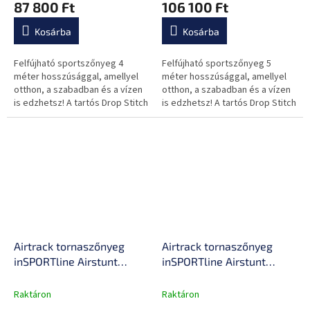
87 800 Ft
106 100 Ft
varrás, javítókészlet,
varrás, javítókészlet,
hordozótáska
hordozótáska
Kosárba
Kosárba
Felfújható sportszőnyeg 4
Felfújható sportszőnyeg 5
méter hosszúsággal, amellyel
méter hosszúsággal, amellyel
otthon, a szabadban és a vízen
otthon, a szabadban és a vízen
is edzhetsz! A tartós Drop Stitch
is edzhetsz! A tartós Drop Stitch
anyagnak köszönhetően
anyagnak köszönhetően
tökéletesen rugalmas és nagy...
tökéletesen rugalmas és nagy...
Airtrack tornaszőnyeg
Airtrack tornaszőnyeg
inSPORTline Airstunt
inSPORTline Airstunt
400x100x10 cm mocha
500x100x10 cm mocha
mousse elektromos
mousse elektromos
Raktáron
Raktáron
pumpával, erős és
pumpával, erős és