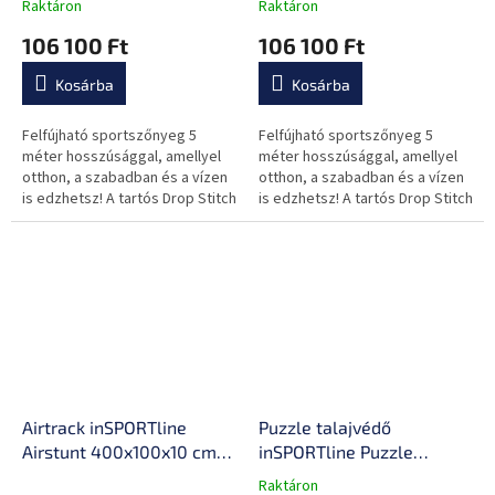
teherbírás,DropStitch
teherbírás,DropStitch
Raktáron
Raktáron
technológia,javítókészlet
technológia,javítókészlet
106 100 Ft
106 100 Ft
és szállítótáska
és szállítótáska
Kosárba
Kosárba
Felfújható sportszőnyeg 5
Felfújható sportszőnyeg 5
méter hosszúsággal, amellyel
méter hosszúsággal, amellyel
otthon, a szabadban és a vízen
otthon, a szabadban és a vízen
is edzhetsz! A tartós Drop Stitch
is edzhetsz! A tartós Drop Stitch
anyagnak köszönhetően
anyagnak köszönhetően
nagyszerűen rugalmas és
gyönyörűen rugalmas és nagy...
nagy...
Airtrack inSPORTline
Puzzle talajvédő
Airstunt 400x100x10 cm
inSPORTline Puzzle
fehér,650kg
50x50x1,5 cm
Raktáron
A