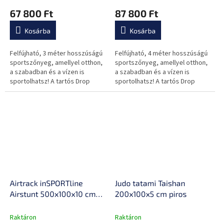
hordozótáska,
javítókészlet,
termék
termék
67 800 Ft
87 800 Ft
feltekerhető, 9,5 kg, Drop
hordozótáska,
átlagos
átlagos
Stitch technológia
feltekerhető, Drop Stitch
értékelése
értékelése
Kosárba
Kosárba
5-
5-
technológia
ből
ből
0,0
0,0
Felfújható, 3 méter hosszúságú
Felfújható, 4 méter hosszúságú
csillag.
csillag.
sportszőnyeg, amellyel otthon,
sportszőnyeg, amellyel otthon,
a szabadban és a vízen is
a szabadban és a vízen is
sportolhatsz! A tartós Drop
sportolhatsz! A tartós Drop
Stitch anyagnak köszönhetően
Stitch anyagnak köszönhetően
tökéletesen rugalmas és nagy...
tökéletesen rugalmas és nagy...
Airtrack inSPORTline
Judo tatami Taishan
Airstunt 500x100x10 cm
200x100x5 cm piros
korallrózsaszín,
javítókészlet, hordtáska,
Raktáron
Raktáron