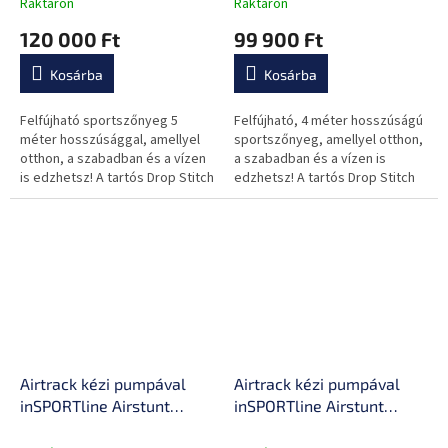
Raktáron
Raktáron
javítókészlet, rugalmas
javítókészlet, hordtáska,
120 000 Ft
99 900 Ft
anyag, megerősített
megerősített varratok
varratok
Kosárba
Kosárba
Felfújható sportszőnyeg 5
Felfújható, 4 méter hosszúságú
méter hosszúsággal, amellyel
sportszőnyeg, amellyel otthon,
otthon, a szabadban és a vízen
a szabadban és a vízen is
is edzhetsz! A tartós Drop Stitch
edzhetsz! A tartós Drop Stitch
anyagnak köszönhetően
anyagnak köszönhetőe
rugalmas és nagy terhelést is...
rugalmas és nagy terhelést is
kibír!...
Airtrack kézi pumpával
Airtrack kézi pumpával
inSPORTline Airstunt
inSPORTline Airstunt
400x100x10 cm, Drop
500x100x10 cm, Drop