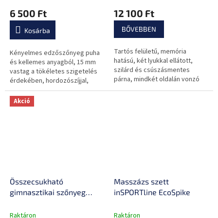
vízálló, csúszásmentes
6 500 Ft
12 100 Ft
kivitel
BŐVEBBEN
Kosárba
Tartós felületű, memória
Kényelmes edzőszőnyeg puha
hatású, két lyukkal ellátott,
és kellemes anyagból, 15 mm
szilárd és csúszásmentes
vastag a tökéletes szigetelés
párna, mindkét oldalán vonzó
érdekében, hordozószíjjal,
színkezeléssel.
csúszásmentes kivitelben.
Akció
Összecsukható
Masszázs szett
gimnasztikai szőnyeg
inSPORTline EcoSpike
inSPORTline Trifold
180x60x3 cm
Raktáron
Raktáron