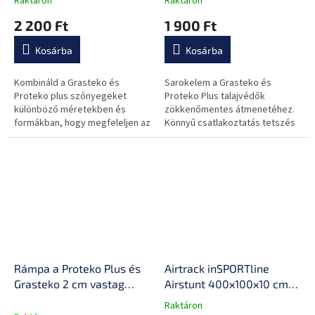
Raktáron
Raktáron
alakzatok , 3 mm vastag
a rezgést, alkalmas
2 200 Ft
1 900 Ft
nehézsúlyos gépekhez
Kosárba
Kosárba
Kombináld a Grasteko és
Sarokelem a Grasteko és
Proteko plus szőnyegeket
Proteko Plus talajvédők
különböző méretekben és
zökkenőmentes átmenetéhez.
formákban, hogy megfeleljen az
Könnyű csatlakoztatás tetszés
idényeidnek.
szerint. Kombinálható
rámpákkal.
Rámpa a Proteko Plus és
Airtrack inSPORTline
Grasteko 2 cm vastag
Airstunt 400x100x10 cm
alátétekhez – 1 db
szürke,650kg
Raktáron
A
csillapítja a zajt és a
teherbírás,DropStitch