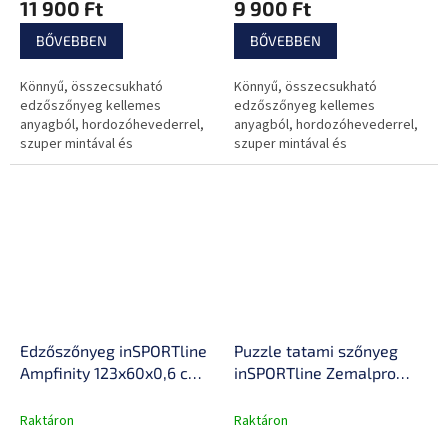
11 900 Ft
9 900 Ft
vízálló, csúszásgátló
karbantartás, izzadság- és
felület
vízálló, csúszásgátló
BŐVEBBEN
BŐVEBBEN
felület
Könnyű, összecsukható
Könnyű, összecsukható
edzőszőnyeg kellemes
edzőszőnyeg kellemes
anyagból, hordozóhevederrel,
anyagból, hordozóhevederrel,
szuper mintával és
szuper mintával és
csúszásgátló bevonattal.
csúszásgátló bevonattal.
Edzőszőnyeg inSPORTline
Puzzle tatami szőnyeg
Ampfinity 123x60x0,6 cm,
inSPORTline Zemalpro
csúszásmentes felület,
100x100x2 cm, tartós
könnyen mosható,
anyag, csökkenti a zajt,
Raktáron
Raktáron
zajcsillapítás, kíméli az
könnyen mosható felület