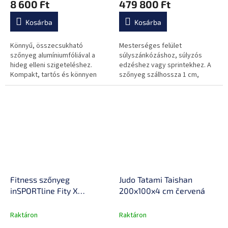
8 600 Ft
479 800 Ft
könnyen mosható felület
Kosárba
Kosárba
Könnyű, összecsukható
Mesterséges felület
szőnyeg alumíniumfóliával a
súlyszánkózáshoz, súlyzós
hideg elleni szigeteléshez.
edzéshez vagy sprintekhez. A
Kompakt, tartós és könnyen
szőnyeg szálhossza 1 cm,
tisztítható, ideális
csúszásmentes alsó résszel
kempingezéshez, túrázáshoz
rendelkezik.
és utazáshoz.
Fitness szőnyeg
Judo Tatami Taishan
inSPORTline Fity X
200x100x4 cm červená
183x61x1,5 cm
Raktáron
Raktáron