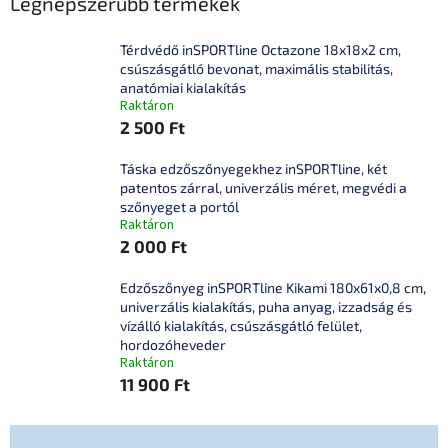
Legnépszerűbb termékek
Térdvédő inSPORTline Octazone 18x18x2 cm,
csúszásgátló bevonat, maximális stabilitás,
anatómiai kialakítás
Raktáron
2 500 Ft
Táska edzőszőnyegekhez inSPORTline, két
patentos zárral, univerzális méret, megvédi a
szőnyeget a portól
Raktáron
2 000 Ft
Edzőszőnyeg inSPORTline Kikami 180x61x0,8 cm,
univerzális kialakítás, puha anyag, izzadság és
vízálló kialakítás, csúszásgátló felület,
hordozóheveder
Raktáron
11 900 Ft
T