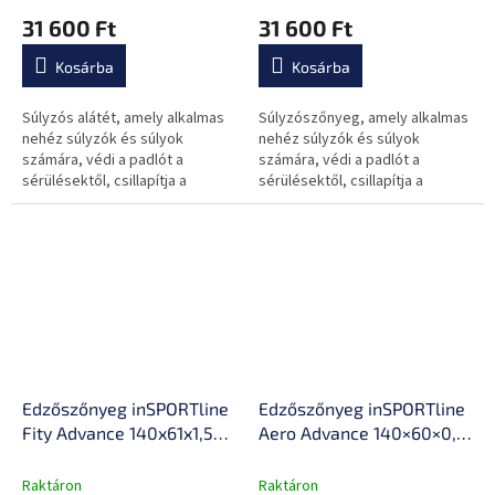
rendkívül tartós,
rendkívül tartós,
31 600 Ft
31 600 Ft
csúszásmentes felület,
csúszásmentes felület,
tompítja a rezgést
tompítja a rezgést
Kosárba
Kosárba
Súlyzós alátét, amely alkalmas
Súlyzószőnyeg, amely alkalmas
nehéz súlyzók és súlyok
nehéz súlyzók és súlyok
számára, védi a padlót a
számára, védi a padlót a
sérülésektől, csillapítja a
sérülésektől, csillapítja a
rezgést és a zajt, emellett
rezgést és a zajt, emellett
csúszásmentes felülettel
csúszásmentes felülettel
rendelkezik,...
rendelkezik.
Edzőszőnyeg inSPORTline
Edzőszőnyeg inSPORTline
Fity Advance 140x61x1,5
Aero Advance 140×60×0,9
cm, hordozószíj, puha
cm, memóriahatással,
anyag, izzadság- és
vonzó színek, akasztólyuk
Raktáron
Raktáron