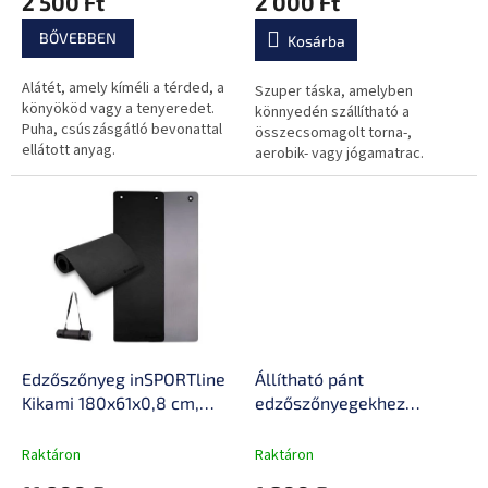
2 500 Ft
2 000 Ft
j
a
BŐVEBBEN
Kosárba
Alátét, amely kíméli a térded, a
Szuper táska, amelyben
könyököd vagy a tenyeredet.
könnyedén szállítható a
Puha, csúszásgátló bevonattal
összecsomagolt torna-,
ellátott anyag.
aerobik- vagy jógamatrac.
Edzőszőnyeg inSPORTline
Állítható pánt
Kikami 180x61x0,8 cm,
edzőszőnyegekhez
univerzális kialakítás,
inSPORTline, alkalmas
puha anyag, izzadság és
torna-, aerobik- vagy
Raktáron
Raktáron
vízálló kialakítás,
jógamatracokhoz