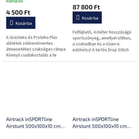
Raktáron
termék
87 800 Ft
rezgést, alkalmas nehéz
technológia,javítókészlet
átlagos
4 500 Ft
súlyzókhoz
és szállítótáska
értékelése
Kosárba
5-
Kosárba
ből
0,0
Felfújható, 4 méter hosszúságú
A Grasteko és Proteko Plus
csillag.
sportszőnyeg, amellyel otthon,
alátétek zökkenőmentes
a szabadban és a vízen is
átmenetéhez szükséges rámpa.
edzhetsz! A tartós Drop Stitch
Könnyű csatlakoztatás a te
anyagnak köszönhetően
ízlésed szerint.
gyönyörűen rugalmas és nagy...
Airtrack inSPORTline
Airtrack inSPORTline
Airstunt 500x100x10 cm
Airstunt 500x100x10 cm
fehér,850kg
szürke,850kg