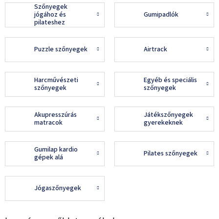
Szőnyegek
jógához és
Gumipadlók
pilateshez
Puzzle szőnyegek
Airtrack
Harcművészeti
Egyéb és speciális
szőnyegek
szőnyegek
Akupresszúrás
Játékszőnyegek
matracok
gyerekeknek
Gumilap kardio
Pilates szőnyegek
gépek alá
Jógaszőnyegek