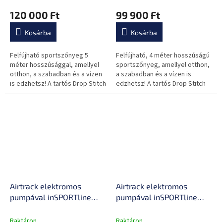
javítókészlet, rugalmas
javítókészlet, rugalmas
120 000 Ft
99 900 Ft
anyag, megerősített
anyag, megerősített
varratok
varratok
Kosárba
Kosárba
Felfújható sportszőnyeg 5
Felfújható, 4 méter hosszúságú
méter hosszúsággal, amellyel
sportszőnyeg, amellyel otthon,
otthon, a szabadban és a vízen
a szabadban és a vízen is
is edzhetsz! A tartós Drop Stitch
edzhetsz! A tartós Drop Stitch
anyagnak köszönhetően
anyagnak köszönhetően
rugalmas és nagy terhelést is...
rugalmas és nagy terhelést is
kibír!...
Airtrack elektromos
Airtrack elektromos
pumpával inSPORTline
pumpával inSPORTline
Airstunt 500x100x10 cm,
Airstunt 500x100x10 cm,
Drop Stitch technológia,
Drop Stitch technológia,
Raktáron
Raktáron