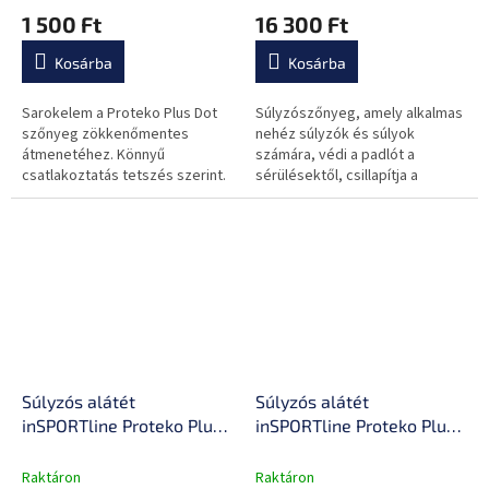
súlyú gépekhez
rendkívül tartós,
1 500 Ft
16 300 Ft
csúszásmentes felület,
tompítja a rezgést
Kosárba
Kosárba
Sarokelem a Proteko Plus Dot
Súlyzószőnyeg, amely alkalmas
szőnyeg zökkenőmentes
nehéz súlyzók és súlyok
átmenetéhez. Könnyű
számára, védi a padlót a
csatlakoztatás tetszés szerint.
sérülésektől, csillapítja a
Kombinálható a rámpával.
rezgést és a zajt, emellett
csúszásmentes felülettel
rendelkezik.
Súlyzós alátét
Súlyzós alátét
inSPORTline Proteko Plus
inSPORTline Proteko Plus
100x100x4 cm, védi a
Dot 100x100x4 cm, védi a
padlót a károsodástól,
padlót a károsodástól,
Raktáron
Raktáron