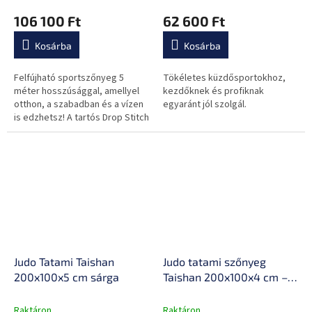
Drop Stitch technológia,
106 100 Ft
62 600 Ft
rugalmas
Kosárba
Kosárba
Felfújható sportszőnyeg 5
Tökéletes küzdősportokhoz,
méter hosszúsággal, amellyel
kezdőknek és profiknak
otthon, a szabadban és a vízen
egyaránt jól szolgál.
is edzhetsz! A tartós Drop Stitch
anyagnak köszönhetően
rugalmas és nagy terhelést is...
Judo Tatami Taishan
Judo tatami szőnyeg
200x100x5 cm sárga
Taishan 200x100x4 cm –
sárga, csökkenti a zajt,
védi a padlót, tartós
Raktáron
Raktáron