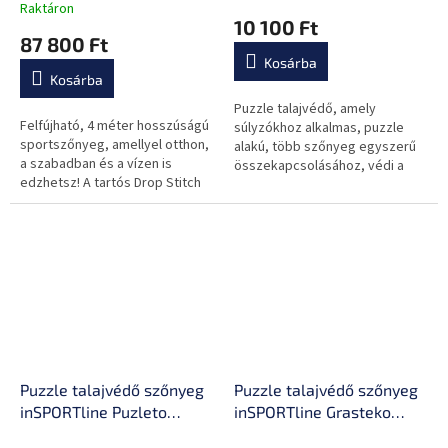
teherbírás,DropStitch
Raktáron
termék
10 100 Ft
technológia,javítókészlet
átlagos
87 800 Ft
és szállítótáska
értékelése
Kosárba
5-
Kosárba
ből
0,0
Puzzle talajvédő, amely
Felfújható, 4 méter hosszúságú
csillag.
súlyzókhoz alkalmas, puzzle
sportszőnyeg, amellyel otthon,
alakú, több szőnyeg egyszerű
a szabadban és a vízen is
összekapcsolásához, védi a
edzhetsz! A tartós Drop Stitch
padlót a sérülésektől, csillapítja
anyagnak köszönhetően
a rezgést és a zajt.
gyönyörűen rugalmas és nagy...
Puzzle talajvédő szőnyeg
Puzzle talajvédő szőnyeg
inSPORTline Puzleto
inSPORTline Grasteko
100x100x1,5 cm
50x50x2 cm