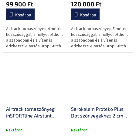
99 900 Ft
120 000 Ft
rugalmas anyag,
rugalmas anyag,
megerősített varratokkal
megerősített varratokkal
Kosárba
Kosárba
Airtrack tornaszőnyeg 4 méter
Airtrack tornaszőnyeg 5 méter
hosszúsággal, amellyel otthon,
hosszúsággal, amellyel otthon,
a szabadban és a vízen is
a szabadban és a vízen is
edzhetsz! A tartós Drop Stitch
edzhetsz! A tartós Drop Stitch
anyagnak köszönhetően
anyagnak köszönhetően
tökéletesen rugalmas és nagy...
tökéletesen rugalmas és nagy...
Airtrack tornaszőnyeg
Sarokelem Proteko Plus
inSPORTline Airstunt
Dot szőnyegekhez 2 cm 1
400x100x10 cm mocha
db, tompítja a zajt és a
mousse kézi pumpával,
rezgést, alkalmas nagy
Raktáron
Raktáron
PVC anyag, Drop Stitch
súlyú gépekhez