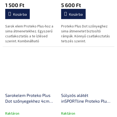
súlyú gépekhez
nehézsúlyú gépekhez,
1 500 Ft
5 600 Ft
alkalmas súlyzók
dobására
Kosárba
Kosárba
Sarok elem Proteko Plus-hoz a
Proteko Plus Dot szőnyeghez
sima átmenetekhez. Egyszerű
sima átmenetet biztosító
csatlakoztatás a te ízlésed
rámpák. Könnyű csatlakoztatás
szerint. Kombinálható
tetszés szerint.
rámpákkal.
Sarokelem Proteko Plus
Súlyzós alátét
Dot szőnyegekhez 4cm
inSPORTline Proteko Plus
1db, csillapítja a zajt és a
Dot 100x100x2 cm, védi a
rezgést, alkalmas nagy
padlót a károsodástól,
Raktáron
Raktáron