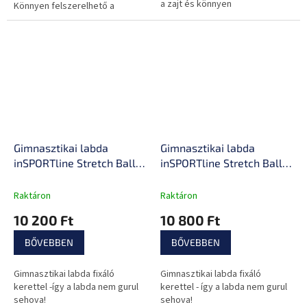
a zajt és könnyen
Könnyen felszerelhető a
karbantartható.
bordásfalra.
Gimnasztikai labda
Gimnasztikai labda
inSPORTline Stretch Ball
inSPORTline Stretch Ball
65 cm BallBase fixáló
75 cm BallBase fixáló
kerettel, csúszásmentes
kerettel, csúszásmentes
Raktáron
Raktáron
kivitel, piktogramok
kivitel, piktogramok
10 200 Ft
10 800 Ft
gyakorlatokkal
gyakorlatokkal
BŐVEBBEN
BŐVEBBEN
Gimnasztikai labda fixáló
Gimnasztikai labda fixáló
kerettel -így a labda nem gurul
kerettel - így a labda nem gurul
sehova!
sehova!