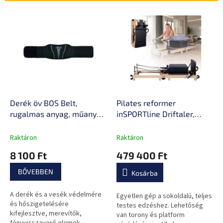
k
r
T
e
e
n
r
d
m
e
é
z
k
é
e
s
k
e
l
Derék öv BOS Belt,
Pilates reformer
i
rugalmas anyag, műanyag
inSPORTline Driftaler,
s
merevítők, fényvisszaverő
összecsukható szerkezet
t
logó, strapabíró tépőzáras
biztonsági retesszel,
Raktáron
Raktáron
á
rendszer, anatómiai
tölgyfából készült váz,
8 100 Ft
479 400 Ft
j
kialakítás
speciális pilates-doboz
a
BŐVEBBEN
Kosárba
A derék és a vesék védelmére
Egyetlen gép a sokoldalú, teljes
és hőszigetelésére
testes edzéshez. Lehetőség
kifejlesztve, merevítők,
van torony és platform