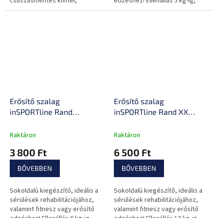
csúszásmentes kivitel,
edzéshez! Ellenállás 5 kg-ig,
kezdőknek és haladóknak,
kiváló minőségű anyagok,
pumpával együtt.
könnyen hordozható.
Erősítő szalag
Erősítő szalag
inSPORTline Rand
inSPORTline Rand XX
Medium, ellenállás 6kg,
Strong, ellenállás 13kg,
kerület 208cm, hossz
kerület 208cm, hossz
Raktáron
Raktáron
102cm, Latex-polyészter
102cm, Latex-polyészter
3 800 Ft
6 500 Ft
BŐVEBBEN
BŐVEBBEN
Sokoldalú kiegészítő, ideális a
Sokoldalú kiegészítő, ideális a
sérülések rehabilitációjához,
sérülések rehabilitációjához,
valamint fitnesz vagy erősítő
valamint fitnesz vagy erősítő