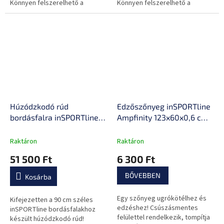
Könnyen felszerelhető a
Könnyen felszerelhető a
bordásfalra.
bordásfalra.
Húzódzkodó rúd
Edzőszőnyeg inSPORTline
bordásfalra inSPORTline
Ampfinity 123x60x0,6 cm,
Pullara 90 cm, masszív
csúszásmentes felület,
konstrukció, könnyen
könnyen mosható,
Raktáron
Raktáron
felszerelhető, hosszú távú
zajcsillapítás, kíméli az
51 500 Ft
6 300 Ft
tartósság
ízületeket
BŐVEBBEN
Kosárba
Egy szőnyeg ugrókötélhez és
Kifejezetten a 90 cm széles
edzéshez! Csúszásmentes
inSPORTline bordásfalakhoz
felülettel rendelkezik, tompítja
készült húzódzkodó rúd!