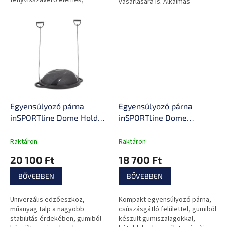
fényvisszaverő elemek,
vásárlására is. Alkalmas
nedvesség- és izzadságálló
fitneszközpontok és stúdiók
kialakítás és légáteresztő
számára. Rugós ellenállás-
anyag.
rendszer,...
Egyensúlyozó párna
Egyensúlyozó párna
inSPORTline Dome Hold
inSPORTline Dome
gumi expanderekkel, nagy
Compact gumi
szilárdságú anyag, két
expanderekkel, kétoldalas
Raktáron
Raktáron
fogantyú, két rögzítőpont,
használat,
20 100 Ft
18 700 Ft
nedvesség- és
hordozófogantyúk,
izzadságálló anyag
csúszásgátló felület,
BŐVEBBEN
BŐVEBBEN
masszázs domborulatok
Univerzális edzőeszköz,
Kompakt egyensúlyozó párna,
műanyag talp a nagyobb
csúszásgátló felülettel, gumiból
stabilitás érdekében, gumiból
készült gumiszalagokkal,