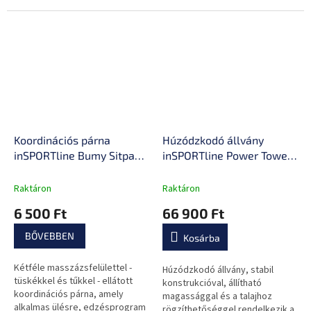
masszív acélváz.
Koordinációs párna
Húzódzkodó állvány
inSPORTline Bumy Sitpad
inSPORTline Power Tower
Deluxe
ON-X PT200, robosztus
acélszerkezet,
Raktáron
Raktáron
csúszásgátló bevonat a
6 500 Ft
66 900 Ft
fogantyúkon,
csúszásmentes
BŐVEBBEN
Kosárba
alapfelület
Kétféle masszázsfelülettel -
Húzódzkodó állvány, stabil
tüskékkel és tűkkel - ellátott
konstrukcióval, állítható
koordinációs párna, amely
magassággal és a talajhoz
alkalmas ülésre, edzésprogram
rögzíthetőséggel rendelkezik a