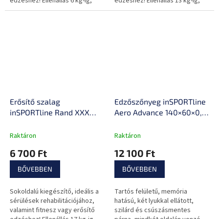
edzéshez! Ellenállás 6 kg-ig,
edzéshez! Ellenállás 13 kg-ig,
kiváló minőségű anyagok,
kiváló minőségű anyagok,
könnyen hordozható.
könnyen hordozható.
Erősítő szalag
Edzőszőnyeg inSPORTline
inSPORTline Rand XXX
Aero Advance 140×60×0,9
Strong, ellenállás 17kg,
cm, memóriahatással,
kerület 208cm, hossz
vonzó színek, akasztólyuk
Raktáron
Raktáron
102cm, Latex-polyészter
6 700 Ft
12 100 Ft
BŐVEBBEN
BŐVEBBEN
Sokoldalú kiegészítő, ideális a
Tartós felületű, memória
sérülések rehabilitációjához,
hatású, két lyukkal ellátott,
valamint fitnesz vagy erősítő
szilárd és csúszásmentes