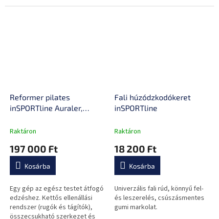
ellenállási rendszerrel,
testformáláshoz az otthonod
összecsukható kialakítással,
kényelmében.
masszív alumínium...
Reformer pilates
Fali húzódzkodókeret
inSPORTline Auraler,
inSPORTline
kettős ellenállási
rendszer, összecsukható
Raktáron
Raktáron
acélszerkezet, görgők a
197 000 Ft
18 200 Ft
könnyű kezeléshez
Kosárba
Kosárba
Egy gép az egész testet átfogó
Univerzális fali rúd, könnyű fel-
edzéshez. Kettős ellenállási
és leszerelés, csúszásmentes
rendszer (rugók és tágítók),
gumi markolat.
összecsukható szerkezet és