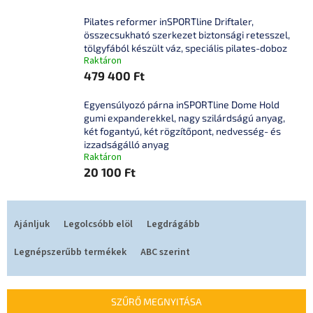
Pilates reformer inSPORTline Driftaler,
összecsukható szerkezet biztonsági retesszel,
tölgyfából készült váz, speciális pilates-doboz
Raktáron
479 400 Ft
Egyensúlyozó párna inSPORTline Dome Hold
gumi expanderekkel, nagy szilárdságú anyag,
két fogantyú, két rögzítőpont, nedvesség- és
izzadságálló anyag
Raktáron
20 100 Ft
T
e
Ajánljuk
Legolcsóbb elöl
Legdrágább
r
m
Legnépszerűbb termékek
ABC szerint
é
k
e
SZŰRŐ MEGNYITÁSA