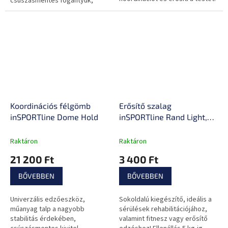
csúszásmentes fogantyúk,
teljes összecsukható a könnyű
tárolás érdekében.
Koordinációs félgömb
Erősítő szalag
inSPORTline Dome Hold
inSPORTline Rand Light,
ellenállás 5kg, kerület
208cm, hossz 102cm,
Raktáron
Raktáron
Latex-polyészter
21 200 Ft
3 400 Ft
BŐVEBBEN
BŐVEBBEN
Univerzális edzőeszköz,
Sokoldalú kiegészítő, ideális a
műanyag talp a nagyobb
sérülések rehabilitációjához,
stabilitás érdekében,
valamint fitnesz vagy erősítő