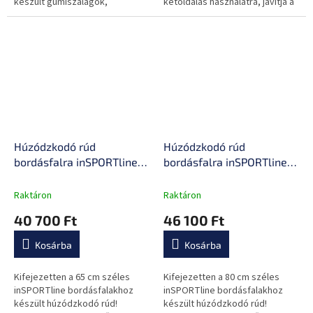
készült gumiszalagok,
kétoldalas használatra, javítja a
csúszásgátló felület,
koordinációt és erősíti a test
kezdőknek és haladóknak
izmait.
egyaránt, a csomagban
található...
Húzódzkodó rúd
Húzódzkodó rúd
bordásfalra inSPORTline
bordásfalra inSPORTline
Pullara 65 cm, masszív
Pullara 80 cm, masszív
konstrukció, könnyen
konstrukció, könnyen
Raktáron
Raktáron
felszerelhető, hosszú távú
felszerelhető, hosszú távú
40 700 Ft
46 100 Ft
tartósság
tartósság
Kosárba
Kosárba
Kifejezetten a 65 cm széles
Kifejezetten a 80 cm széles
inSPORTline bordásfalakhoz
inSPORTline bordásfalakhoz
készült húzódzkodó rúd!
készült húzódzkodó rúd!