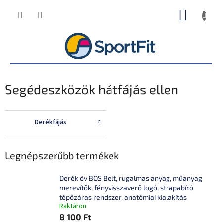
Ugrás
KOSÁR
a
fő
tartalomhoz
Segédeszközök hátfájás ellen
Derékfájás
Legnépszerűbb termékek
Derék öv BOS Belt, rugalmas anyag, műanyag
merevítők, fényvisszaverő logó, strapabíró
tépőzáras rendszer, anatómiai kialakítás
Raktáron
8 100 Ft