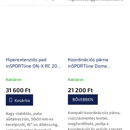
kiegészítésre és relaxációra.
még nagyobb rugalmasság és
biztonság érdekében az edzés
során.
Hiperextenziós pad
Koordinációs párna
inSPORTline ON-X RC 20,
inSPORTline Dome
acélszerkezet, tartós
Compact
kivitel, puha háttámla,
Raktáron
Raktáron
kényelmes habszivacs
31 600 Ft
21 200 Ft
görgők
BŐVEBBEN
Kosárba
Kompakt koordinácoós párna,
Nagy stabilitás, puha
csúszásmentes kivitel,
alátámasztás, 50x50 mm-es
megfordítható, javítja a
keretprofil, 45°-os dőlésszög,
koordinációt és erősíti a testet.