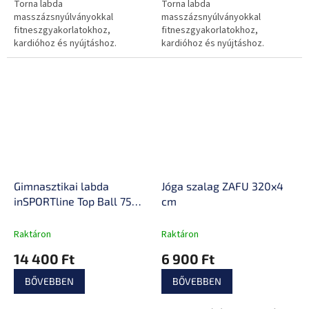
Torna labda
Torna labda
masszázsnyúlványokkal
masszázsnyúlványokkal
fitneszgyakorlatokhoz,
fitneszgyakorlatokhoz,
kardióhoz és nyújtáshoz.
kardióhoz és nyújtáshoz.
Csúszásmentes kivitel, könnyű
Csúszásmentes kivitel, könnyű
kivitel, pumpa mellékelve.
kivitel, pumpa mellékelve.
Gimnasztikai labda
Jóga szalag ZAFU 320x4
inSPORTline Top Ball 75
cm
cm labdatalppal
Raktáron
Raktáron
14 400 Ft
6 900 Ft
BŐVEBBEN
BŐVEBBEN