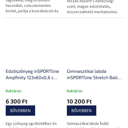
tágítókkal, megfordítható
feszes hasért! 5 nehézségi
használat, csúszásmentes
szint, magas edzéshatás,
kivitel, javítja a koordinációt és
összecsukható mechanizmus
erősíti az alakot.
és LED-es kijelző.
Edzőszőnyeg inSPORTline
Gimnasztikai labda
Ampfinity 123x60x0,6 cm,
inSPORTline Stretch Ball
csúszásmentes felület,
65 cm BallBase fixáló
könnyen mosható,
kerettel, csúszásmentes
Raktáron
Raktáron
zajcsillapítás, kíméli az
kivitel, piktogramok
6 300 Ft
10 200 Ft
ízületeket
gyakorlatokkal
BŐVEBBEN
BŐVEBBEN
Egy szőnyeg ugrókötélhez és
Gimnasztikai labda fixáló