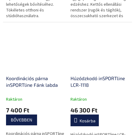
lehetőségek bővítéséhez.
edzéshez. Kettős ellenállási
Tökéletes otthoni és
rendszer (rugók és tágítók),
stúdióhasználatra.
összecsukható szerkezet és
masszív acélváz.
Koordinációs párna
Húzódzkodó inSPORTline
inSPORTline Fánk labda
LCR-1118
Raktáron
Raktáron
7 400 Ft
46 300 Ft
BŐVEBBEN
Kosárba
Koordinációs párna inSPORTline
Húzódzkodó inSPORTline LCR-