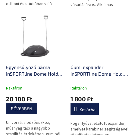
otthoni és stúdióban való
vásárlására is. Alkalmas
használatra egyaránt.
fitneszközpontok és stúdiók
számára. Rugós ellenállás-
rendszer,...
Egyensúlyozó párna
Gumi expander
inSPORTline Dome Hold
inSPORTline Dome Hold,
gumi expanderekkel, nagy
Edge és Compact
szilárdságú anyag, két
félgömbökhöz 2 db,
Raktáron
Raktáron
fogantyú, két rögzítőpont,
karabineres rögzítés,
20 100 Ft
1 800 Ft
nedvesség- és
ergonómikus fogantyúk,
izzadságálló anyag
csúszásgátló barázdák
BŐVEBBEN
Kosárba
Univerzális edzőeszköz,
Fogantyúval ellátott expander,
műanyag talp a nagyobb
amelyet karabiner segítségével
stabilitás érdekében, gumiból