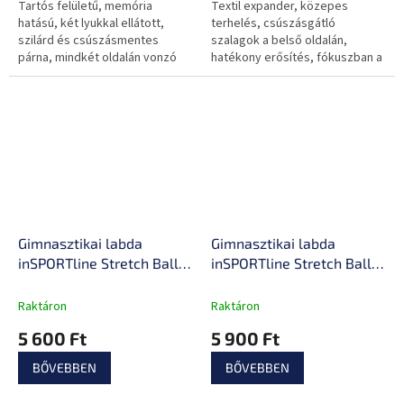
Tartós felületű, memória
Textil expander, közepes
hatású, két lyukkal ellátott,
terhelés, csúszásgátló
szilárd és csúszásmentes
szalagok a belső oldalán,
párna, mindkét oldalán vonzó
hatékony erősítés, fókuszban a
színkezeléssel.
láb és a kar izmai.
Gimnasztikai labda
Gimnasztikai labda
inSPORTline Stretch Ball
inSPORTline Stretch Ball
65 cm, masszázs
75 cm, masszázs
nyúlványok,
nyúlványok,
Raktáron
Raktáron
csúszásmentes, kézi
csúszásmentes, kézi
5 600 Ft
5 900 Ft
pumpa, tartós PVC anyag
pumpa, tartós PVC anyag
BŐVEBBEN
BŐVEBBEN