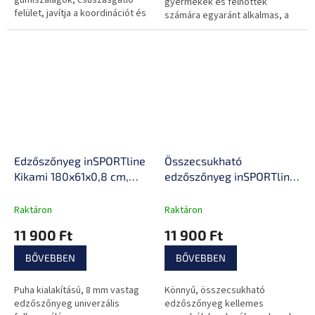
gyermekek és felnőttek
felület, javítja a koordinációt és
számára egyaránt alkalmas, a
formálja az alakot.
csomagban pumpa is található.
Edzőszőnyeg inSPORTline
Összecsukható
Kikami 180x61x0,8 cm,
edzőszőnyeg inSPORTline
univerzális kialakítás,
Lantemi 180x61x0,8 cm,
puha anyag, izzadság és
hordozóheveder, könnyű
Raktáron
Raktáron
vízálló kialakítás,
karbantartás, izzadság és
11 900 Ft
11 900 Ft
csúszásgátló felület,
vízálló, csúszásgátló
hordozóheveder
felület
BŐVEBBEN
BŐVEBBEN
Puha kialakítású, 8 mm vastag
Könnyű, összecsukható
edzőszőnyeg univerzális
edzőszőnyeg kellemes