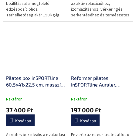
beállítással a megfelelő
az aktív relaxációhoz,
edzéspozícióhoz!
izomlazításhoz, vérkeringés
Terhelhetőség akár 150 kg-ig!
serkentéséhez és természetes
testformáláshoz az otthonod
kényelmében.
Pilates box inSPORTline
Reformer pilates
60,5x41x22,5 cm, masszív
inSPORTline Auraler,
fa konstrukció, két
kettős ellenállási
fogantyú, kibővíti az edzés
rendszer, összecsukható
Raktáron
Raktáron
lehetőségeit
acélszerkezet, görgők a
37 400 Ft
197 000 Ft
könnyű kezeléshez
Kosárba
Kosárba
A pilates box ideális a gyakorlási
Egy gép az egész testet átfogó