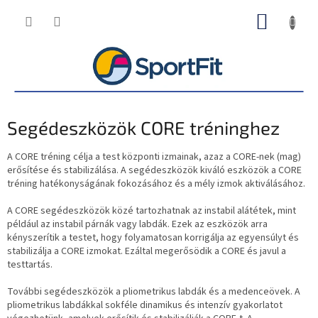
Ugrás
KOSÁR
a
fő
tartalomhoz
Segédeszközök CORE tréninghez
A CORE tréning célja a test központi izmainak, azaz a CORE-nek (mag)
erősítése és stabilizálása. A segédeszközök kiváló eszközök a CORE
tréning hatékonyságának fokozásához és a mély izmok aktiválásához.
A CORE segédeszközök közé tartozhatnak az instabil alátétek, mint
például az instabil párnák vagy labdák. Ezek az eszközök arra
kényszerítik a testet, hogy folyamatosan korrigálja az egyensúlyt és
stabilizálja a CORE izmokat. Ezáltal megerősödik a CORE és javul a
testtartás.
További segédeszközök a pliometrikus labdák és a medenceövek. A
pliometrikus labdákkal sokféle dinamikus és intenzív gyakorlatot