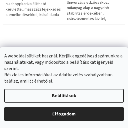
Univerzális edzőeszköz,
csillag.
hulahoppkarika állítható
műanyag alap a nagyobb
kerülettel, masszázsfejekkel és
stabilitás érdekében,
kiemelkedésekkel, külső dupla
csúszásmentes kivitel,
sínnel, LCD kijelzővel, alkalmas a
kezdőknek és haladóknak,
test feszesítésére és
pumpát és expandert tartalmaz.
karcsúsítására.
A weboldal sütiket használ. Kérjük engedélyezd számunkra a
használatukat, vagy módosítsd a beállításokat igényeid
szerint.
Részletes információkat az Adatkezelés szabályzatban
Ajtóra rögzíthető
Hasizom erősítő
találsz, ami
itt
érhető el.
húzódzkodó inSPORTline
inSPORTline AB Perfect
RK72
Duo II
Raktáron
Raktáron
A
A
Beállítások
termék
termék
10 700 Ft
23 300 Ft
átlagos
átlagos
értékelése
értékelése
Kosárba
Kosárba
Elfogadom
5-
5-
ből
ből
0,0
0,0
Ajtóra szerelhető húzódzkodó,
Nagyszerű segítő a has