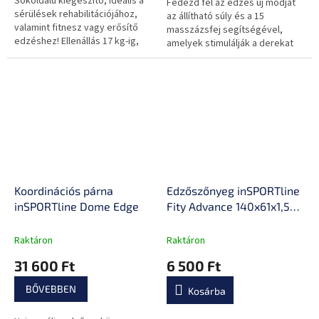
Sokoldalú kiegészítő, ideális a
Fedezd fel az edzés új módját
sérülések rehabilitációjához,
az állítható súly és a 15
valamint fitnesz vagy erősítő
masszázsfej segítségével,
edzéshez! Ellenállás 17 kg-ig,
amelyek stimulálják a derekat
kiváló minőségű anyagok,
és elősegítik a regenerálódást.
könnyen hordozható.
A beépített LED kijelzőn
nyomon...
Koordinációs párna
Edzőszőnyeg inSPORTline
inSPORTline Dome Edge
Fity Advance 140x61x1,5
cm, hordozószíj, puha
anyag, izzadság- és
Raktáron
Raktáron
vízálló, csúszásmentes
31 600 Ft
6 500 Ft
kivitel
BŐVEBBEN
Kosárba