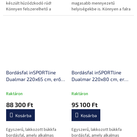
készült húzódzkodó rúd!
magasabb mennyezetű
Könnyen felszerelhető a
helyiségekbe is. Könnyen a falra
bordásfalra.
rögzíthető és egyszerűen
karbantartható.
Bordásfal inSPORTline
Bordásfal inSPORTline
Dualmar 220x65 cm, erős
Dualmar 220x80 cm, erős
és tartós kialakítás,
és tartós kialakítás,
lakkozott felület,
lakkozott felület,
Raktáron
Raktáron
tartozékok rögzítésének
tartozékok rögzítésének
88 300 Ft
95 100 Ft
lehetősége, könnyű
lehetősége, könnyű
karbantartás
karbantartás
Kosárba
Kosárba
Egyszerű, lakkozott bükkfa
Egyszerű, lakkozott bükkfa
bordásfal, amely alkalmas
bordásfal, amely alkalmas