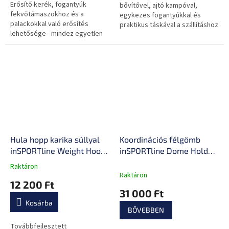
Erősítő kerék, fogantyúk
csillag.
bővítővel, ajtó kampóval,
fekvőtámaszokhoz és a
egykezes fogantyúkkal és
palackokkal való erősítés
praktikus táskával a szállításhoz
lehetősége - mindez egyetlen
és tároláshoz.
eszköznek köszönhetően.
Hula hopp karika súllyal
Koordinációs félgömb
inSPORTline Weight Hoop
inSPORTline Dome Hold
Feel 69-108 cm
gumis expanderrel 100 cm
Raktáron
A
/ 4,6 kg
Raktáron
termék
12 200 Ft
átlagos
31 000 Ft
értékelése
Kosárba
5-
BŐVEBBEN
ből
0,0
Továbbfejlesztett