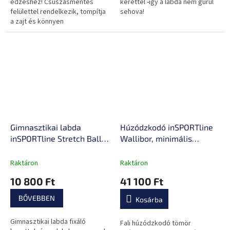
edzéshez! Csúszásmentes
kerettel -így a labda nem gurul
felülettel rendelkezik, tompítja
sehova!
a zajt és könnyen
karbantartható.
Gimnasztikai labda
Húzódzkodó inSPORTline
inSPORTline Stretch Ball
Wallibor, minimális
75 cm BallBase fixáló
helyigény, speciális
kerettel, csúszásmentes
felületkezelés, nagy
Raktáron
Raktáron
kivitel, piktogramok
szilárdság,
10 800 Ft
41 100 Ft
gyakorlatokkal
csúszásmentes
kapaszkodó, 3 fogási
BŐVEBBEN
Kosárba
lehetőség
Gimnasztikai labda fixáló
Fali húzódzkodó tömör