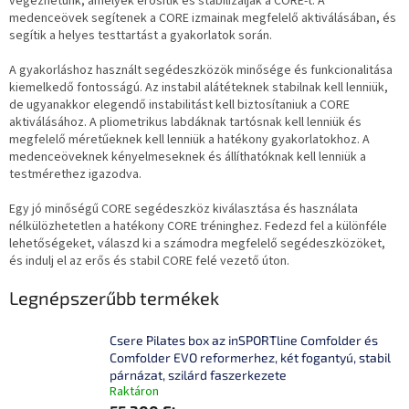
végezhetünk, amelyek erősítik és stabilizálják a CORE-t. A
medenceövek segítenek a CORE izmainak megfelelő aktiválásában, és
segítik a helyes testtartást a gyakorlatok során.
A gyakorláshoz használt segédeszközök minősége és funkcionalitása
kiemelkedő fontosságú. Az instabil alátéteknek stabilnak kell lenniük,
de ugyanakkor elegendő instabilitást kell biztosítaniuk a CORE
aktiválásához. A pliometrikus labdáknak tartósnak kell lenniük és
megfelelő méretűeknek kell lenniük a hatékony gyakorlatokhoz. A
medenceöveknek kényelmeseknek és állíthatóknak kell lenniük a
testmérethez igazodva.
Egy jó minőségű CORE segédeszköz kiválasztása és használata
nélkülözhetetlen a hatékony CORE tréninghez. Fedezd fel a különféle
lehetőségeket, válaszd ki a számodra megfelelő segédeszközöket,
és indulj el az erős és stabil CORE felé vezető úton.
Legnépszerűbb termékek
Csere Pilates box az inSPORTline Comfolder és
Comfolder EVO reformerhez, két fogantyú, stabil
párnázat, szilárd faszerkezete
Raktáron