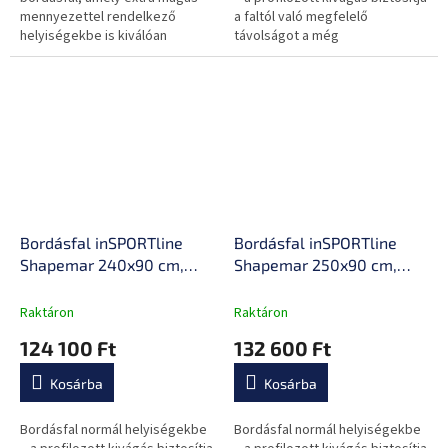
mennyezettel rendelkező
a faltól való megfelelő
helyiségekbe is kiválóan
távolságot a még
alkalmasak. Könnyen a falra
kényelmesebb használat
rögzíthető és egyszerűen
érdekében számodra, falra
karbantartható.
rögzíthető kialakítással.
Bordásfal inSPORTline
Bordásfal inSPORTline
Shapemar 240x90 cm,
Shapemar 250x90 cm,
nagyobb távolság a faltól,
nagyobb távolság a faltól,
tömör bükkfa, 2 x
tömör bükkfa, 2 x
Raktáron
Raktáron
lakkozott felület,
lakkozott felület,
124 100 Ft
132 600 Ft
tartozékok rögzítésének
tartozékok rögzítésének
lehetősége
lehetősége
Kosárba
Kosárba
Bordásfal normál helyiségekbe
Bordásfal normál helyiségekbe