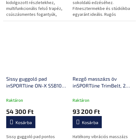
kidolgozott részletekhez,
sokoldalú edzéséhez.
multifunkcionális felső trapéz,
Fitnesztermekbe és stúdiókba
csúszásmentes fogantyúk,
egyaránt ideális. Rugós
ellenállási rendszerrel,
összecsukható kialakítással,
masszív alumínium...
Sissy guggoló pad
Rezgő masszázs öv
inSPORTline ON-X SSB10,
inSPORTline TrimBelt, 20
5 állítható
fokozatú rezgésbeállítás,
térdtámaszmagasság, 3
9 masszázsprogram, 4
Raktáron
Raktáron
különböző lábtartó
féle masszázs öv, üveg
54 300 Ft
93 200 Ft
pozíció, állítócsavarok,
talapzat, csúszásmentes
csúszásmentes lábpárna
lábak
Kosárba
Kosárba
Sissy guggoló pad pontos
Hatékony vibrációs masszázs