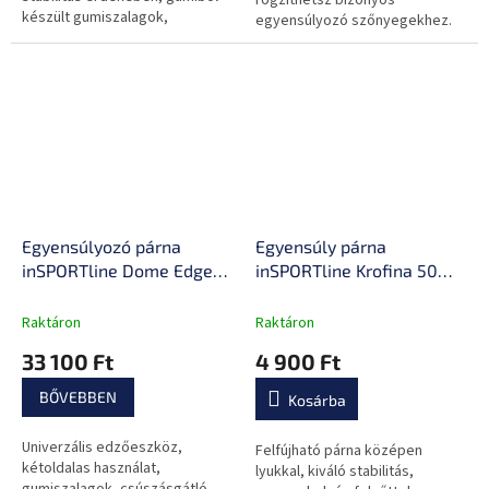
rögzíthetsz bizonyos
készült gumiszalagok,
egyensúlyozó szőnyegekhez.
csúszásgátló felület,
kezdőknek és haladóknak
egyaránt, a csomagban
található...
Egyensúlyozó párna
Egyensúly párna
inSPORTline Dome Edge
inSPORTline Krofina 50
gumi expanderekkel,
cm, mozgáskoordináció
hordozófogantyúk,
fejlesztése, nagy
Raktáron
Raktáron
csúszásgátló felület,
szilárdságú anyag,
33 100 Ft
4 900 Ft
masszázs domborulatok
csúszásgátló
tulajdonságok, univerzális
BŐVEBBEN
Kosárba
segédeszköz
Univerzális edzőeszköz,
Felfújható párna középen
kétoldalas használat,
lyukkal, kiváló stabilitás,
gumiszalagok, csúszásgátló