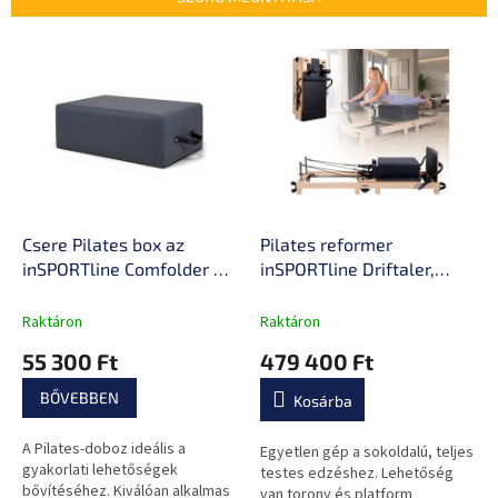
k
r
T
e
e
n
r
d
m
e
é
z
k
é
e
s
k
e
l
Csere Pilates box az
Pilates reformer
i
inSPORTline Comfolder és
inSPORTline Driftaler,
s
Comfolder EVO
összecsukható szerkezet
t
reformerhez, két
biztonsági retesszel,
Raktáron
Raktáron
á
fogantyú, stabil párnázat,
tölgyfából készült váz,
55 300 Ft
479 400 Ft
j
szilárd faszerkezete
speciális pilates-doboz
a
BŐVEBBEN
Kosárba
A Pilates-doboz ideális a
Egyetlen gép a sokoldalú, teljes
gyakorlati lehetőségek
testes edzéshez. Lehetőség
bővítéséhez. Kiválóan alkalmas
van torony és platform