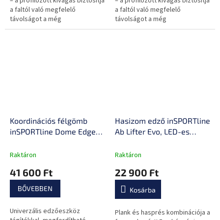
– a profilozott kivágás biztosítja
– a profilozott kivágás biztosítja
a faltól való megfelelő
a faltól való megfelelő
távolságot a még
távolságot a még
kényelmesebb használat
kényelmesebb használat
érdekében számodra, falra
érdekében számodra, falra
rögzíthető kialakítással.
rögzíthető kialakítással.
Koordinációs félgömb
Hasizom edző inSPORTline
inSPORTline Dome Edge
Ab Lifter Evo, LED-es
gumis expanderrel 100 cm
kijelző, stabil
/ 4,6 kg
acélszerkezet, 5
Raktáron
Raktáron
nehézségi szint,
41 600 Ft
22 900 Ft
habszivacs görgők
BŐVEBBEN
Kosárba
Univerzális edzőeszköz
Plank és hasprés kombinációja a