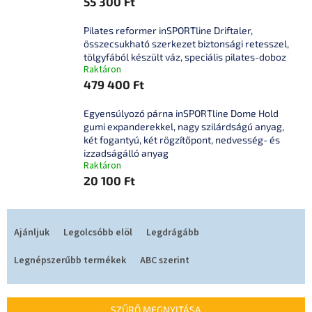
55 300 Ft
Pilates reformer inSPORTline Driftaler,
összecsukható szerkezet biztonsági retesszel,
tölgyfából készült váz, speciális pilates-doboz
Raktáron
479 400 Ft
Egyensúlyozó párna inSPORTline Dome Hold
gumi expanderekkel, nagy szilárdságú anyag,
két fogantyú, két rögzítőpont, nedvesség- és
izzadságálló anyag
Raktáron
20 100 Ft
T
e
Ajánljuk
Legolcsóbb elöl
Legdrágább
r
m
Legnépszerűbb termékek
ABC szerint
é
k
e
SZŰRŐ MEGNYITÁSA