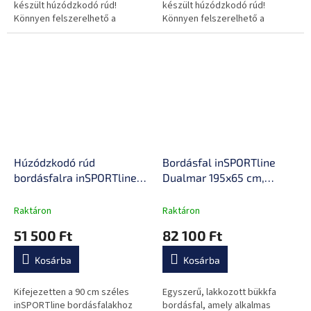
készült húzódzkodó rúd!
készült húzódzkodó rúd!
Könnyen felszerelhető a
Könnyen felszerelhető a
bordásfalra.
bordásfalra.
Húzódzkodó rúd
Bordásfal inSPORTline
bordásfalra inSPORTline
Dualmar 195x65 cm,
Pullara 90 cm, masszív
tartós kialakítás, egyszerű
konstrukció, könnyen
és gyors összeszerelés,
Raktáron
Raktáron
felszerelhető, hosszú távú
lakkozott felület,
51 500 Ft
82 100 Ft
tartósság
kiegészítők
csatlakozásának
Kosárba
Kosárba
lehetősége
Kifejezetten a 90 cm széles
Egyszerű, lakkozott bükkfa
inSPORTline bordásfalakhoz
bordásfal, amely alkalmas