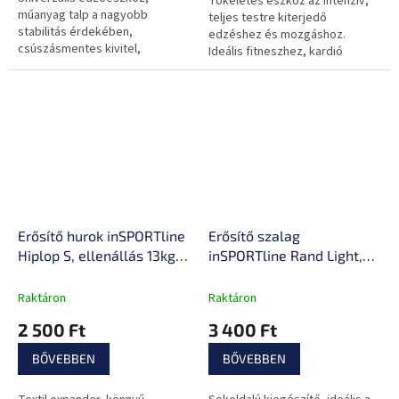
Tökéletes eszköz az intenzív,
műanyag talp a nagyobb
teljes testre kiterjedő
stabilitás érdekében,
edzéshez és mozgáshoz.
csúszásmentes kivitel,
Ideális fitneszhez, kardió
kezdőknek és haladóknak,
edzéshez, erőfejlesztéshez és
pumpával együtt.
állóképesség javításához is.
Erősítő hurok inSPORTline
Erősítő szalag
Hiplop S, ellenállás 13kg,
inSPORTline Rand Light,
kerület 60cm, hossz
ellenállás 5kg, kerület
30cm, Nylon, Szilikon,
208cm, hossz 102cm,
Raktáron
Raktáron
Latex varratok
Latex-polyészter
2 500 Ft
3 400 Ft
BŐVEBBEN
BŐVEBBEN