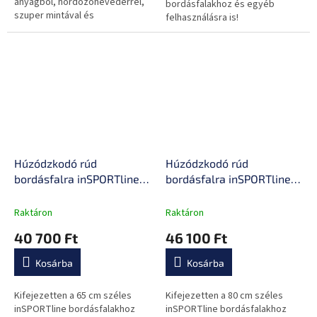
anyagból, hordozóhevederrel,
bordásfalakhoz és egyéb
szuper mintával és
felhasználásra is!
csúszásgátló bevonattal.
Húzódzkodó rúd
Húzódzkodó rúd
bordásfalra inSPORTline
bordásfalra inSPORTline
Pullara 65 cm, masszív
Pullara 80 cm, masszív
konstrukció, könnyen
konstrukció, könnyen
Raktáron
Raktáron
felszerelhető, hosszú távú
felszerelhető, hosszú távú
40 700 Ft
46 100 Ft
tartósság
tartósság
Kosárba
Kosárba
Kifejezetten a 65 cm széles
Kifejezetten a 80 cm széles
inSPORTline bordásfalakhoz
inSPORTline bordásfalakhoz