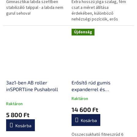
Gimnasztikai labda szettben
Extra hosszú jóga szalag, fém
stabilizáló talppal - a labda nem
csat a méret állítása
gurul sehova!
érdekében, különböző
nehézségi pozíciók, erős
varrás, segít legyőzni az egyéni
határokat.
Újdonság
3az1-ben AB roller
Erősítő rúd gumis
inSPORTline Pushabroll
expanderrel és
ajtórögzítővel inSPORTline
Raktáron
A
Ancairo
Raktáron
termék
14 600 Ft
átlagos
5 800 Ft
értékelése
Kosárba
5-
Kosárba
ből
0,0
Összecsukható fitneszrúd 6