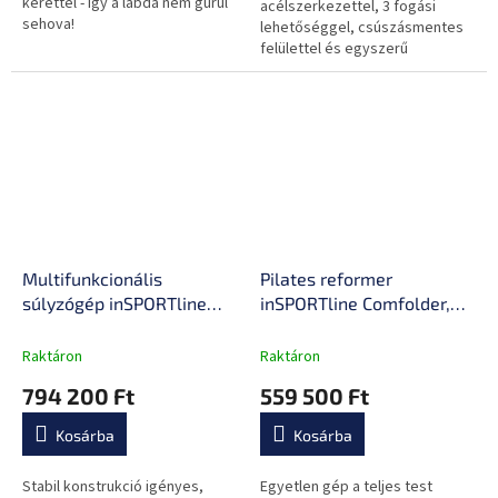
kerettel - így a labda nem gurul
acélszerkezettel, 3 fogási
sehova!
lehetőséggel, csúszásmentes
felülettel és egyszerű
felszereléssel.
Multifunkcionális
Pilates reformer
súlyzógép inSPORTline
inSPORTline Comfolder,
Velocer CD85,
pilates box tartozék,
terhelésszabályozás
praktikus, összecsukható,
Raktáron
Raktáron
téglákkal, csúszásmentes
porszórt, karcálló, rugós
794 200 Ft
559 500 Ft
fogantyúk, porszórt
ellenállás, ALU váz, súly
bevonat, lépcsőfokok
68kg
Kosárba
Kosárba
Stabil konstrukció igényes,
Egyetlen gép a teljes test