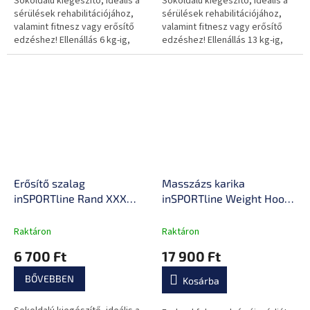
Sokoldalú kiegészítő, ideális a
Sokoldalú kiegészítő, ideális a
sérülések rehabilitációjához,
sérülések rehabilitációjához,
valamint fitnesz vagy erősítő
valamint fitnesz vagy erősítő
edzéshez! Ellenállás 6 kg-ig,
edzéshez! Ellenállás 13 kg-ig,
kiváló minőségű anyagok,
kiváló minőségű anyagok,
könnyen hordozható.
könnyen hordozható.
Erősítő szalag
Masszázs karika
inSPORTline Rand XXX
inSPORTline Weight Hoop
Strong, ellenállás 17kg,
Flex 69–117,5 cm, 15 fej
kerület 208cm, hossz
masszázsnyúlványokkal,
Raktáron
Raktáron
102cm, Latex-polyészter
állítható kerület, dupla
6 700 Ft
17 900 Ft
sín, újratölthető LED
kijelző
BŐVEBBEN
Kosárba