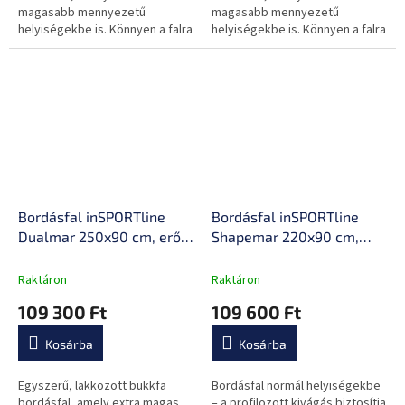
magasabb mennyezetű
magasabb mennyezetű
helyiségekbe is. Könnyen a falra
helyiségekbe is. Könnyen a falra
rögzíthető és egyszerűen
rögzíthető és egyszerűen
karbantartható.
karbantartható.
Bordásfal inSPORTline
Bordásfal inSPORTline
Dualmar 250x90 cm, erős
Shapemar 220x90 cm,
és tartós kialakítás,
nagyobb távolság a faltól,
lakkozott felület,
tömör bükkfa, 2 x
Raktáron
Raktáron
tartozékok rögzítésének
lakkozott felület,
109 300 Ft
109 600 Ft
lehetősége, könnyű
tartozékok rögzítésének
karbantartás
lehetősége
Kosárba
Kosárba
Egyszerű, lakkozott bükkfa
Bordásfal normál helyiségekbe
bordásfal, amely extra magas
– a profilozott kivágás biztosítja