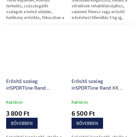
Textil expander, könnyű
Sokoldalú kiegészítő, ideális a
terhelés, csúszásgátló
sérülések rehabilitációjához,
szalagok a belső oldalán,
valamint fitnesz vagy erősítő
hatékony erősítés, fókuszban a
edzéshez! Ellenállás 5 kg-ig,
láb és a kar izmai.
kiváló minőségű anyagok,
könnyen hordozható.
Erősítő szalag
Erősítő szalag
inSPORTline Rand
inSPORTline Rand XX
Medium, ellenállás 6kg,
Strong, ellenállás 13kg,
kerület 208cm, hossz
kerület 208cm, hossz
Raktáron
Raktáron
102cm, Latex-polyészter
102cm, Latex-polyészter
3 800 Ft
6 500 Ft
BŐVEBBEN
BŐVEBBEN