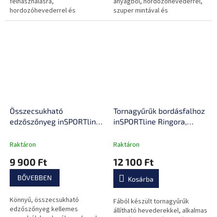
felhasználásra,
anyagból, hordozóhevederrel,
hordozóhevederrel és
szuper mintával és
csúszásgátló bevonattal.
csúszásgátló bevonattal.
Összecsukható
Tornagyűrűk bordásfalhoz
edzőszőnyeg inSPORTline
inSPORTline Ringora,
Lantemi 145x61x1 cm,
kültéren is használható,
hordozóheveder, puha
könnyen felhelyezhető,
Raktáron
Raktáron
anyag, könnyű
könnyen állítható pántok,
9 900 Ft
12 100 Ft
karbantartás, izzadság- és
otthoni használatra
vízálló, csúszásgátló
alkalmas
BŐVEBBEN
Kosárba
felület
Könnyű, összecsukható
Fából készült tornagyűrűk
edzőszőnyeg kellemes
állítható hevederekkel, alkalmas