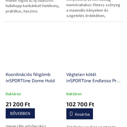
Imádni fogod az új súlyozott
memóriahabos fitness szőnyeg
hullahopp karikánkat! Hatékony,
a maximális kényelem és
praktikus, hasznos
szigetelés érdekében,
csúszásmentes felület a
tökéletes stabilitás érdekében,
valamint heveder a...
Koordinációs félgömb
Végtelen kötél
inSPORTline Dome Hold
inSPORTline Endlesso Pro,
6 terhelési szint,
folyamatos kötélmozgató
Raktáron
Raktáron
rendszer, függesztőszíj,
21 200 Ft
102 700 Ft
csavaros karabiner, max.
terhelés 150 kg
BŐVEBBEN
Kosárba
Univerzális edzőeszköz,