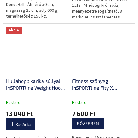
Donut Ball - Átmérő 50 cm,
1118 - Minőségi króm váz,
magasság 25 cm, súly 600 g,
mennyezetre rögzíthető, 8
terhelhetőség 150 kg.
markolat, csúszásmentes
felület, otthoni használatra
Akció
Hullahopp karika súllyal
Fitness szőnyeg
inSPORTline Weight Hoop
inSPORTline Fity X
Pro 69-105cm, 1.2kg, 41cm
183x61x1,5 cm
átmérő, bütykös,
Raktáron
Raktáron
mágneses, szétszedhető,
13 040 Ft
7 600 Ft
állítható méret, LCD
kijelzővel
BŐVEBBEN
Kosárba
Kényelmes, 15 mm vastag