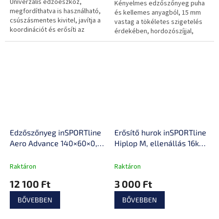
Univerzális edzőeszköz,
Kényelmes edzőszőnyeg puha
megfordíthatva is használható,
és kellemes anyagból, 15 mm
csúszásmentes kivitel, javítja a
vastag a tökéletes szigetelés
koordinációt és erősíti az
érdekében, hordozószíjjal,
alakot.
csúszásmentes kivitelben.
Edzőszőnyeg inSPORTline
Erősítő hurok inSPORTline
Aero Advance 140×60×0,9
Hiplop M, ellenállás 16kg,
cm, memóriahatással,
kerület 66cm, hossz 33cm,
vonzó színek, akasztólyuk
Nylon, Szilikon, Latex
Raktáron
Raktáron
varratok, szélesség 7cm,
12 100 Ft
3 000 Ft
vastagság 2mm
BŐVEBBEN
BŐVEBBEN