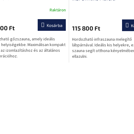
Raktáron
A
k
termék
s
átlagos
Kosárba
K
00 Ft
115 800 Ft
lése
értékelése
5-
ható gőzszauna, amely ideális
Hordozható infraszauna melegítő
ből
 helyiségekbe. Maximálisan kompakt
lábpárnával. Ideális kis helyekre, e
0,0
 az izomlazításhoz és az általános
szauna segít otthona kényelmébe
csillag.
rációhoz.
ellazulni.
L
i
s
t
a
i
r
á
n
y
í
t