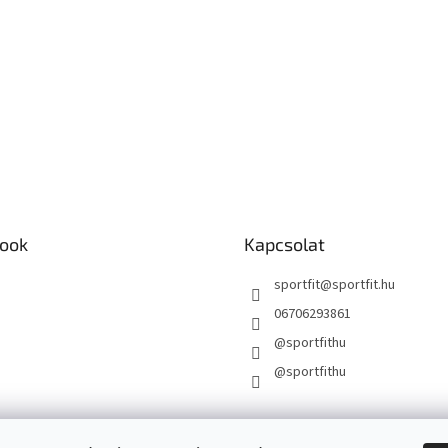
ook
Kapcsolat
sportfit
@
sportfit.hu
06706293861
@sportfithu
@sportfithu