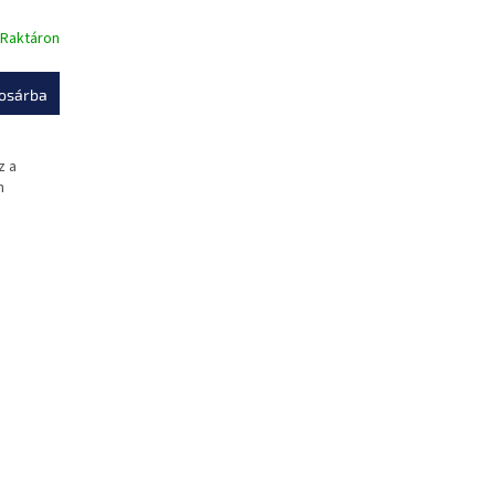
Raktáron
osárba
z a
n