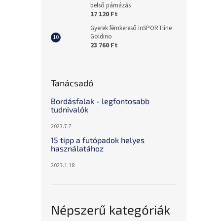
belső párnázás
17 120 Ft
Gyerek fémkereső inSPORTline
Goldino
23 760 Ft
Tanácsadó
Bordásfalak - legfontosabb
tudnivalók
2023.7.7
15 tipp a futópadok helyes
használatához
2023.1.18
Népszerű kategóriák