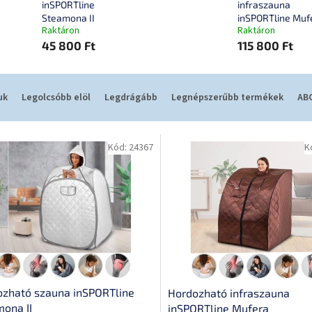
inSPORTline
infraszauna
Steamona II
inSPORTline Muf
Raktáron
Raktáron
45 800 Ft
115 800 Ft
uk
Legolcsóbb elöl
Legdrágább
Legnépszerűbb termékek
ABC
Kód:
24367
K
ozható szauna inSPORTline
Hordozható infraszauna
ona II
inSPORTline Mufera