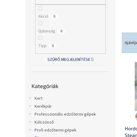
l
Akció
0
Újdonság
0
T
e
Ajánlj
Tipp
0
r
m
SZŰRŐ MEGJELENÍTÉSE
T
é
e
k
r
e
Kategóriák
m
k
Kategóriák
átugrása
é
r
k
e
Kert
e
n
Kerékpár
k
d
Professzionális edzőtermi gépek
l
e
i
Kölcsönző
z
Hord
s
é
Profi edzőtermi gépek
Steam
t
s