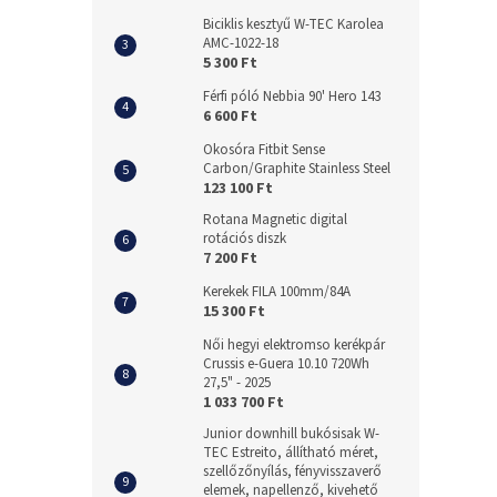
Biciklis kesztyű W-TEC Karolea
AMC-1022-18
5 300 Ft
Férfi póló Nebbia 90' Hero 143
6 600 Ft
Okosóra Fitbit Sense
Carbon/Graphite Stainless Steel
123 100 Ft
Rotana Magnetic digital
rotációs diszk
7 200 Ft
Kerekek FILA 100mm/84A
15 300 Ft
Női hegyi elektromso kerékpár
Crussis e-Guera 10.10 720Wh
27,5" - 2025
1 033 700 Ft
Junior downhill bukósisak W-
TEC Estreito, állítható méret,
szellőzőnyílás, fényvisszaverő
elemek, napellenző, kivehető