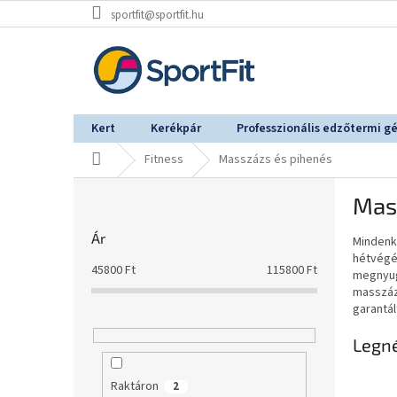
Ugrás
sportfit@sportfit.hu
a
fő
tartalomhoz
Kert
Kerékpár
Professzionális edzőtermi g
Kezdőlap
Fitness
Masszázs és pihenés
O
Mas
l
d
Ár
Mindenki
a
hétvégé
l
45800
Ft
115800
Ft
megnyug
s
masszáz
ó
garantál
p
a
Legn
n
e
Raktáron
2