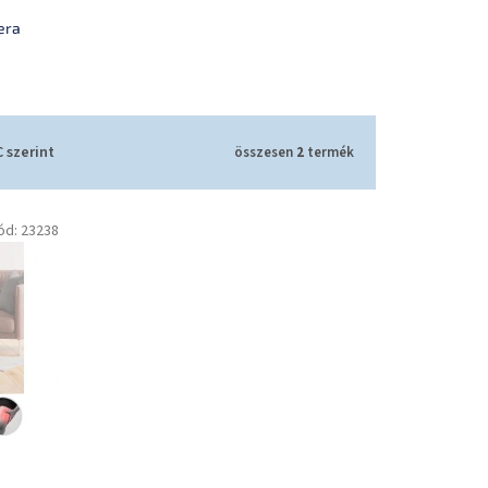
era
 szerint
összesen
2
termék
ód:
23238