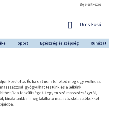
Bejelentkezés
KOSÁR
Üres kosár
ike
Sport
Egészség és szépség
Ruházat
Outdoo
tuljon körülötte. És ha ezt nem teheted meg egy wellness
 m
asszázzsal gyógyulhat testünk és a lelkünk,
íthetjük a feszültséget. Legyen szó masszázságyról,
ól, kínálatunkban megtalálható masszázskészülékekkel
pjaidba.