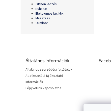
Otthoni edzés
Ruházat
Elektromos biciklik
Masszázs
Outdoor
L
á
b
l
é
Általános információk
Faceb
c
Általános szerződési feltételek
Adatkezelési tájékoztató
Információk
Lépj velünk kapcsolatba