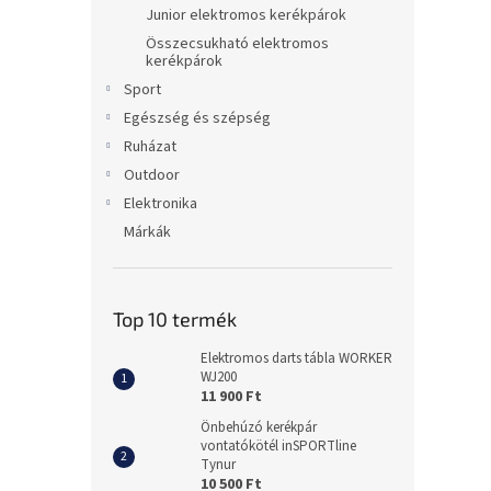
Junior elektromos kerékpárok
Összecsukható elektromos
kerékpárok
Sport
Egészség és szépség
Ruházat
Outdoor
Elektronika
Márkák
Top 10 termék
Elektromos darts tábla WORKER
WJ200
11 900 Ft
Önbehúzó kerékpár
vontatókötél inSPORTline
Tynur
10 500 Ft