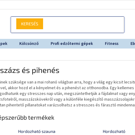
KERESÉS
épek
Kölcsönző
Profi edzőtermi gépek
Fitness
Eb
százs és pihenés
nek szüksége van a mai rohanó világban arra, hogy a világ egy kicsit lecsi
vel, akkor hozd el a kényelmet és a pihenést az otthonodba. Egy kellemes
odhatunk egy stresszes nap után, megszüntethetjük a fájdalmat vagy enyh
sfotelről, masszázskövekről vagy a különféle kiegészítő masszázsolajokr
tan pihentető pillanatokat varázsolhatsz a stresszes és fárasztó mindenna
épszerűbb termékek
Hordozható szauna
Hordozható