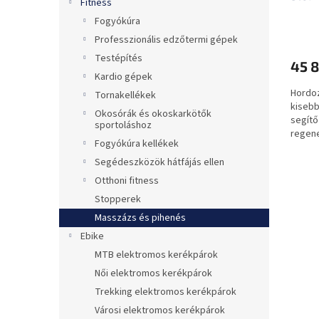
Fitness
á
e
Fogyókúra
A
j
termé
Professzionális edzőtermi gépek
a
átlago
Testépítés
45 8
értéke
Kardio gépek
5-
Hordoz
ből
Tornakellékek
kisebb
0,0
Okosórák és okoskarkötők
segítő
csillag.
sportoláshoz
regene
Fogyókúra kellékek
Segédeszközök hátfájás ellen
Otthoni fitness
Stopperek
Masszázs és pihenés
Ebike
MTB elektromos kerékpárok
Női elektromos kerékpárok
Trekking elektromos kerékpárok
Városi elektromos kerékpárok