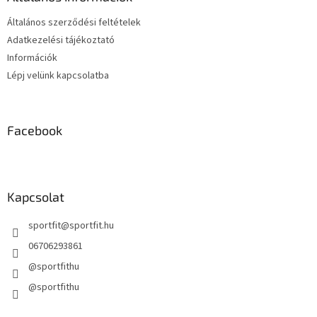
c
Általános szerződési feltételek
Adatkezelési tájékoztató
Információk
Lépj velünk kapcsolatba
Facebook
Kapcsolat
sportfit
@
sportfit.hu
06706293861
@sportfithu
@sportfithu