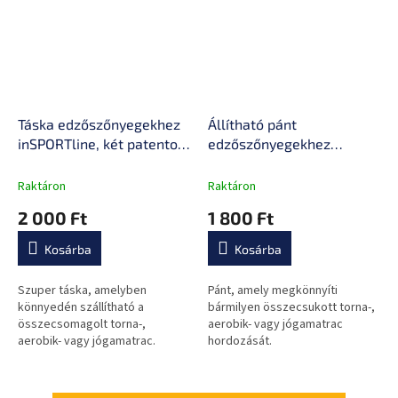
Táska edzőszőnyegekhez
Állítható pánt
inSPORTline, két patentos
edzőszőnyegekhez
zárral, univerzális méret,
inSPORTline, alkalmas
megvédi a szőnyeget a
torna-, aerobik- vagy
Raktáron
Raktáron
portól
jógamatracokhoz
2 000 Ft
1 800 Ft
Kosárba
Kosárba
Szuper táska, amelyben
Pánt, amely megkönnyíti
könnyedén szállítható a
bármilyen összecsukott torna-,
összecsomagolt torna-,
aerobik- vagy jógamatrac
aerobik- vagy jógamatrac.
hordozását.