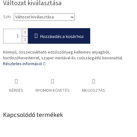
Változat kiválasztása
Szín
Hozzáadás a kosárhoz
Könnyű, összecsukható edzőszőnyeg kellemes anyagból,
hordozóhevederrel, szuper mintával és csúszásgátló bevonattal.
Részletes információ
KÉRDÉS
NYOMON KÖVETÉS
MEGOSZTÁS
Kapcsolódó termékek