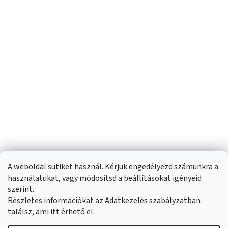
A weboldal sütiket használ. Kérjük engedélyezd számunkra a
használatukat, vagy módosítsd a beállításokat igényeid
szerint.
Részletes információkat az Adatkezelés szabályzatban
Shoptet készítette
találsz, ami
itt
érhető el.