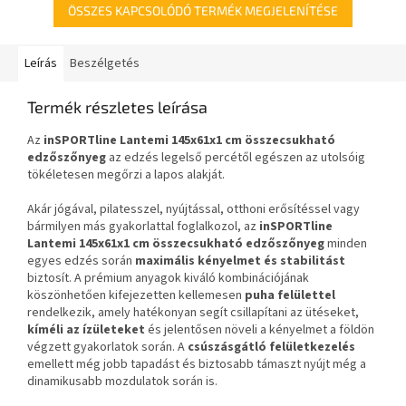
ÖSSZES KAPCSOLÓDÓ TERMÉK MEGJELENÍTÉSE
Leírás
Beszélgetés
Termék részletes leírása
Az
inSPORTline Lantemi
145x61x1 cm
összecsukható
edzőszőnyeg
az edzés legelső percétől egészen az utolsóig
tökéletesen megőrzi a lapos alakját.
Akár jógával, pilatesszel, nyújtással, otthoni erősítéssel vagy
bármilyen más gyakorlattal foglalkozol, az
inSPORTline
Lantemi
145x61x1 cm
összecsukható edzőszőnyeg
minden
egyes edzés során
maximális kényelmet és stabilitást
biztosít. A prémium anyagok kiváló kombinációjának
köszönhetően kifejezetten kellemesen
puha felülettel
rendelkezik, amely hatékonyan segít csillapítani az ütéseket,
kíméli az ízületeket
és jelentősen növeli a kényelmet a földön
végzett gyakorlatok során. A
csúszásgátló felületkezelés
emellett még jobb tapadást és biztosabb támaszt nyújt még a
dinamikusabb mozdulatok során is.