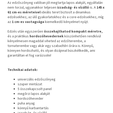
Az edzőszőnyeg valóban jól megtartja lapos alakját, egyáltalán
nem torzul, ugyanakkor teljesen
izzadság- és vízálló
is. A
145 x
61 cm-es méreteivel
ideális teret biztosít a dinamikus
edzésekhez, az ülő gyakorlatokhoz és a core-edzésekhez, míg
az
1 cm-es vastagsága
kiemelkedő kényelmet nyújt.
Edzés után egyszerűen
összehajthatod kompakt méretre,
és a praktikus
hordozóhevedernek
köszönhetően rendkívül
kényelmesen magaddal viheted az edzőterembe, a
tornaterembe vagy akár egy szabadtéri órára is. Könnyű,
könnyen hordozható, és olyan dizájnnal büszkélkedik, ami
garantáltan el fog varázsolni!
Technikai adatok:
univerzális edzőszőnyeg
szuper mintázat
5 összekapcsolt panel
megőrzi lapos alakját
hordozóheveder
puha anyag
könnyű karbantartás
izzadság- és vízálló