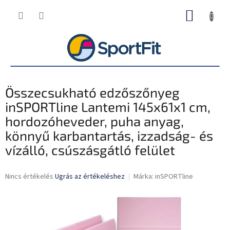
Ugrás
KOSÁR
a
fő
tartalomhoz
Összecsukható edzőszőnyeg
inSPORTline Lantemi 145x61x1 cm,
hordozóheveder, puha anyag,
könnyű karbantartás, izzadság- és
vízálló, csúszásgátló felület
A
Nincs értékelés
Ugrás az értékeléshez
Márka:
inSPORTline
termék
átlagos
értékelése
5-
ből