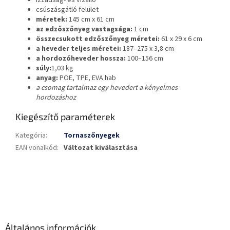
csúszásgátló felület
méretek:
145 cm x 61 cm
az edzőszőnyeg vastagsága:
1 cm
összecsukott edzőszőnyeg méretei:
61
x 29 x 6 cm
a heveder teljes méretei:
187–275
x 3,8 cm
a hordozóheveder hossza:
100–156 cm
súly:
1,03 kg
anyag:
POE, TPE, EVA hab
a csomag tartalmaz egy hevedert a kényelmes
hordozáshoz
Kiegészítő paraméterek
Kategória
:
Tornaszőnyegek
EAN vonalkód
:
Változat kiválasztása
L
á
b
l
é
Általános információk