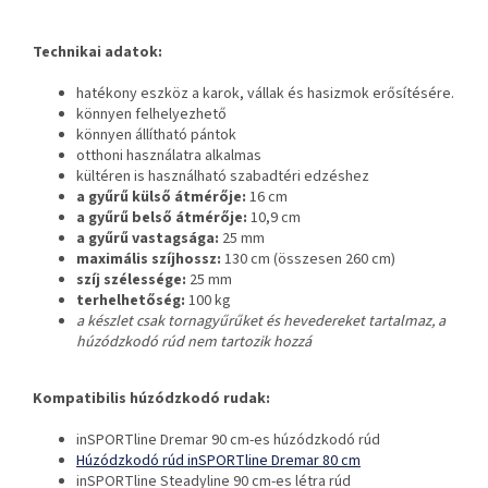
Technikai adatok:
hatékony eszköz a karok, vállak és hasizmok erősítésére.
könnyen felhelyezhető
könnyen állítható pántok
otthoni használatra alkalmas
kültéren is használható szabadtéri edzéshez
a gyűrű külső átmérője:
16 cm
a gyűrű belső átmérője:
10,9 cm
a gyűrű vastagsága:
25 mm
maximális szíjhossz:
130 cm (összesen 260 cm)
szíj szélessége:
25 mm
terhelhetőség:
100 kg
a készlet csak tornagyűrűket és hevedereket tartalmaz, a
húzódzkodó rúd nem tartozik hozzá
Kompatibilis húzódzkodó rudak:
inSPORTline Dremar 90 cm-es húzódzkodó rúd
Húzódzkodó rúd inSPORTline Dremar 80 cm
inSPORTline Steadyline 90 cm-es létra rúd