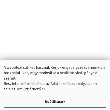
A weboldal sütiket használ. Kérjük engedélyezd számunkra a
használatukat, vagy módosítsd a beállításokat igényeid
szerint.
Részletes információkat az Adatkezelés szabályzatban
Shoptet készítette
találsz, ami
itt
érhető el.
Copyright 2026
Sportfit.hu
. Minden jog fenntartva.
Süti beállítások
Beállítások
szerkesztése