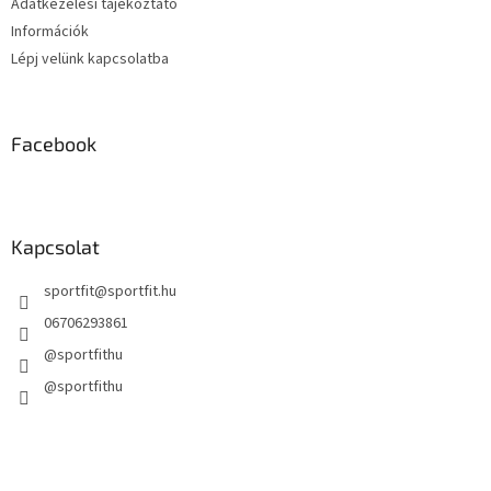
Adatkezelési tájékoztató
Információk
Lépj velünk kapcsolatba
Facebook
Kapcsolat
sportfit
@
sportfit.hu
06706293861
@sportfithu
@sportfithu