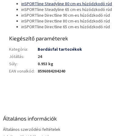
inSPORTline Steadyline 80 cm-es húzódzkodó rúd
inSPORTline Steadyline 65 cm-es húzódzkodó rúd
inSPORTline Directline 90 cm-es húzódzkodó rúd
inSPORTline Directline 80 cm-es húzódzkodó rúd
inSPORTline Directline 65 cm-es húzódzkodó rúd
Kiegészítő paraméterek
Kategória
:
Bordásfal tartozékok
Jótállás
:
24
Súly
:
0.953 kg
EAN vonalkód
:
8596084204240
L
á
b
l
é
Általános információk
c
Általános szerződési feltételek