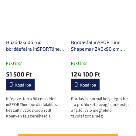
Húzódzkodó rúd
Bordásfal inSPORTline
bordásfalra inSPORTline
Shapemar 240x90 cm,
Pullara 90 cm, masszív
nagyobb távolság a faltól,
konstrukció, könnyen
tömör bükkfa, 2 x
Raktáron
Raktáron
felszerelhető, hosszú távú
lakkozott felület,
51 500 Ft
124 100 Ft
tartósság
tartozékok rögzítésének
lehetősége
Kosárba
Kosárba
Kifejezetten a 90 cm széles
Bordásfal normál helyiségekbe
inSPORTline bordásfalakhoz
– a profilozott kivágás biztosítja
készült húzódzkodó rúd!
a faltól való megfelelő
Könnyen felszerelhető a
távolságot a még
bordásfalra.
kényelmesebb használat
érdekében számodra, falra
rögzíthető kialakítással.