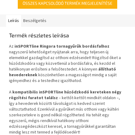
ÖSSZES KAPCSOLÓDÓ TERMÉK MEGJELENÍTÉSE
Leírás
Beszélgetés
Termék részletes leírása
Az
inSPORTline Ringora tornagyűrűk bordásfalhoz
nagyszerű lehetőséget nyújtanak arra, hogy teljesen új
elemekkel gazdagítsd az otthoni edzéseidet! Rögzítsd őket a
húzódzkodóra vagy közvetlenül a bordásfalra, és kezdd el
hatékonyan erősíteni a felsőtestedet. A könnyen
állítható
hevedereknek
köszönhetően a magasságot mindig a saját
igényeidhez és a testedhez igazíthatod.
A
kompatibilis
inSPORTline húzódzkodó kereteken négy
rögzítési furatot találsz
– kettőt-kettőt mindkét oldalon –,
így a hevederek közötti távolságot is kedved szerint
változtathatod. Ezenkívül a gyűrűket más otthoni vagy kültéri
szerkezetekre is gond nélkül rögzítheted. Ha tehát egy
egyszerű, mégis rendkívül hatékony otthoni
edzéssegédeszközt keresel, a tornagyűrűkkel garantáltan
mindig lesz mit tenned a fejlődésedért!