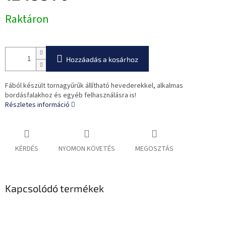
Egységár:
Raktáron
Hozzáadás a kosárhoz
Fából készült tornagyűrűk állítható hevederekkel, alkalmas
bordásfalakhoz és egyéb felhasználásra is!
Részletes információ
KÉRDÉS
NYOMON KÖVETÉS
MEGOSZTÁS
Kapcsolódó termékek