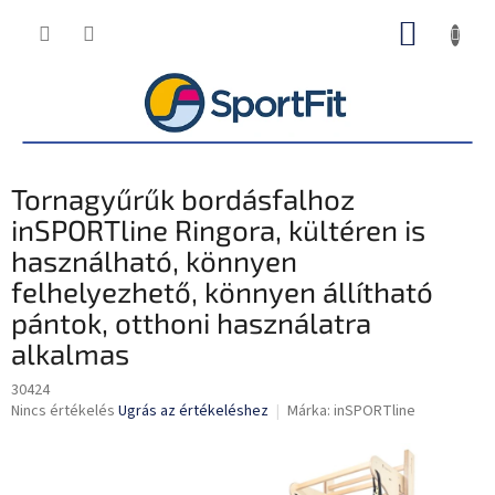
Ugrás
KOSÁR
a
fő
tartalomhoz
Tornagyűrűk bordásfalhoz
inSPORTline Ringora, kültéren is
használható, könnyen
felhelyezhető, könnyen állítható
pántok, otthoni használatra
alkalmas
30424
A
Nincs értékelés
Ugrás az értékeléshez
Márka:
inSPORTline
termék
átlagos
értékelése
5-