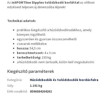
Az
inSPORTline Dipplex tolódzkodó korláttal
az otthoni
edzéseid teljesen új dimenzióba lépnek!
Technikai adatok:
praktikus kiegészítő a húzódzkodórudakhoz, amely
könnyen rögzíthető
egyszerűen és gyorsan összeszerelhető
csavarok mellékelve
hossza:
54,5 cm
keresztmetszet:
4 x 3 cm
terhelhetőség:
150 kg
a
húzódzkodó
nem tartozék, külön kell megvásárolni.
Kiegészítő paraméterek
Kategória
:
Húzódzkodók és tolódzkodók bordásfalra
Súly
:
1.191 kg
EAN vonalkód
:
8596084204202
L