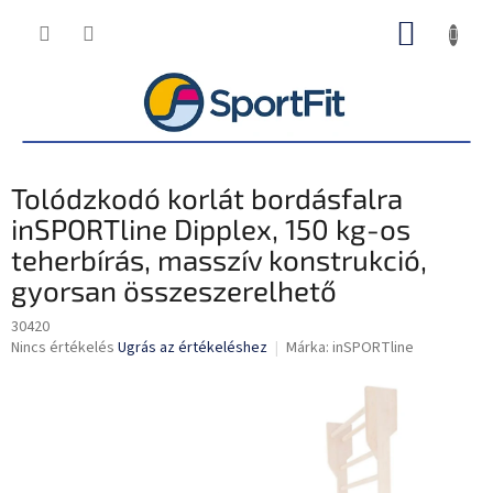
Ugrás
KOSÁR
a
fő
tartalomhoz
Tolódzkodó korlát bordásfalra
inSPORTline Dipplex, 150 kg-os
teherbírás, masszív konstrukció,
gyorsan összeszerelhető
30420
A
Nincs értékelés
Ugrás az értékeléshez
Márka:
inSPORTline
termék
átlagos
értékelése
5-
ből
0,0