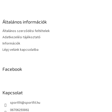
á
b
l
é
Általános információk
c
Általános szerződési feltételek
Adatkezelési tájékoztató
Információk
Lépj velünk kapcsolatba
Facebook
Kapcsolat
sportfit
@
sportfit.hu
06706293861