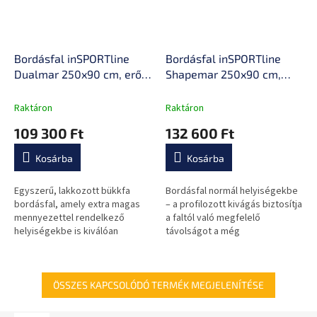
Bordásfal inSPORTline
Bordásfal inSPORTline
Dualmar 250x90 cm, erős
Shapemar 250x90 cm,
és tartós kialakítás,
nagyobb távolság a faltól,
lakkozott felület,
tömör bükkfa, 2 x
Raktáron
Raktáron
tartozékok rögzítésének
lakkozott felület,
109 300 Ft
132 600 Ft
lehetősége, könnyű
tartozékok rögzítésének
karbantartás
lehetősége
Kosárba
Kosárba
Egyszerű, lakkozott bükkfa
Bordásfal normál helyiségekbe
bordásfal, amely extra magas
– a profilozott kivágás biztosítja
mennyezettel rendelkező
a faltól való megfelelő
helyiségekbe is kiválóan
távolságot a még
alkalmasak. Könnyen a falra
kényelmesebb használat
rögzíthető és egyszerűen
érdekében számodra, falra
karbantartható.
rögzíthető kialakítással.
ÖSSZES KAPCSOLÓDÓ TERMÉK MEGJELENÍTÉSE