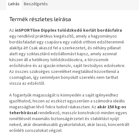
Leírás
Beszélgetés
Termék részletes leírása
Az
inSPORTline Dipplex tolódzkodó korlát bordásfalra
egy rendkívül praktikus kiegészítő, amely a hagyományos
bordásfaladat egy csapásra egy valódi otthoni edzőteremmé
alakítja át! Csak akaszd fel a szerkezetet, és néhány pillanat
alatt egy sziklaszilárd edzőállomást kapsz, amely azonnal
készen áll a hatékony tolódzkodásokra, a törzsizmok
erősítésére és az igazán intenzív, saját testsúlyos edzésekre.
Az összes szükséges szereléket megtalálod közvetlenül a
csomagban, így semmilyen bonyolult szerelés nem tarthat
vissza az edzéstől.
A fogantyúk magasságát is könnyedén a saját igényeidhez
igazíthatod, hiszen az eszközt egyszerűen a számodra ideális
magasságban lévő fokra tudod ráakasztani. Az
akár 150 kg-os
teherbírással
rendelkező, masszív konstrukció minden egyes
ismétlésnél maximális biztonságérzetet és stabilitást nyújt
neked, akár dinamikusabb gyakorlatokat, akár lassú, koncentrált
erőnléti sorozatokat végzel.