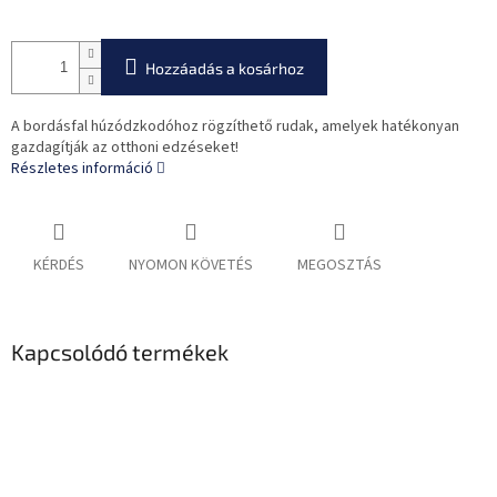
Hozzáadás a kosárhoz
A bordásfal húzódzkodóhoz rögzíthető rudak, amelyek hatékonyan
gazdagítják az otthoni edzéseket!
Részletes információ
KÉRDÉS
NYOMON KÖVETÉS
MEGOSZTÁS
Kapcsolódó termékek