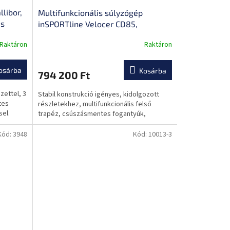
libor,
Multifunkcionális súlyzógép
is
inSPORTline Velocer CD85,
ság,
terhelésszabályozás téglákkal,
Raktáron
Raktáron
 3
csúszásmentes fogantyúk, porszórt
bevonat, lépcsőfokok
osárba
Kosárba
794 200 Ft
zettel, 3
Stabil konstrukció igényes, kidolgozott
tes
részletekhez, multifunkcionális felső
sel.
trapéz, csúszásmentes fogantyúk,
Kód:
3948
Kód:
10013-3