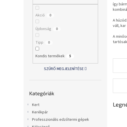
l
így bárm
kombiná
Akció
0
A húzód
váll, ka
Újdonság
0
A minős
tartósak
Tipp
0
Kondis termékek
5
SZŰRŐ MEGJELENÍTÉSE
Kategóriák
Kategóriák
átugrása
Legn
Kert
Kerékpár
Professzionális edzőtermi gépek