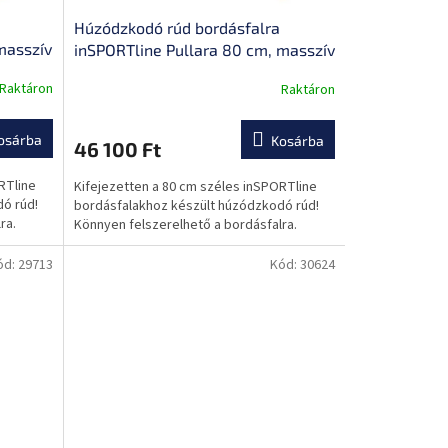
Húzódzkodó rúd bordásfalra
masszív
inSPORTline Pullara 80 cm, masszív
relhető,
konstrukció, könnyen felszerelhető,
Raktáron
Raktáron
hosszú távú tartósság
osárba
Kosárba
46 100 Ft
RTline
Kifejezetten a 80 cm széles inSPORTline
ó rúd!
bordásfalakhoz készült húzódzkodó rúd!
ra.
Könnyen felszerelhető a bordásfalra.
ód:
29713
Kód:
30624