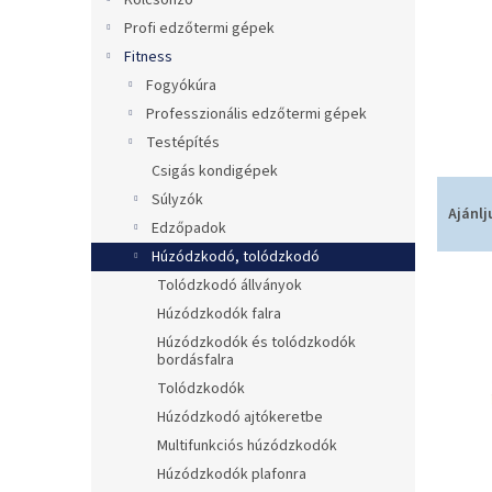
Kölcsönző
Profi edzőtermi gépek
Fitness
Fogyókúra
Professzionális edzőtermi gépek
Testépítés
Csigás kondigépek
T
Súlyzók
e
Ajánlj
Edzőpadok
r
Húzódzkodó, tolódzkodó
m
T
é
Tolódzkodó állványok
e
k
Húzódzkodók falra
r
e
Húzódzkodók és tolódzkodók
m
k
bordásfalra
é
r
Tolódzkodók
k
e
Húzódzkodó ajtókeretbe
e
n
Multifunkciós húzódzkodók
k
d
Húzódzkodók plafonra
l
e