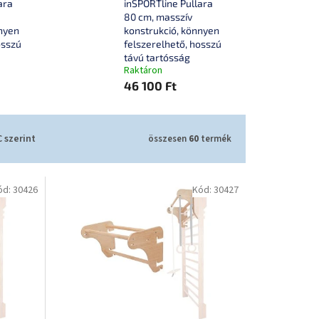
ara
inSPORTline Pullara
80 cm, masszív
nnyen
konstrukció, könnyen
osszú
felszerelhető, hosszú
távú tartósság
Raktáron
46 100 Ft
 szerint
összesen
60
termék
ód:
30426
Kód:
30427