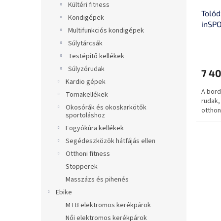
i
z
Kültéri fitness
Tolód
s
é
Kondigépek
inSPO
t
s
Multifunkciós kondigépek
teher
á
e
Súlytárcsák
gyors
j
Testépítő kellékek
a
Súlyzórudak
7 40
Kardio gépek
A bord
Tornakellékek
rudak,
Okosórák és okoskarkötők
otthon
sportoláshoz
Fogyókúra kellékek
Segédeszközök hátfájás ellen
Otthoni fitness
Stopperek
Masszázs és pihenés
Ebike
MTB elektromos kerékpárok
Női elektromos kerékpárok