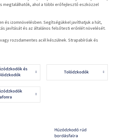
s megtalálhatók, ahol a többi erőfejlesztő eszközzel
 és izomnövelésben. Segítségükkel javíthatjuk a hát,
ás javítását és az általános felsőtesti erőnlét növelését.
 vagy rozsdamentes acél készülnek. Strapabíróak és
úzódzkodók és
Tolódzkodók
olódzkodók
ordásfalra
úzódzkodók
lafonra
Húzódzkodó rúd
bordásfalra