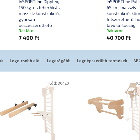
inSPORTline Dipplex,
inSPORTline Pull
150 kg-os teherbírás,
65 cm, masszív
masszív konstrukció,
konstrukció, kö
gyorsan
felszerelhető, h
összeszerelhető
távú tartósság
Raktáron
Raktáron
7 400 Ft
40 700 Ft
uk
Legolcsóbb elöl
Legdrágább
Legnépszerűbb termékek
ABC
Kód:
30420
K