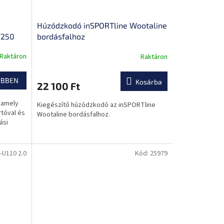
Húzódzkodó inSPORTline Wootaline
T250
bordásfalhoz
Raktáron
Raktáron
A
termék
átlagos
EBBEN
Kosárba
22 100 Ft
értékelése
5-
 amely
Kiegészítő húzódzkodó az inSPORTline
ből
rtóval és
Wootaline bordásfalhoz.
0,0
ási
csillag.
-U110 2.0
Kód:
25979