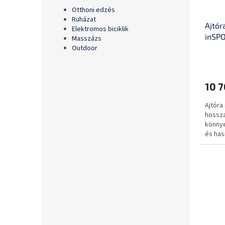
Otthoni edzés
Ruházat
Ajtór
Elektromos biciklik
inSPO
Masszázs
Outdoor
A
termé
átlago
10 7
értéke
5-
Ajtóra
ből
hossza
0,0
könnye
csillag.
és has