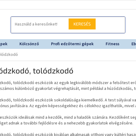
KERESÉS
épek
Kölcsönző
Profi edzőtermi gépek
Fitness
Eb
olódzkodó
ódzkodó, tolódzkodó
zkodó, tolódzkodó eszközök az egyik legkiválóbb módszer a felsőtest er
 számos különböző gyakorlat végrehajtását, mint például a húzódzkodás, t
zkodó, tolódzkodó eszközök sokoldalúsága kiemelkedő. A test súlyával va
ónus javítására. Az egyéni képességekhez és célokhoz igazíthatók, mivel a 
 eszközök ideálisak mind a kezdők, mind a haladók számára. Kezdőként seg
éget adnak a további fejlődésre és a nehezebb gyakorlatok elvégzésére.
kodó, tolódzkodó eszközök kiválóan alkalmasak otthoni vagy kültéri hasz