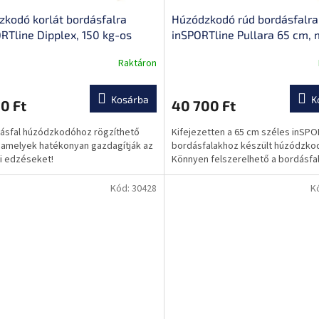
zkodó korlát bordásfalra
Húzódzkodó rúd bordásfalra
RTline Dipplex, 150 kg-os
inSPORTline Pullara 65 cm, 
bírás, masszív konstrukció,
konstrukció, könnyen felsze
Raktáron
an összeszerelhető
hosszú távú tartósság
Kosárba
K
0 Ft
40 700 Ft
ásfal húzódzkodóhoz rögzíthető
Kifejezetten a 65 cm széles inSPO
 amelyek hatékonyan gazdagítják az
bordásfalakhoz készült húzódzkod
i edzéseket!
Könnyen felszerelhető a bordásfal
Kód:
30428
K