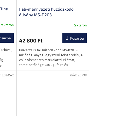
line
Fali-mennyezeti húzódzkodó
állvány MS-D203
Raktáron
Raktáron
s
osárba
Kosárba
42 800 Ft
kcióval,
Univerzális fali húzódzkodó MS-D203 -
z
minőségi anyag, egyszerű felszerelés, 4
még
csúszásmentes markolattal ellátott,
ág
terhelhetősége 250 kg, falra és
mennyezetre egyaránt...
:
20845-2
Kód:
26738