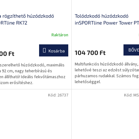
a rögzíthető húzódzkodó
Tolódzkodó húzódzkodó
RTline RK72
inSPORTline Power Tower P
Raktáron
k
s
BŐV
Kosárba
104 700 Ft
00 Ft
lése
Multifunkciós húzódzkodó állvány,
 szerelhető húzódzkodó, maximális
lehetővé teszi az edzést súlyzóta
 92 cm, nagy teherbírású és
párhuzamos rudakkal. Számos fog
n állítható! Ideális fekvőtámaszhoz
lehetőséggel.
izom erősítéshez.
Kód:
26737
Kód:
MS