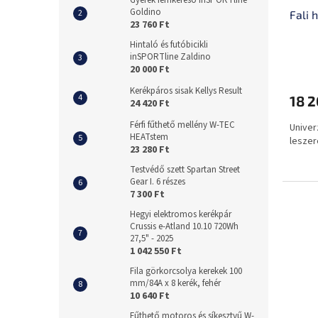
Gyerek fémkereső inSPORTline
Goldino
Fali 
23 760 Ft
Hintaló és futóbicikli
inSPORTline Zaldino
20 000 Ft
Kerékpáros sisak Kellys Result
18 2
24 420 Ft
Férfi fűthető mellény W-TEC
Univerz
HEATstem
leszer
23 280 Ft
Testvédő szett Spartan Street
Gear I. 6 részes
7 300 Ft
Hegyi elektromos kerékpár
Crussis e-Atland 10.10 720Wh
27,5" - 2025
1 042 550 Ft
Fila görkorcsolya kerekek 100
mm/84A x 8 kerék, fehér
10 640 Ft
Fűthető motoros és síkesztyű W-