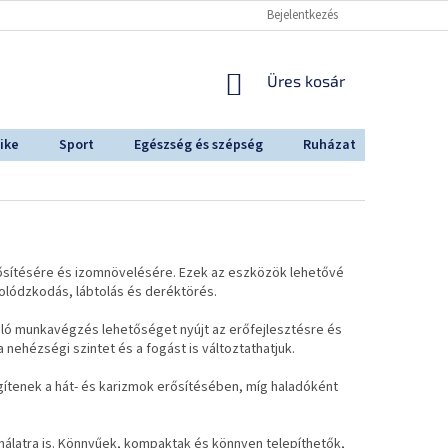
Bejelentkezés
KOSÁR
Üres kosár
ike
Sport
Egészség és szépség
Ruházat
Outdoo
ősítésére és izomnövelésére. Ezek az eszközök lehetővé
olódzkodás, lábtolás és deréktörés.
ló munkavégzés lehetőséget nyújt az erőfejlesztésre és
nehézségi szintet és a fogást is változtathatjuk.
ítenek a hát- és karizmok erősítésében, míg haladóként
nálatra is. Könnyűek, kompaktak és könnyen telepíthetők,