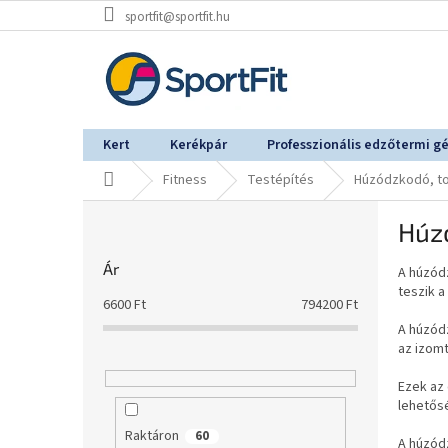
Ugrás
sportfit@sportfit.hu
a
fő
tartalomhoz
Kert
Kerékpár
Professzionális edzőtermi g
Kezdőlap
Fitness
Testépítés
Húzódzkodó, t
O
Húz
l
d
Ár
A húzód
a
teszik a
l
6600
Ft
794200
Ft
s
A húzód
ó
az izomt
p
a
Ezek az
lehetős
n
e
Raktáron
60
A húzódz