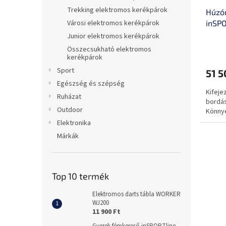
Trekking elektromos kerékpárok
Húzód
inSPO
Városi elektromos kerékpárok
konst
Junior elektromos kerékpárok
hossz
Összecsukható elektromos
kerékpárok
Sport
51 5
Egészség és szépség
Kifeje
Ruházat
bordás
Outdoor
Könnye
Elektronika
Márkák
Top 10 termék
Elektromos darts tábla WORKER
WJ200
11 900 Ft