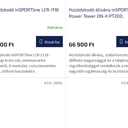
zkodó inSPORTline LCR-1118
Húzódzkodó állvány inSPORT
Power Tower ON-X PT200,
robosztus acélszerkezet,
Raktáron
csúszásgátló bevonat a
fogantyúkon, csúszásmente
alapfelület
Kosárba
K
00 Ft
66 900 Ft
kodó inSPORTline LCR-1118 -
Húzódzkodó állvány, stabil konstru
gi króm váz, mennyezetre
állítható magassággal és a talajho
hető, 8 markolat, csúszásmentes
rögzíthetőséggel rendelkezik a 
t, otthoni használatra
nagyobb rugalmasság és biztons
érdekében az edzés során.
Kód:
26601
Kód