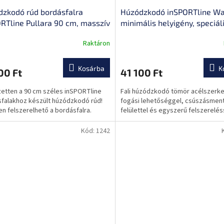
zkodó rúd bordásfalra
Húzódzkodó inSPORTline Wal
RTline Pullara 90 cm, masszív
minimális helyigény, speciál
rukció, könnyen felszerelhető,
felületkezelés, nagy szilárd
Raktáron
ú távú tartósság
csúszásmentes kapaszkodó,
fogási lehetőség
Kosárba
K
00 Ft
41 100 Ft
zetten a 90 cm széles inSPORTline
Fali húzódzkodó tömör acélszerke
falakhoz készült húzódzkodó rúd!
fogási lehetőséggel, csúszásmen
n felszerelhető a bordásfalra.
felülettel és egyszerű felszerelés
Kód:
1242