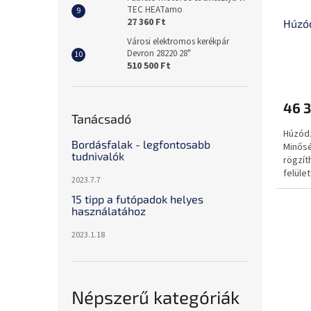
TEC HEATamo
27 360 Ft
Húzód
Városi elektromos kerékpár
Devron 28220 28"
510 500 Ft
46 3
Tanácsadó
Húzódz
Bordásfalak - legfontosabb
Minősé
tudnivalók
rögzít
felüle
2023.7.7
15 tipp a futópadok helyes
használatához
2023.1.18
Népszerű kategóriák