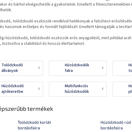
ikor és bárhol elvégezhetők a gyakorlatok. Emellett a fitneszteremekben i
lhatók.
zkodó, tolódzkodó eszközök rendkívül hatékonyak a felsőtest erősítésében
r és hasizmok erőteljes és formált fejlődését. Emellett támogatják a testtart
égi húzódzkodó, tolódzkodó eszközök erős anyagokból, mint például acél
, biztosítva a stabilitást és hosszú élettartamot.
Tolódzkodó
Húzódzkodók
H
állványok
falra
t
b
Húzódzkodó
Multifunkciós
H
ajtókeretbe
húzódzkodók
p
épszerűbb termékek
Tolódzkodó korlát
Húzódzkodó rúd
bordásfalra
bordásfalra