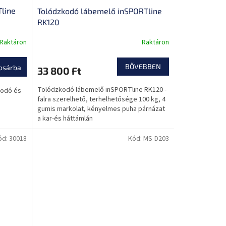
line
Tolódzkodó lábemelő inSPORTline
RK120
Raktáron
Raktáron
BŐVEBBEN
osárba
33 800 Ft
Tolódzkodó lábemelő inSPORTline RK120 -
kodó és
falra szerelhető, terhelhetősége 100 kg, 4
gumis markolat, kényelmes puha párnázat
a kar-és háttámlán
ód:
30018
Kód:
MS-D203