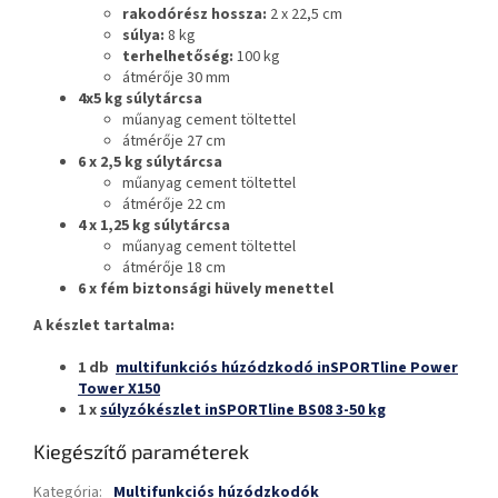
rakodórész hossza:
2 x 22,5 cm
súlya:
8 kg
terhelhetőség:
100 kg
átmérője 30 mm
4x5 kg súlytárcsa
műanyag cement töltettel
átmérője 27 cm
6 x 2,5 kg súlytárcsa
műanyag cement töltettel
átmérője 22 cm
4 x 1,25 kg súlytárcsa
műanyag cement töltettel
átmérője 18 cm
6 x fém biztonsági hüvely menettel
A készlet tartalma:
1 db
multifunkciós húzódzkodó inSPORTline Power
Tower X150
1 x
súlyzókészlet inSPORTline BS08 3-50 kg
Kiegészítő paraméterek
Kategória
:
Multifunkciós húzódzkodók