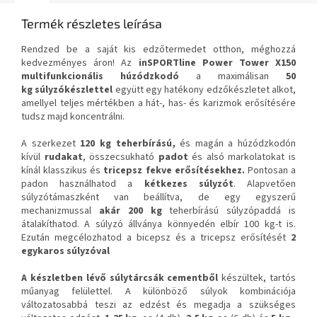
Termék részletes leírása
Rendzed be a saját kis edzőtermedet otthon, méghozzá
kedvezményes áron! Az
inSPORTline Power Tower X150
multifunkcionális húzódzkodó
a maximálisan
50
kg
súlyzókészlettel
együtt egy hatékony edzőkészletet alkot,
amellyel teljes mértékben a hát-, has- és karizmok erősítésére
tudsz majd koncentrálni.
A szerkezet
120 kg teherbírású,
és magán a húzódzkodón
kívül
rudakat
, összecsukható
padot
és alsó markolatokat is
kínál klasszikus és
tricepsz fekve erősítésekhez.
Pontosan a
padon használhatod a
kétkezes súlyzót
. Alapvetően
súlyzótámaszként van beállítva, de egy egyszerű
mechanizmussal
akár 200 kg
teherbírású súlyzópaddá is
átalakíthatod. A súlyzó állványa könnyedén elbír 100 kg-t is.
Ezután megcélozhatod a bicepsz és a tricepsz erősítését
2
egykaros súlyzóval
A készletben lévő súlytárcsák
cementből
készültek, tartós
műanyag felülettel. A különböző súlyok kombinációja
változatosabbá teszi az edzést és megadja a szükséges