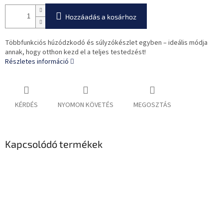
Hozzáadás a kosárhoz
Többfunkciós húzódzkodó és súlyzókészlet egyben – ideális módja
annak, hogy otthon kezd el a teljes testedzést!
Részletes információ
KÉRDÉS
NYOMON KÖVETÉS
MEGOSZTÁS
Kapcsolódó termékek