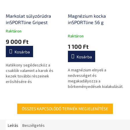
Markolat súlyzórúdra
Magnézium kocka
inSPORTline Gripest
inSPORTline 56 g
Raktáron
A
Raktáron
termék
9 000 Ft
átlagos
1 100 Ft
értékelése
Kosárba
5-
Kosárba
ből
0,0
Hatékony segédeszköz a
A magnézium elnyeli a
csillag.
csuklók valamint a karok és
nedvességet és
kezek további részeinek
megakadályozza a
erősítésére és
bőrkeményedések kialakulását.
megerősítésére, tartós anyag,
csúszásgátló felület, univerzális
méret.
ÖSSZES KAPCSOLÓDÓ TERMÉK MEGJELENÍTÉSE
Leírás
Beszélgetés