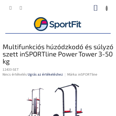
Ugrás
KOSÁR
a
fő
tartalomhoz
Multifunkciós húzódzkodó és súlyzó
szett inSPORTline Power Tower 3-50
kg
12433-SET
A
Nincs értékelés
Ugrás az értékeléshez
Márka:
inSPORTline
termék
átlagos
értékelése
5-
ből
0,0
csillag.