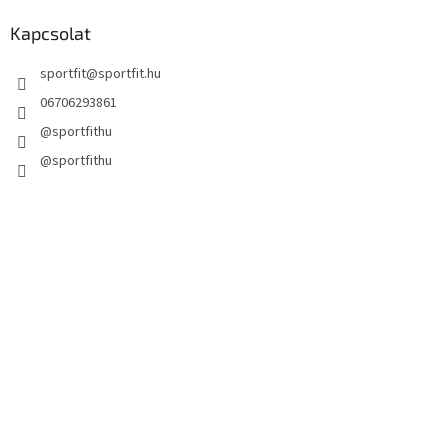
Kapcsolat
sportfit
@
sportfit.hu
06706293861
@sportfithu
@sportfithu