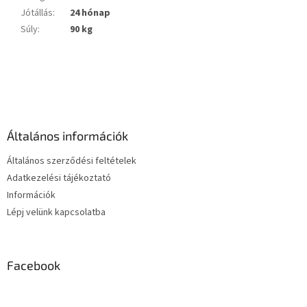
Jótállás
:
24 hónap
Súly
:
90 kg
L
á
b
l
é
Általános információk
c
Általános szerződési feltételek
Adatkezelési tájékoztató
Információk
Lépj velünk kapcsolatba
Facebook