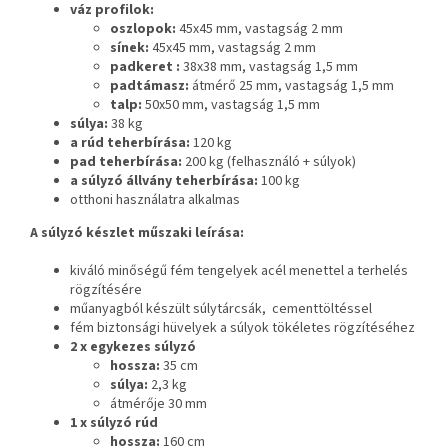
váz profilok:
oszlopok:
45x45 mm, vastagság 2 mm
sínek:
45x45 mm, vastagság 2 mm
padkeret :
38x38 mm, vastagság 1,5 mm
padtámasz:
átmérő 25 mm, vastagság 1,5 mm
talp:
50x50 mm, vastagság 1,5 mm
súlya:
38 kg
a rúd teherbírása:
120 kg
pad teherbírása:
200 kg (felhasználó + súlyok)
a súlyzó állvány teherbírása:
100 kg
otthoni használatra alkalmas
A súlyzó készlet műszaki leírása:
kiváló minőségű fém tengelyek acél menettel a terhelés
rögzítésére
műanyagból készült súlytárcsák, cementtöltéssel
fém biztonsági hüvelyek a súlyok tökéletes rögzítéséhez
2 x egykezes súlyzó
hossza:
35 cm
súlya:
2,3 kg
átmérője 30 mm
1 x súlyzó rúd
hossza:
160 cm