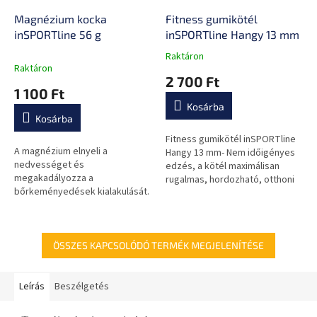
Magnézium kocka
Fitness gumikötél
inSPORTline 56 g
inSPORTline Hangy 13 mm
Raktáron
A
Raktáron
termék
2 700 Ft
átlagos
1 100 Ft
értékelése
Kosárba
5-
Kosárba
ből
0,0
Fitness gumikötél inSPORTline
A magnézium elnyeli a
csillag.
Hangy 13 mm- Nem időigényes
nedvességet és
edzés, a kötél maximálisan
megakadályozza a
rugalmas, hordozható, otthoni
bőrkeményedések kialakulását.
és edzőtermi használatra
alkalmas.
ÖSSZES KAPCSOLÓDÓ TERMÉK MEGJELENÍTÉSE
Leírás
Beszélgetés