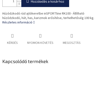
Hozzáadás a kosárhoz
Húzódzkodó rúd ajtókeretbe inSPORTline RK100 - Állítható
húzódzkodó, hát, has, karizmok erősítése, terhelhetőség 100 kg.
Részletes információ
KÉRDÉS
NYOMON KÖVETÉS
MEGOSZTÁS
Kapcsolódó termékek