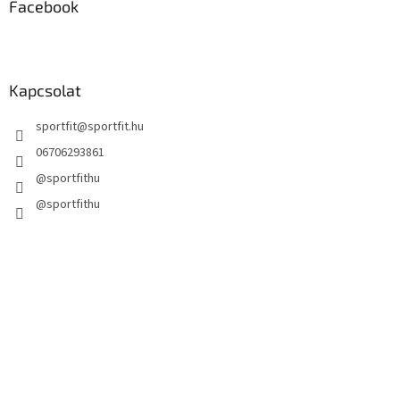
Facebook
Kapcsolat
sportfit
@
sportfit.hu
06706293861
@sportfithu
@sportfithu