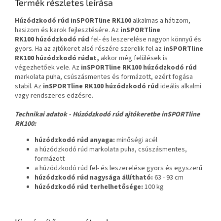
Termék részletes leírása
Húzódzkodó rúd inSPORTline RK100
alkalmas a hátizom,
hasizom és karok fejlesztésére. Az
inSPORTline
RK100 húzódzkodó rúd
fel- és leszerelése nagyon könnyű és
gyors. Ha az ajtókeret alsó részére szerelik fel az
inSPORTline
RK100 húzódzkodó rúdat,
akkor még felülések is
végezhetőek vele. Az
inSPORTline RK100
húzódzkodó rúd
markolata puha, csúszásmentes és formázott, ezért fogása
stabil. Az
inSPORTline RK100
húzódzkodó rúd
ideális alkalmi
vagy rendszeres edzésre.
Technikai adatok - Húzódzkodó rúd ajtókeretbe inSPORTline
RK100:
húzódzkodó rúd anyaga:
minőségi acél
a húzódzkodó rúd markolata puha, csúszásmentes,
formázott
a húzódzkodó rúd fel- és leszerelése gyors és egyszerű
húzódzkodó rúd nagysága állítható:
63 - 93 cm
húzódzkodó rúd terhelhetősége:
100 kg