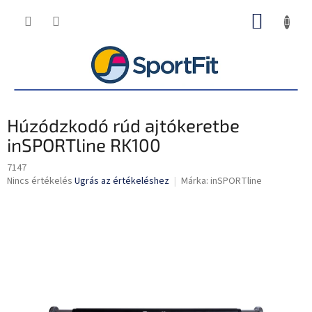
Ugrás
KOSÁR
a
fő
tartalomhoz
Húzódzkodó rúd ajtókeretbe
inSPORTline RK100
7147
A
Nincs értékelés
Ugrás az értékeléshez
Márka:
inSPORTline
termék
átlagos
értékelése
5-
ből
0,0
csillag.