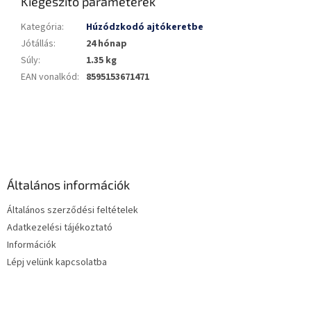
Kiegészítő paraméterek
Kategória
:
Húzódzkodó ajtókeretbe
Jótállás
:
24 hónap
Súly
:
1.35 kg
EAN vonalkód
:
8595153671471
L
á
b
l
é
Általános információk
c
Általános szerződési feltételek
Adatkezelési tájékoztató
Információk
Lépj velünk kapcsolatba