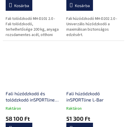
Kosárba
Kosárba
Fali tolódzkodó MH-D101 2.0 -
Fali húzódzkodó MH-D202 2.0 -
Fali tolódzkodó,
Univerzális húzódzkodó a
terhelhetősége 200 kg, anyaga
maximálisan biztonságos
rozsdamentes acél, otthoni
edzésért.
használatra ajánlott, a has, mell-
és karizom erősítésére
alkalmas
Fali húzódzkodó és
Fali húzódzkodó
tolódzkodó inSPORTline
inSPORTline L-Bar
Wallar
Raktáron
Raktáron
A
A
termék
termék
58 100 Ft
51 300 Ft
átlagos
átlagos
értékelése
értékelése