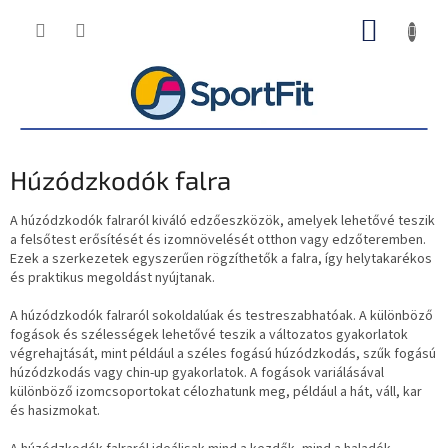
Ugrás
KOSÁR
a
fő
tartalomhoz
Húzódzkodók falra
A húzódzkodók falraról kiváló edzőeszközök, amelyek lehetővé teszik
a felsőtest erősítését és izomnövelését otthon vagy edzőteremben.
Ezek a szerkezetek egyszerűen rögzíthetők a falra, így helytakarékos
és praktikus megoldást nyújtanak.
A húzódzkodók falraról sokoldalúak és testreszabhatóak. A különböző
fogások és szélességek lehetővé teszik a változatos gyakorlatok
végrehajtását, mint például a széles fogású húzódzkodás, szűk fogású
húzódzkodás vagy chin-up gyakorlatok. A fogások variálásával
különböző izomcsoportokat célozhatunk meg, például a hát, váll, kar
és hasizmokat.