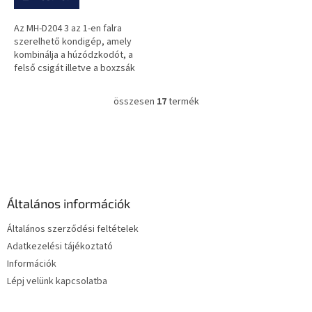
Az MH-D204 3 az 1-en falra
szerelhető kondigép, amely
kombinálja a húzódzkodót, a
felső csigát illetve a boxzsák
tartót.
összesen
17
termék
L
i
s
L
t
á
a
b
i
l
r
é
á
Általános információk
c
n
y
Általános szerződési feltételek
í
Adatkezelési tájékoztató
t
Információk
á
s
Lépj velünk kapcsolatba
e
l