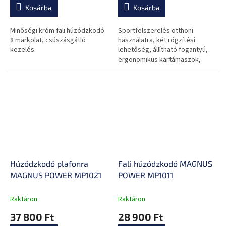
Kosárba
Kosárba
Minőségi króm fali húzódzkodó
Sportfelszerelés otthoni
8 markolat, csúszásgátló
használatra, két rögzítési
kezelés.
lehetőség, állítható fogantyú,
ergonomikus kartámaszok,
boxzsáktartóval ellátott,
eltávolítható húzódzkodó rúd.
Húzódzkodó plafonra
Fali húzódzkodó MAGNUS
MAGNUS POWER MP1021
POWER MP1011
Raktáron
Raktáron
37 800 Ft
28 900 Ft