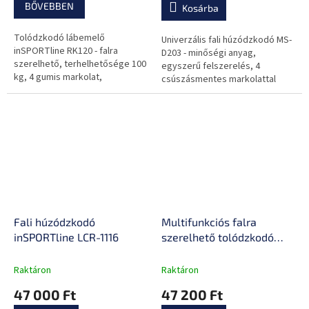
BŐVEBBEN
Kosárba
Tolódzkodó lábemelő
Univerzális fali húzódzkodó MS-
inSPORTline RK120 - falra
D203 - minőségi anyag,
szerelhető, terhelhetősége 100
egyszerű felszerelés, 4
kg, 4 gumis markolat,
csúszásmentes markolattal
kényelmes puha párnázat a kar-
ellátott, terhelhetősége 250 kg,
és háttámlán
falra és mennyezetre
egyaránt...
Fali húzódzkodó
Multifunkciós falra
inSPORTline LCR-1116
szerelhető tolódzkodó
húzódzkodóval (2in1) MH-
U205
Raktáron
Raktáron
47 000 Ft
47 200 Ft