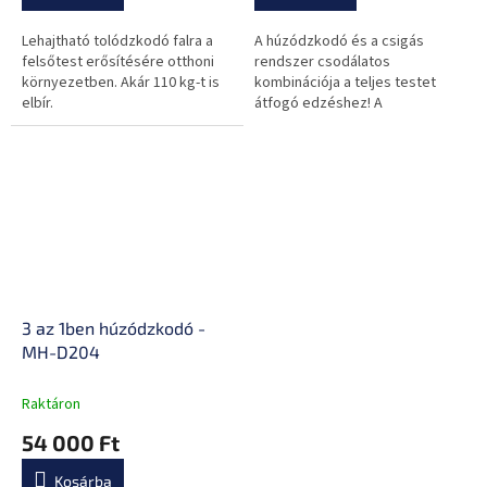
ből
ből
0,0
3,0
Lehajtható tolódzkodó falra a
A húzódzkodó és a csigás
csillag.
csillag.
felsőtest erősítésére otthoni
rendszer csodálatos
környezetben. Akár 110 kg-t is
kombinációja a teljes testet
elbír.
átfogó edzéshez! A
gumikötelek segítenek az
izmok erősítésében.
3 az 1ben húzódzkodó -
MH-D204
Raktáron
54 000 Ft
Kosárba