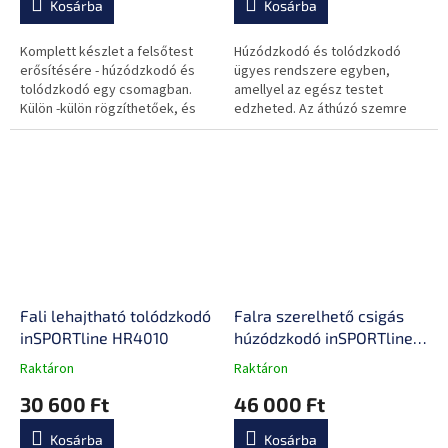
Kosárba
Kosárba
5-
5-
ből
ből
0,0
0,0
Komplett készlet a felsőtest
Húzódzkodó és tolódzkodó
csillag.
csillag.
erősítésére - húzódzkodó és
ügyes rendszere egyben,
tolódzkodó egy csomagban.
amellyel az egész testet
Külön -külön rögzíthetőek, és
edzheted. Az áthúzó szemre
mindkét konstrukció akár 150
ráadásul expandert vagy
kg-t is elbír!
multitrainert is rögzíthetsz.
Fali lehajtható tolódzkodó
Falra szerelhető csigás
inSPORTline HR4010
húzódzkodó inSPORTline
RK180
Raktáron
Raktáron
A
A
termék
termék
30 600 Ft
46 000 Ft
átlagos
átlagos
értékelése
értékelése
Kosárba
Kosárba
5-
5-