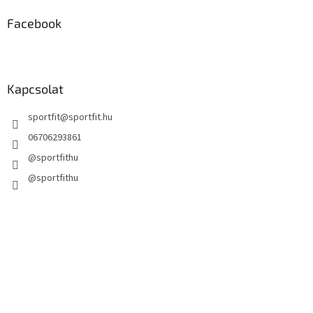
e
m
Facebook
e
i
Kapcsolat
sportfit
@
sportfit.hu
06706293861
@sportfithu
@sportfithu