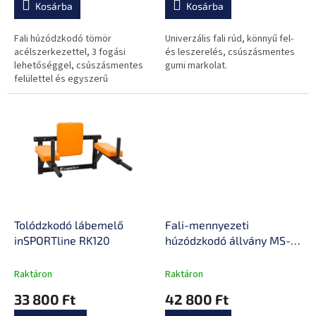
a
Kosárba
Kosárba
lehetőség
Fali húzódzkodó tömör
Univerzális fali rúd, könnyű fel-
acélszerkezettel, 3 fogási
és leszerelés, csúszásmentes
lehetőséggel, csúszásmentes
gumi markolat.
felülettel és egyszerű
felszereléssel.
Tolódzkodó lábemelő
Fali-mennyezeti
inSPORTline RK120
húzódzkodó állvány MS-
D203
Raktáron
Raktáron
33 800 Ft
42 800 Ft