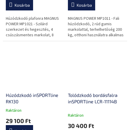
Kosárba
Kosárba
Húzódzkodó plafonra MAGNUS
MAGNUS POWER MP1011 - Fali
POWER MP1021 - Szilárd
húzódzkodó, 2 rúd gumis
szerkezet és hegesztés, 4
markolattal, terhelhetőség 200
csúszásmentes markolat, 8
kg, otthoni használatra alkalmas
csavarral esgyszerűen
rögzíthető, ideális a felső test
erősítésére, otthoni...
Húzódzkodó inSPORTline
Tolódzkodó bordásfalra
RK130
inSPORTline LCR-11114B
Raktáron
A
Raktáron
termék
29 100 Ft
átlagos
30 400 Ft
értékelése