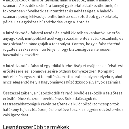
A húzódzkodók falraról ideálisak mind a kezdők, mind a haladók
számára. A kezdők számára könnyű gyakorlatokkal kezdhetnek, és
fokozatosan növelhetik az intenzitást és nehézséget. A haladók
számára pedig kihívást jelenthetnek az összetettebb gyakorlatok,
például az egykézes húzódzkodás vagy a lábtolás.
A húzódzkodók falraról tartós és stabil kivitelben kaphatók. Az erős
anyagokból, mint például acél vagy rozsdamentes acél, készülnek, és
megbízhatóan támogatják a test súlyát. Fontos, hogy a falra történő
rögzítés szakszerűen történjen, hogy biztonságosan lehessen
használni az eszközt.
A húzódzkodók falraról egyedülálló lehetőséget nyújtanak a felsőtest
erősítésére és izomnövelésére otthoni környezetben. Kompakt
méretük és egyszerű telepítésük miatt ideálisak olyan helyekre, ahol
nincs elegendő hely a hagyományos húzódzkodó állványok számára.
Összességében, a húzódzkodók falraról kiváló eszközök a felsőtest
erősítéséhez és izomnöveléséhez. Sokoldalúságuk és
testreszabhatóságuk révén segítenek a különböző izomcsoportok
hatékony fejlesztésében, és lehetővé teszik az egyéni edzéstervhez
való igazodást.
Legnépszerűbb termékek