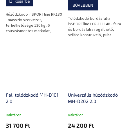
Kosárba
5-
BŐVEBBEN
ből
0,0
Húzódzkodó inSPORTline RK130
Tolódzkodó bordásfalra
csillag.
- masszív szerkezet,
inSPORTline LCR-11114B - falra
terhelhetősége 120 kg, 6
és bordásfalra rögzíthető,
csúszásmentes markolat,
szilárd konstrukció, puha
otthoni használatra ajánlott
párnázott kar-és háttámla,
csúszásmentes markolat, kiváló
minőségű...
Fali tolódzkodó MH-D101
Univerzális húzódzkodó
2.0
MH-D202 2.0
Raktáron
Raktáron
31 700 Ft
24 200 Ft