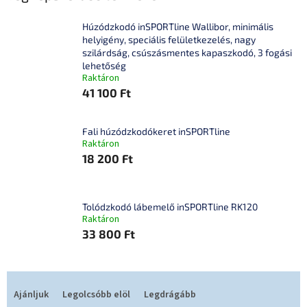
Húzódzkodó inSPORTline Wallibor, minimális
helyigény, speciális felületkezelés, nagy
szilárdság, csúszásmentes kapaszkodó, 3 fogási
lehetőség
Raktáron
41 100 Ft
Fali húzódzkodókeret inSPORTline
Raktáron
18 200 Ft
Tolódzkodó lábemelő inSPORTline RK120
Raktáron
33 800 Ft
T
e
Ajánljuk
Legolcsóbb elöl
Legdrágább