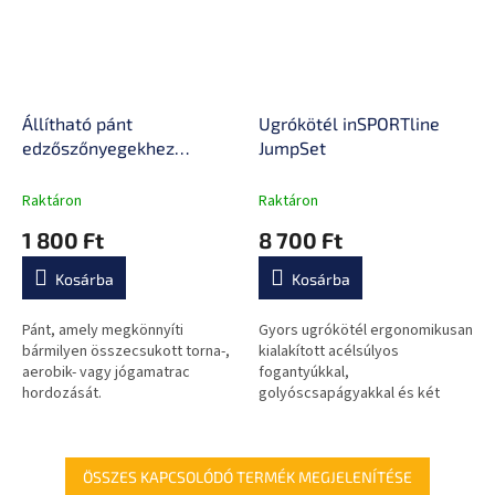
Állítható pánt
Ugrókötél inSPORTline
edzőszőnyegekhez
JumpSet
inSPORTline, alkalmas
torna-, aerobik- vagy
Raktáron
Raktáron
jógamatracokhoz
1 800 Ft
8 700 Ft
Kosárba
Kosárba
Pánt, amely megkönnyíti
Gyors ugrókötél ergonomikusan
bármilyen összecsukott torna-,
kialakított acélsúlyos
aerobik- vagy jógamatrac
fogantyúkkal,
hordozását.
golyóscsapágyakkal és két
acélkábellel.
ÖSSZES KAPCSOLÓDÓ TERMÉK MEGJELENÍTÉSE