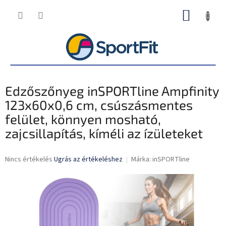
Ugrás
KOSÁR
a
fő
tartalomhoz
Edzőszőnyeg inSPORTline Ampfinity
123x60x0,6 cm, csúszásmentes
felület, könnyen mosható,
zajcsillapítás, kíméli az ízületeket
A
Nincs értékelés
Ugrás az értékeléshez
Márka:
inSPORTline
termék
átlagos
értékelése
5-
ből
0,0