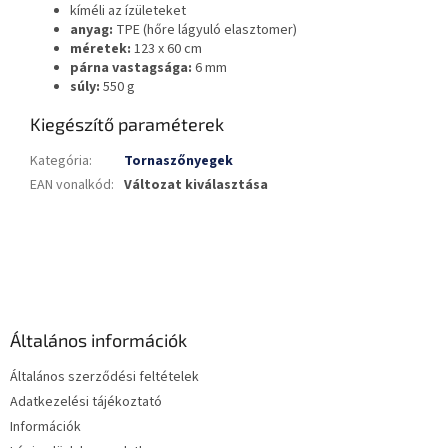
kíméli az ízületeket
anyag:
TPE (hőre lágyuló elasztomer)
méretek:
123 x 60 cm
párna vastagsága:
6 mm
súly:
550 g
Kiegészítő paraméterek
Kategória
:
Tornaszőnyegek
EAN vonalkód
:
Változat kiválasztása
L
á
b
l
é
Általános információk
c
Általános szerződési feltételek
Adatkezelési tájékoztató
Információk