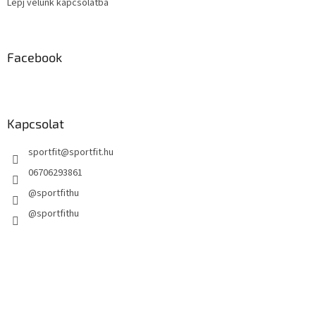
Lépj velünk kapcsolatba
Facebook
Kapcsolat
sportfit
@
sportfit.hu
06706293861
@sportfithu
@sportfithu