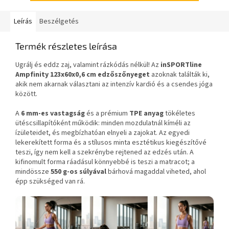
Leírás
Beszélgetés
Termék részletes leírása
Ugrálj és eddz zaj, valamint rázkódás nélkül! Az
inSPORTline
Ampfinity
123x60x0,6 cm
edzőszőnyeget
azoknak találták ki,
akik nem akarnak választani az intenzív kardió és a csendes jóga
között.
A
6 mm-es vastagság
és a prémium
TPE anyag
tökéletes
ütéscsillapítóként működik: minden mozdulatnál kíméli az
ízületeidet, és megbízhatóan elnyeli a zajokat. Az egyedi
lekerekített forma és a stílusos minta esztétikus kiegészítővé
teszi, így nem kell a szekrénybe rejtened az edzés után. A
kifinomult forma ráadásul könnyebbé is teszi a matracot; a
mindössze
550 g-os súlyával
bárhová magaddal viheted, ahol
épp szükséged van rá.