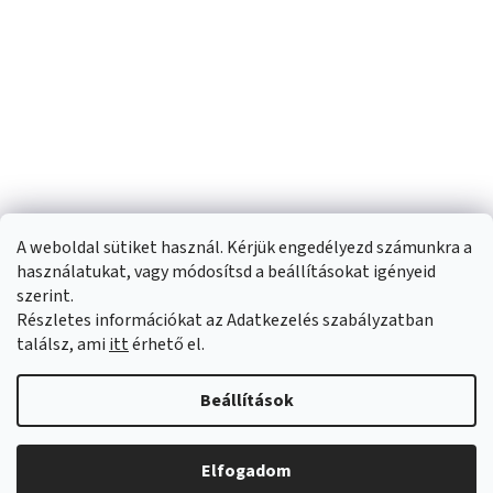
A weboldal sütiket használ. Kérjük engedélyezd számunkra a
használatukat, vagy módosítsd a beállításokat igényeid
szerint.
Részletes információkat az Adatkezelés szabályzatban
Shoptet készítette
találsz, ami
itt
érhető el.
Copyright 2026
Sportfit.hu
. Minden jog fenntartva.
Süti beállítások
Beállítások
szerkesztése
Elfogadom