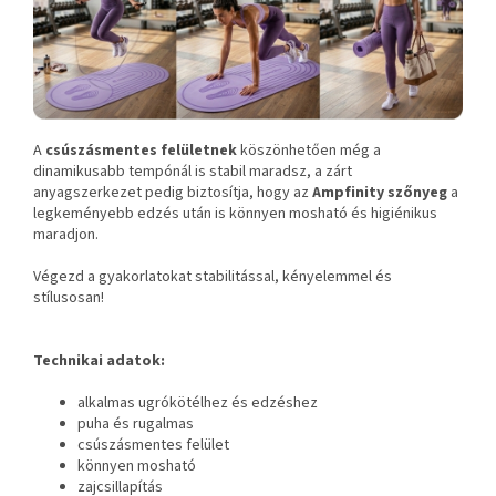
A
csúszásmentes felületnek
köszönhetően még a
dinamikusabb tempónál is stabil maradsz, a zárt
anyagszerkezet pedig biztosítja, hogy az
Ampfinity szőnyeg
a
legkeményebb edzés után is könnyen mosható és higiénikus
maradjon.
Végezd a gyakorlatokat stabilitással, kényelemmel és
stílusosan!
Technikai adatok:
alkalmas ugrókötélhez és edzéshez
puha és rugalmas
csúszásmentes felület
könnyen mosható
zajcsillapítás